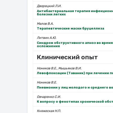
Дворецкий Л.И.
Антибактериальная терапия инфекционн
болезни легких
Малов В.А.
Терапевтические маски бруцеллеза
Литвин А.Ю.
Синдром обструктивного апноэ во время
осложнения
Клинический опыт
Ноников В.Е., Мышьяков В.И.
Левофлоксацин (Таваник) при лечении 
Ноников В.Е.
Пневмонии у лиц молодого и среднего во
Овчаренко С.И.
К вопросу о фенотипах хронической обс
Княжеская Н.П.