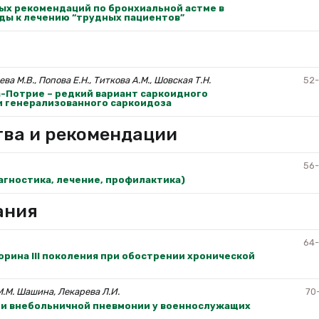
х рекомендаций по бронхиальной астме в
ды к лечению “трудных пациентов”
ва М.В., Попова Е.Н., Титкова А.М., Шовская Т.Н.
52
Пoтрие – редкий вариант саркоидного
и генерализованного саркоидоза
тва и рекомендации
56
агностика, лечение, профилактика)
ания
64
рина III поколения при обострении хронической
 М.М. Шашина, Лекарева Л.И.
70
ии внебольничной пневмонии у военнослужащих