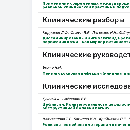
Применение современных международны
реальной клинической практике и подхо
Клинические разборы
Кирдаков Д.Ф., Фомин В.В., Потекаев Н.Н., Лебеде
Диссеминированный ангиолюпоид Брока-
поражения кожи – как маркер активност
Клинические руководс
Брико Н.И.
Менингококковая инфекция (клиника, ди
Клинические исследов
Гучев И.А., Сафонова Е.В.
Цефиксим. Роль перорального цефалоспо
обструктивной болезни легких
Шаповалова Т.Г., Борисов И.М., Крайнюков П.Е.,
Роль системной энзимотерапии в лечен