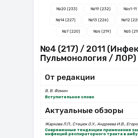
№20 (233)
№19 (232)
№s1-11
№14 (227)
№13 (226)
№12 (22
№7 (220)
№6 (219)
№5 (21
№4 (217) / 2011 (Инфе
Пульмонология / ЛОР)
От редакции
В. В. Фомин
Вступительное слово
Актуальные обзоры
Жаркова Л.П., Стецюк О.У., Андреева И.В., Егоро
Современные тенденции применения за
инфекций респираторного тракта в амб