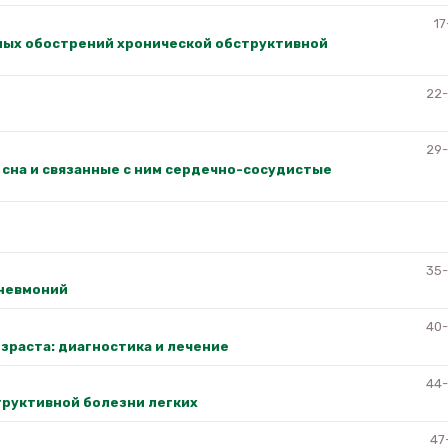
17
ых обострений хронической обструктивной
22
29
 сна и связанные с ним сердечно-сосудистые
35
пневмоний
40
зраста: диагностика и лечение
44
труктивной болезни легких
47