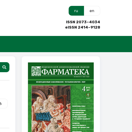
ru
en
ISSN 2073–4034
eISSN 2414–9128
6