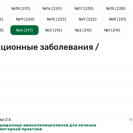
№18 (231)
№16 (229)
№17 (230)
№15 (228)
5)
№11 (224)
№10 (223)
№9 (222)
№8 (221)
8)
№4 (217)
№3 (216)
№2 (215)
№1 (214)
кционные заболевания /
ва О.А.
8
щищенных аминопенициллинов для лечения
улаторной практике