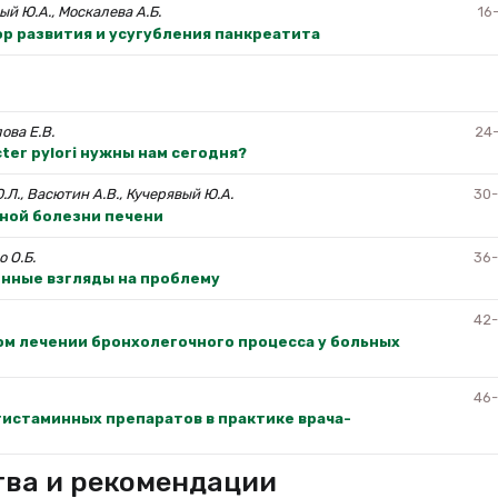
ый Ю.А., Москалева А.Б.
16
р развития и усугубления панкреатита
ова Е.В.
24
ter pylori нужны нам сегодня?
Ю.Л., Васютин А.В., Кучерявый Ю.А.
30
ной болезни печени
о О.Б.
36
енные взгляды на проблему
42
ом лечении бронхолегочного процесса у больных
46
истаминных препаратов в практике врача-
тва и рекомендации