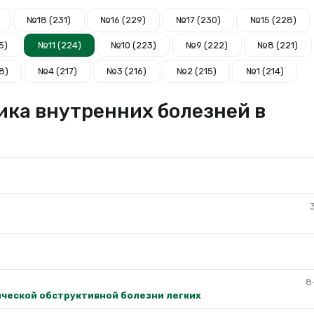
№18 (231)
№16 (229)
№17 (230)
№15 (228)
5)
№11 (224)
№10 (223)
№9 (222)
№8 (221)
8)
№4 (217)
№3 (216)
№2 (215)
№1 (214)
ника внутренних болезней в
8
ической обструктивной болезни легких