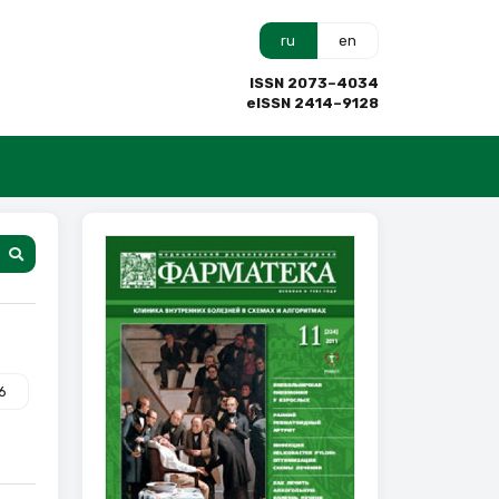
ru
en
ISSN 2073–4034
eISSN 2414–9128
6