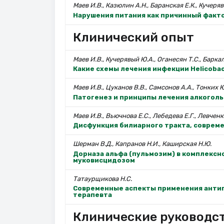
Маев И.В., Казюлин А.Н., Баранская Е.К., Кучеряв
Нарушения питания как причинный факто
Клинический опыт
Маев И.В., Кучерявый Ю.А., Оганесян Т.С., Баркал
Какие схемы лечения инфекции Helicobac
Маев И.В., Цуканов В.В., Самсонов А.А., Тонких 
Патогенез и принципы лечения алкоголь
Маев И.В., Вьючнова Е.С., Лебедева Е.Г., Левченк
Дисфункция билиарного тракта, соврем
Шерман В.Д., Капранов Н.И., Каширская Н.Ю.
Дорназа альфа (пульмозим) в комплексн
муковисцидозом
Татаурщикова Н.С.
Современные аспекты применения антиг
терапевта
Клинические руководс