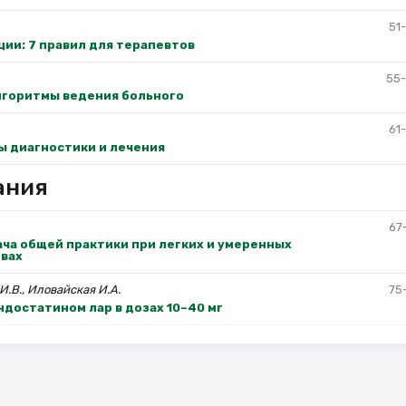
51
ии: 7 правил для терапевтов
55
лгоритмы ведения больного
61
ы диагностики и лечения
ания
67
ча общей практики при легких и умеренных
вах
И.В., Иловайская И.А.
75
достатином лар в дозах 10–40 мг