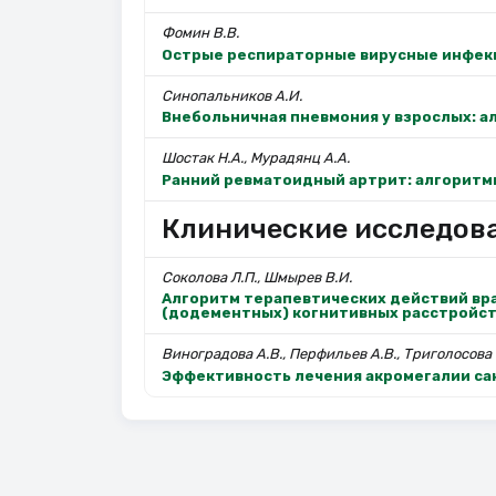
Фомин В.В.
Острые респираторные вирусные инфекц
Синопальников А.И.
Внебольничная пневмония у взрослых: а
Шостак Н.А., Мурадянц А.А.
Ранний ревматоидный артрит: алгоритм
Клинические исследов
Соколова Л.П., Шмырев В.И.
Алгоритм терапевтических действий вра
(додементных) когнитивных расстройст
Виноградова А.В., Перфильев А.В., Триголосова 
Эффективность лечения акромегалии сан