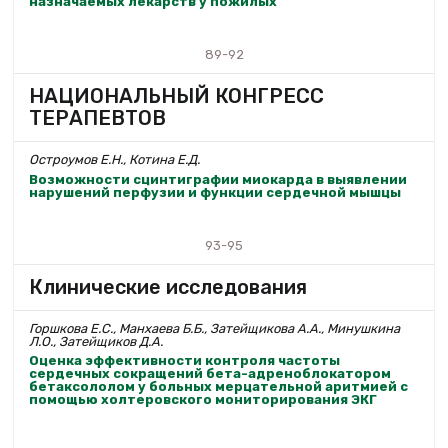
назначаемых лекарств у пожилых
89-92
НАЦИОНАЛЬНЫЙ КОНГРЕСС
ТЕРАПЕВТОВ
Остроумов Е.Н., Котина Е.Д.
Возможности сцинтиграфии миокарда в выявлении
нарушений перфузии и функции сердечной мышцы
93-95
Клинические исследования
Горшкова Е.С., Манхаева Б.Б., Затейщикова А.А., Минушкина
Л.О., Затейщиков Д.А.
Оценка эффективности контроля частоты
сердечных сокращений бета-адреноблокатором
бетаксололом у больных мерцательной аритмией с
помощью холтеровского мониторирования ЭКГ