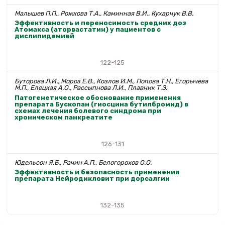
Малышев П.П., Рожкова Т.А., Каминная В.И., Кухарчук В.В.
Эффективность и переносимость средних доз
Атомакса (аторвастатин) у пациентов с
дислипидемией
122-125
Буторова Л.И., Мороз Е.В., Козлов И.М., Попова Т.Н., Егорычева
М.П., Елецкая А.О., Рассыпнова Л.И., Плавник Т.Э.
Патогенетическое обоснование применения
препарата Бускопан (гиосцина бутилбромид) в
схемах лечения болевого синдрома при
хроническом панкреатите
126-131
Юдельсон Я.Б., Рачин А.П., Белогорохов О.О.
Эффективность и безопасность применения
препарата Нейродикловит при дорсалгии
132-135