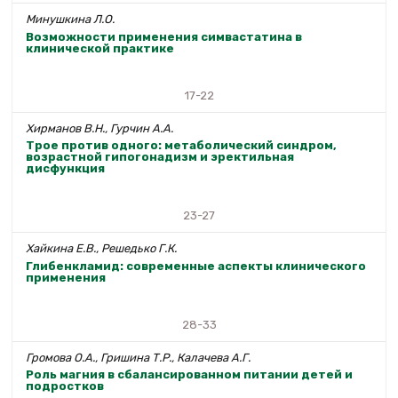
Минушкина Л.О.
Возможности применения симвастатина в
клинической практике
17-22
Хирманов В.Н., Гурчин А.А.
Трое против одного: метаболический синдром,
возрастной гипогонадизм и эректильная
дисфункция
23-27
Хайкина Е.В., Решедько Г.К.
Глибенкламид: современные аспекты клинического
применения
28-33
Громова О.А., Гришина Т.Р., Калачева А.Г.
Роль магния в сбалансированном питании детей и
подростков