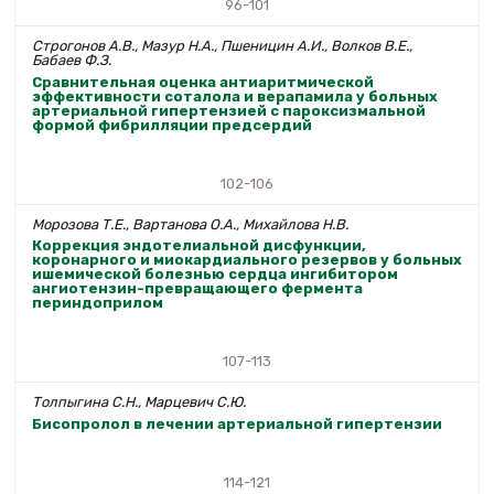
96-101
Строгонов А.В., Мазур Н.А., Пшеницин А.И., Волков В.Е.,
Бабаев Ф.З.
Сравнительная оценка антиаритмической
эффективности соталола и верапамила у больных
артериальной гипертензией с пароксизмальной
формой фибрилляции предсердий
102-106
Морозова Т.Е., Вартанова О.А., Михайлова Н.В.
Коррекция эндотелиальной дисфункции,
коронарного и миокардиального резервов у больных
ишемической болезнью сердца ингибитором
ангиотензин-превращающего фермента
периндоприлом
107-113
Толпыгина С.Н., Марцевич С.Ю.
Бисопролол в лечении артериальной гипертензии
114-121