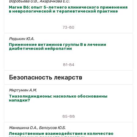
Воробьева О.В., Акарачкова Е.С.
Магне В6: опыт 5-летнего клинического применения
в неврологической и терапевтической практике
73-80
Редькин Ю.А.
Применение витаминов группы В в лечении
диабетической нейропатии
81-84
Безопасность лекарств
Мкртумян А.М.
Тиазолидиндионы: насколько обоснованны
нападки?
85-88
Манешина О.А., Белоусов Ю.Б.
Лекарственные взаимодействия и количество