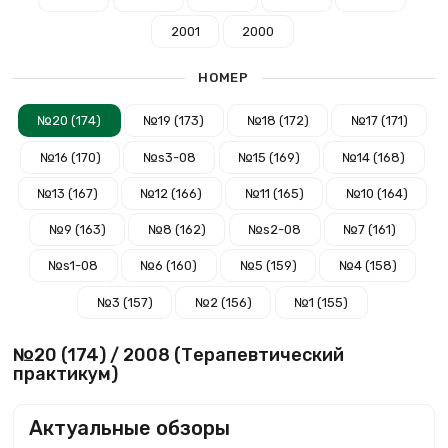
2001
2000
НОМЕР
№20 (174)
№19 (173)
№18 (172)
№17 (171)
№16 (170)
№s3-08
№15 (169)
№14 (168)
№13 (167)
№12 (166)
№11 (165)
№10 (164)
№9 (163)
№8 (162)
№s2-08
№7 (161)
№s1-08
№6 (160)
№5 (159)
№4 (158)
№3 (157)
№2 (156)
№1 (155)
№20 (174) / 2008 (Терапевтический
практикум)
Актуальные обзоры