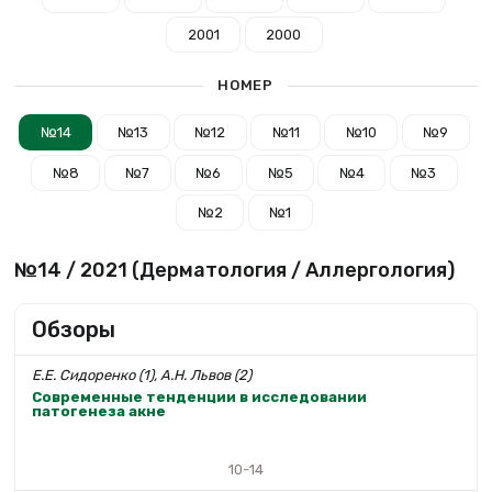
2001
2000
НОМЕР
№14
№13
№12
№11
№10
№9
№8
№7
№6
№5
№4
№3
№2
№1
№14 / 2021 (Дерматология / Аллергология)
Обзоры
Е.Е. Сидоренко (1), А.Н. Львов (2)
Современные тенденции в исследовании
патогенеза акне
10-14