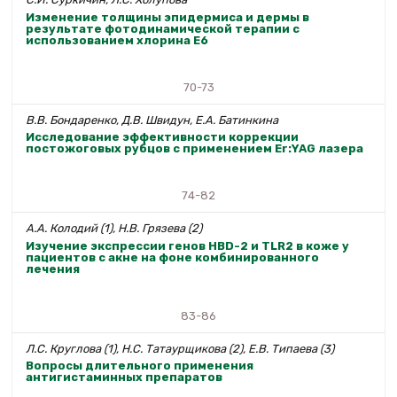
Изменение толщины эпидермиса и дермы в
результате фотодинамической терапии с
использованием хлорина Е6
70-73
В.В. Бондаренко, Д.В. Швидун, Е.А. Батинкина
Исследование эффективности коррекции
постожоговых рубцов с применением Er:YAG лазера
74-82
А.А. Колодий (1), Н.В. Грязева (2)
Изучение экспрессии генов HBD-2 и ТLR2 в коже у
пациентов с акне на фоне комбинированного
лечения
83-86
Л.С. Круглова (1), Н.С. Татаурщикова (2), Е.В. Типаева (3)
Вопросы длительного применения
антигистаминных препаратов