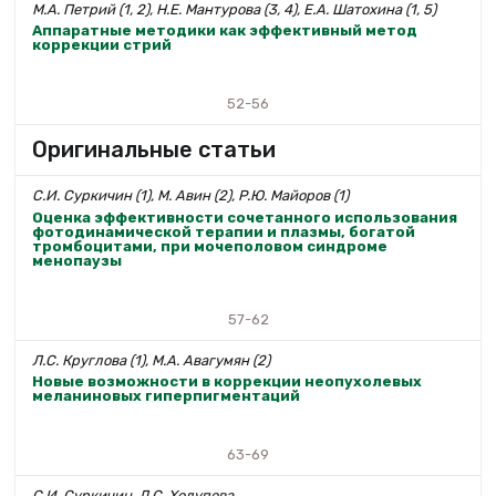
М.А. Петрий (1, 2), Н.Е. Мантурова (3, 4), Е.А. Шатохина (1, 5)
Аппаратные методики как эффективный метод
коррекции стрий
52-56
Оригинальные статьи
С.И. Суркичин (1), М. Авин (2), Р.Ю. Майоров (1)
Оценка эффективности сочетанного использования
фотодинамической терапии и плазмы, богатой
тромбоцитами, при мочеполовом синдроме
менопаузы
57-62
Л.С. Круглова (1), М.А. Авагумян (2)
Новые возможности в коррекции неопухолевых
меланиновых гиперпигментаций
63-69
С.И. Суркичин, Л.С. Холупова