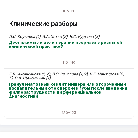
106-111
Клинические разборы
Л.С. Круглова (1), А.А. Хотко (2), Н.С. Руднева (3)
Достижимы ли цели терапии псориаза в реальной
клинической практике?
112-119
Е.В. Иконникова (1, 2), Л.С. Круглова (1, 2), Н.Е. Мантурова (2,
3), В.А. Щекочихин (1)
Гранулематозный хейлит Мишера или отсроченный
воспалительный отек верхней губы после введения
филлера: трудности дифференциальной
диагностики
120-123