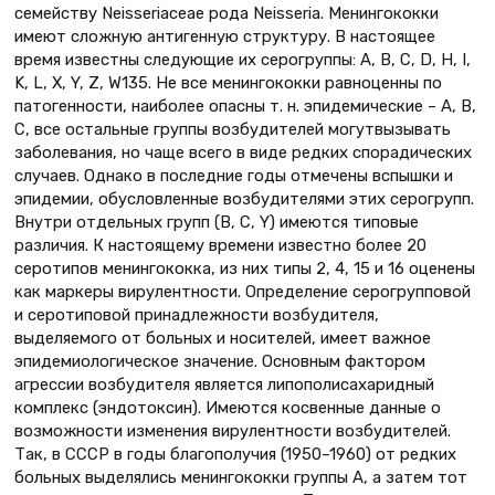
семейству Neisseriaсеае рода Neisseria. Менингококки
имеют сложную антигенную структуру. В настоящее
время известны следующие их серогруппы: А, В, С, D, H, I,
K, L, X, Y, Z, W135. Не все менингококки равноценны по
патогенности, наиболее опасны т. н. эпидемические – А, В,
С, все остальные группы возбудителей могутвызывать
заболевания, но чаще всего в виде редких спорадических
случаев. Однако в последние годы отмечены вспышки и
эпидемии, обусловленные возбудителями этих серогрупп.
Внутри отдельных групп (В, С, Y) имеются типовые
различия. К настоящему времени известно более 20
серотипов менингококка, из них типы 2, 4, 15 и 16 оценены
как маркеры вирулентности. Определение серогрупповой
и серотиповой принадлежности возбудителя,
выделяемого от больных и носителей, имеет важное
эпидемиологическое значение. Основным фактором
агрессии возбудителя является липополисахаридный
комплекс (эндотоксин). Имеются косвенные данные о
возможности изменения вирулентности возбудителей.
Так, в СССР в годы благополучия (1950–1960) от редких
больных выделялись менингококки группы А, а затем тот