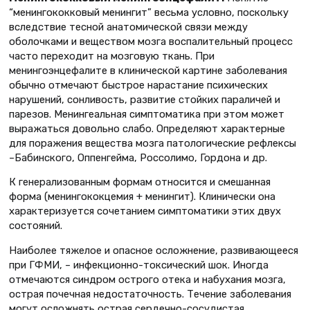
“менингококковый менингит” весьма условно, поскольку
вследствие тесной анатомической связи между
оболочками и веществом мозга воспалительный процесс
часто переходит на мозговую ткань. При
менингоэнцефалите в клинической картине заболевания
обычно отмечают быстрое нарастание психических
нарушений, сонливость, развитие стойких параличей и
парезов. Менингеальная симптоматика при этом может
выражаться довольно слабо. Определяют характерные
для поражения вещества мозга патологические рефлексы
–Бабинского, Оппенгейма, Россолимо, Гордона и др.
К генерализованным формам относится и смешанная
форма (менингококцемия + менингит). Клинически она
характеризуется сочетанием симптоматики этих двух
состояний.
Наиболее тяжелое и опасное осложнение, развивающееся
при ГФМИ, – инфекционно-токсический шок. Иногда
отмечаются синдром острого отека и набухания мозга,
острая почечная недостаточность. Течение заболевания
могут осложнять острая сердечно-сосудистая