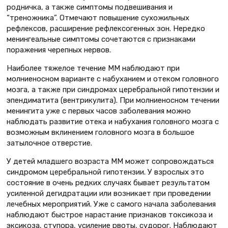
родничка, а также симптомы подвешивания и
“треножника”. Отмечают повышение сухожильных
рефлексов, расширение рефлексогенных зон. Нередко
менингеальные симптомы сочетаются с признаками
поражения черепных нервов.
Наиболее тяжелое течение ММ наблюдают при
молниеносном варианте с набуханием и отеком головного
мозга, а также при синдромах церебральной гипотензии и
эпендиматита (вентрикулита). При молниеносном течении
менингита уже с первых часов заболевания можно
наблюдать развитие отека и набухания головного мозга с
возможным вклинением головного мозга в большое
затылочное отверстие.
У детей младшего возраста ММ может сопровождаться
синдромом церебральной гипотензии. У взрослых это
состояние в очень редких случаях бывает результатом
усиленной дегидратации или возникает при проведении
лечебных мероприятий. Уже с самого начала заболевания
наблюдают быстрое нарастание признаков токсикоза и
эксикоза, ступора, усиление рвоты, судорог. Наблюдают