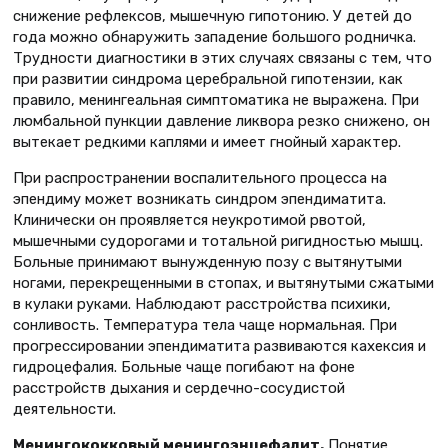
снижение рефлексов, мышечную гипотонию. У детей до
года можно обнаружить западение большого родничка.
Трудности диагностики в этих случаях связаны с тем, что
при развитии синдрома церебральной гипотензии, как
правило, менингеальная симптоматика не выражена. При
люмбальной пункции давление ликвора резко снижено, он
вытекает редкими каплями и имеет гнойный характер.
При распространении воспалительного процесса на
эпендиму может возникать синдром эпендиматита.
Клинически он проявляется неукротимой рвотой,
мышечными судорогами и тотальной ригидностью мышц.
Больные принимают вынужденную позу с вытянутыми
ногами, перекрещенными в стопах, и вытянутыми сжатыми
в кулаки руками. Наблюдают расстройства психики,
сонливость. Температура тела чаще нормальная. При
прогрессировании эпендиматита развиваются кахексия и
гидроцефалия. Больные чаще погибают на фоне
расстройств дыхания и сердечно-сосудистой
деятельности.
Менингококковый менингоэнце
фалит.
Понятие