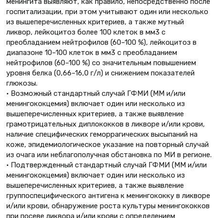
менингита выявляют, как правило, непосредственно после
госпитализации, при этом учитывают один или несколько
из вышеперечисленных критериев, а также мутный
ликвор, лейкоцитоз более 100 клеток в мм3 с
преобладанием нейтрофилов (60–100 %), лейкоцитоз в
диапазоне 10–100 клеток в мм3 с преобладанием
нейтрофилов (60–100 %) со значительным повышением
уровня белка (0,66–16,0 г/л) и снижением показателей
глюкозы.
• Возможный стандартный случай ГФМИ (ММ и/или
менингококцемия) включает один или несколько из
вышеперечисленных критериев, а также выявление
грамотрицательных диплококков в ликворе и/или крови,
наличие специфических геморрагических высыпаний на
коже, эпидемиологическое указание на повторный случай
из очага или неблагополучная обстановка по МИ в регионе.
• Подтвержденный стандартный случай ГФМИ (ММ и/или
менингококцемия) включает один или несколько из
вышеперечисленных критериев, а также выявление
группоспецифического антигена к менингококку в ликворе
и/или крови, обнаружение роста культуры менингококков
при посеве ликвора и/или крови с определением