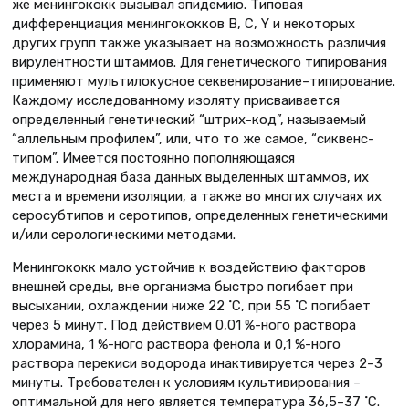
же менингококк вызывал эпидемию. Типовая
дифференциация менингококков В, С, Y и некоторых
других групп также указывает на возможность различия
вирулентности штаммов. Для генетического типирования
применяют мультилокусное секвенирование–типирование.
Каждому исследованному изоляту присваивается
определенный генетический “штрих-код”, называемый
“аллельным профилем”, или, что то же самое, “сиквенс-
типом”. Имеется постоянно пополняющаяся
международная база данных выделенных штаммов, их
места и времени изоляции, а также во многих случаях их
серосубтипов и серотипов, определенных генетическими
и/или серологическими методами.
Менингококк мало устойчив к воздействию факторов
внешней среды, вне организма быстро погибает при
высыхании, охлаждении ниже 22 ˚С, при 55 ˚С погибает
через 5 минут. Под действием 0,01 %-ного раствора
хлорамина, 1 %-ного раствора фенола и 0,1 %-ного
раствора перекиси водорода инактивируется через 2–3
минуты. Требователен к условиям культивирования –
оптимальной для него является температура 36,5–37 ˚С.