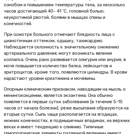
ознобом и повышением температуры тела, за несколько
часов достигающей 40– 41 ˚С, головной болью,
неукротимой рвотой, болями в мышцах спины и
конечностей.
При осмотре больного отмечают бледность лица с
цианотичным оттенком, одышку, тахикардию.
Наблюдается склонность к значительному снижению
артериального давления; могут возникать явления
коллапса. Очень рано развивается олигурия или анурия, в
моче повышается количество белка, лейкоцитов и
эритроцитов, кроме того, появляются цилиндры. В крови
нарастают уровни креатинина и мочевины.
Опорным клиническим признаком, наводящим на мысль о
менингококцемии, является экзантема. Она обычно
появляется в первые сутки заболевания (в течение 5–15
часов от начала болезни), реже высыпания образуются на
вторые сутки. Сыпь чаще располагается на ягодицах,
нижних конечностях, в подмышечных впадинах, на верхних
веках и имеет тенденцию к слиянию. Типичные
геморрагические элементы различной величины имеют