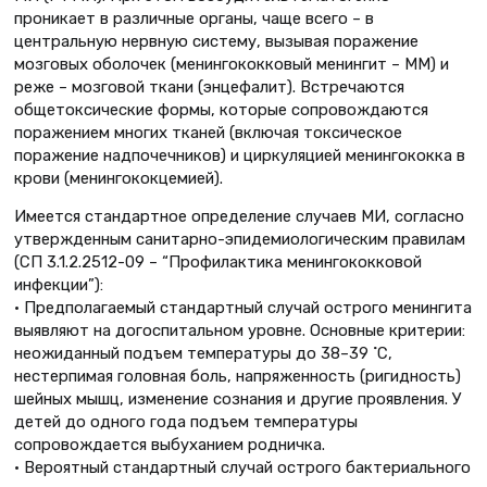
проникает в различные органы, чаще всего – в
центральную нервную систему, вызывая поражение
мозговых оболочек (менингококковый менингит – ММ) и
реже – мозговой ткани (энцефалит). Встречаются
общетоксические формы, которые сопровождаются
поражением многих тканей (включая токсическое
поражение надпочечников) и циркуляцией менингококка в
крови (менингококцемией).
Имеется стандартное определение случаев МИ, согласно
утвержденным санитарно-эпидемиологическим правилам
(СП 3.1.2.2512-09 – “Профилактика менингококковой
инфекции”):
• Предполагаемый стандартный случай острого менингита
выявляют на догоспитальном уровне. Основные критерии:
неожиданный подъем температуры до 38–39 ˚C,
нестерпимая головная боль, напряженность (ригидность)
шейных мышц, изменение сознания и другие проявления. У
детей до одного года подъем температуры
сопровождается выбуханием родничка.
• Вероятный стандартный случай острого бактериального