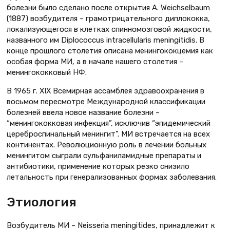
болезни было сделано после открытия A. Weichselbaum
(1887) возбудителя – грамотрицательного диплококка,
локализующегося в клетках спинномозговой жидкости,
названного им Diplococcus intracellularis meningitidis. В
конце прошлого столетия описана менингококцемия как
особая форма МИ, а в начале нашего столетия –
менингококковый НФ.
В 1965 г. XIX Всемирная ассамблея здравоохранения в
восьмом пересмотре Международной классификации
болезней ввела новое название болезни –
“менингококковая инфекция”, исключив “эпидемический
цереброспинальный менингит”. МИ встречается на всех
континентах. Революционную роль в лечении больных
менингитом сыграли сульфаниламидные препараты и
антибиотики, применение которых резко снизило
летальность при генерализованных формах заболевания.
Этиология
Возбудитель МИ – Neisseria meningitides, принадлежит к