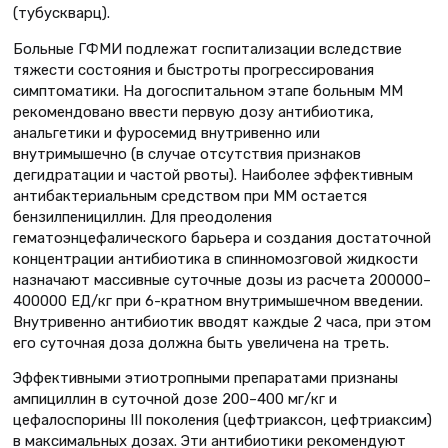
(тубускварц).
Больные ГФМИ подлежат госпитализации вследствие
тяжести состояния и быстроты прогрессирования
симптоматики. На догоспитальном этапе больным ММ
рекомендовано ввести первую дозу антибиотика,
анальгетики и фуросемид внутривенно или
внутримышечно (в случае отсутствия признаков
дегидратации и частой рвоты). Наиболее эффективным
антибактериальным средством при ММ остается
бензилпенициллин. Для преодоления
гематоэнцефалического барьера и создания достаточной
концентрации антибиотика в спинномозговой жидкости
назначают массивные суточные дозы из расчета 200000–
400000 ЕД/кг при 6-кратном внутримышечном введении.
Внутривенно антибиотик вводят каждые 2 часа, при этом
его суточная доза должна быть увеличена на треть.
Эффективными этиотропными препаратами признаны
ампициллин в суточной дозе 200–400 мг/кг и
цефалоспорины III поколения (цефтриаксон, цефтриаксим)
в максимальных дозах. Эти антибиотики рекомендуют