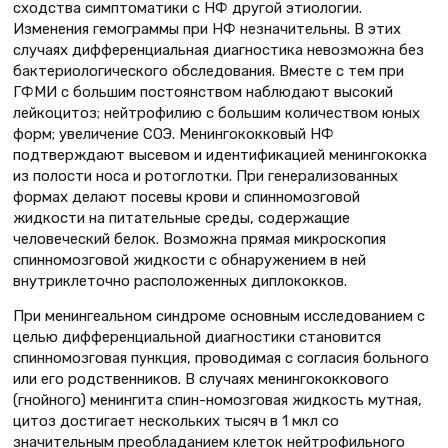
сходства симптоматики с НФ другой этиологии.
Изменения гемограммы при НФ незначительны. В этих
случаях дифференциальная диагностика невозможна без
бактериологического обследования. Вместе с тем при
ГФМИ с большим постоянством наблюдают высокий
лейкоцитоз; нейтрофилию с большим количеством юных
форм; увеличение СОЭ. Менингококковый НФ
подтверждают высевом и идентификацией менингококка
из полости носа и ротоглотки. При генерализованных
формах делают посевы крови и спинномозговой
жидкости на питательные среды, содержащие
человеческий белок. Возможна прямая микроскопия
спинномозговой жидкости с обнаружением в ней
внутриклеточно расположенных диплококков.
При менингеальном синдроме основным исследованием с
целью дифференциальной диагностики становится
спинномозговая пункция, проводимая с согласия больного
или его родственников. В случаях менингококкового
(гнойного) менингита спин-номозговая жидкость мутная,
цитоз достигает нескольких тысяч в 1 мкл со
значительным преобладанием клеток нейтрофильного