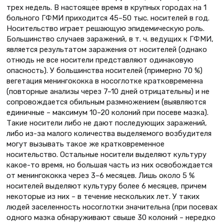
трех недель. В настоящее время в крупных городах на 1
больного ГФМИ приходится 45–50 тыс. носителей в год.
Носительство играет решающую эпидемическую роль.
Большинство случаев заражений, в т. ч. ведущих к ГФМИ,
является результатом заражения от носителей (однако
отнюдь не все носители представляют одинаковую
опасность). У большинства носителей (примерно 70 %)
вегетация менингококка в носоглотке кратковременна
(повторные анализы через 7–10 дней отрицательны) и не
сопровождается обильным размножением (выявляются
единичные – максимум 10–20 колоний при посеве мазка).
Такие носители либо не дают последующих заражений,
либо из-за малого количества выделяемого возбудителя
могут вызывать такое же кратковременное
носительство. Остальные носители выделяют культуру
какое-то время, но большая часть из них освобождается
от менингококка через 3–6 месяцев. Лишь около 5 %
носителей выделяют культуру более 6 месяцев, причем
некоторые из них – в течение нескольких лет. У таких
людей заселенность носоглотки значительна (при посевах
одного мазка обнаруживают свыше 30 колоний – нередко