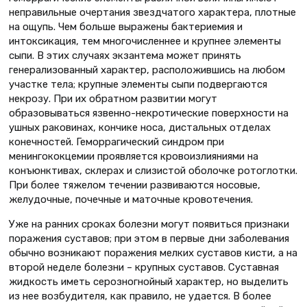
неправильные очертания звездчатого характера, плотные
на ощупь. Чем больше выражены бактериемия и
интоксикация, тем многочисленнее и крупнее элементы
сыпи. В этих случаях экзантема может принять
генерализованный характер, расположившись на любом
участке тела; крупные элементы сыпи подвергаются
некрозу. При их обратном развитии могут
образовываться язвенно-некротические поверхности на
ушных раковинах, кончике носа, дистальных отделах
конечностей. Геморрагический синдром при
менингококцемии проявляется кровоизлияниями на
конъюнктивах, склерах и слизистой оболочке ротоглотки.
При более тяжелом течении развиваются носовые,
желудочные, почечные и маточные кровотечения.
Уже на ранних сроках болезни могут появиться признаки
поражения суставов; при этом в первые дни заболевания
обычно возникают поражения мелких суставов кисти, а на
второй неделе болезни – крупных суставов. Суставная
жидкость иметь серозногнойный характер, но выделить
из нее возбудителя, как правило, не удается. В более