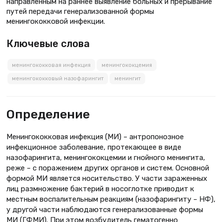
направленным на раннее выявление больных и прерывание
путей передачи генерализованной формы
менингококковой инфекции.
Ключевые слова
менингококковая инфекция
менингококцемия
менингококковый назофарингит
менингит
Определение
Менингококковая инфекция (МИ) – антропонозное
инфекционное заболевание, протекающее в виде
назофарингита, менингококцемии и гнойного менингита,
реже – с поражением других органов и систем. Основной
формой МИ является носительство. У части зараженных
лиц размножение бактерий в носоглотке приводит к
местным воспалительным реакциям (назофарингиту – НФ),
у другой части наблюдаются генерализованные формы
МИ (ГФМИ). При этом возбудитель гематогенно