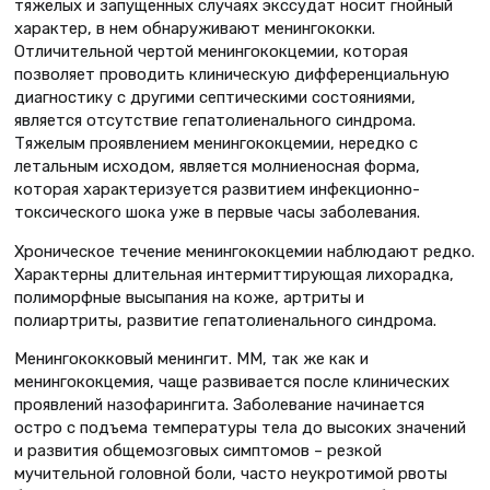
тяжелых и запущенных случаях экссудат носит гнойный
характер, в нем обнаруживают менингококки.
Отличительной чертой менингококцемии, которая
позволяет проводить клиническую дифференциальную
диагностику с другими септическими состояниями,
является отсутствие гепатолиенального синдрома.
Тяжелым проявлением менингококцемии, нередко с
летальным исходом, является молниеносная форма,
которая характеризуется развитием инфекционно-
токсического шока уже в первые часы заболевания.
Хроническое течение менингококцемии наблюдают редко.
Характерны длительная интермиттирующая лихорадка,
полиморфные высыпания на коже, артриты и
полиартриты, развитие гепатолиенального синдрома.
Менингококковый менингит. ММ, так же как и
менингококцемия, чаще развивается после клинических
проявлений назофарингита. Заболевание начинается
остро с подъема температуры тела до высоких значений
и развития общемозговых симптомов – резкой
мучительной головной боли, часто неукротимой рвоты