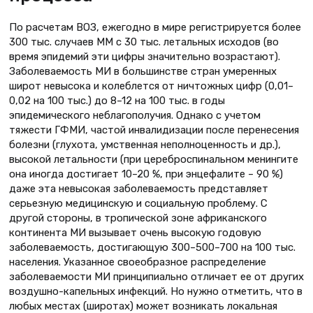
По расчетам ВОЗ, ежегодно в мире регистрируется более
300 тыс. случаев ММ с 30 тыс. летальных исходов (во
время эпидемий эти цифры значительно возрастают).
Заболеваемость МИ в большинстве стран умеренных
широт невысока и колеблется от ничтожных цифр (0,01–
0,02 на 100 тыс.) до 8–12 на 100 тыс. в годы
эпидемического неблагополучия. Однако с учетом
тяжести ГФМИ, частой инвалидизации после перенесения
болезни (глухота, умственная неполноценность и др.),
высокой летальности (при цереброспинальном менингите
она иногда достигает 10–20 %, при энцефалите – 90 %)
даже эта невысокая заболеваемость представляет
серьезную медицинскую и социальную проблему. С
другой стороны, в тропической зоне африканского
континента МИ вызывает очень высокую годовую
заболеваемость, достигающую 300–500–700 на 100 тыс.
населения. Указанное своеобразное распределение
заболеваемости МИ принципиально отличает ее от других
воздушно-капельных инфекций. Но нужно отметить, что в
любых местах (широтах) может возникать локальная