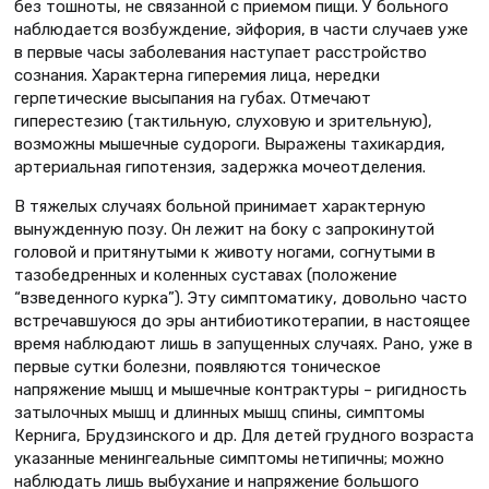
без тошноты, не связанной с приемом пищи. У больного
наблюдается возбуждение, эйфория, в части случаев уже
в первые часы заболевания наступает расстройство
сознания. Характерна гиперемия лица, нередки
герпетические высыпания на губах. Отмечают
гиперестезию (тактильную, слуховую и зрительную),
возможны мышечные судороги. Выражены тахикардия,
артериальная гипотензия, задержка мочеотделения.
В тяжелых случаях больной принимает характерную
вынужденную позу. Он лежит на боку с запрокинутой
головой и притянутыми к животу ногами, согнутыми в
тазобедренных и коленных суставах (положение
“взведенного курка”). Эту симптоматику, довольно часто
встречавшуюся до эры антибиотикотерапии, в настоящее
время наблюдают лишь в запущенных случаях. Рано, уже в
первые сутки болезни, появляются тоническое
напряжение мышц и мышечные контрактуры – ригидность
затылочных мышц и длинных мышц спины, симптомы
Кернига, Брудзинского и др. Для детей грудного возраста
указанные менингеальные симптомы нетипичны; можно
наблюдать лишь выбухание и напряжение большого