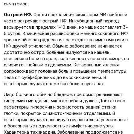
симптомов.
Острый НФ.
Среди всех клинических форм МИ наиболее
часто встречают острый НФ. Инкубационный период
варьируется в пределах 1–10 дней, но чаще составляет 3–
5 суток. Клиническая расшифровка менингококкового НФ
чрезвычайно затруднена из-за сходства симптоматики с
НФ другой этиологии. Обычно заболевание начинается
достаточно остро: больные жалуются на кашель,
першение и боли в горле, заложенность носа и насморк со
слизисто-гнойным отделяемым. Катаральные явления
сопровождают головная боль и повышение температуры
тела от субфебрильных до высоких значений. В
некоторых случаях возможны боли в суставах.
Лицо больного обычно бледное, при осмотре выявляют
гиперемию миндалин, мягкого неба и дужек. Достаточно
характерны гиперемия и зернистость задней стенки
глотки, покрытой слизисто-гнойным отделяемым. В
некоторых случаях пальпируются несколько увеличенные
и болезненные подчелюстные лимфатические узлы.
Характерна тахикардия. Заболевание продолжается не