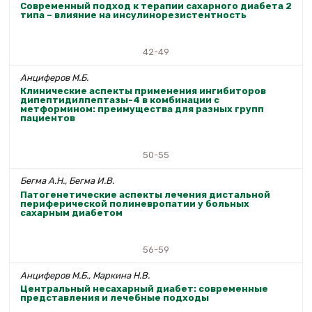
Современный подход к терапии сахарного диабета 2
типа – влияние на инсулинорезистентность
42-49
Анциферов М.Б.
Клинические аспекты применения ингибиторов
дипептидилпептазы-4 в комбинации с
метформином: преимущества для разных групп
пациентов
50-55
Бегма А.Н., Бегма И.В.
Патогенетические аспекты лечения дистальной
периферической полиневропатии у больных
сахарным диабетом
56-59
Анциферов М.Б., Маркина Н.В.
Центральный несахарный диабет: современные
представления и лечебные подходы