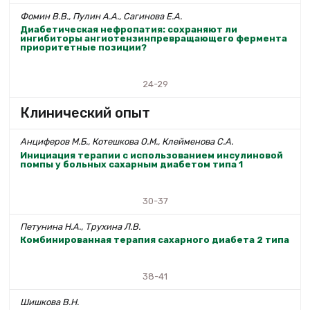
Фомин В.В., Пулин А.А., Сагинова Е.А.
Диабетическая нефропатия: сохраняют ли
ингибиторы ангиотензинпревращающего фермента
приоритетные позиции?
24-29
Клинический опыт
Анциферов М.Б., Котешкова О.М., Клейменова С.А.
Инициация терапии с использованием инсулиновой
помпы у больных сахарным диабетом типа 1
30-37
Петунина Н.А., Трухина Л.В.
Комбинированная терапия сахарного диабета 2 типа
38-41
Шишкова В.Н.