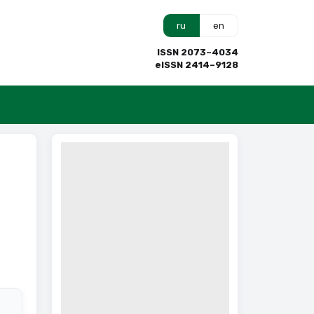
ru
en
ISSN 2073–4034
eISSN 2414–9128