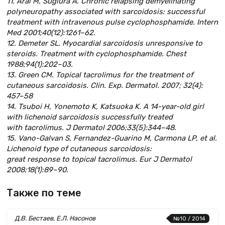
11. Arai M, Sugiura A. Chronic relapsing demyelinating
polyneuropathy associated with sarcoidosis: successful
treatment with intravenous pulse cyclophosphamide. Intern
Med 2001;40(12):1261–62.
12. Demeter SL. Myocardial sarcoidosis unresponsive to
steroids. Treatment with cyclophosphamide. Chest
1988;94(1):202–03.
13. Green CM. Topical tacrolimus for the treatment of
cutaneous sarcoidosis. Clin. Exp. Dermatol. 2007; 32(4):
457–58
14. Tsuboi H, Yonemoto K, Katsuoka K. A 14-year-old girl
with lichenoid sarcoidosis successfully treated
with tacrolimus. J Dermatol 2006;33(5):344–48.
15. Vano-Galvan S, Fernandez-Guarino M, Carmona LP, et al.
Lichenoid type of cutaneous sarcoidosis:
great response to topical tacrolimus. Eur J Dermatol
2008;18(1):89–90.
Также по теме
Д.В. Бестаев, Е.Л. Насонов
№10 / 2014