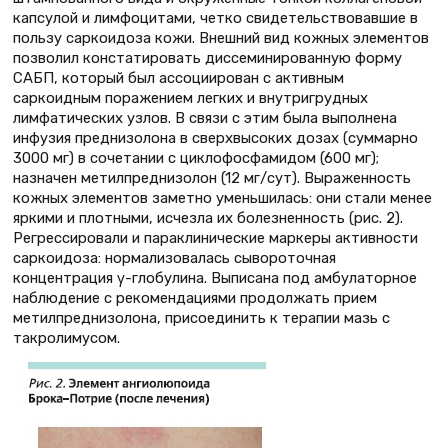
капсулой и лимфоцитами, четко свидетельствовавшие в
пользу саркоидоза кожи. Внешний вид кожных элементов
позволил констатировать диссеминированную форму
САБП, который был ассоциирован с активным
саркоидным поражением легких и внутригрудных
лимфатических узлов. В связи с этим была выполнена
инфузия преднизолона в сверхвысоких дозах (суммарно
3000 мг) в сочетании с циклофосфамидом (600 мг);
назначен метилпреднизолон (12 мг/сут). Выраженность
кожных элементов заметно уменьшилась: они стали менее
яркими и плотными, исчезла их болезненность (рис. 2).
Регрессировали и параклинические маркеры активности
саркоидоза: нормализовалась сывороточная
концентрация γ-глобулина. Выписана под амбулаторное
наблюдение с рекомендациями продолжать прием
метилпреднизолона, присоединить к терапии мазь с
такролимусом.