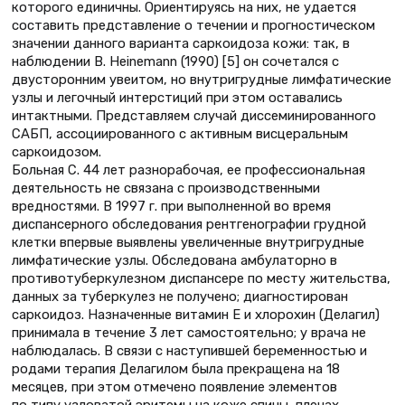
которого единичны. Ориентируясь на них, не удается
составить представление о течении и прогностическом
значении данного варианта саркоидоза кожи: так, в
наблюдении В. Heinemann (1990) [5] он сочетался с
двусторонним увеитом, но внутригрудные лимфатические
узлы и легочный интерстиций при этом оставались
интактными. Представляем случай диссеминированного
САБП, ассоциированного с активным висцеральным
саркоидозом.
Больная С. 44 лет разнорабочая, ее профессиональная
деятельность не связана с производственными
вредностями. В 1997 г. при выполненной во время
диспансерного обследования рентгенографии грудной
клетки впервые выявлены увеличенные внутригрудные
лимфатические узлы. Обследована амбулаторно в
противотуберкулезном диспансере по месту жительства,
данных за туберкулез не получено; диагностирован
саркоидоз. Назначенные витамин Е и хлорохин (Делагил)
принимала в течение 3 лет самостоятельно; у врача не
наблюдалась. В связи с наступившей беременностью и
родами терапия Делагилом была прекращена на 18
месяцев, при этом отмечено появление элементов
по типу узловатой эритемы на коже спины, плечах,