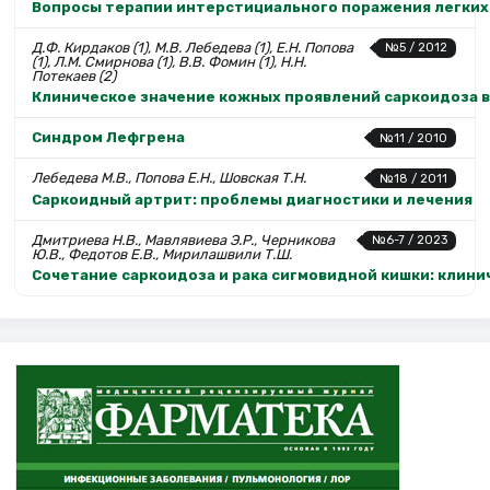
Вопросы терапии интерстициального поражения легких
Д.Ф. Кирдаков (1), М.В. Лебедева (1), Е.Н. Попова
№5 / 2012
(1), Л.М. Смирнова (1), В.В. Фомин (1), Н.Н.
Потекаев (2)
Клиническое значение кожных проявлений саркоидоза в
Синдром Лефгрена
№11 / 2010
Лебедева М.В., Попова Е.Н., Шовская Т.Н.
№18 / 2011
Саркоидный артрит: проблемы диагностики и лечения
Дмитриева Н.В., Мавлявиева Э.Р., Черникова
№6-7 / 2023
Ю.В., Федотов Е.В., Мирилашвили Т.Ш.
Сочетание саркоидоза и рака сигмовидной кишки: клин