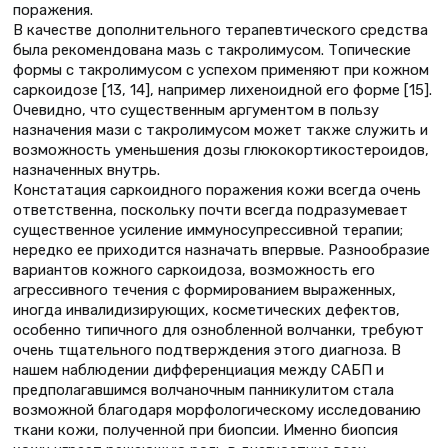
поражения.
В качестве дополнительного терапевтического средства
была рекомендована мазь с такролимусом. Топические
формы с такролимусом с успехом применяют при кожном
саркоидозе [13, 14], например лихеноидной его форме [15].
Очевидно, что существенным аргументом в пользу
назначения мази с такролимусом может также служить и
возможность уменьшения дозы глюкокортикостероидов,
назначенных внутрь.
Констатация саркоидного поражения кожи всегда очень
ответственна, поскольку почти всегда подразумевает
существенное усиление иммуносупрессивной терапии;
нередко ее приходится назначать впервые. Разнообразие
вариантов кожного саркоидоза, возможность его
агрессивного течения с формированием выраженных,
иногда инвалидизирующих, косметических дефектов,
особенно типичного для ознобленной волчанки, требуют
очень тщательного подтверждения этого диагноза. В
нашем наблюдении дифференциация между САБП и
предполагавшимся волчаночным панникулитом стала
возможной благодаря морфологическому исследованию
ткани кожи, полученной при биопсии. Именно биопсия