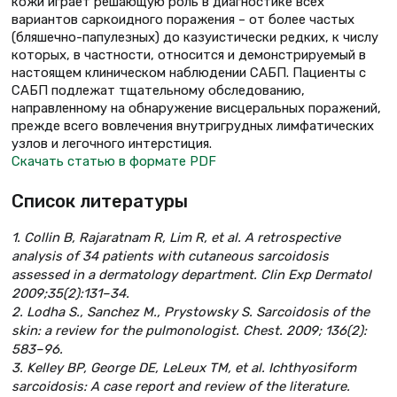
кожи играет решающую роль в диагностике всех
вариантов саркоидного поражения – от более частых
(бляшечно-папулезных) до казуистически редких, к числу
которых, в частности, относится и демонстрируемый в
настоящем клиническом наблюдении САБП. Пациенты с
САБП подлежат тщательному обследованию,
направленному на обнаружение висцеральных поражений,
прежде всего вовлечения внутригрудных лимфатических
узлов и легочного интерстиция.
Скачать статью в формате PDF
Список литературы
1. Collin B, Rajaratnam R, Lim R, et al. A retrospective
analysis of 34 patients with cutaneous sarcoidosis
assessed in a dermatology department. Clin Exp Dermatol
2009;35(2):131–34.
2. Lodha S., Sanchez M., Prystowsky S. Sarcoidosis of the
skin: a review for the pulmonologist. Chest. 2009; 136(2):
583–96.
3. Kelley BP, George DE, LeLeux TM, et al. Ichthyosiform
sarcoidosis: A case report and review of the literature.