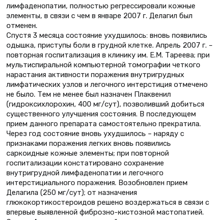
лимфаденопатии, полностью регрессировали кожные
элементы, в связи с чем в январе 2007 г. Делагил был
отменен.
Спустя 3 месяца состояние ухудшилось: вновь появились
одышка, приступы боли в грудной клетке. Апрель 2007 г. –
повторная госпитализация в клинику им. Е.М. Тареева; при
мультиспиральной компьютерной томографии четкого
нарастания активности поражения внутригрудных
лимфатических узлов и легочного интерстиция отмечено
не было. Тем не менее был назначен Плаквенил
(гидроксихлорохин, 400 мг/сут), позволивший добиться
существенного улучшения состояния. В последующем
прием данного препарата самостоятельно прекратила.
Через год состояние вновь ухудшилось – наряду с
признаками поражения легких вновь появились
саркоидные кожные элементы; при повторной
госпитализации констатировано сохранение
внутригрудной лимфаденопатии и легочного
интерстициального поражения. Возобновлен прием
Делагила (250 мг/сут); от назначения
глюкокортикостероидов решено воздержаться в связи с
впервые выявленной фиброзно-кистозной мастопатией.