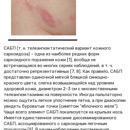
САБП (т. н. телеангиэктатический вариант кожного
саркоидоза) – одна из наиболее редких форм
саркоидного поражения кожи [1], вообще не
встречающаяся во многих сериях наблюдений, в т. ч.
достаточно репрезентативных [7, 8]. Как правило, САБП
представлен одиночной мягкой бляшкой синюшно-
красного цвета, слегка возвышающейся над уровнем
здоровой кожи, диаметром 2–3 см с множественными
телеангиэктазиями на поверхности. Иногда пальпаторно
можно ощутить легкое уплотнение пятна, а при диаскопии
увидеть буроватые точки (симптом “яблочного желе”).
Чаще всего элемент САБП локализуется на крыльях носа.
Имеется единственное описание диссеминированного
САБП, ассоциированного с саркоидным легочным
процессом [9]. В нашем наблюдении диссеминация