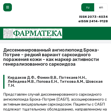
ru
en
ISSN 2073–4034
eISSN 2414–9128
Диссеминированный ангиолюпоид Брока-
Пoтрие – редкий вариант саркоидного
поражения кожи – как маркер активности
генерализованного саркоидоза
Кирдаков Д.Ф., Фомин В.В., Потекаев Н.Н.,
Лебедева М.В., Попова Е.Н., Титкова А.М., Шовская
Т.Н.
Представлен случай диссеминированного саркоидного
ангиолюпоида Брока-Потрие (САБП), ассоциированного с
активным висцеральным саркоидозом. Пациенты с САБП
подлежат тщательному обследованию, направленному на