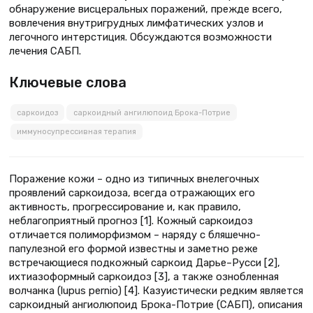
обнаружение висцеральных поражений, прежде всего,
вовлечения внутригрудных лимфатических узлов и
легочного интерстиция. Обсуждаются возможности
лечения САБП.
Ключевые слова
саркоидоз
саркоидный ангилюпоид Брока-Потрие
иммуносупрессивная терапия
Поражение кожи – одно из типичных внелегочных
проявлений саркоидоза, всегда отражающих его
активность, прогрессирование и, как правило,
неблагоприятный прогноз [1]. Кожный саркоидоз
отличается полиморфизмом – наряду с бляшечно-
папулезной его формой известны и заметно реже
встречающиеся подкожный саркоид Дарье–Русси [2],
ихтиазоформный саркоидоз [3], а также ознобленная
волчанка (lupus pernio) [4]. Казуистически редким является
саркоидный ангиолюпоид Брока-Потрие (САБП), описания