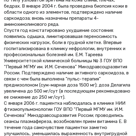
бедрах. В январе 2004 г. была проведена биопсия кожи в
области одного из элементов, подтверждено наличие
саркоидоза; вновь назначены препараты 4-
аминохинолинового ряда.
Спустя год констатировано ухудшение состояния:
появились одышка, лимитировавшая переносимость
физических нагрузок, боли в грудной клетке. Впервые
госпитализирована в клинику нефрологии, внутренних и
профессиональных болезней им. Е.М. Тареева
Университетской клинической больницы № 3 ГОУ ВПО
“Первый МГМУ им. И.М. Сеченова” Минздравсоцразвития
России. Подтверждено наличие активного саркоидоза, в
связи с чем была выполнена “пульс-терапия”
преднизолоном (сум-марная доза 1500 мг); доза Делагила
увеличена до 500 мг/сут (в последующем рекомендовано
ее снижение до 250 мг/сут).
С января 2006 г. пациентка наблюдалась в клинике НИИ
фтизиопульмонологии ГОУ ВПО “Первый МГМУ им. И.М.
Сеченова” Минздравсоцразвития России; проводились
сеансы плазмафереза, возобновлен прием витамина Е. В
течение года самочувствие пациентки заметно
улучшилось, уменьшилась выраженность внутригрудной