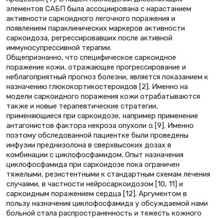
элементов САБП была ассоциирована с нарастанием
активности саркоидного легочного поражения и
появлением параклинических маркеров активности
саркоидоза, регрессировавших после активной
иммуносупрессивной терапии.
Общепризнанно, что специфическое саркоидное
поражение кожи, отражающее прогрессирование и
неблагоприятный прогноз болезни, является показанием к
назначению глюкокортикостероидов [2]. Именно на
модели саркоидного поражения кожи отрабатываются
также и новые терапевтические стратегии,
применяющиеся при саркоидозе, например применение
антагонистов фактора некроза опухоли α [9]. Именно
поэтому обследованной пациентке были проведены
инфузии преднизолона в сверхвысоких дозах в
комбинации с циклофосфамидом. Опыт назначения
циклофосфамида при саркоидозе пока ограничен
тяжелыми, резистентными к стандартным схемам лечения
случаями, в частности нейросаркоидозом [10, 11] и
саркоидным поражением сердца [12]. Аргументом в
пользу назначения циклофосфамида у обсуждаемой нами
больной стала распространенность и тяжесть кожного