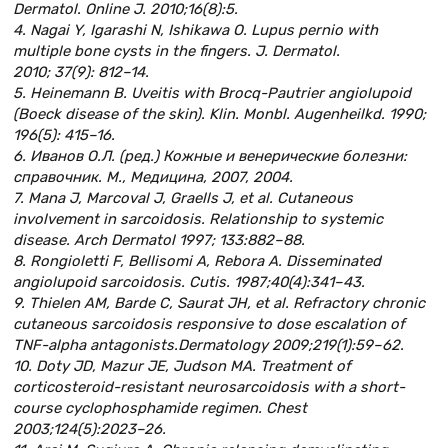
Dermatol. Online J. 2010;16(8):5.
4. Nagai Y, Igarashi N, Ishikawa O. Lupus pernio with
multiple bone cysts in the fingers. J. Dermatol.
2010; 37(9): 812–14.
5. Heinemann B. Uveitis with Brocq-Pautrier angiolupoid
(Boeck disease of the skin). Klin. Monbl. Augenheilkd. 1990;
196(5): 415–16.
6. Иванов О.Л. (ред.) Кожные и венерические болезни:
справочник. М., Медицина, 2007, 2004.
7. Mana J, Marcoval J, Graells J, et al. Cutaneous
involvement in sarcoidosis. Relationship to systemic
disease. Arch Dermatol 1997; 133:882–88.
8. Rongioletti F, Bellisomi A, Rebora A. Disseminated
angiolupoid sarcoidosis. Cutis. 1987;40(4):341–43.
9. Thielen AM, Barde C, Saurat JH, et al. Refractory chronic
cutaneous sarcoidosis responsive to dose escalation of
TNF-alpha antagonists.Dermatology 2009;219(1):59–62.
10. Doty JD, Mazur JE, Judson MA. Treatment of
corticosteroid-resistant neurosarcoidosis with a short-
course cyclophosphamide regimen. Chest
2003;124(5):2023–26.