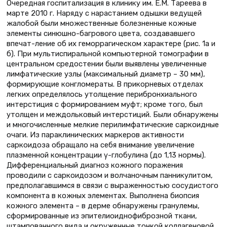
Очередная госпитализация в клинику им. Е.М. Тареева в
марте 2010 г. Наряду с нарастанием одышки ведущей
жалобой были множественные болезненные кожные
элементы синюшно-багрового цвета, создававшего
впечат-ление об их геморрагическом характере (рис. 1а и
б). При мультиспиральной компьютерной томографии в
центральном средостении были выявлены увеличенные
лимфатические узлы (максимальный диаметр – 30 мм),
формирующие конгломераты. В прикорневых отделах
легких определялось утолщение перибронхиального
интерстиция с формированием муфт; кроме того, был
утолщен и междольковый интерстиций. Были обнаружены
и многочисленные мелкие перилимфатические саркоидные
очаги. Из параклинических маркеров активности
саркоидоза обращало на себя внимание увеличение
плазменной концентрации γ-глобулина (до 1,13 нормы).
Дифференциальный диагноз кожного поражения
проводили с саркоидозом и волчаночным панникулитом,
предполагавшимся в связи с выраженностью сосудистого
компонента в кожных элементах. Выполнена биопсия
кожного элемента – в дерме обнаружены гранулемы,
сформированные из эпителиоиднофиброзной ткани,
штампованного вида и окруженные тонкой коллагеновой