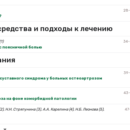
28
?
редства и подходы к лечению
1)
34
с поясничной болью
ания
39
суставного синдрома у больных остеоартрозом
43
за на фоне коморбидной патологии
(2), Н.Н. Стряпунина (3), А.А. Карелина (4), Н.Б. Леонова (5),
47