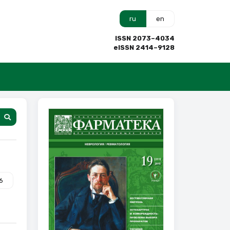
ru
en
ISSN 2073–4034
eISSN 2414–9128
6