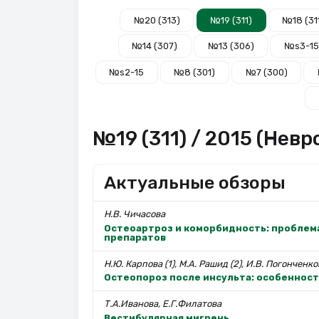
№20 (313)
№19 (311)
№18 (31
№14 (307)
№13 (306)
№s3-15
№s2-15
№8 (301)
№7 (300)
№19 (311) / 2015 (Нев
Актуальные обзоры
Н.В. Чичасова
Остеоартроз и коморбидность: пробле
препаратов
Н.Ю. Карпова (1), М.А. Рашид (2), И.В. Погонченко
Остеопороз после инсульта: особенност
Т.А.Иванова, Е.Г.Филатова
Вестибулярная мигрень