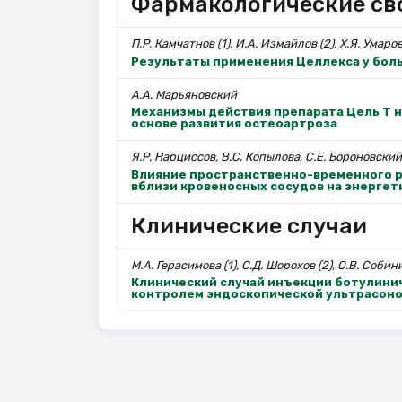
Фармакологические св
П.Р. Камчатнов (1), И.А. Измайлов (2), Х.Я. Умаров
Результаты применения Целлекса у бол
А.А. Марьяновский
Механизмы действия препарата Цель Т н
основе развития остеоартроза
Я.Р. Нарциссов, В.С. Копылова, С.Е. Бороновский
Влияние пространственно-временного 
вблизи кровеносных сосудов на энерге
Клинические случаи
М.А. Герасимова (1), С.Д. Шорохов (2), О.В. Собини
Клинический случай инъекции ботулинич
контролем эндоскопической ультрасон