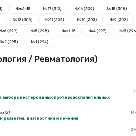
1)
№s4-15
№17 (310)
№16 (309)
№15 (308)
№12 (305)
№11 (304)
№10 (303)
№9 (302)
№6 (299)
№5 (298)
№s1-15
№4 (297)
№3 (296
№2 (295)
№1 (294)
рология / Ревматология)
7
ма выбора нестероидных противовоспалительных
ва (2)
14
и развития, диагностики и лечения
21