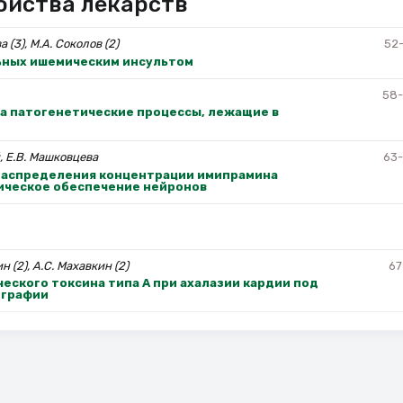
ойства лекарств
а (3), М.А. Соколов (2)
52
ьных ишемическим инсультом
58
а патогенетические процессы, лежащие в
, Е.В. Машковцева
63
распределения концентрации имипрамина
тическое обеспечение нейронов
н (2), А.С. Махавкин (2)
67
еского токсина типа А при ахалазии кардии под
ографии