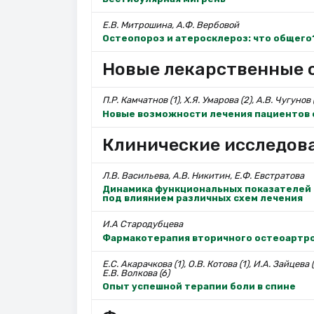
Е.В. Митрошина, А.Ф. Вербовой
Остеопороз и атеросклероз: что общего
Новые лекарственные с
П.Р. Камчатнов (1), Х.Я. Умарова (2), А.В. Чугунов (
Новые возможности лечения пациентов 
Клинические исследов
Л.В. Васильева, А.В. Никитин, Е.Ф. Евстратова
Динамика функциональных показателей 
под влиянием различных схем лечения
И.А Стародубцева
Фармакотерапия вторичного остеоартро
Е.С. Акарачкова (1), О.В. Котова (1), И.А. Зайцева 
Е.В. Волкова (6)
Опыт успешной терапии боли в спине