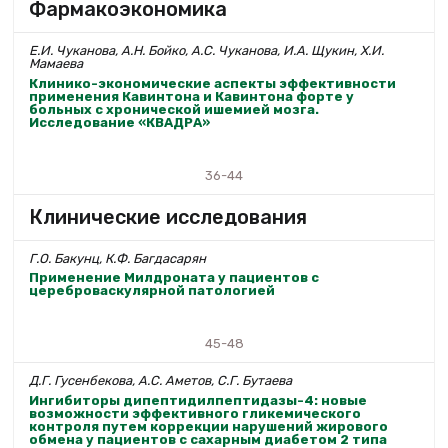
Фармакоэкономика
Е.И. Чуканова, А.Н. Бойко, А.С. Чуканова, И.А. Щукин, Х.И.
Мамаева
Клинико-экономические аспекты эффективности
применения Кавинтона и Кавинтона форте у
больных с хронической ишемией мозга.
Исследование «КВАДРА»
36-44
Клинические исследования
Г.О. Бакунц, К.Ф. Багдасарян
Применение Милдроната у пациентов с
цереброваскулярной патологией
45-48
Д.Г. Гусенбекова, А.С. Аметов, С.Г. Бутаева
Ингибиторы дипептидилпептидазы-4: новые
возможности эффективного гликемического
контроля путем коррекции нарушений жирового
обмена у пациентов с сахарным диабетом 2 типа