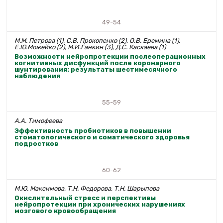
49-54
М.М. Петрова (1), С.В. Прокопенко (2), О.В. Еремина (1),
Е.Ю.Можейко (2), М.И.Ганкин (3), Д.С. Каскаева (1)
Возможности нейропротекции послеоперационных
когнитивных дисфункций после коронарного
шунтирования: результаты шестимесячного
наблюдения
55-59
А.А. Тимофеева
Эффективность пробиотиков в повышении
стоматологического и соматического здоровья
подростков
60-62
М.Ю. Максимова, Т.Н. Федорова, Т.Н. Шарыпова
Окислительный стресс и перспективы
нейропротекции при хронических нарушениях
мозгового кровообращения