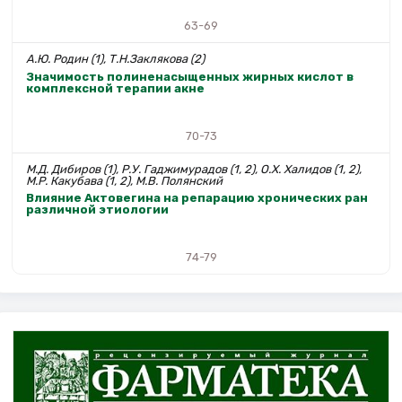
63-69
А.Ю. Родин (1), Т.Н.Заклякова (2)
Значимость полиненасыщенных жирных кислот в
комплексной терапии акне
70-73
М.Д. Дибиров (1), Р.У. Гаджимурадов (1, 2), О.Х. Халидов (1, 2),
М.Р. Какубава (1, 2), М.В. Полянский
Влияние Актовегина на репарацию хронических ран
различной этиологии
74-79