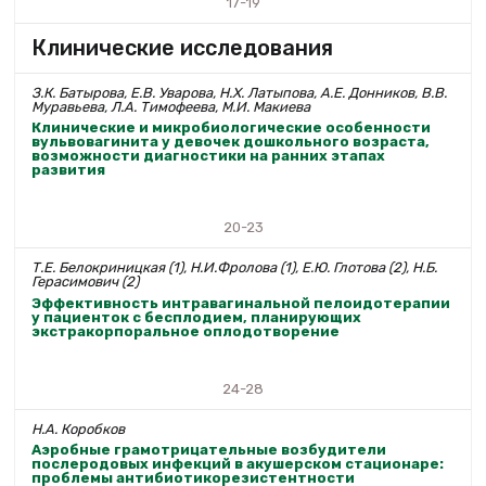
17-19
Клинические исследования
З.К. Батырова, Е.В. Уварова, Н.Х. Латыпова, А.Е. Донников, В.В.
Муравьева, Л.А. Тимофеева, М.И. Макиева
Клинические и микробиологические особенности
вульвовагинита у девочек дошкольного возраста,
возможности диагностики на ранних этапах
развития
20-23
Т.Е. Белокриницкая (1), Н.И.Фролова (1), Е.Ю. Глотова (2), Н.Б.
Герасимович (2)
Эффективность интравагинальной пелоидотерапии
у пациенток с бесплодием, планирующих
экстракорпоральное оплодотворение
24-28
Н.А. Коробков
Аэробные грамотрицательные возбудители
послеродовых инфекций в акушерском стационаре:
проблемы антибиотикорезистентности