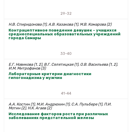
29-32
Н.В. Спиридонова (1), А.В. Казакова (1), М.В. Комарова (2)
Контрацептивное поведение девушек – учащихся
среднеспециальных образовательных учреждений
города Самары
33-40
Е.Г. Новикова (1, 2), В.Г. Селятицкая (1), О.В. Васильева (1, 2),
И.М. Митрофанов (3)
Лабораторные критерии диагностики
гипогонадизма у мужчин
41-44
А.А. Костин (1), М.И. Андрюхин (1), С.А. Пульбере (1), П.И.
Мотин (2), Н.К. Агаев (2)
Исследование факторов роста при различных
заболеваниях предстательной железы