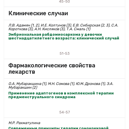
45-50
Клинические случаи
Л.В. Адамян (1, 2), И.Е. Колтунов (3), Е.В. Сибирская (2, 3), С.А.
Короткова (3), А.Н. Кисляков (3), Т.А. Смаль (1)
Эмбриональная рабдомиосаркома у девочки
шестнадцатилетнего возраста: клинический случай
51-53
Фармакологические свойства
лекарств
О.А. Мубаракшина (1), М.Н. Сомова (1), Ю.М. Дронова (1), Э.А.
Мубаракшин (2)
Применение адаптогенов в комплексной терапии
предменструального синдрома
54-57
М.Р. Рахматулина
Современные принципы терапии гонококковой