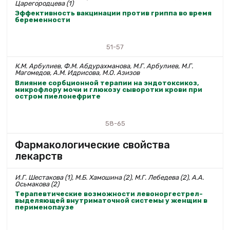
Царегородцева (1)
Эффективность вакцинации против гриппа во время
беременности
51-57
К.М. Арбулиев, Ф.M. Абдурахманова, М.Г. Арбулиев, М.Г.
Магомедов, А.М. Идрисова, М.О. Азизов
Влияние сорбционной терапии на эндотоксикоз,
микрофлору мочи и глюкозу сыворотки крови при
остром пиелонефрите
58-65
Фармакологические свойства
лекарств
И.Г. Шестакова (1), М.Б. Хамошина (2), М.Г. Лебедева (2), А.А.
Осьмакова (2)
Терапевтические возможности левоноргестрел-
выделяющей внутриматочной системы у женщин в
перименопаузе