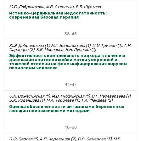
Ю.С. Доброхотова, А.В. Степанян, В.Б. Шустова
Истмико-цервикальная недостаточность:
современная базовая терапия
38-43
Ю.Э. Доброхотова (1), М.Г. Венедиктова (1), И.И. Гришин (1), А.Н.
Саранцев (2), К.В. Морозова, Н.Н. Луценко (1)
Эффективность комплексного подхода к лечению
дисплазии эпителия шейки матки умеренной и
тяжелой степени на фоне инфицирования вирусом
папилломы человека
44-47
О.А. Вржесинская (1), М.В. Гмошинская (1), О.Г. Переверзева (1),
В.М. Коденцова (1), М.А. Тоболева (1), Т.А. Фандеев (2)
Оценка обеспеченности витаминами беременных
женщин неинвазивными методами
48-50
О.Ф. Серова (1), А.П. Черданцев (2), С.С. Семенова (3), М.В.