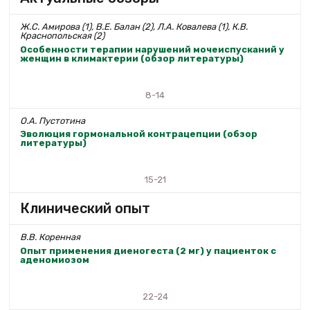
Ж.С. Амирова (1), В.Е. Балан (2), Л.А. Ковалева (1), К.В.
Краснопольская (2)
Особенности терапии нарушений мочеиспусканий у
женщин в климактерии (обзор литературы)
8-14
О.А. Пустотина
Эволюция гормональной контрацепции (обзор
литературы)
15-21
Клинический опыт
В.В. Коренная
Опыт применения диеногеста (2 мг) у пациенток с
аденомиозом
22-24