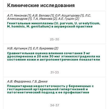
Клинические исследования
А.П. Никонов (1), А.В. Белова (1), О.Р. Асцатурова (1), Л.С.
Александров (1), Т.А. Иванова (2), А.Е. Гущин (2)
Генитальные микоплазмы (U. parvum, U. urealyticum,
M. hominis, M. genitalium) в акушерской практике
25-30
Н.В. Артымук (1), Е.Л. Букреева (2)
Сравнительная оценка влияния сочетания 3 мг
дроспиренона и 20 или 30 мкг этинилэстрадиола на
состояние кожи и антропометрические показатели
31-33
А.В. Федоренко, Г.Б. Дикке
Плацентарная недостаточность у беременных с
гестационной артериальной гипертензией и
патогенетический подход к ее профилактике
34-37