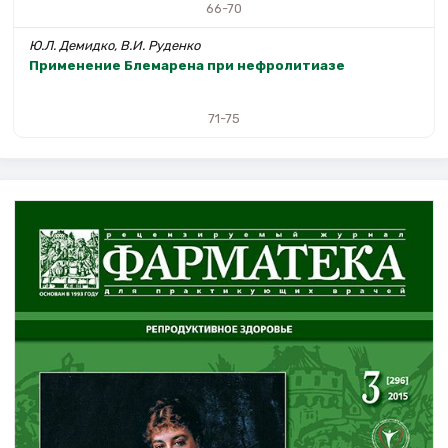
66-70
Ю.Л. Демидко, В.И. Руденко
Применение Блемарена при нефролитиазе
71-75