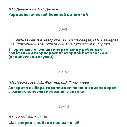
Л.И. Дворецкий, Н.В. Дятлов
Кардиологический больной с анемией
22-31
Е.Г. Чернавина, А.К. Геворкян, Н.Д. Вашахмадзе, И.В. Давыдова,
Г.В. Ревуненков, Н.А. Березнева, О.В. Кустова, М.В. Тараян
Вторичная легочная гипертензия у ребенка с
сочетанной кардиореспираторной патологией
(клинический случай)
32-37
Н.Ю. Черкасова, А.В. Фомина, О.В. Филиппова
Алгоритм выбора терапии при лечении дисменореи
в рамках консультирования в аптеке
38-43
Л.Б. Лазебник, Е.Д. Ли
Шаг вперед к победе над изжогой