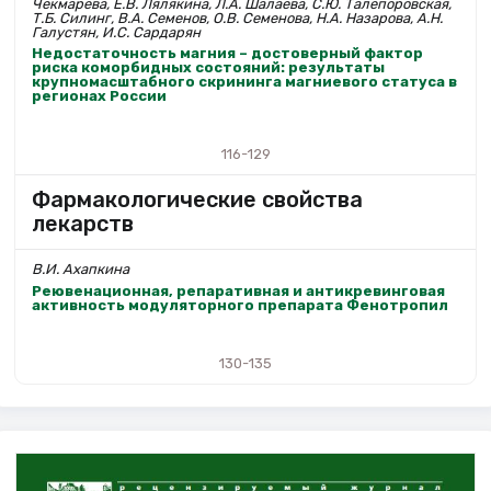
Чекмарева, Е.В. Лялякина, Л.А. Шалаева, С.Ю. Талепоровская,
Т.Б. Силинг, В.А. Семенов, О.В. Семенова, Н.А. Назарова, А.Н.
Галустян, И.С. Сардарян
Недостаточность магния – достоверный фактор
риска коморбидных состояний: результаты
крупномасштабного скрининга магниевого статуса в
регионах России
116-129
Фармакологические свойства
лекарств
В.И. Ахапкина
Реювенационная, репаративная и антикревинговая
активность модуляторного препарата Фенотропил
130-135