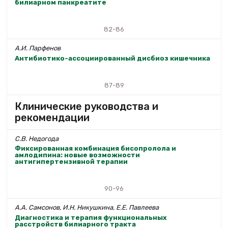
билиарном панкреатите
82-86
А.И. Парфенов
Антибиотико-ассоциированный дисбиоз кишечника
87-89
Клинические руководства и
рекомендации
С.В. Недогода
Фиксированная комбинация бисопролола и
амлодипина: новые возможности
антигипертензивной терапии
90-96
А.А. Самсонов, И.Н. Никушкина, Е.Е. Павлеева
Диагностика и терапия функциональных
расстройств билиарного тракта