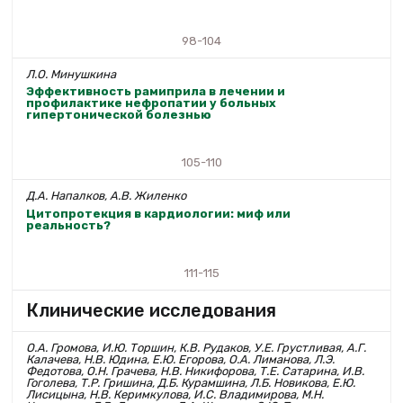
98-104
Л.О. Минушкина
Эффективность рамиприла в лечении и
профилактике нефропатии у больных
гипертонической болезнью
105-110
Д.А. Напалков, А.В. Жиленко
Цитопротекция в кардиологии: миф или
реальность?
111-115
Клинические исследования
О.А. Громова, И.Ю. Торшин, К.В. Рудаков, У.Е. Грустливая, А.Г.
Калачева, Н.В. Юдина, Е.Ю. Егорова, О.А. Лиманова, Л.Э.
Федотова, О.Н. Грачева, Н.В. Никифорова, Т.Е. Сатарина, И.В.
Гоголева, Т.Р. Гришина, Д.Б. Курамшина, Л.Б. Новикова, Е.Ю.
Лисицына, Н.В. Керимкулова, И.С. Владимирова, М.Н.