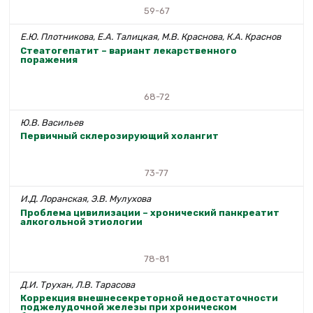
59-67
Е.Ю. Плотникова, Е.А. Талицкая, М.В. Краснова, К.А. Краснов
Стеатогепатит – вариант лекарственного
поражения
68-72
Ю.В. Васильев
Первичный склерозирующий холангит
73-77
И.Д. Лоранская, Э.В. Мулухова
Проблема цивилизации – хронический панкреатит
алкогольной этиологии
78-81
Д.И. Трухан, Л.В. Тарасова
Коррекция внешнесекреторной недостаточности
поджелудочной железы при хроническом