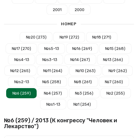
2001
2000
НОМЕР
№20 (273)
№19 (272)
№18 (271)
№17 (270)
№s5-13
№16 (269)
№15 (268)
№s4-13
№s3-13
№14 (267)
№13 (266)
№12 (265)
№11 (264)
№10 (263)
№9 (262)
№s2-13
№5 (258)
№8 (261)
№7 (260)
№6 (259)
№4 (257)
№3 (256)
№2 (255)
№s1-13
№1 (254)
№6 (259) / 2013 (К конгрессу "Человек и
Лекарство")