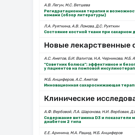
А.В. Легун, М.С. Ветшева
Регидратационная терапия и возможност
комами (обзор литературы)
Л.А. Руяткина, А.В. Ломова, Д.С. Руяткин
Состояние костной ткани при сахарном 
Новые лекарственные с
А.С. Аметов, Б.И. Валитов, Н.А. Черникова, М.Б.
“Советник болюса”: эффективное и без
у пациентов на помповой инсулинотера
М.Б. Анциферов, А.С. Аметов
Инновационная сахароснижающая терапи
Клинические исследов
А.Ф. Вербовой, Л.А. Шаронова, Н.И. Вербовая, Д
Содержание витамина D3 и показатели м
диабетом 2 типа
Е.Е. Аринина, М.А. Рашид, М.Б. Анциферов