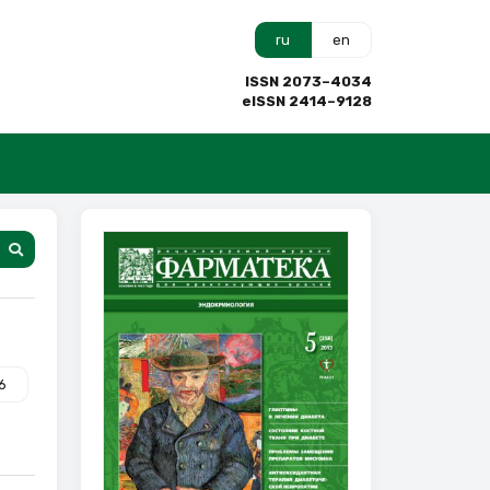
ru
en
ISSN 2073–4034
eISSN 2414–9128
6