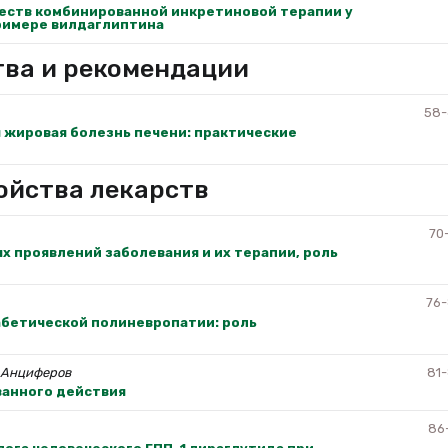
ств комбинированной инкретиновой терапии у
римере вилдаглиптина
тва и рекомендации
58-
я жировая болезнь печени: практические
ойства лекарств
70
х проявлений заболевания и их терапии, роль
76
абетической полиневропатии: роль
Б Анциферов
81
анного действия
86