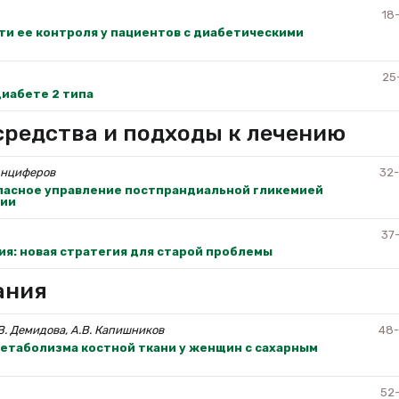
18
и ее контроля у пациентов с диабетическими
25
диабете 2 типа
редства и подходы к лечению
 Анциферов
32
опасное управление постпрандиальной гликемией
пии
37
я: новая стратегия для старой проблемы
ания
.В. Демидова, А.В. Капишников
48
етаболизма костной ткани у женщин с сахарным
52