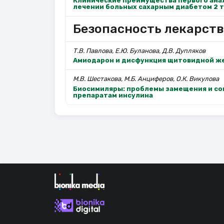
Клинические преимущества первого анал
лечении больных сахарным диабетом 2 
Безопасность лекарств
Т.В. Павлова, Е.Ю. Буланова, Д.В. Дупляков
Амиодарон и дисфункция щитовидной ж
М.В. Шестакова, М.Б. Анциферов, О.К. Викулова
Биосимиляры: проблемы замещения и со
препаратам инсулина