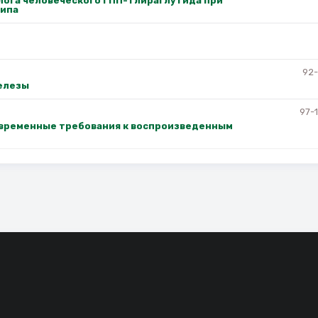
ога человеческого ГПП-1 лираглутида при
типа
92
елезы
97-
временные требования к воспроизведенным