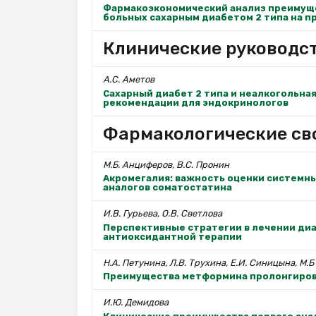
Фармакоэкономический анализ преимуще
больных сахарным диабетом 2 типа на п
Клинические руководс
А.С. Аметов
Сахарный диабет 2 типа и неалкогольна
рекомендации для эндокринологов
Фармакологические св
М.Б. Анциферов, В.С. Пронин
Акромегалия: важность оценки системны
аналогов соматостатина
И.В. Гурьева, О.В. Светлова
Перспективные стратегии в лечении ди
антиоксидантной терапии
Н.А. Петунина, Л.В. Трухина, Е.И. Синицына, М.
Преимущества метформина пролонгиров
И.Ю. Демидова