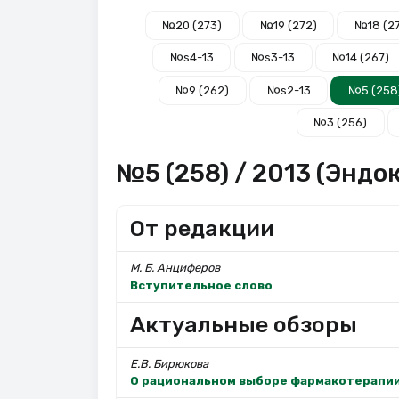
№20 (273)
№19 (272)
№18 (27
№s4-13
№s3-13
№14 (267)
№9 (262)
№s2-13
№5 (258
№3 (256)
№5 (258) / 2013 (Эндо
От редакции
М. Б. Анциферов
Вступительное слово
Актуальные обзоры
Е.В. Бирюкова
О рациональном выборе фармакотерапии 