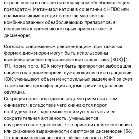
стране анальгин остается популярным обезболивающим
препаратом. Метамизол натрия в сочетании с НПВС или
спазмолитиками входит в состав множества
комбинированных обезболивающих препаратов, в
показаниях к примению которых присутствует и
дисменорея.
Согласно современным рекомендациям, при тяжелых
формах дисменореи могут быть использованы
комбинированные пероральные контрацептивы (КОК) [1,
17]. Кроме того, КОК могут быть препаратом выбора для
пациенток с дисменореей, нуждающихся в контрацепции.
КОК уменьшают объем менструальных выделений за счет
торможения пролиферации эндометрия и подавления
овуляции.
Секреция простагландинов эндометрием при этом
снижается, вследствие чего снижаются порог
возбудимости гладкомышечной мускулатуры и ее
сократительная активность, уменьшается
внутриматочное давление, что приводит к исчезновению
или снижению выраженности симптомов дисменореи [36].
По данным разных авторов, эффективность КОК