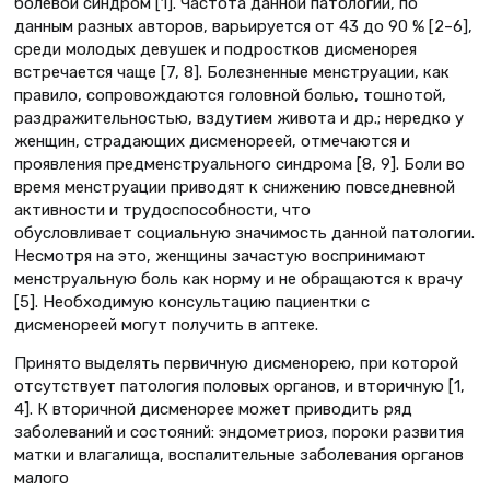
болевой синдром [1]. Частота данной патологии, по
данным разных авторов, варьируется от 43 до 90 % [2–6],
среди молодых девушек и подростков дисменорея
встречается чаще [7, 8]. Болезненные менструации, как
правило, сопровождаются головной болью, тошнотой,
раздражительностью, вздутием живота и др.; нередко у
женщин, страдающих дисменореей, отмечаются и
проявления предменструального синдрома [8, 9]. Боли во
время менструации приводят к снижению повседневной
активности и трудоспособности, что
обусловливает социальную значимость данной патологии.
Несмотря на это, женщины зачастую воспринимают
менструальную боль как норму и не обращаются к врачу
[5]. Необходимую консультацию пациентки с
дисменореей могут получить в аптеке.
Принято выделять первичную дисменорею, при которой
отсутствует патология половых органов, и вторичную [1,
4]. К вторичной дисменорее может приводить ряд
заболеваний и состояний: эндометриоз, пороки развития
матки и влагалища, воспалительные заболевания органов
малого