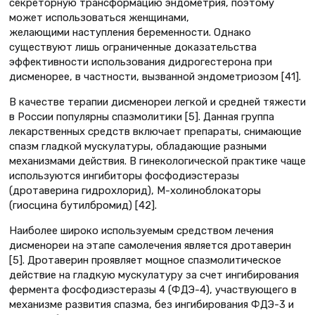
секреторную трансформацию эндометрия, поэтому
может использоваться женщинами,
желающими наступления беременности. Однако
существуют лишь ограниченные доказательства
эффективности использования дидрогестерона при
дисменорее, в частности, вызванной эндометриозом [41].
В качестве терапии дисменореи легкой и средней тяжести
в России популярны спазмолитики [5]. Данная группа
лекарственных средств включает препараты, снимающие
спазм гладкой мускулатуры, обладающие разными
механизмами действия. В гинекологической практике чаще
используются ингибиторы фосфодиэстеразы
(дротаверина гидрохлорид), М-холиноблокаторы
(гиосцина бутилбромид) [42].
Наиболее широко используемым средством лечения
дисменореи на этапе самолечения является дротаверин
[5]. Дротаверин проявляет мощное спазмолитическое
действие на гладкую мускулатуру за счет ингибирования
фермента фосфодиэстеразы 4 (ФДЭ-4), участвующего в
механизме развития спазма, без ингибирования ФДЭ-3 и