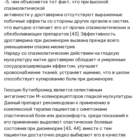
-5, чем объясняется тот факт, что при высокой
спазмолитической
активности у дротаверина отсутствуют выраженные
побочные эффекты со стороны других органов и систем,
что выгодно отличает его от прочих спазмолитических и
обезболивающих препаратов [43]. Эффективность
дротаверина при дисменорее вызвана прежде всего
уменьшением спазма миометрия.
Наряду со спазмолитическим действием на гладкую
мускулатуру матки дротаверин обладает и умеренным
сосудорасширяющим эффектом, улучшает
кровоснабжение тканей, устраняет ишемию, что в целом
способствует купированию боли при дисменорее.
Гиосцин бутилбромид является селективным
антагонистом М-холинорецепторов гладкой мускулатуры.
Данный препарат рекомендован к применению в
комплексной терапии пациентов с симптомами
спастической боли или дискомфорта, среди показаний к
его применению выделяют спастические болевые
состояния при дисменорее [43, 44], вместе с тем
пациентки достаточно редко выбирают его в качестве