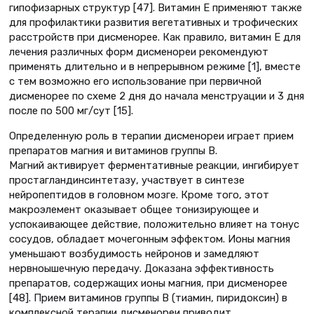
гипофизарных структур [47]. Витамин Е применяют также
для профилактики развития вегетативных и трофических
расстройств при дисменорее. Как правило, витамин Е для
лечения различных форм дисменореи рекомендуют
применять длительно и в непрерывном режиме [1], вместе
с тем возможно его использование при первичной
дисменорее по схеме 2 дня до начала менструации и 3 дня
после по 500 мг/сут [15].
Определенную роль в терапии дисменореи играет прием
препаратов магния и витаминов группы В.
Магний активирует ферментативные реакции, ингибирует
простагландинсинтетазу, участвует в синтезе
нейропептидов в головном мозге. Кроме того, этот
макроэлемент оказывает общее тонизирующее и
успокаивающее действие, положительно влияет на тонус
сосудов, обладает мочегонным эффектом. Ионы магния
уменьшают возбудимость нейронов и замедляют
нервноышечную передачу. Доказана эффективность
препаратов, содержащих ионы магния, при дисменорее
[48]. Прием витаминов группы В (тиамин, пиридоксин) в
комплексной терапии дисменореи приводит