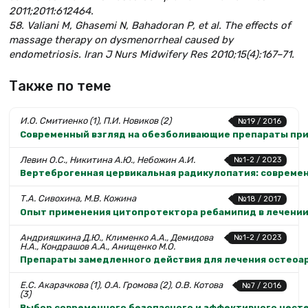
2011;2011:612464.
58. Valiani M, Ghasemi N, Bahadoran P, et al. The effects of
massage therapy on dysmenorrheal caused by
endometriosis. Iran J Nurs Midwifery Res 2010;15(4):167–71.
Также по теме
И.О. Смитиенко (1), П.И. Новиков (2)
№19 / 2016
Современный взгляд на обезболивающие препараты при
Левин О.С., Никитина А.Ю., Небожин А.И.
№1-2 / 2023
Вертеброгенная цервикальная радикулопатия: совреме
Т.А. Сивохина, М.В. Кожина
№18 / 2017
Опыт применения цитопротектора ребамипид в лечении
Андрияшкина Д.Ю., Клименко А.А., Демидова
№1-2 / 2023
Н.А., Кондрашов А.А., Анищенко М.О.
Препараты замедленного действия для лечения остеоар
Е.С. Акарачкова (1), О.А. Громова (2), О.В. Котова
№7 / 2016
(3)
Выбор современного безопасного и эффективного нест