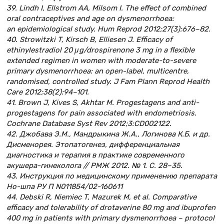
39. Lindh I, Ellstrom AA, Milsom I. The effect of combined
oral contraceptives and age on dysmenorrhoea:
an epidemiological study. Hum Reprod 2012;27(3):676–82.
40. Strowitzki T, Kirsch B, Elliesen J. Efficacy of
ethinylestradiol 20 μg/drospirenone 3 mg in a flexible
extended regimen in women with moderate-to-severe
primary dysmenorrhoea: an open-label, multicentre,
randomised, controlled study. J Fam Plann Reprod Health
Care 2012;38(2):94–101.
41. Brown J, Kives S, Akhtar M. Progestagens and anti-
progestagens for pain associated with endometriosis.
Cochrane Database Syst Rev 2012;3:CD002122.
42. Джобава Э.М., Мандрыкина Ж.А., Логинова К.Б. и др.
Дисменорея. Этопатогенез, дифференциальная
диагностика и терапия в практике современного
акушера-гинеколога // РМЖ 2012. № 1. С. 28–35.
43. Инструкция по медицинскому применению препарата
Но-шпа РУ П N011854/02-160611
44. Debski R, Niemiec T, Mazurek M, et al. Comparative
efficacy and tolerability of drotaverine 80 mg and ibuprofen
400 mg in patients with primary dysmenorrhoea – protocol