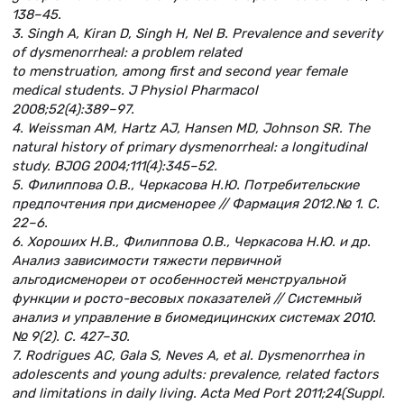
138–45.
3. Singh A, Kiran D, Singh H, Nel B. Prevalence and severity
of dysmenorrheal: a problem related
to menstruation, among first and second year female
medical students. J Physiol Pharmacol
2008;52(4):389–97.
4. Weissman AM, Hartz AJ, Hansen MD, Johnson SR. The
natural history of primary dysmenorrheal: a longitudinal
study. BJOG 2004;111(4):345–52.
5. Филиппова О.В., Черкасова Н.Ю. Потребительские
предпочтения при дисменорее // Фармация 2012.№ 1. С.
22–6.
6. Хороших Н.В., Филиппова О.В., Черкасова Н.Ю. и др.
Анализ зависимости тяжести первичной
альгодисменореи от особенностей менструальной
функции и росто-весовых показателей // Системный
анализ и управление в биомедицинских системах 2010.
№ 9(2). С. 427–30.
7. Rodrigues AC, Gala S, Neves A, et al. Dysmenorrhea in
adolescents and young adults: prevalence, related factors
and limitations in daily living. Acta Med Port 2011;24(Suppl.