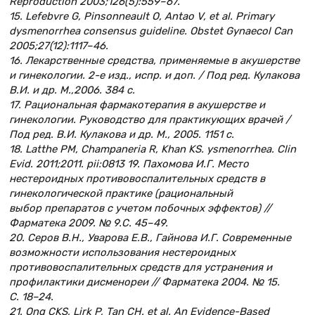
Reproduction 2003;126(5):559–67.
15. Lefebvre G, Pinsonneault O, Antao V, et al. Primary
dysmenorrhea consensus guideline. Obstet Gynaecol Can
2005;27(12):1117–46.
16. Лекарственные средства, применяемые в акушерстве
и гинекологии. 2-е изд., испр. и доп. / Под ред. Кулакова
В.И. и др. М.,2006. 384 с.
17. Рациональная фармакотерапия в акушерстве и
гинекологии. Руководство для практикующих врачей /
Под ред. В.И. Кулакова и др. М., 2005. 1151 с.
18. Latthe PM, Champaneria R, Khan KS. ysmenorrhea. Clin
Evid. 2011;2011. pii:0813 19. Пахомова И.Г. Место
нестероидных противовоспалительных средств в
гинекологической практике (рациональный
выбор препаратов с учетом побочных эффектов) //
Фарматека 2009. № 9.С. 45–49.
20. Серов В.Н., Уварова Е.В., Гайнова И.Г. Современные
возможности использования нестероидных
противовоспалительных средств для устранения и
профилактики дисменореи // Фарматека 2004. № 15.
С. 18–24.
21. Ong CKS, Lirk P, Tan CH. et al. An Evidence-Based