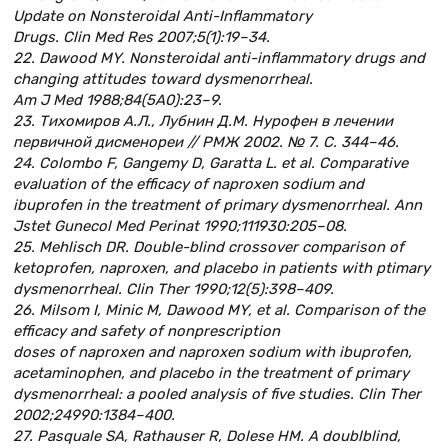
Update on Nonsteroidal Anti-Inflammatory
Drugs. Clin Med Res 2007;5(1):19–34.
22. Dawood MY. Nonsteroidal anti-inflammatory drugs and
changing attitudes toward dysmenorrheal.
Am J Med 1988;84(5A0):23–9.
23. Тихомиров А.Л., Лубнин Д.М. Нурофен в лечении
первичной дисменореи // РМЖ 2002. № 7. С. 344–46.
24. Colombo F, Gangemy D, Garatta L. et al. Comparative
evaluation of the efficacy of naproxen sodium and
ibuprofen in the treatment of primary dysmenorrheal. Ann
Jstet Gunecol Med Perinat 1990;111930:205–08.
25. Mehlisch DR. Double-blind crossover comparison of
ketoprofen, naproxen, and placebo in patients with ptimary
dysmenorrheal. Clin Ther 1990;12(5):398–409.
26. Milsom I, Minic M, Dawood MY, et al. Comparison of the
efficacy and safety of nonprescription
doses of naproxen and naproxen sodium with ibuprofen,
acetaminophen, and placebo in the treatment of primary
dysmenorrheal: a pooled analysis of five studies. Clin Ther
2002;24990:1384–400.
27. Pasquale SA, Rathauser R, Dolese HM. A doublblind,