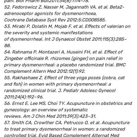
pain. Biol Pharm Bull2011;34(8):1174–78.
52. Fedorowicz Z, Nasser M, Jagannath VA, et al. Beta2-
adrenoceptor agonists for dysmenorrhoea.
Cochrane Database Syst Rev 2012;5:CD008585.
53. Mirabi P, Dolatin M, Mojab F, et al. Effects of valerian on
the severity and systemic manifestations
of dysmenorrheal. Int J Gynaecol Obstet 2011;115(3):285–
88.
54. Rahnama P, Montazeri A, Huseini FH, et al. Effect of
Zingeber officinale R. rhizomes (ginger) on pain relief in
primary dysmenorrheal: a placebo randomized trial. BMC
Complement Altern Med 2012;12(1):92.
55. Rakhashaee Z. Effect of three yoga poses (cobra, cat
and fish) in women with primary dysmenorrheal: a
randomized clinical trial. J. Pediatr Adolesc Gynecol
2011;24(4):192–96.
56. Ernst E, Lee MS, Choi TY. Acupuncture in obstetrics and
gynecology: an overview of systematic
reviews. Am J Chin Med 2011;39(3):423–31.
57. Smith CA, Crowther CA, Petrucco O, et al. Acupuncture
to treat primary dysmenorrheal in women: a randomized
controlled trial. Evid Based Complement Alternat Med