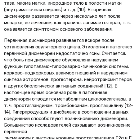
таза, миома матки, инородное тело в полости матки
(внутриматочная спираль) и т. д. [10]. Вторичная
дисменорея развивается через несколько лет после
менархе, ее лечением, как правило, занимается врач, т. к.
она является симптомом основного заболевания.
Первичная дисменорея развивается вскоре после
установления овуляторного цикла. Этиология и патогенез
первичной дисменореи недостаточно ясны. Считается,
что боль при дисменорее обусловлена нарушением
функции гипоталамо-гипофизарно-яичниковой системы,
корково-подкорковых взаимоотношений и нарушением
синтеза эстрогенов, прогестерона, нейротрансмиттеров
и других биологически активных соединений [12]. В
настоя-щее время основная роль в патогенезе
дисменореи отводится метаболитам циклооксигеназы, в
т. ч. простагландинам, тромбоксанам, простациклину [12–
14]. Гиперпродукция и дисбаланс в соотношении данных
соединений способствуют возникновению дисменореи.
Большинство исследователей связывают возникновение
первичной
дисменореи с высоким уровнем простагландинов F2α и E