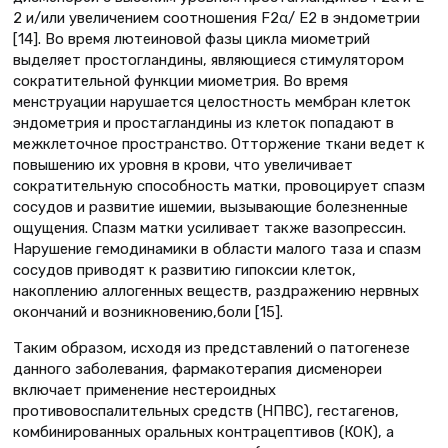
2 и/или увеличением соотношения F2α/ E2 в эндометрии
[14]. Во время лютеиновой фазы цикла миометрий
выделяет простогландины, являющиеся стимулятором
сократительной функции миометрия. Во время
менструации нарушается целостность мембран клеток
эндометрия и простагландины из клеток попадают в
межклеточное пространство. Отторжение ткани ведет к
повышению их уровня в крови, что увеличивает
сократительную способность матки, провоцирует спазм
сосудов и развитие ишемии, вызывающие болезненные
ощущения. Спазм матки усиливает также вазопрессин.
Нарушение гемодинамики в области малого таза и спазм
сосудов приводят к развитию гипоксии клеток,
накоплению аллогенных веществ, раздражению нервных
окончаний и возникновению,боли [15].
Таким образом, исходя из представлений о патогенезе
данного заболевания, фармакотерапия дисменореи
включает применение нестероидных
противовоспалительных средств (НПВС), гестагенов,
комбинированных оральных контрацептивов (КОК), а