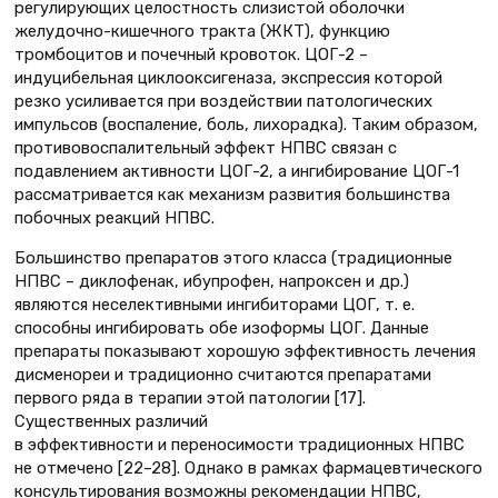
регулирующих целостность слизистой оболочки
желудочно-кишечного тракта (ЖКТ), функцию
тромбоцитов и почечный кровоток. ЦОГ-2 –
индуцибельная циклооксигеназа, экспрессия которой
резко усиливается при воздействии патологических
импульсов (воспаление, боль, лихорадка). Таким образом,
противовоспалительный эффект НПВС связан с
подавлением активности ЦОГ-2, а ингибирование ЦОГ-1
рассматривается как механизм развития большинства
побочных реакций НПВС.
Большинство препаратов этого класса (традиционные
НПВС – диклофенак, ибупрофен, напроксен и др.)
являются неселективными ингибиторами ЦОГ, т. е.
способны ингибировать обе изоформы ЦОГ. Данные
препараты показывают хорошую эффективность лечения
дисменореи и традиционно считаются препаратами
первого ряда в терапии этой патологии [17].
Существенных различий
в эффективности и переносимости традиционных НПВС
не отмечено [22–28]. Однако в рамках фармацевтического
консультирования возможны рекомендации НПВС,