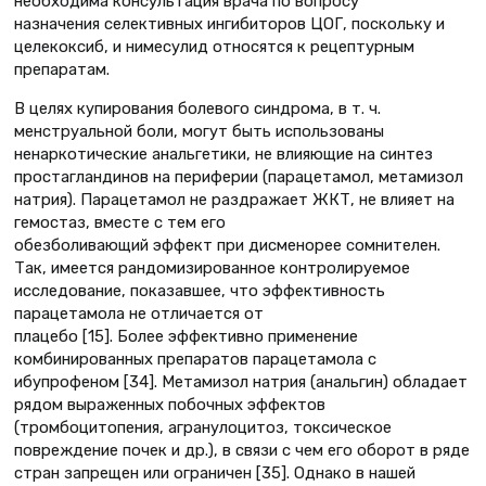
необходима консультация врача по вопросу
назначения селективных ингибиторов ЦОГ, поскольку и
целекоксиб, и нимесулид относятся к рецептурным
препаратам.
В целях купирования болевого синдрома, в т. ч.
менструальной боли, могут быть использованы
ненаркотические анальгетики, не влияющие на синтез
простагландинов на периферии (парацетамол, метамизол
натрия). Парацетамол не раздражает ЖКТ, не влияет на
гемостаз, вместе с тем его
обезболивающий эффект при дисменорее сомнителен.
Так, имеется рандомизированное контролируемое
исследование, показавшее, что эффективность
парацетамола не отличается от
плацебо [15]. Более эффективно применение
комбинированных препаратов парацетамола с
ибупрофеном [34]. Метамизол натрия (анальгин) обладает
рядом выраженных побочных эффектов
(тромбоцитопения, агранулоцитоз, токсическое
повреждение почек и др.), в связи с чем его оборот в ряде
стран запрещен или ограничен [35]. Однако в нашей