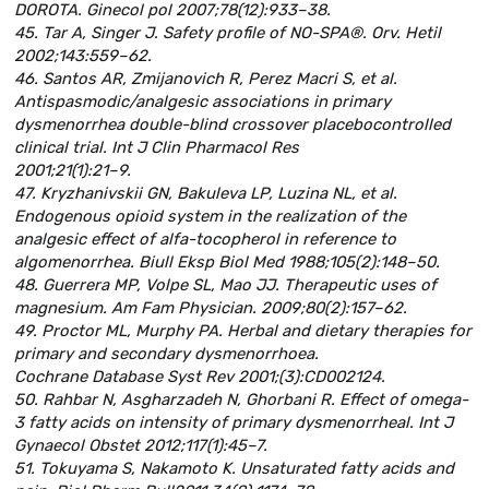
DOROTA. Ginecol pol 2007;78(12):933–38.
45. Tar A, Singer J. Safety profile of NO-SPA®. Orv. Hetil
2002;143:559–62.
46. Santos AR, Zmijanovich R, Perez Macri S, et al.
Antispasmodic/analgesic associations in primary
dysmenorrhea double-blind crossover placebocontrolled
clinical trial. Int J Clin Pharmacol Res
2001;21(1):21–9.
47. Kryzhanivskii GN, Bakuleva LP, Luzina NL, et al.
Endogenous opioid system in the realization of the
analgesic effect of alfa-tocopherol in reference to
algomenorrhea. Biull Eksp Biol Med 1988;105(2):148–50.
48. Guerrera MP, Volpe SL, Mao JJ. Therapeutic uses of
magnesium. Am Fam Physician. 2009;80(2):157–62.
49. Proctor ML, Murphy PA. Herbal and dietary therapies for
primary and secondary dysmenorrhoea.
Cochrane Database Syst Rev 2001;(3):CD002124.
50. Rahbar N, Asgharzadeh N, Ghorbani R. Effect of omega-
3 fatty acids on intensity of primary dysmenorrheal. Int J
Gynaecol Obstet 2012;117(1):45–7.
51. Tokuyama S, Nakamoto K. Unsaturated fatty acids and