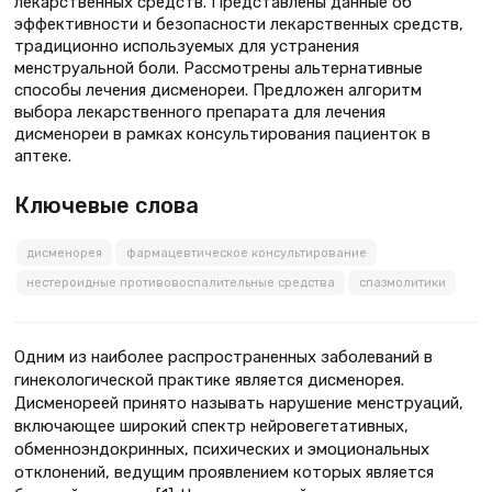
лекарственных средств. Представлены данные об
эффективности и безопасности лекарственных средств,
традиционно используемых для устранения
менструальной боли. Рассмотрены альтернативные
способы лечения дисменореи. Предложен алгоритм
выбора лекарственного препарата для лечения
дисменореи в рамках консультирования пациенток в
аптеке.
Ключевые слова
дисменорея
фармацевтическое консультирование
нестероидные противовоспалительные средства
спазмолитики
Одним из наиболее распространенных заболеваний в
гинекологической практике является дисменорея.
Дисменореей принято называть нарушение менструаций,
включающее широкий спектр нейровегетативных,
обменноэндокринных, психических и эмоциональных
отклонений, ведущим проявлением которых является