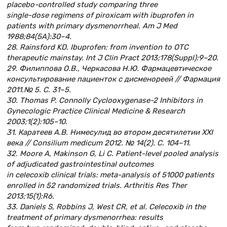
placebo-controlled study comparing three
single-dose regimens of piroxicam with ibuprofen in
patients with primary dysmenorrheal. Am J Med
1988;84(5A):30–4.
28. Rainsford KD. Ibuprofen: from invention to OTC
therapeutic mainstay. Int J Clin Pract 2013;178(Suppl):9–20.
29. Филиппова О.В., Черкасова Н.Ю. Фармацевтическое
консультирование пациенток с дисменореей // Фармация
2011.№ 5. С. 31–5.
30. Thomas P. Connolly Cyclooxygenase-2 Inhibitors in
Gynecologic Practice Clinical Medicine & Research
2003;1(2):105–10.
31. Каратеев А.В. Нимесулид во втором десятилетии XXI
века // Consilium medicum 2012. № 14(2). С. 104–11.
32. Moore A, Makinson G, Li C. Patient-level pooled analysis
of adjudicated gastrointestinal outcomes
in celecoxib clinical trials: meta-analysis of 51000 patients
enrolled in 52 randomized trials. Arthritis Res Ther
2013;15(1):R6.
33. Daniels S, Robbins J, West CR, et al. Celecoxib in the
treatment of primary dysmenorrhea: results