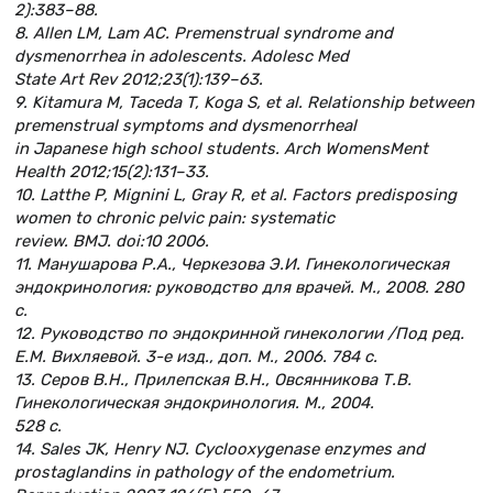
2):383–88.
8. Allen LM, Lam AC. Premenstrual syndrome and
dysmenorrhea in adolescents. Adolesc Med
State Art Rev 2012;23(1):139–63.
9. Kitamura M, Taceda T, Koga S, et al. Relationship between
premenstrual symptoms and dysmenorrheal
in Japanese high school students. Arch WomensMent
Health 2012;15(2):131–33.
10. Latthe P, Mignini L, Gray R, et al. Factors predisposing
women to chronic pelvic pain: systematic
review. BMJ. doi:10 2006.
11. Манушарова Р.А., Черкезова Э.И. Гинекологическая
эндокринология: руководство для врачей. М., 2008. 280
с.
12. Руководство по эндокринной гинекологии /Под ред.
Е.М. Вихляевой. 3-е изд., доп. М., 2006. 784 с.
13. Серов В.Н., Прилепская В.Н., Овсянникова Т.В.
Гинекологическая эндокринология. М., 2004.
528 с.
14. Sales JK, Henry NJ. Cyclooxygenase enzymes and
prostaglandins in pathology of the endometrium.