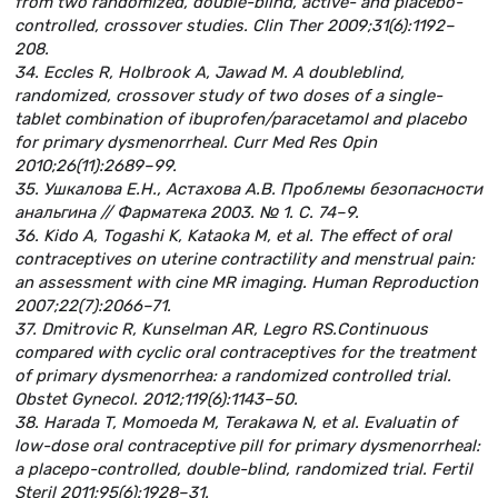
from two randomized, double-blind, active- and placebo-
controlled, crossover studies. Clin Ther 2009;31(6):1192–
208.
34. Eccles R, Holbrook A, Jawad M. A doubleblind,
randomized, crossover study of two doses of a single-
tablet combination of ibuprofen/paracetamol and placebo
for primary dysmenorrheal. Curr Med Res Opin
2010;26(11):2689–99.
35. Ушкалова Е.Н., Астахова А.В. Проблемы безопасности
анальгина // Фарматека 2003. № 1. С. 74–9.
36. Kido A, Togashi K, Kataoka M, et al. The effect of oral
contraceptives on uterine contractility and menstrual pain:
an assessment with cine MR imaging. Human Reproduction
2007;22(7):2066–71.
37. Dmitrovic R, Kunselman AR, Legro RS.Continuous
compared with cyclic oral contraceptives for the treatment
of primary dysmenorrhea: a randomized controlled trial.
Obstet Gynecol. 2012;119(6):1143–50.
38. Harada T, Momoeda M, Terakawa N, et al. Evaluatin of
low-dose oral contraceptive pill for primary dysmenorrheal:
a placepo-controlled, double-blind, randomized trial. Fertil
Steril 2011;95(6):1928–31.