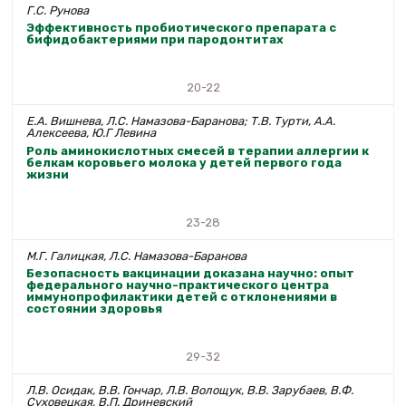
Г.С. Рунова
Эффективность пробиотического препарата с
бифидобактериями при пародонтитах
20-22
Е.А. Вишнева, Л.С. Намазова-Баранова; Т.В. Турти, А.А.
Алексеева, Ю.Г Левина
Роль аминокислотных смесей в терапии аллергии к
белкам коровьего молока у детей первого года
жизни
23-28
М.Г. Галицкая, Л.С. Намазова-Баранова
Безопасность вакцинации доказана научно: опыт
федерального научно-практического центра
иммунопрофилактики детей с отклонениями в
состоянии здоровья
29-32
Л.В. Осидак, В.В. Гончар, Л.В. Волощук, В.В. Зарубаев, В.Ф.
Суховецкая, В.П. Дриневский