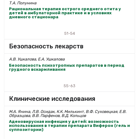
Т.А. Полунина
Рациональная терапия острого среднего отита у
детей в амбулаторной практике и в условиях
дневного стационара
51-54
Безопасность лекарств
А.В. Ушкалова, Е.А. Ушкалова
Безопасность психотропных препаратов в период
грудного вскармливания
55-63
Клинические исследования
М.А. Янина, Л.В. Осидак, К.К. Милькинт, В.Ф. Суховецкая, Е.В.
Образцова, В.В. Парфенов, В.Д. Кольцов
Аденовирусная инфекция у детей: возможность
использования в терапии препарата Виферон (гель и
суппозитории)