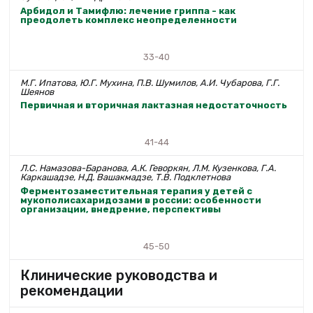
Арбидол и Тамифлю: лечение гриппа - как
преодолеть комплекс неопределенности
33-40
М.Г. Ипатова, Ю.Г. Мухина, П.В. Шумилов, А.И. Чубарова, Г.Г.
Шеянов
Первичная и вторичная лактазная недостаточность
41-44
Л.С. Намазова-Баранова, А.К. Геворкян, Л.М. Кузенкова, Г.А.
Каркашадзе, Н.Д. Вашакмадзе, Т.В. Подклетнова
Ферментозаместительная терапия у детей с
мукополисахаридозами в россии: особенности
организации, внедрение, перспективы
45-50
Клинические руководства и
рекомендации