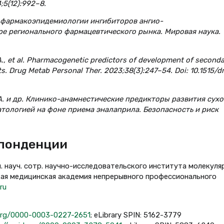
;5(12):992–8.
и фармакоэпидемиологии ингибиторов ангио­
 регионального фармацевтического рынка. Мировая наука.
.A., et al. Pharmacogenetic predictors of development of second
nts. Drug Metab Personal Ther. 2023;38(3):247–54. Doi: 10.1515/
А.А. и др. Клинико-анамнестические предикторы развития сухо
тологией на фоне приема эналаприла. Безопасность и риск
спонденции
л. науч. сотр. научно-исследовательского института молекуля
кая медицинская академия непрерывного профессионального
ru
.org/0000-0003-0227-2651
; eLibrary SPIN: 5162-3779