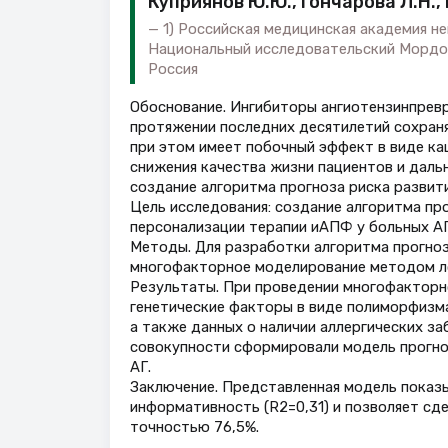
Куприянов Ю.Ю., Гончарова Л.Н., 
1) Российская медицинская академия н
Национальный исследовательский Мордовс
Россия
Обоснование. Ингибиторы ангиотензинпревр
протяжении последних десятилетий сохраня
при этом имеет побочный эффект в виде каш
снижения качества жизни пациентов и даль
создание алгоритма прогноза риска развит
Цель исследования: создание алгоритма про
персонализации терапии иАПФ у больных АГ
Методы. Для разработки алгоритма прогноз
многофакторное моделирование методом ло
Результаты. При проведении многофакторно
генетические факторы в виде полиморфизма 
а также данных о наличии аллергических за
совокупности сформировали модель прогноз
АГ.
Заключение. Представленная модель показ
информативность (R2=0,31) и позволяет сде
точностью 76,5%.