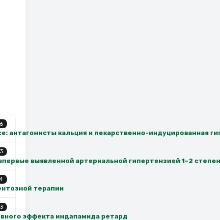
6
се: антагонисты кальция и лекарственно-индуцированная г
3
с впервые выявленной артериальной гипертензией 1–2 степе
4
ентозной терапии
3
ивного эффекта индапамида ретард