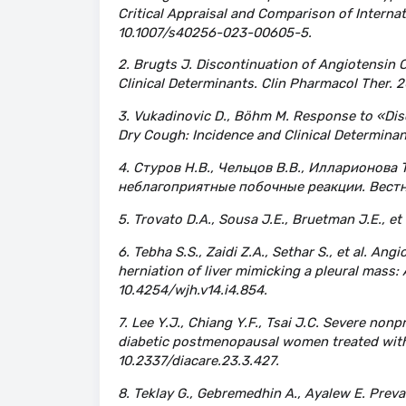
Critical Appraisal and Comparison of Interna
10.1007/s40256-023-00605-5.
2. Brugts J. Discontinuation of Angiotensin 
Clinical Determinants. Clin Pharmacol Ther. 20
3. Vukadinovic D., Böhm M. Response to «Dis
Dry Cough: Incidence and Clinical Determinant
4. Стуров Н.В., Чельцов В.В., Илларионов
неблагоприятные побочные реакции. Вестн
5. Trovato D.A., Sousa J.E., Bruetman J.E., et
6. Tebha S.S., Zaidi Z.A., Sethar S., et al. 
herniation of liver mimicking a pleural mass: 
10.4254/wjh.v14.i4.854.
7. Lee Y.J., Chiang Y.F., Tsai J.C. Severe no
diabetic postmenopausal women treated with 
10.2337/diacare.23.3.427.
8. Teklay G., Gebremedhin A., Ayalew E. Prev