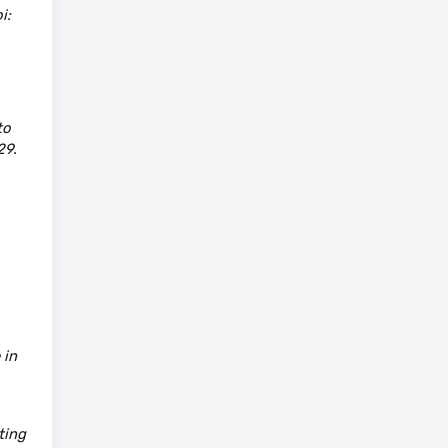
i:
to
29.
 in
ting