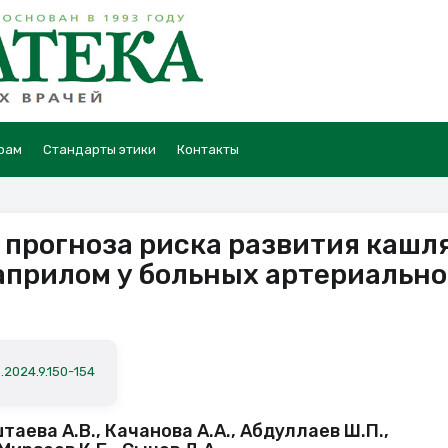
рам
Стандарты этики
Контакты
 прогноза риска развития кашл
априлом у больных артериальн
.2024.9.150-154
таева А.В., Качанова А.А., Абдуллаев Ш.П.,