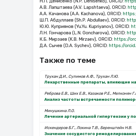
Н.П. Денисенко (N.P. Denisenko), ORCID:
http
А.В. Лапштаева (A.V. Lapshtaeva), ORCID:
htt
А.А. Качанова (A.A. Kachanova), ORCID:
https
Ш.П. Абдуллаев (Sh.P. Abdullaev), ORCID:
http
Ю.Ю. Куприянов (Yu.Yu. Kupriyanov), ORCID:
ht
Л.Н. Гончарова (L.N. Goncharova), ORCID:
http
К.Б. Мирзаев (K.B. Mirzaev), ORCID:
https://o
Д.А. Сычев (D.A. Sychev), ORCID:
https://orc
Также по теме
Трухан Д.И., Сулимов А.Ф., Трухан Л.Ю.
Лекарственные препараты, влияющие на 
Реброва Е.В., Ших Е.В., Казаков Р.Е., Мелконян Г.
Анализ частоты встречаемости полиморфи
Минушкина Л.О.
Лечение артериальной гипертензии у п
Искендеров Б.Г., Лохина Т.В., Беренштейн Н.В.
Значение сосудистого ремоделирования