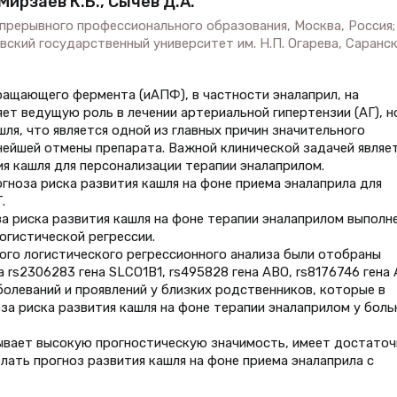
Мирзаев К.Б., Сычев Д.А.
епрерывного профессионального образования, Москва, Россия;
кий государственный университет им. Н.П. Огарева, Саранск
ащающего фермента (иАПФ), в частности эналаприл, на
ет ведущую роль в лечении артериальной гипертензии (АГ), н
ля, что является одной из главных причин значительного
нейшей отмены препарата. Важной клинической задачей являе
ия кашля для персонализации терапии эналаприлом.
гноза риска развития кашля на фоне приема эналаприла для
.
а риска развития кашля на фоне терапии эналаприлом выполн
гистической регрессии.
го логистического регрессионного анализа были отобраны
rs2306283 гена SLCO1B1, rs495828 гена ABO, rs8176746 гена 
болеваний и проявлений у близких родственников, которые в
а риска развития кашля на фоне терапии эналаприлом у боль
ывает высокую прогностическую значимость, имеет достато
лать прогноз развития кашля на фоне приема эналаприла с