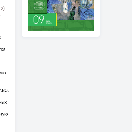
 2)
,
о
тся
ено
ABO,
ных
чную