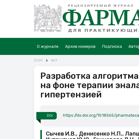
О журнале
Архив номеров
Подписка
Авто
2024
№9
Разработка алгоритма
на фоне терапии энал
гипертензией
https://dx.doi.org/10.18565/pharmateca
DOI
Сычев И.В., Денисенко Н.П., Лапш