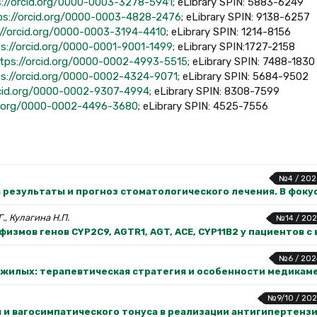
s://orcid.org/0000-0003-3278-5941
; eLibrary SPIN: 5883-6249
ps://orcid.org/0000-0003-4828-2476
; eLibrary SPIN: 9138-6257
://orcid.org/0000-0003-3194-4410
; eLibrary SPIN: 1214-8156
s://orcid.org/0000-0001-9001-1499
; eLibrary SPIN:1727-2158
tps://orcid.org/0000-0002-4993-5515
; eLibrary SPIN: 7488-1830
s://orcid.org/0000-0002-4324-9071
; eLibrary SPIN: 5684-9502
rcid.org/0000-0002-9307-4994
; eLibrary SPIN: 8308-7599
id.org/0000-0002-4496-3680
; eLibrary SPIN: 4525-7556
№4 / 202
результаты и прогноз стоматологического лечения. В фоку
Г., Кулагина Н.П.
№14 / 202
змов генов CYP2C9, AGTR1, AGT, ACE, CYP11B2 у пациентов 
№6 / 202
ожилых: терапевтическая стратегия и особенности медикам
№9/10 / 202
 и вагосимпатического тонуса в реализации антигипертенз