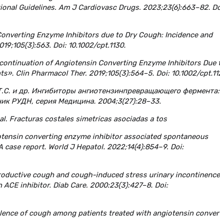
tional Guidelines. Am J Cardiovasc Drugs. 2023;23(6):663–82. Do
Converting Enzyme Inhibitors due to Dry Cough: Incidence and
19;105(3):563. Doi: 10.1002/cpt.1130.
continuation of Angiotensin Converting Enzyme Inhibitors Due 
s». Clin Pharmacol Ther. 2019;105(3):564–5. Doi: 10.1002/cpt.11
а Т.С. и др. Ингибиторы ангиотензинпревращающего фермента:
ик РУДН, серия Медицина. 2004;3(27):28–33.
 al. Fracturas costales simetricas asociadas a tos
Angiotensin converting enzyme inhibitor associated spontaneous
A case report. World J Hepatol. 2022;14(4):854–9. Doi:
nproductive cough and cough-induced stress urinary incontinence
ACE inhibitor. Diab Care. 2000:23(3):427–8. Doi:
alence of cough among patients treated with angiotensin conver