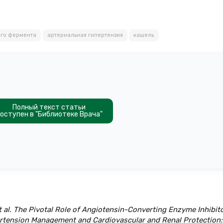
го фермента
артериальная гипертензия
кашель
Полный текст статьи
оступен в "Библиотеке Врача"
 et al. The Pivotal Role of Angiotensin-Converting Enzyme Inhibit
ertension Management and Cardiovascular and Renal Protection: