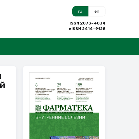
ru
en
ISSN 2073–4034
eISSN 2414–9128
я
ой