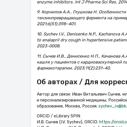
enzyme inhibitors. Int J Pharma Sci Res. 2014
9. Корнилов А.А., Глушкова Н. Особенност
тензинпревращающего фермента на примере
2021;6(51):398–401.
10. Sychev I.V., Denisenko N.P., Kachanova A
to enalapril dry cough in hypertensive patie
2023-0008.
11. Сычев И.В., Денисенко Н.П., Качанова 
кашля у пациентов с кардиоваскулярной па
фармакотерапии. 2023;11(2):231–40.
Об авторах / Для корре
Автор для связи: Иван Витальевич Сычев, м
и персонализированной медицины, Российс
образования, Москва, Россия;
sychev_iv@bk.
ORCID / eLibrary SPIN:
И.В. Сычев (I.V. Sychev), ORCID:
https://orcid