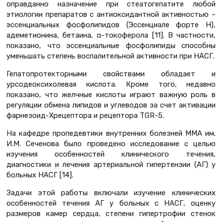
оправданно назначение при стеатогепатите любой
этиологии препаратов с антиоксидантной активностью –
эссенциальных фосфолипидов (Эссенциале форте Н),
адеметионина, бетаина, α-токоферола [11]. В частности,
показано, что эссенциальные фосфолипиды способны
уменьшать степень воспалительной активности при НАСГ.
Гепатопротекторными свойствами обладает и
урсодеоксихолевая кислота. Кроме того, недавно
показано, что желчные кислоты играют важную роль в
регуляции обмена липидов и углеводов за счет активации
фарнезоид-Хрецептора и рецептора TGR-5.
На кафедре пропедевтики внутренних болезней ММА им.
И.М. Сеченова было проведено исследование с целью
изучения особенностей клинического течения,
диагностики и лечения артериальной гипертензии (АГ) у
больных НАСГ [14].
Задачи этой работы включали изучение клинических
особенностей течения АГ у больных с НАСГ, оценку
размеров камер сердца, степени гипертрофии стенок