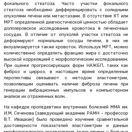
фокального стеатоза. Часто участки фокального
стеатоза необходимо дифференцировать с солидными
опухолями печени или метастазами. В отсутствие КТ или
МРТ определенной диагностической ценностью обладает
допплеровское исследование кровотока в печеночных
сосудах. В отличие от опухолей участки стеатоза не
деформируют нормальные сосуды печени, в них не
визуализируется также кровоток. Используя МРТ, можно
количественно определить фракцию жира с достаточно
высокой корреляцией с морфологическим исследованием.
При оценке прогрессирующих форм НАЖБП, таких как
фиброз и цирроз, в настоящее время определенные
перспективы связывают с методом эластометрии,
позволяющим оценивать наличие фиброза печени при
генерации вибрационных импульсов и компьютерном
анализе их отраженных волн.
На кафедре пропедевтики внутренних болезней ММА им.
И.М. Сеченова (заведующий академик РАМН – профессор
В.Т. Ивашкин) было проведено изучение сравнительной
достоверности показателей эластометрии и данных
морфологического исследования ткани печени у больных