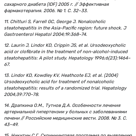
сахарного диабета (IDF) 2005 г. // Эффективная
фармакотерапия.
2006. № 1.
С
. 32–33.
11. Chitturi S, Farrell GC, George J. Nonalcoholic
steatohepatitis in the Asia-Pacific region: future shock. J
Gastroenterol Hepatol 2004;19:368–74.
12. Laurin J, Lindor KD, Crippin JS, et al. Ursodeoxycholic
acid or clofibrate in the treatment of non-alcohol-induced
steatohepatitis: A pilot study. Hepatology 1996;6(23):1464–
67.
13. Lindor KD, Kowdley KV, Heathcote EJ, et al. (2004)
Ursodeoxycholic acid for treatment of nonalcoholic
steatohepatitis: results of a randomized trial.
Hepatology
2004;39:770–78.
14. Драпкина О.М., Тутнов Д.А. Особенности лечения
артериальной гипертензии у больных с заболеваниями
печени // Российские медицинские вести. 2008. № 3. С.
43–49.
15. Никитин С.Г. Скриннинговая программа по выявлению