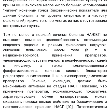
исследования по эффективности различных препаратов
при НАЖБП включали малое число больных, использовали
“мягкие” конечные точки (биохимические показатели или
данные биопсии, а не уровень смертности и частоту
осложнений); кроме того, во многих из них отсутствовали
контрольные группы.
Тем не менее с позиций лечения больных НАЖБП не
вызывает сомнения целесообразность оптимизации
пищевого рациона и режима физических нагрузок,
снижения повышенной массы тела (в т. ч.
медикаментозного), применения препаратов,
увеличивающих чувствительность периферических тканей
к инсулину, а также полиненасыщенного
фосфатидилхолина, желчных кислот, блокаторов
рецепторов ангиотензина II и антигиперлипидемических
препаратов. Лечение, очевидно, должно быть
максимально активным на стадии НАСГ. Показано, что
применение препаратов, нормализующих показатели,
характеризующие обмен липопротеидов, может
оказывать положительное действие на биохимические и
гистологические признаки НАСГ [10]. Патогенетически