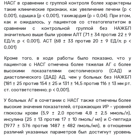
НАСГ в сравнении с группой контроля более характерны
такие клинические признаки, как увеличение печени (p <
0,001), одышка (p < 0,001), тахикардия (p = 0,04). При этом,
как и ожидалось, у пациентов со стеатогепатитом в
сравнении с контрольной группой без НАЖБП
значительно выше были уровни АЛТ (71 ± 34 против 22 ± 9
ЕД/л; р < 0,001), АСТ (68 ± 33 против 20 ± 9 ЕД/л; р <
0,001)
Кроме того, в ходе работы было показано, что у
пациентов с НАСГ отмечена более тяжелая АГ с более
высокими показателями систолического (САД) и
диастолического (ДАД) АД, чем у больных без НАЖБП
(181 ± 25 против 154 ± 25 и 131 ± 14,5 против 116 ± 13 мм рт.
ст. соответственно; р < 0,001).
У больных АГ в сочетании с НАСГ также отмечены более
высокие значения показателей, отражающих ИР – уровней
глюкозы крови (5,9 ± 2,0 против 4,8 ± 2,5 ммоль/л),
инсулина (25 ± 13 против 17 ± 10 пмоль/ мл) и С-пептида
(1977 ± 576 против 1487 ± 482 пмоль/мл), в отношении
различий указанных параметров был достигнут уровень