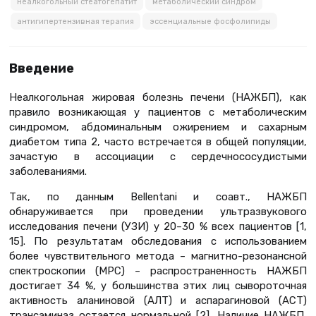
неалкогольный стеатогепатит
метаболический синдром
антигипертензивная терапия
эссенциальные фосфолипиды
Введение
Неалкогольная жировая болезнь печени (НАЖБП), как
правило возникающая у пациентов с метаболическим
синдромом, абдоминальным ожирением и сахарным
диабетом типа 2, часто встречается в общей популяции,
зачастую в ассоциации с сердечнососудистыми
заболеваниями.
Так, по данным Bellentani и соавт., НАЖБП
обнаруживается при проведении ультразвукового
исследования печени (УЗИ) у 20–30 % всех пациентов [1,
15]. По результатам обследования с использованием
более чувствительного метода – магнитно-резонансной
спектроскопии (МРС) – распространенность НАЖБП
достигает 34 %, у большинства этих лиц сывороточная
активность аланиновой (АЛТ) и аспарагиновой (АСТ)
трансаминаз остается нормальной [2]. Наличие НАЖБП,