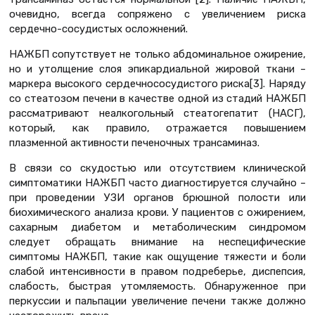
очевидно, всегда сопряжено с увеличением риска
сердечно-сосудистых осложнений.
НАЖБП сопутствует не только абдоминальное ожирение,
но и утолщение слоя эпикардиальной жировой ткани –
маркера высокого сердечнососудистого риска[3]. Наряду
со стеатозом печени в качестве одной из стадий НАЖБП
рассматривают неалкогольный стеатогепатит (НАСГ),
который, как правило, отражается повышением
плазменной активности печеночных трансаминаз.
В связи со скудостью или отсутствием клинической
симптоматики НАЖБП часто диагностируется случайно –
при проведении УЗИ органов брюшной полости или
биохимического анализа крови. У пациентов с ожирением,
сахарным диабетом и метаболическим синдромом
следует обращать внимание на неспецифические
симптомы НАЖБП, такие как ощущение тяжести и боли
слабой интенсивности в правом подреберье, диспепсия,
слабость, быстрая утомляемость. Обнаруженное при
перкуссии и пальпации увеличение печени также должно