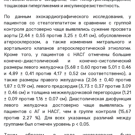
тощаковая гипергликемия и инсулинорезистентность.
По данным эхокардиографического исследования, у
пациентов со стеатогепатитом в сравнении с группой
контроля достоверно чаще выявлялись сужение просвета
аорты (2,44 ± 0,55 против 3,25 ± 0,41 см), обусловленное
атеросклерозом, а также изменения митрального и
аортального клапанов атеросклеротической этиологии.
Кроме того, у пациентов с НАСГ отмечены большие
конечно-диастолический и конечно-систолический
размеры левого желудочка (5,68 ± 0,60 против 5,01 ± 0,46
и 4,89 ± 0,41 против 4,17 ± 0,52 см соответственно), а
также размеры правого желудочка (2,06 ± 0,40 против
1,87 ± 0,19 см), левого предсердия (3,73 ± 0,37 против 3,09
± 0,46 см) и толщина межжелудочковой перегородки (1,21
± 0,09 против 1,16 ± 0,07 см). Диастолическая дисфункция
левого желудочка достоверно чаще выявлялась у
пациентов с АГ и НАСГ, чем в группе контроля (15,67
против 2,27 %). Для всех указанных различий между
группами был отмечен уровень p < 0,05.
Таким образом, в ходе исследования была