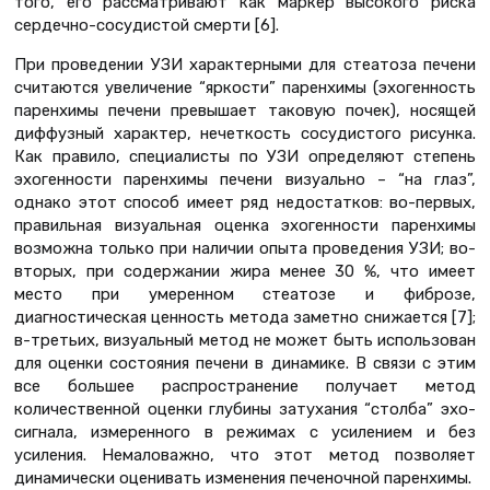
того, его рассматривают как маркер высокого риска
сердечно-сосудистой смерти [6].
При проведении УЗИ характерными для стеатоза печени
считаются увеличение “яркости” паренхимы (эхогенность
паренхимы печени превышает таковую почек), носящей
диффузный характер, нечеткость сосудистого рисунка.
Как правило, специалисты по УЗИ определяют степень
эхогенности паренхимы печени визуально – “на глаз”,
однако этот способ имеет ряд недостатков: во-первых,
правильная визуальная оценка эхогенности паренхимы
возможна только при наличии опыта проведения УЗИ; во-
вторых, при содержании жира менее 30 %, что имеет
место при умеренном стеатозе и фиброзе,
диагностическая ценность метода заметно снижается [7];
в-третьих, визуальный метод не может быть использован
для оценки состояния печени в динамике. В связи с этим
все большее распространение получает метод
количественной оценки глубины затухания “столба” эхо-
сигнала, измеренного в режимах с усилением и без
усиления. Немаловажно, что этот метод позволяет
динамически оценивать изменения печеночной паренхимы.