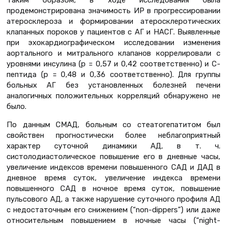
продемонстрирована значимость ИР в прогрессировании
атеросклероза и формировании атеросклеротических
клапанных пороков у пациентов с АГ и НАСГ. Выявленные
при эхокардиографическом исследовании изменения
аортального и митрального клапанов коррелировали с
уровнями инсулина (р = 0,57 и 0,42 соответственно) и С-
пептида (р = 0,48 и 0,36 соответственно). Для группы
больных АГ без установленных болезней печени
аналогичных положительных корреляций обнаружено не
было.
По данным СМАД, больным со стеатогепатитом был
свойствен прогностически более неблагоприятный
характер суточной динамики АД, в т. ч.
систолодиастолическое повышение его в дневные часы,
увеличение индексов времени повышенного САД и ДАД в
дневное время суток, увеличение индекса времени
повышенного САД в ночное время суток, повышение
пульсового АД, а также нарушение суточного профиля АД
с недостаточным его снижением (“non-dippers”) или даже
относительным повышением в ночные часы (“night-