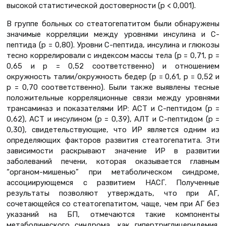
высокой статистической достоверности (р < 0,001).
В группе больных со стеатогепатитом были обнаружены
значимые корреляции между уровнями инсулина и С-
пептида (р = 0,80). Уровни С-пептида, инсулина и глюкозы
тесно коррелировали с индексом массы тела (р = 0,71, р =
0,65 и р = 0,52 соответственно) и отношением
окружность талии/окружность бедер (р = 0,61, р = 0,52 и
р = 0,70 соответственно). Были также выявлены тесные
положительные корреляционные связи между уровнями
трансаминаз и показателями ИР: АСТ и С-пептидом (р =
0,62), АСТ и инсулином (р = 0,39), АЛТ и С-пептидом (р =
0,30), свидетельствующие, что ИР является одним из
определяющих факторов развития стеатогепатита. Эти
зависимости раскрывают значение ИР в развитии
заболеваний печени, которая оказывается главным
“органом-мишенью” при метаболическом синдроме,
ассоциирующемся с развитием НАСГ. Полученные
результаты позволяют утверждать, что при АГ,
сочетающейся со стеатогепатитом, чаще, чем при АГ без
указаний на БП, отмечаются такие компоненты
метаболического синдрома, как гипертриглицеридемия,