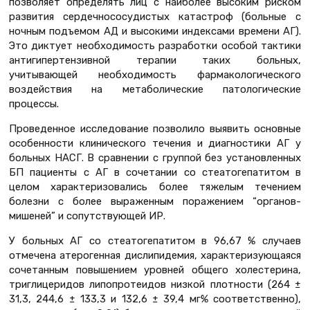
позволяет определять лиц с наиболее высоким риском
развития сердечнососудистых катастроф (больные с
ночным подъемом АД и высокими индексами времени АГ).
Это диктует необходимость разработки особой тактики
антигипертензивной терапии таких больных,
учитывающей необходимость фармакологического
воздействия на метаболические патологические
процессы.
Проведенное исследование позволило выявить основные
особенности клинического течения и диагностики АГ у
больных НАСГ. В сравнении с группой без установленных
БП пациенты с АГ в сочетании со стеатогепатитом в
целом характеризовались более тяжелым течением
болезни с более выраженным поражением “органов-
мишеней” и сопутствующей ИР.
У больных АГ со стеатогепатитом в 96,67 % случаев
отмечена атерогенная дислипидемия, характеризующаяся
сочетанным повышением уровней общего холестерина,
триглицеридов липопротеидов низкой плотности (264 ±
31,3, 244,6 ± 133,3 и 132,6 ± 39,4 мг% соответственно),