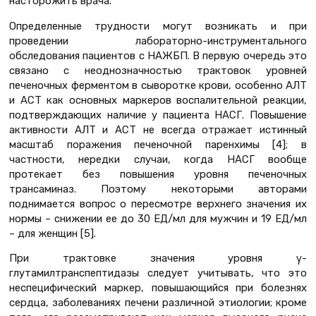
насторожить врача.
Определенные трудности могут возникать и при
проведении лабораторно-инструментального
обследования пациентов с НАЖБП. В первую очередь это
связано с неоднозначностью трактовок уровней
печеночных ферментом в сыворотке крови, особенно АЛТ
и АСТ как основных маркеров воспалительной реакции,
подтверждающих наличие у пациента НАСГ. Повышение
активности АЛТ и АСТ не всегда отражает истинный
масштаб поражения печеночной паренхимы [4]; в
частности, нередки случаи, когда НАСГ вообще
протекает без повышения уровня печеночных
трансаминаз. Поэтому некоторыми авторами
поднимается вопрос о пересмотре верхнего значения их
нормы – снижении ее до 30 ЕД/мл для мужчин и 19 ЕД/мл
– для женщин [5].
При трактовке значения уровня γ-
глутамилтранспептидазы следует учитывать, что это
неспецифический маркер, повышающийся при болезнях
сердца, заболеваниях печени различной этиологии; кроме