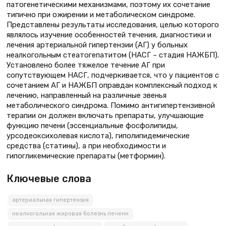
патогенетическими механизмами, поэтому их сочетание
типично при ожирении и метаболическом синдроме.
Представлены результаты исследования, целью которого
являлось изучение особенностей течения, диагностики и
лечения артериальной гипертензии (АГ) у больных
неалкогольным стеатогепатитом (НАСГ – стадия НАЖБП).
Установлено более тяжелое течение АГ при
сопутствующем НАСГ, подчеркивается, что у пациентов с
сочетанием АГ и НАЖБП оправдан комплексный подход к
лечению, направленный на различные звенья
метаболического синдрома. Помимо антигипертензивной
терапии он должен включать препараты, улучшающие
функцию печени (эссенциальные фосфолипиды,
урсодеоксихолевая кислота), гиполипидемические
средства (статины), а при необходимости и
гипогликемические препараты (метформин).
Ключевые слова
артериальная гипертензия
неалкогольная жировая болезнь печени