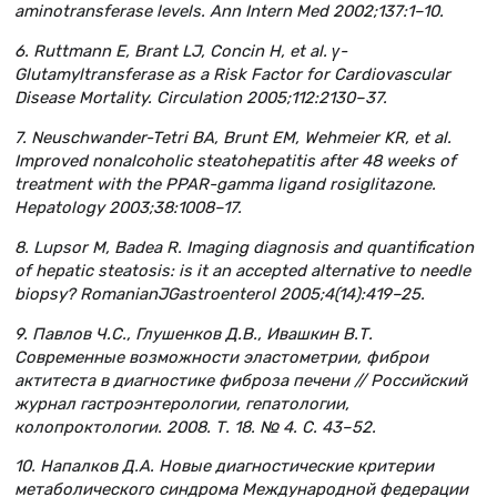
aminotransferase levels. Ann Intern Med 2002;137:1–10.
6. Ruttmann E, Brant LJ, Concin H, et al.
γ
-
Glutamyltransferase as a Risk Factor for Cardiovascular
Disease Mortality. Circulation 2005;112:2130–37.
7. Neuschwander-Tetri BA, Brunt EM, Wehmeier KR, et al.
Improved nonalcoholic steatohepatitis after 48 weeks of
treatment with the PPAR-gamma ligand rosiglitazone.
Hepatology 2003;38:1008–17.
8. Lupsor M, Badea R. Imaging diagnosis and quantification
of hepatic steatosis: is it an accepted alternative to needle
biopsy? Romanian
J
Gastroenterol 2005;4(14):419–25.
9. Павлов Ч.С., Глушенков Д.В., Ивашкин В.Т.
Современные возможности эластометрии, фиброи
актитеста в диагностике фиброза печени // Российский
журнал гастроэнтерологии, гепатологии,
колопроктологии. 2008. Т. 18. № 4. С. 43–52.
10. Напалков Д.А. Новые диагностические критерии
метаболического синдрома Международной федерации