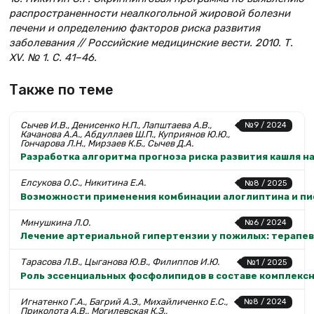
распространенности неалкогольной жировой болезни
печени и определению факторов риска развития
заболевания // Российские медицинские вести. 2010. Т.
XV. № 1. С. 41–46.
Также по теме
Сычев И.В., Денисенко Н.П., Лапштаева А.В.,
№9 / 2024
Качанова А.А., Абдуллаев Ш.П., Куприянов Ю.Ю.,
Гончарова Л.Н., Мирзаев К.Б., Сычев Д.А.
Разработка алгоритма прогноза риска развития кашля 
Елсукова О.С., Никитина Е.А.
№8 / 2025
Возможности применения комбинации алоглиптина и пио
Минушкина Л.О.
№6 / 2024
Лечение артериальной гипертензии у пожилых: терапе
Тарасова Л.В., Цыганова Ю.В., Филиппов И.Ю.
№1 / 2025
Роль эссенциальных фосфолипидов в составе комплексн
Игнатенко Г.А., Багрий А.Э., Михайличенко Е.С.,
№8 / 2024
Приколота А.В., Могилевская К.Э.,