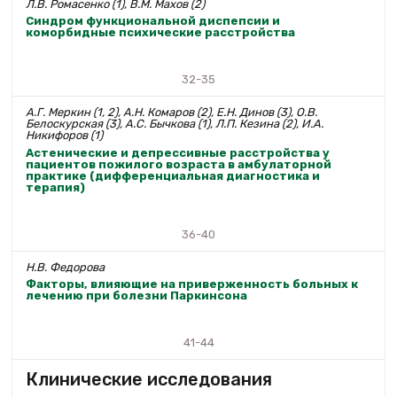
Л.В. Ромасенко (1), В.М. Махов (2)
Синдром функциональной диспепсии и
коморбидные психические расстройства
32-35
А.Г. Меркин (1, 2), А.Н. Комаров (2), Е.Н. Динов (3), О.В.
Белоскурская (3), А.С. Бычкова (1), Л.П. Кезина (2), И.А.
Никифоров (1)
Астенические и депрессивные расстройства у
пациентов пожилого возраста в амбулаторной
практике (дифференциальная диагностика и
терапия)
36-40
Н.В. Федорова
Факторы, влияющие на приверженность больных к
лечению при болезни Паркинсона
41-44
Клинические исследования