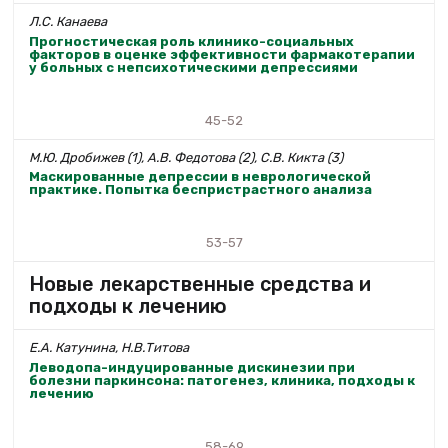
Л.С. Канаева
Прогностическая роль клинико-социальных
факторов в оценке эффективности фармакотерапии
у больных с непсихотическими депрессиями
45-52
М.Ю. Дробижев (1), А.В. Федотова (2), С.В. Кикта (3)
Маскированные депрессии в неврологической
практике. Попытка беспристрастного анализа
53-57
Новые лекарственные средства и
подходы к лечению
Е.А. Катунина, Н.В.Титова
Леводопа-индуцированные дискинезии при
болезни паркинсона: патогенез, клиника, подходы к
лечению
58-69