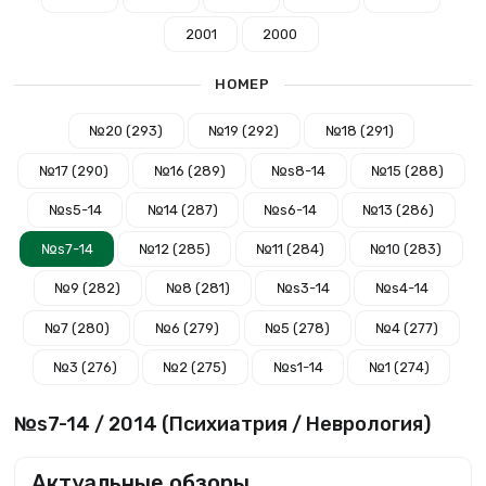
2001
2000
НОМЕР
№20 (293)
№19 (292)
№18 (291)
№17 (290)
№16 (289)
№s8-14
№15 (288)
№s5-14
№14 (287)
№s6-14
№13 (286)
№s7-14
№12 (285)
№11 (284)
№10 (283)
№9 (282)
№8 (281)
№s3-14
№s4-14
№7 (280)
№6 (279)
№5 (278)
№4 (277)
№3 (276)
№2 (275)
№s1-14
№1 (274)
№s7-14 / 2014 (Психиатрия / Неврология)
Актуальные обзоры