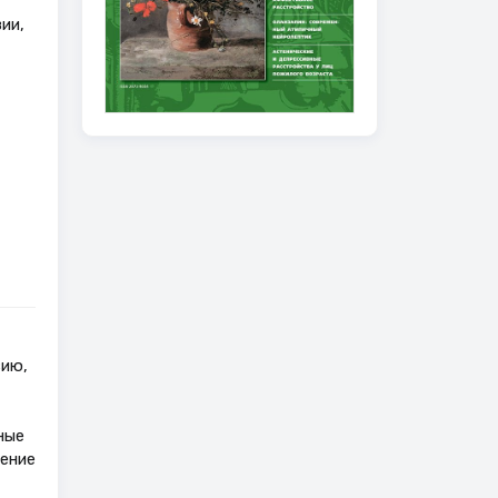
ии,
зию,
ные
чение