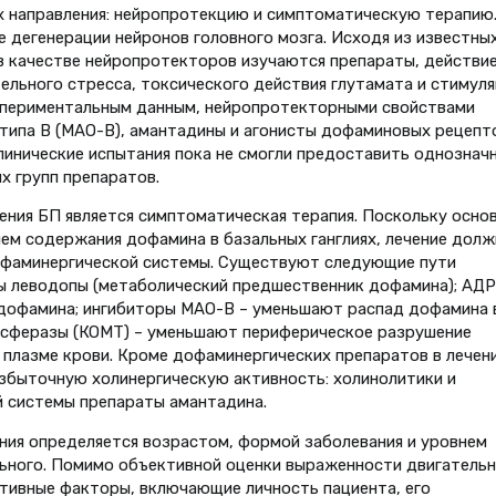
х направления: нейропротекцию и симптоматическую терапию
 дегенерации нейронов головного мозга. Исходя из известных
в качестве нейропротекторов изучаются препараты, действи
ельного стресса, токсического действия глутамата и стимул
спериментальным данным, нейропротекторными свойствами
ипа В (МАО-В), амантадины и агонисты дофаминовых рецепт
 клинические испытания пока не смогли предоставить однознач
х групп препаратов.
ния БП является симптоматическая терапия. Поскольку осно
ием содержания дофамина в базальных ганглиях, лечение долж
офаминергической системы. Существуют следующие пути
ы леводопы (метаболический предшественник дофамина); АДР
дофамина; ингибиторы МАО-В – уменьшают распад дофамина 
нсферазы (КОМТ) – уменьшают периферическое разрушение
 плазме крови. Кроме дофаминергических препаратов в лечен
збыточную холинергическую активность: холинолитики и
 системы препараты амантадина.
ния определяется возрастом, формой заболевания и уровнем
ьного. Помимо объективной оценки выраженности двигатель
тивные факторы, включающие личность пациента, его