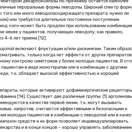
нгибитором декарбоксилазы по-прежнему остается наиболее
азличные пероральные формы леводопы. Широкий спектр форм
 того или иного леводопасодержащего препарата: нужно ли
ром) или требуется длительное постоянное поступление
ериод «on» может быть продлен при использовании комбинаци
 не менее у пациентов, получающих леводопу, как правило,
 4–6 лет приема [12].
одопой включают флуктуации и/или дискинезии. Таким образо
сматривать, только когда нет эффекта от других препаратов
ому контролю симптомов у более молодых пациентов. В отл
пациентам в виде монотерапии или в комбинации с другими
реди, т.к. обладает высокой эффективностью и хорошей
епараты, которые активируют дофаминергические рецепторы
мина [14]. Существует две различные группы: (1) эрголиновы
омендуются в качестве первой линии, т.к. могут вызывать
новые, напротив, считаются эффективными и безопасными и
ия молодых пациентов в комбинации с леводопой или в качес
диапазон средств и их форм позволяет индивидуализировать
екарства и в конце концов – хорошо управлять заболеванием