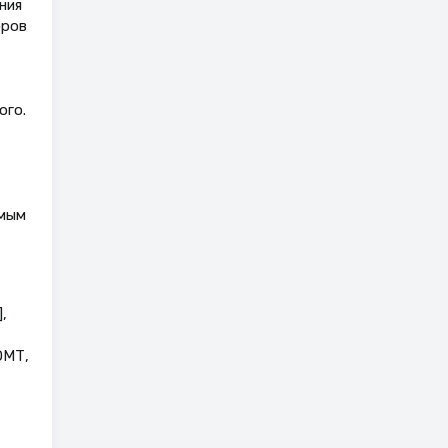
ния
оров
ого.
емым
,
ОМТ,