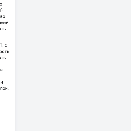
о
).
тво
чный
сть
, с
ость
сть
ми
ти
пой,