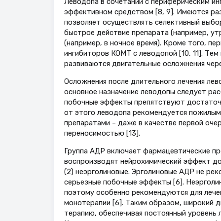
Леводопа в сочетании с периферическим и
эффективном средством [8, 9]. Имеются р
позволяет осуществлять селективный выбор
быстрое действие препарата (например, ут
(например, в ночное время). Кроме того, п
ингибиторов КОМТ с леводопой [10, 11]. Тем
развиваются двигательные осложнения через
Осложнения после длительного лечения лев
основное назначение леводопы следует рас
побочные эффекты препятствуют достаточн
от этого леводопа рекомендуется пожилым 
препаратами – даже в качестве первой оче
переносимостью [13].
Группа АДР включает фармацевтические пр
воспроизводят нейрохимический эффект дофа
(2) неэрголиновые. Эрголиновые АДР не рек
серьезные побочные эффекты [6]. Неэрголи
поэтому особенно рекомендуются для лечен
монотерапии [6]. Таким образом, широкий 
терапию, обеспечивая постоянный уровень л