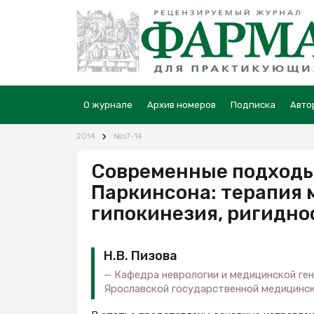
О журнале
Архив номеров
Подписка
Авто
2014
№s7-14
Современные подходы
Паркинсона: терапия 
гипокинезия, ригидно
Н.В. Пизова
Кафедра неврологии и медицинской ге
Ярославской государственной медицинск