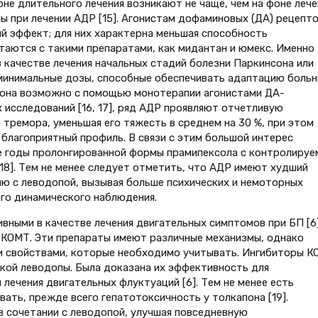
не длительного лечения возникают не чаще, чем на фоне лече
ы при лечении АДР [15]. Агонистам дофаминовых (ДА) рецепт
й эффект; для них характерна меньшая способность
таются с такими препаратами, как мидантан и юмекс. Именно
 качестве лечения начальных стадий болезни Паркинсона или
минимальные дозы, способные обеспечивать адаптацию больн
сона возможно с помощью монотерапии агонистами ДА-
исследований [16, 17], ряд АДР проявляют отчетливую
тремора, уменьшая его тяжесть в среднем на 30 %, при этом
 благоприятный профиль. В связи с этим большой интерес
ие годы пролонгированной формы прамипексола с контролиру
8]. Тем не менее следует отметить, что АДР имеют худший
ю с леводопой, вызывая больше психических и немоторных
го динамического наблюдения.
вными в качестве лечения двигательных симптомов при БП [6]
 КОМТ. Эти препараты имеют различные механизмы, однако
 свойствами, которые необходимо учитывать. Ингибиторы К
кой леводопы. Была доказана их эффективность для
 лечения двигательных флуктуаций [6]. Тем не менее есть
ать, прежде всего гепатотоксичность у толкапона [19].
в сочетании с леводопой, улучшая повседневную