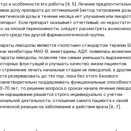
тус и особенности его работы [4, 5]. Лечение предпочтительн
чивая дозу препарата до оптимальной (метод титрования дозы
евтической дозы в течение месяца нет улучшения или лекарс
репарат. Если препарат оказывает отчетливый, но недостато
из-за плохой переносимости, следует рассмотреть возможно
кого средства другой фармакологической группы.
епараты леводопы являются «золотым» стандартом терапии БП
 как ингибиторы МАО-В, амантадины, АДР, появилась возможн
епараты леводопы, позволяя тем самым уменьшать выраженно
оторных флуктуаций и улучшать качество жизни пациентов.
стремление лечить начальные стадии не леводопой, а други
ти резервировать до тех пор, пока без этого базового
довлетворительно поддерживать функциональные способнос
0–70 лет, то решение вопроса о сроках начала лечения леводо
ем наращивании решается строго индивидуально с учетом
иональной деятельности, отношения самого пациента к своей
ической реакции на заболевание и действия врача [6, 7].