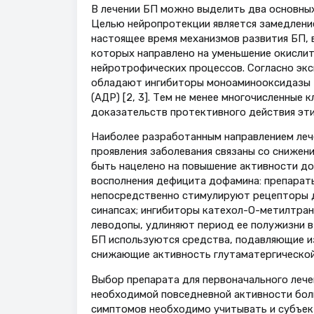
В лечении БП можно выделить два основны
Целью нейропротекции является замедление
настоящее время механизмов развития БП, 
которых направлено на уменьшение окислит
нейротрофических процессов. Согласно эк
обладают ингибиторы моноаминооксидазы т
(АДР) [2, 3]. Тем не менее многочисленные
доказательств протективного действия эти
Наиболее разработанным направлением лече
проявления заболевания связаны со снижен
быть нацелено на повышение активности д
восполнения дефицита дофамина: препарат
непосредственно стимулируют рецепторы 
синапсах; ингибиторы катехол-О-метилтра
леводопы, удлиняют период ее полужизни в
БП используются средства, подавляющие и
снижающие активность глутаматергической
Выбор препарата для первоначального лече
необходимой повседневной активности бол
симптомов необходимо учитывать и субъек