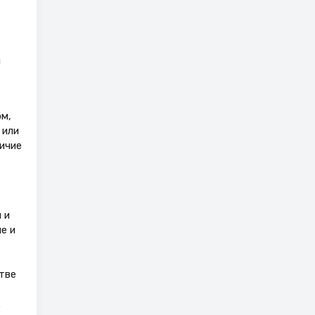
и
м,
 или
ичие
 и
е и
тве
.