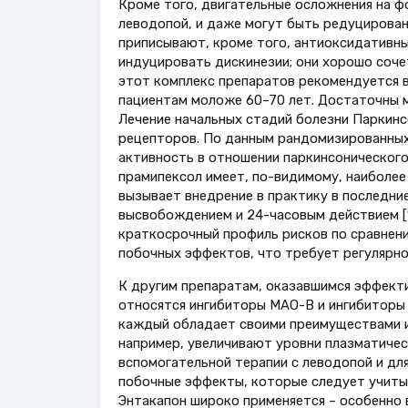
Кроме того, двигательные осложнения на фо
леводопой, и даже могут быть редуцирован
приписывают, кроме того, антиоксидативны
индуцировать дискинезии; они хорошо соче
этот комплекс препаратов рекомендуется в
пациентам моложе 60–70 лет. Достаточны 
Лечение начальных стадий болезни Паркин
рецепторов. По данным рандомизированных 
активность в отношении паркинсонического 
прамипексол имеет, по-видимому, наиболее
вызывает внедрение в практику в последн
высвобождением и 24-часовым действием [1
краткосрочный профиль рисков по сравнени
побочных эффектов, что требует регулярно
К другим препаратам, оказавшимся эффекти
относятся ингибиторы МАО-В и ингибиторы
каждый обладает своими преимуществами и
например, увеличивают уровни плазматичес
вспомогательной терапии с леводопой и для
побочные эффекты, которые следует учитыв
Энтакапон широко применяется – особенно 