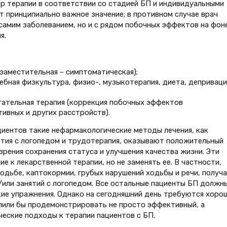
ор терапии в соответствии со стадией БП и индивидуальными
 принципиально важное значение; в противном случае врач
самим заболеванием, но и с рядом побочных эффектов на фон
я.
заместительная – симптоматическая);
ебная физкультура, физио-, музыкотерапия, диета, деприваци
гательная терапия (коррекция побочных эффектов
ивных и других расстройств).
циентов такие нефармакологические методы лечения, как
ятия с логопедом и трудотерапия, оказывают положительный
зрения сохранения статуса и улучшения качества жизни. Эти
 к лекарственной терапии, но не заменять ее. В частности,
одьбе, каптокормии, грубых нарушений ходьбы и речи, получ
и/или занятий с логопедом. Все остальные пациенты БП должн
ие упражнения. Однако на сегодняшний день требуются хоро
лили бы продемонстрировать не просто эффективный, а
еские подходы к терапии пациентов с БП.