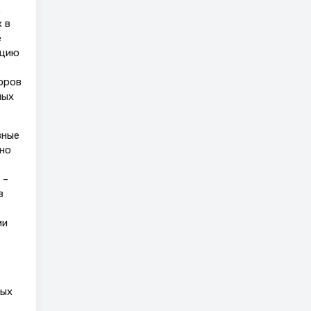
.
 в
е
яцию
оров
ных
вные
но
 –
в
ии
ных