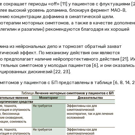
 сокращает периоды «off» [11] у пациентов с флуктуациями [2
ее высокий уровень допамина, блокируя фермент МАО-В,
ению концентрации дофамина в синаптической щели.
отерапии моторных симптомов, а также в качестве дополнен
селегилин и разагилин) рекомендуются благодаря их хорошей
на из нейрональных депо и тормозят обратный захват
тический эффект. По механизму действия они являются
 предполагает наличие нейропротективного действия [21]. И
тельных симптомов у молодых пациентов [6], и они оказались
ированных дискинезий [22, 23].
томов у пациентов с БП представлены в таблице [6, 8, 14, 2