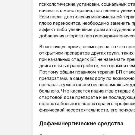
психологические установки, социальный ста
начинать с монотерапии, постепенно увели
Если после достижения максимальной терап
плохо переносится, необходимо заменить п
эффект либо увеличение дозы затруднено 
добавления второго противопаркинсоничес
В настоящее время, несмотря на то что пр
открытием препаратов других групп, таких
при начальных стадиях БП не назначать пр
двигательных расстройств, моторных и нем
Поэтому общим правилом терапии БП стало 
препаратами, а саму леводопу по возможнос
препарата уже становится невозможным у
больного. Что касается пациентов старше 6
стартовой дозе препарата и ее последующ
возраста больного, характера его професс
физической несостоятельности, его психолог
Дофаминергические средства