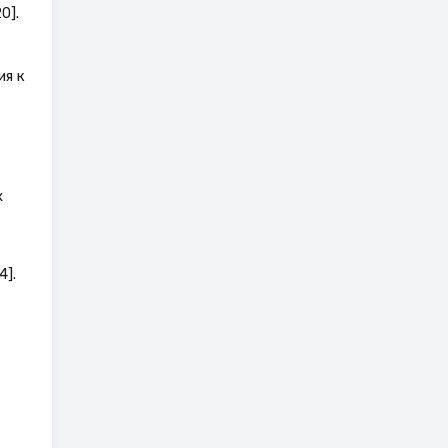
0].
ия к
х
4].