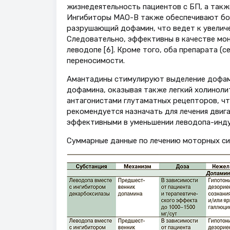
жизнедеятельность пациентов с БП, а также
Ингибиторы МАО-В также обеспечивают бол
разрушающий дофамин, что ведет к увелич
Следовательно, эффективны в качестве мон
леводопе [6]. Кроме того, оба препарата (
переносимости.
Амантадины стимулируют выделение дофами
дофамина, оказывая также легкий холиноли
антагонистами глутаматных рецепторов, что
рекомендуется назначать для лечения двига
эффективными в уменьшении леводопа-индуц
Суммарные данные по лечению моторных симп