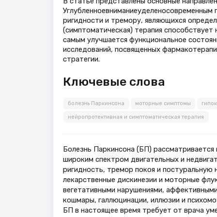
В статье представлены основные направлен
Углубленноевниманиеуделеносовременным п
ригидности и тремору, являющихся опреде
(симптоматическая) терапия способствует 
самым улучшается функциональное состоян
исследований, посвященных фармакотерапи
стратегии.
Ключевые слова
болезнь Паркинсона
моторные симптомы
гипок
нейропротективная и симптоматическая терапия
Болезнь Паркинсона (БП) рассматривается 
широким спектром двигательных и недвига
ригидность, тремор покоя и постуральную 
лекарственные дискинезии и моторные флу
вегетативными нарушениями, аффективными 
кошмары, галлюцинации, иллюзии и психомот
БП в настоящее время требует от врача ум