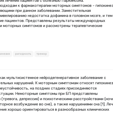
ия лечения пациентов с болезнью Паркинсона.
одходам к фармакотерапии моторных симптомов – гипокинез
ляющими при данном заболевании. Заместительная
нивелированию недостатка дофамина в головном мозге, и тем
ие пациентов. Представлены результаты международных
и моторных симптомов и рассмотрены терапевтические
инезия
ригидность
тремор
как мультисистемное нейродегенеративное заболевание с
тельных нарушений. К моторным симптомам относят гипокине
неустойчивость, на поздних стадиях присоединяются
ктуации. Немоторные симптомы при БП представлены
(тревога, депрессия) и психотическими расстройствами (ноч
орное возбуждение во сне), а также нарушениями сна [1]. Ле
ения хорошо ориентироваться в разнообразных клинических