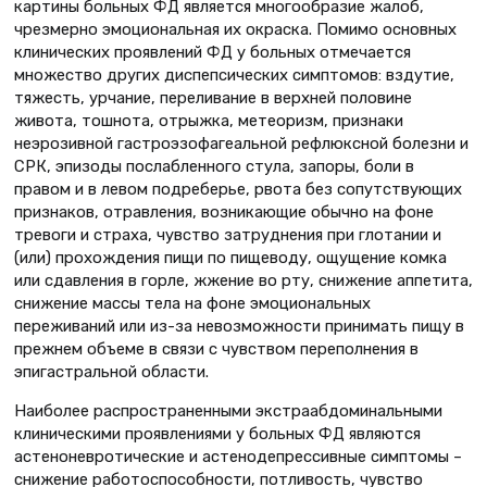
картины больных ФД является многообразие жалоб,
чрезмерно эмоциональная их окраска. Помимо основных
клинических проявлений ФД у больных отмечается
множество других диспепсических симптомов: вздутие,
тяжесть, урчание, переливание в верхней половине
живота, тошнота, отрыжка, метеоризм, признаки
неэрозивной гастроэзофагеальной рефлюксной болезни и
СРК, эпизоды послабленного стула, запоры, боли в
правом и в левом подреберье, рвота без сопутствующих
признаков, отравления, возникающие обычно на фоне
тревоги и страха, чувство затруднения при глотании и
(или) прохождения пищи по пищеводу, ощущение комка
или сдавления в горле, жжение во рту, снижение аппетита,
снижение массы тела на фоне эмоциональных
переживаний или из-за невозможности принимать пищу в
прежнем объеме в связи с чувством переполнения в
эпигастральной области.
Наиболее распространенными экстраабдоминальными
клиническими проявлениями у больных ФД являются
астеноневротические и астенодепрессивные симптомы –
снижение работоспособности, потливость, чувство