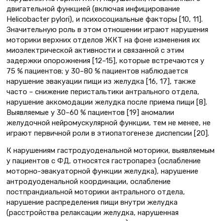
двигательной функцией (включая инфицирование
Helicobacter pylori), и психосоциальные факторы [10, 11].
Значительную роль в этом отношении играют нарушения
моторики верхних отделов ЖКТ на фоне изменения их
миоэлектрической активности и связанной с этим
задержки опорожнения [12–15], которые встречаются у
75 % пациентов; у 30–80 % пациентов наблюдается
нарушение эвакуации пищи из желудка [16, 17], также
часто – снижение перистальтики антрального отдела,
нарушение аккомодации желудка после приема пищи [8].
Выявляемые у 30–60 % пациентов [19] аномалии
желудочной нейромускулярной функции, тем не менее, не
играют первичной роли в этиопатогенезе диспепсии [20].
К нарушениям гастродуоденальной моторики, выявляемым
у пациентов с ФД, относятся гастропарез (ослабление
моторно-эвакуаторной функции желудка), нарушение
антродуоденальной координации, ослабление
постпрандиальной моторики антрального отдела,
нарушение распределения пищи внутри желудка
(расстройства релаксации желудка, нару­шенная