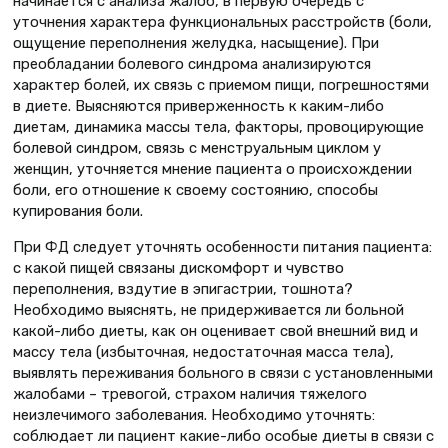
начинается с анализа жалоб, в первую очередь с
уточнения характера функциональных расстройств (боли,
ощущение переполнения желудка, насыщение). При
преобладании болевого синдрома анализируются
характер болей, их связь с приемом пищи, погрешностями
в диете. Выясняются приверженность к каким-либо
диетам, динамика массы тела, факторы, провоцирующие
болевой синдром, связь с менструальным циклом у
женщин, уточняется мнение пациента о происхождении
боли, его отношение к своему состоянию, способы
купирования боли.
При ФД следует уточнять особенности питания пациента:
с какой пищей связаны дискомфорт и чувство
переполнения, вздутие в эпигастрии, тошнота?
Необходимо выяснять, не придерживается ли больной
какой-либо диеты, как он оценивает свой внешний вид и
массу тела (избыточная, недостаточная масса тела),
выявлять переживания больного в связи с установленными
жалобами – тревогой, страхом наличия тяжелого
неизлечимого заболевания. Необходимо уточнять:
соблюдает ли пациент какие-либо особые диеты в связи с