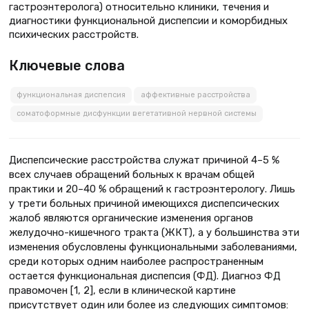
гастроэнтеролога) относительно клиники, течения и
диагностики функциональной диспепсии и коморбидных
психических расстройств.
Ключевые слова
функциональная диспепсия
аффективные расстройства
соматоформные дисфункции вегетативной нервной системы
Диспепсические расстройства служат причиной 4–5 %
всех случаев обращений боль­ных к врачам общей
практики и 20–40 % обращений к гастроэнтерологу. Лишь
у трети больных причиной имеющихся диспепсических
жалоб являются органические изменения органов
желудочно-кишечного тракта (ЖКТ), а у большинства эти
изменения обусловлены функ­циональными заболеваниями,
среди которых одним наиболее распространенным
остается функциональная диспепсия (ФД). Диагноз ФД
правомочен [1, 2], если в клинической картине
присутствует один или более из следующих симптомов: