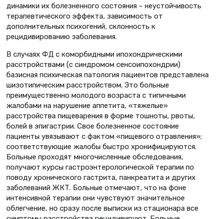
динамики их болезненного состояния – неустойчивость
терапевтического эффекта, зависимость от
дополнительных психогений, склонность к
рецидивированию заболевания.
В случаях ФД с коморбидными ипохондрическими
расстройствами (с синдромом сен­соипохондрии)
базисная психическая патология пациентов представлена
шизотипическим расстройством. Это больные
преимущественно молодого возраста с типичными
жалобами на нарушение аппетита, «тяжелые»
расстройства пищеварения в форме тошноты, рвоты,
болей в эпигастрии. Свое болезненное состояние
пациенты увязывают с фактом «пищевого отравления»;
соответствующие жалобы быстро хронифицируются.
Больные проходят многочисленные обследования,
получают курсы гастроэнтерологической терапии по
поводу хронического гастрита, панкреатита и других
заболеваний ЖКТ. Больные отмечают, что на фоне
интенсивной терапии они чувствуют значительное
облегчение, но сразу после выписки из стационара все
симптомы расстройства рецидивируют. Больные