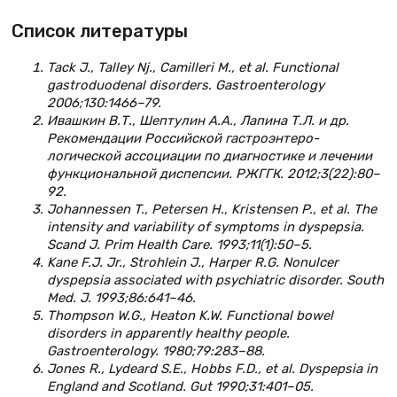
Список литературы
Tack J., Talley Nj., Camilleri M., et al. Functional
gastroduodenal disorders. Gastroenterology
2006;130:1466–79.
Ивашкин В.Т., Шептулин А.А., Лапина Т.Л. и др.
Рекомендации Российской гастроэнтеро­
логической ассоциации по диагностике и лечении
функциональной диспепсии. РЖГГК. 2012;3(22):80–
92.
Johannessen T., Petersen H., Kristensen P., et al. The
intensity and variability of symptoms in dyspepsia.
Scand J. Prim Health Care. 1993;11(1):50–5.
Kane F.J. Jr., Strohlein J., Harper R.G. Nonulcer
dyspepsia associated with psychiatric disorder. South
Med. J. 1993;86:641–46.
Thompson W.G., Heaton K.W. Functional bowel
disorders in apparently healthy people.
Gastroenterology. 1980;79:283–88.
Jones R., Lydeard S.E., Hobbs F.D., et al. Dyspepsia in
England and Scotland. Gut 1990;31:401–05.