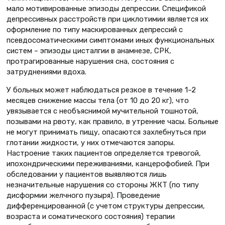
мало мотивированные эпизоды депрессии. Спецификой
депрессивных расстройств при циклотимии является их
оформление по типу маскированных депрессий с
псевдосоматическими симптомами иных функциональных
систем – эпизоды цисталгии в анамнезе, СРК,
протрагированные нарушения сна, состояния с
затруднениями вдоха.
У больных может наблюдаться резкое в течение 1–2
месяцев снижение массы тела (от 10 до 20 кг), что
увязывается с необъяснимой мучительной тошнотой,
позывами на рвоту, как правило, в утренние часы. Больные
не могут принимать пищу, опасаются захлебнуться при
глотании жидкости, у них отмечаются запоры.
Настроение таких пациентов определяется тревогой,
ипохондрическими переживаниями, канцерофобией. При
обследовании у пациентов выявляются лишь
незначительные нарушения со стороны ЖКТ (по типу
дисформии желчного пузыря). Проведение
дифференцированной (с учетом структуры депрессии,
возраста и соматического состояния) терапии