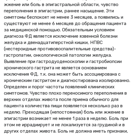
жжение или боль в эпигастральной области, чувство
переполнения в эпигастрии, раннее насыщение. Эти
симптомы беспокоят не менее 3 месяцев, а появились и
существуют не менее 6 месяцев до обращения пациента
за медицинской помощью. Обязательным условием
диагноза ФД является исклю­чение язвенной болезни
желудка и двенадцатиперстной кишки, НПВС
(нестероидные противовоспалительные средства)-
гастропатии, онкологической патологии желудка.
Выявление при гастродуоденоскопии и гастробиопсии
хронического гастрита не является основанием
исключения ФД, т.к. она может быть ассоциирована с
хроническим гастритом и диагностирована изолированно.
Определен и порог частоты появлений клинических
симптомов. Чувство плохо переносимого переполнения в
верхних отделах живота после приема обычного для
пациента количества пищи появляется несколько раз в
неделю. Преходящая (непостоянная) боль или жжение в
эпигастрии возникает не менее 1 раза в неделю. Боль при
этом не иррадиирует и не локализуется за грудиной и в
других отделах живота. Боль не должна иметь признаки,