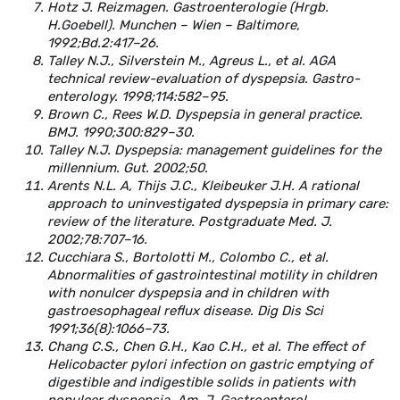
Hotz J. Reizmagen. Gastroenterologie (Hrgb.
H.Goebell). Munchen – Wien – Baltimore,
1992;Bd.2:417–26.
Talley N.J., Silverstein M., Agreus L., et al. AGA
technical review-evaluation of dyspepsia. Gastro­
enterology. 1998;114:582–95.
Brown C., Rees W.D. Dyspepsia in general practice.
BMJ. 1990;300:829–30.
Talley N.J. Dyspepsia: management guidelines for the
millennium. Gut. 2002;50.
Arents N.L. A, Thijs J.C., Kleibeuker J.H. A rational
approach to uninvestigated dyspepsia in pri­mary care:
review of the literature. Postgraduate Med. J.
2002;78:707–16.
Cucchiara S., Bortolotti M., Colombo C., et al.
Abnormalities of gastrointestinal motility in children
with nonulcer dyspepsia and in children with
gastroesophageal reflux disease. Dig Dis Sci
1991;36(8):1066–73.
Chang C.S., Chen G.H., Kao C.H., et al. The effect of
Helicobacter pylori infection on gastric emptying of
digestible and indigestible solids in patients with