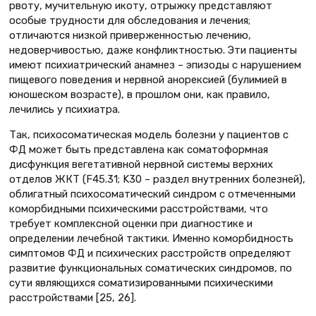
рвоту, мучительную икоту, отрыжку представляют
особые трудности для обследования и лечения;
отличаются низкой приверженностью лечению,
недоверчивостью, даже конфликтностью. Эти пациенты
имеют психиатрический анамнез – эпизоды с нарушением
пищевого поведения и нервной анорексией (булимией в
юношеском возрасте), в прошлом они, как правило,
лечились у психиатра.
Так, психосоматическая модель болезни у пациентов с
ФД может быть представлена как соматоформная
дисфункция вегетативной нервной системы верхних
отделов ЖКТ (F45.31; K30 – раздел внутренних болезней),
облигатный психосоматический синдром с отмеченными
коморбидными психическими расстройствами, что
требует комплексной оценки при диагностике и
определении лечебной тактики. Именно коморбидность
симптомов ФД и психических расстройств определяют
развитие функциональных соматических синдромов, по
сути являющихся соматизированными психическими
расстройствами [25, 26].