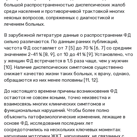
большой распространенностью диспепсических жалоб
среди населения и противоречивой трактовкой многих
неясных вопросов, сопряженных с диагностикой и
лечением больных.
В зарубежной литературе данные о распространении ФД
сильно различаются. По данным ранних публикаций,
частота ФД составляет от 7 [5] до 70 % [6, 7] со средним
значением 2–41 % [8, 9], от 10 до 41 % [9]. Установлено, что
у женщин ФД встречается в 1,5 раза чаще, чем у мужчин
[10]. Наличие диспепсических симптомов существенно
снижает каче­ство жизни таких больных, к врачу, однако,
обращаются из них менее половины [11, 12].
До настоящего времени причины возникновения ФД
остаются не совсем ясными, точно неизвестна и
взаимосвязь многих клинических симптомов и
функциональных нарушений. Чтобы более полно
объяснить патофизиологические изменения, лежащие в
основе ФД, исследования последних лет
сосредоточились на нескольких ключевых моментах:
нарушении моторики ЖКТ, нарушениях, не связанных с