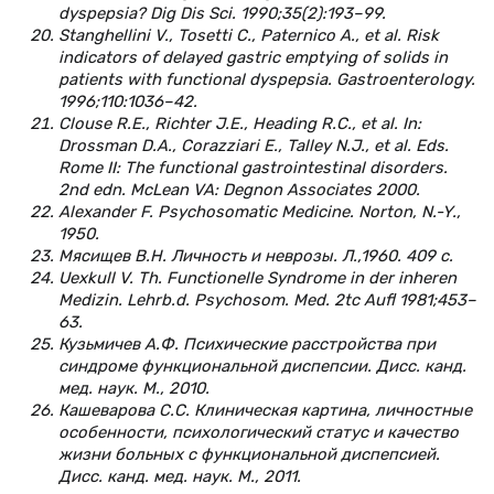
dyspepsia? Dig Dis Sci. 1990;35(2):193–99.
Stanghellini V., Tosetti C., Paternico A., et al. Risk
indicators of delayed gastric emptying of solids in
patients with functional dyspepsia. Gastroenterology.
1996;110:1036–42.
Clouse R.E., Richter J.E., Heading R.C., et al. In:
Drossman D.A., Corazziari E., Talley N.J., et al. Eds.
Rome II: The functional gastrointestinal disorders.
2nd edn. McLean VA: Degnon Associates 2000.
Alexander F. Psychosomatic Medicine. Norton, N.-Y.,
1950.
Мясищев В.Н. Личность и неврозы. Л.,1960. 409 с.
Uexkull V. Th. Functionelle Syndrome in der inheren
Medizin. Lehrb.d. Psychosom. Med. 2tc Aufl 1981;453–
63.
Кузьмичев А.Ф. Психические расстройства при
синдроме функциональной диспепсии. Дисс. канд.
мед. наук. М., 2010.
Кашеварова С.С. Клиническая картина, личностные
особенности, психологический статус и качество
жизни больных с функциональной диспепсией.
Дисс. канд. мед. наук. М., 2011.