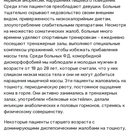
нервной анорексии, нарушениях пищевого поведения.
Среди этих пациентов преобладают девушки. Больные
тщательно скрывают недовольство своим внешним
видом, приверженность низкокалорийным диетам,
злоупотребление слабительными препаратами. Несмотря
на множество соматических жалоб, больные много
времени уделяют спортивным тренировкам – ежедневно
посещают тренажер­ные залы, выполняют специальные
комплексы упражнений, чтобы избежать прибавления
массы тела. Среди больных ФД, коморбидной
дисморфофобией мы наблюдали и молодых мужчин в
возрасте от 18 до 28 лет, которые считали, что у них
слишком низкая масса тела и они не могут добиться
наращения мышечной массы. Эти пациенты жаловались на
тошноту, периодическую рвоту, постоянное ощущение
кома в горле. Они активно занимались в тренажерных
залах, употребляли «белковые коктейли», делали
инъекции анаболических и половых гормонов, стремясь к
физическому совершенству.
Некоторые пациенты старшего возраста с
доминирующими диспепсическими жалобами на тошноту,