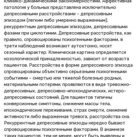
клинико-динамическими закономерностями. Аффективная
патоло­гия у больных представлена исключительно
депрессивными расстройствами – депрессивным
эпизодом (легким либо умеренно выраженным);
рекуррентным депрессивным эпизодом, депрессивными
фазами при циклотимии. Депрессивные расстройства, как
правило, спро­воцированы психогенными факторами, в
трети наблюдений возникают аутохтонно, носят
сезонный характер. Клиническая картина определяется
нозологической принадлежностью, зависит от возраста
пациентов. Расстройства в форме депрессивного эпизода
спровоцированы объективно серьезными психогенными
событиями – смертью или тяжелой болезнью родных,
материальными потерями; проявляются в виде тревожно-
депрессивных, депрессивно-ипохондрических, истеро-
депрессивных состояний. Для пациентов типичны
конверсионные симптомы, снижение массы тела,
ипохондрические переживания, страх смерти, снижение
активности либо выраженная тревога, расстройства сна.
Рекуррентные депрессивные эпизоды нередко бывают
спровоцированы психогенными факторами. В анамнезе
таких пациентов, тем не менее, могут быть выявлены и