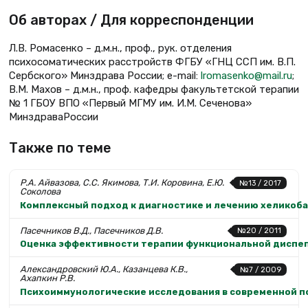
Об авторах / Для корреспонденции
Л.В. Ромасенко – д.м.н., проф., рук. отделения
психосоматических расстройств ФГБУ «ГНЦ ССП им. В.П.
Сербского» Минздрава России; e-mail:
lromasenko@mail.ru
;
В.М. Махов – д.м.н., проф. кафедры факультетской терапии
№ 1 ГБОУ ВПО «Первый МГМУ им. И.М. Сеченова»
МинздраваРоссии
Также по теме
Р.А. Айвазова, С.С. Якимова, Т.И. Коровина, Е.Ю.
№13 / 2017
Соколова
Комплексный подход к диагностике и лечению хеликоб
Пасечников В.Д., Пасечников Д.В.
№20 / 2011
Оценка эффективности терапии функциональной диспеп
Александровский Ю.А., Казанцева К.В.,
№7 / 2009
Ахапкин Р.В.
Психоиммунологические исследования в современной пс