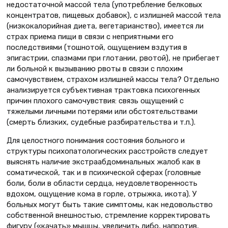
недостаточной массой тела (употребление белковых
концентратов, пищевых добавок), с излишней массой тела
(низкокалорийная диета, вегетарианство), имеется ли
страх приема пищи в связи с неприятными его
последствиями (тошнотой, ощущением вздутия в
эпигастрии, спазмами при глотании, рвотой), не прибегает
ли больной к вызыванию рвоты в связи с плохим
самочувствием, страхом излишней массы тела? Отдельно
анализируется субъективная трактовка психогенных
причин плохого самочувствия: связь ощущений с
тяжелыми личными потерями или обстоятельствами
(смерть близких, судебные разбирательства и т.п.).
Для целостного понимания состояния больного и
структуры психопатологических расстройств следует
выяснять наличие экстраабдоминальных жалоб как в
соматической, так и в психической сферах (головные
боли, боли в области сердца, неудовлетворенность
вдохом, ощущение кома в горле, отрыжка, икота). У
больных могут быть такие симптомы, как недовольство
собственной внешностью, стремление корректировать
фигуру («качать» мышцы, увеличить либо, напротив,