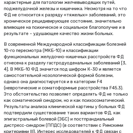
характерные для патологии желчевыводящих путей,
поджелудочной железы и кишечника. Несмотря на то что
ФД не относится к разряду «тяжелых» заболеваний, это
хроническое рецидивирующее состояние, значительно
влияющее на психическое и социальное благополучие и в
результате – удушающее качество жизни больных.
В современной Международной классификации болезней
10-го пересмотра (МКБ-10) и классификации
функциональных желудочно-кишечных расстройств ФД
отнесена к разделу гастродуоденальных заболеваний [3,
4]. В МКБ-10 ФД значится под шифром К-30 и является
самостоятельной нозологической формой болезни,
однако она диагностируется и в категории F4
(невротические и соматоформные расстройства F45.3).
Это обстоятельство позволяет определять ФД не только
как соматический синдром, но и как психосоматический.
Результаты анализа клинической картины у больных ФД
подтвердили существование таких вариантов ФД, как
эпигастральный болевой (ЭБС) и постпрандиальный
дистресс-синдром (ППДС) (в соответствии с Римскими
критериями III). Интерес исследователей к ФД связан с