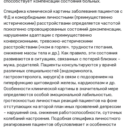
способствует компенсации состояния больных.
Специфика клинической картины заболевания пациентов с
ФД и коморбидными личностными (преимущественно
истерическими) расстройствами определяется частотой
психогенно спровоцированных состояний декомпенсации,
нарушением адаптации с пре­имущественно
конверсионными, тревожно-истерическими
расстройствами («ком в горле», трудности глотания,
снижение массы тела и др.). Как правило, эти состояния
развиваются в ситуациях, связанных с потерей близких –
мужа, родителей. Пациенты консультируются у врачей
различных специальностей (эндокринолога,
гастроэнтеролога, хирурга) в связи с подозрением на
гиперфункцию щитовидной железы, кардиоспазм и др.
Особенности клинической картины в значительной мере
определяются особой эмоциональной лабильностью,
гротескностью личностных реакций пациентов на фоне
отступающих на второй план иных проявлений депрессии
– нарушений сна, снижения работоспособности, суточных
колебаний на­строения. Подобная специфика личностного
реагирования пациентов обусловливает и осо­бенности