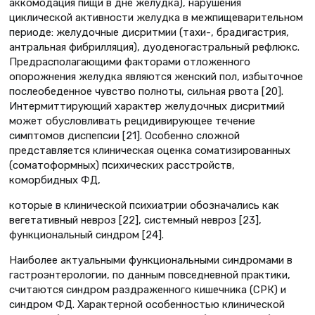
аккомодация пищи в дне желудка), нарушения
циклической активности желудка в межпищеварительном
периоде: желудочные дисритмии (тахи-, брадигастрия,
антральная фибрилляция), дуоденогастральный рефлюкс.
Предрасполагающими факторами отложенного
опорожнения желудка являются женский пол, избыточное
послеобеденное чувство полноты, сильная рвота [20].
Интермиттирующий характер желудочных дисритмий
может обусловливать рецидивирующее течение
симптомов диспепсии [21]. Особенно сложной
представляется клиническая оценка соматизированных
(соматоформных) психических рас­стройств,
коморбидных ФД,
которые в клинической психиатрии обозначались как
вегетативный невроз [22], системный невроз [23],
функциональный синдром [24].
Наиболее актуальными функциональными синдромами в
гастроэнтерологии, по данным повседневной практики,
считаются синдром раздраженного кишечника (СРК) и
синдром ФД. Характерной особенностью клинической