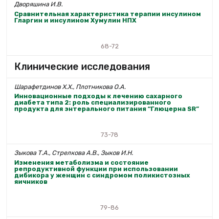
Дворяшина И.В.
Сравнительная характеристика терапии инсулином
Гларгин и инсулином Хумулин НПХ
68-72
Клинические исследования
Шарафетдинов Х.Х., Плотникова О.А.
Инновационные подходы к лечению сахарного
диабета типа 2: роль специализированного
продукта для энтерального питания “Глюцерна SR”
73-78
Зыкова Т.А., Стрелкова А.В., Зыков И.Н.
Изменения метаболизма и состояние
репродуктивной функции при использовании
дибикора у женщин с синдромом поликистозных
яичников
79-86