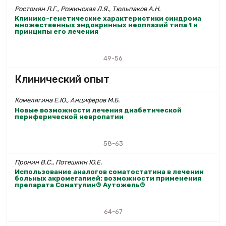
Ростомян Л.Г., Рожинская Л.Я., Тюльпаков А.Н.
Клинико-генетические характеристики синдрома
множественных эндокринных неоплазий типа 1 и
принципы его лечения
49-56
Клинический опыт
Комелягина Е.Ю., Анциферов М.Б.
Новые возможности лечения диабетической
периферической невропатии
58-63
Пронин В.С., Потешкин Ю.Е.
Использование аналогов соматостатина в лечении
больных акромегалией: возможности применения
препарата Соматулин® Аутожель®
64-67