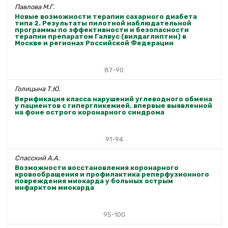
Павлова М.Г.
Новые возможности терапии сахарного диабета
типа 2. Результаты пилотной наблюдательной
программы по эффективности и безопасности
терапии препаратом Галвус (вилдаглиптин) в
Москве и регионах Российской Федерации
87-90
Голицына Т.Ю.
Верификация класса нарушений углеводного обмена
у пациентов с гипергликемией, впервые выявленной
на фоне острого коронарного синдрома
91-94
Спасский А.А.
Возможности восстановления коронарного
кровообращения и профилактика реперфузионного
повреждения миокарда у больных острым
инфарктом миокарда
95-100