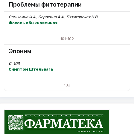
Проблемы фитотерапии
Самылина И.А., Сорокина А.А., Пятигорская Н.В.
Фасоль обыкновенная
101-102
Эпоним
С. 103
Симптом Штельвага
103