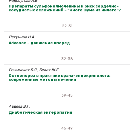
Недосугова Л.В.
Препараты сульфонилмочевины и риск сердечно-
сосудистых осложнений – “много шума из ничего”?
22-31
Петунина Н.А.
Advance – движение вперед
32-38
Рожинская Л.Я., Белая Ж.Е.
Остеопороз в практике врача-эндокринолога:
современные методы лечения
39-45
Авдеев В.Г.
Диабетическая энтеропатия
46-49