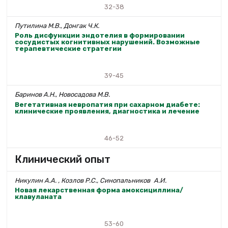
32-38
Путилина М.В., Донгак Ч.К.
Роль дисфункции эндотелия в формировании
сосудистых когнитивных нарушений. Возможные
терапевтические стратегии
39-45
Баринов А.Н., Новосадова М.В.
Вегетативная невропатия при сахарном диабете:
клинические проявления, диагностика и лечение
46-52
Клинический опыт
Никулин А.А. , Козлов Р.С., Синопальников А.И.
Новая лекарственная форма амоксициллина/
клавуланата
53-60