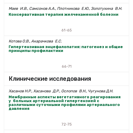
Маев И.В., Самсонов А.А., Плотникова Е.Ю., Золотухина В.Н.
Консервативная терапия желчекаменной болезни
61-65
Котова О.В., Акарачкова Е.С.
Гипертензивная энцефалопатия: патогенез и общие
принципы профилактики
66-71
Клинические исследования
Хасанов Н.Р., Хасанова Д.Р., Ослопов В.Н., Чугунова Д.Н.
Мембранные аспекты вегетативного реагирования
у больных артериальной гипертензией с
различными суточными профилями артериального
давления
72-75