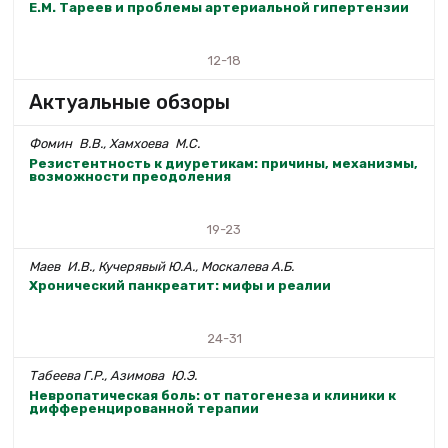
Е.М. Тареев и проблемы артериальной гипертензии
12-18
Актуальные обзоры
Фомин В.В., Хамхоева М.С.
Резистентность к диуретикам: причины, механизмы,
возможности преодоления
19-23
Маев И.В., Кучерявый Ю.А., Москалева А.Б.
Хронический панкреатит: мифы и реалии
24-31
Табеева Г.Р., Азимова Ю.Э.
Невропатическая боль: от патогенеза и клиники к
дифференцированной терапии