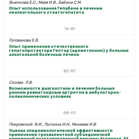
Вьючнова Е.С., Маев И.В., Бабина С.М.
Опыт использования Гепабене в лечении
неалкогольного стеатогепатита
76-81
Голованова Е.В.
Опыт применения отечественного
гепатопротектора Гептор (адеметионин) у больных
алкогольной болезнью печени
82-87
Сизова Л.В.
Возможности диагностики и лечения больных
ранним ревматоидным артритом в амбулаторно-
поликлинических условиях
88-93
Покровский В.И., Лыткина И.Н., Михеева И.В.
Оценка эпидемиологической эффективности
применения трехвалентной субъединичной
очищенной инактивированной вакцины Агриппал S1