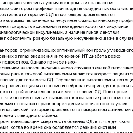
 инсулины являлись лучшим выбором, а их назначение –
евым фактором профилактики поздних сосудистых осложнени
ективности терапии СД1 в настоящее время является
о вводимых человеческих инсулинов физиологическому проф
енная скорость всасывания и выведения коротких инсулинов
изиологической инсулинемии, а наличие пиков действия
ет обеспечить ровную базальную инсулинемию даже в случае
факторов, ограничивающих оптимальный контроль углеводног
 ранних этапах внедрения интенсивной ИТ диабета резко
у подростков. Однако по мере нако-
зованием аналогов инсулина число случаев тяжелой гипоглике
рами риска тяжелой гипогликемии являются возраст пациенто
личение длительности СД. Перенесенные гипогликемии, истощ
и и развивающаяся автономная нейропатия приводят к развит
, кото-рый значительно утяжеляет течение СД. Повторные
в т. ч. и бессимптомные, вызывают когнитивные расстройства,
икемию, повышают риск повреждений и несчастных случаев,
гипогликемий, который проявляется в намеренном занижении 
ателей углеводного обмена.
ром, повышающим смертность больных СД, в т. ч. в детском
емия, когда во время сна ослабляется реакция системы