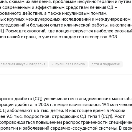
на, схемам их введения, проблемам инсулинотерапии и путям 
е современным и эффективным средствам лечения СД –
рованного действия, а также инсулиновым помпам.
нных крупных международных исследований и международном
сследований и большом опыте клинической работы, накопленн
Ц Росмедтехнологий, где концентрируется наиболее сложны
нов нашей страны, с учетом стандартов экспертов ВОЗ.
болюсная инсулинотерапия
инсулиновая помпа
дети и подростки
рного диабета (СД) увеличивается в эпидемических масштаба
ции диабета, в 2003 г. в мире насчитывалось 194 млн челов
Д заболевают 65 тыс. детей. В настоящее время в России
ее 9,5 тыс. подростков, страдающих СД типа 1 (СД1). Рост
 сопровождаться повышением распространенности специфиче
йропатии и заболеваний сердечно-сосудистой системы. В сво