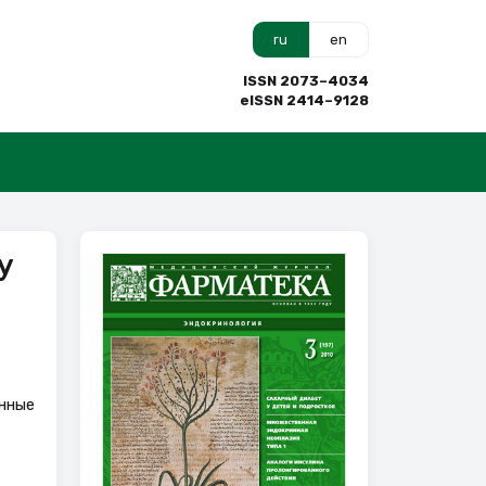
ru
en
ISSN 2073–4034
eISSN 2414–9128
у
нные