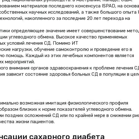
ованием материалов последнего консенсуса ISPAD, на основ
собственных научных исследований, а также большого опыта
нологий, накопленного за последние 20 лет перехода на
тики определяющее значение имеет совершенствование мето
ции углеводного обмена. Высокое качество применяемых
ных условий лечения СД. Помимо ИТ
ские нагрузки, обучение самоконтролю и проведение его в
ую помощь. Каждый из этих лечебных компонентов является
их мероприятий.
ого внимания органов здравоохранения к проблеме лечения С
ия зависит состояние здоровья больных СД в популяции в цел
имально возможная имитация физиологического профиля
образом близких к норме показателей углеводного обмена.
и поздних осложнений СД или по крайней мере в снижении ри
чества жизни пациентов.
нсации сахарного диабета