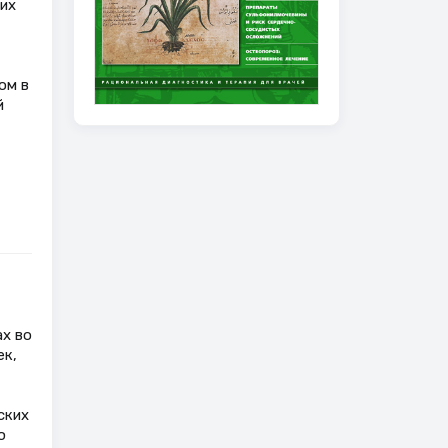
их
ом в
й
х во
ек,
ских
ю