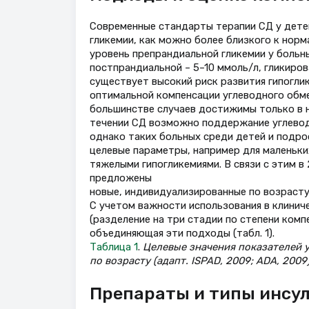
Современные стандарты терапии СД у дет
гликемии, как можно более близкого к нор
уровень препрандиальной гликемии у больн
постпрандиальной – 5–10 ммоль/л, гликиров
существует высокий риск развития гипогли
оптимальной компенсации углеводного обме
большинстве случаев достижимы только в н
течении СД возможно поддержание углевод
однако таких больных среди детей и подро
целевые параметры, например для маленьки
тяжелыми гипогликемиями. В связи с этим в
предложены
новые, индивидуализированные по возрасту
С учетом важности использования в клинич
(разделение на три стадии по степени ком
объединяющая эти подходы (табл. 1).
Таблица 1
.
Целевые значения показателей 
по возрасту (адапт. ISPAD, 2009; ADA, 2009)
Препараты и типы инсу