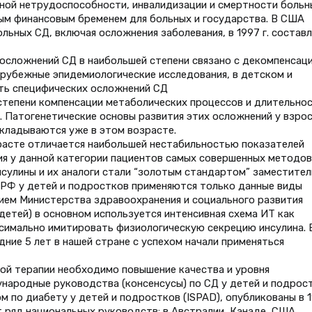
ной нетрудоспособности, инвалидизации и смертности больн
ым финансовым бременем для больных и государства. В США
льных СД, включая осложнения заболевания, в 1997 г. составл
 осложнений СД в наибольшей степени связано с декомпенсац
зарубежные эпидемиологические исследования, в детском и
ть специфических осложнений СД
степени компенсации метаболических процессов и длительно
%. Патогенетические основы развития этих осложнений у взро
акладываются уже в этом возрасте.
расте отличается наибольшей нестабильностью показателей
ия у данной категории пациентов самых совершенных методов
нсулины и их аналоги стали “золотым стандартом” заместите
в РФ у детей и подростков применяются только данные виды
ием Министерства здравоохранения и социального развития
х детей) в основном используется интенсивная схема ИТ как
симально имитировать физиологическую секрецию инсулина. 
дние 5 лет в нашей стране с успехом начали применяться
ой терапии необходимо повышение качества и уровня
народные руководства (консенсусы) по СД у детей и подрост
о диабету у детей и подростков (ISPAD), опубликованы в 1
ет ряд национальных руководств: в Австралии, Канаде, США.