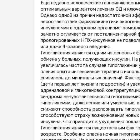
Еще недавно человеческие генноинженерные
оптимальным вариантом лечения СД и ключ
Однако одной из причин недостаточной эфф
несоответствие фармакокинетики экзогенн
инсулинемии в здоровом организме: замедл
заметно отличается от посталиментарной ф
прологированных НПХ-инсулинов не позволя
или даже 4-разового введения.
Гипогликемия является одним из основных 
обмена у больных, получающих инсулин. На
увеличилась частота случаев гипогликемии 
пления опыта интенсивной терапии с исполь
снизилось до минимальных значений. Факто
(дети первых лет жизни и подростки) и уве
адреналовой и гликогеновой контррегуляци
синдрома нечувствительности гипогликемий
гипогликемии, даже легкие или умеренные, 
снижают способность распознавать гипогл
способствуют страху возникновения новых 
инсулина, что приводит к ухудшению показ
Гипогликемия является существенным факто
возрасте. Особенно опасна ночная гипоглик