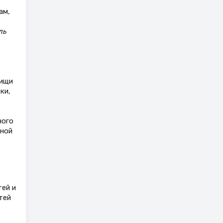
ам,
ль
пищи
ки,
ного
вной
тей и
тей