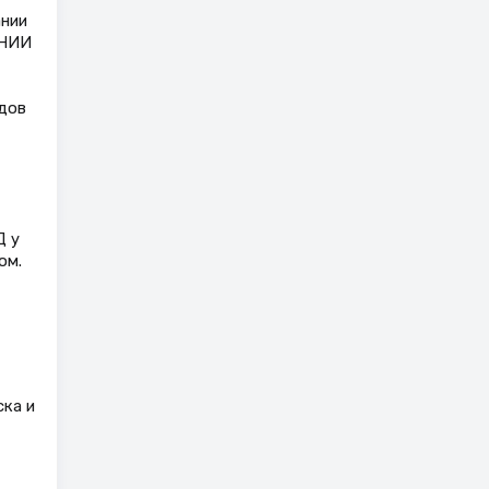
ании
 НИИ
дов
Д у
ом.
ска и