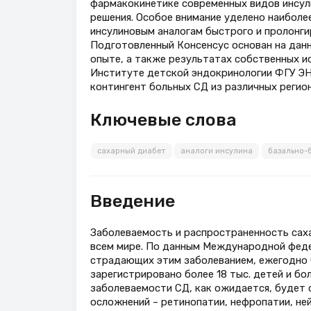
фармакокинетике современных видов инсули
решения. Особое внимание уделено наиболе
инсулиновым аналогам быстрого и пролонги
Подготовленный Консенсус основан на да
опыте, а также результатах собственных и
Институте детской эндокринологии ФГУ ЭН
контингент больных СД из различных регио
Ключевые слова
сахарный диабет
аналоги инсулина
базально-
Введение
Заболеваемость и распространенность саха
всем мире. По данным Международной федера
страдающих этим заболеванием, ежегодно С
зарегистрировано более 18 тыс. детей и бол
заболеваемости СД, как ожидается, будет
осложнений – ретинопатии, нефропатии, не