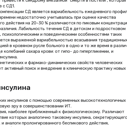
 привести к синдрому внезапной “смерти в постели”, которая
 с СД1.
компенсации СД является вариабельность ежедневного профи
 времени недостаточно учитывалась при оценке качества
го действия на 20–30 % различаются по пиковым концентраци
азличия. Лабильность течения СД в детском и подростковом
, психологическими и поведенческими особенностями таких
ляется выраженной вариабельностью всасывания традиционны
ией в кровяном русле больного в одно и то же время в разли
 колебаний сахара крови: от гипо- до гипергликемии, и
нсулина.
нетических и фармако-динамических свойств человеческих
т активный поиск и внедрение в клиническую практику новых
инсулина
ских инсулинов с помощью современных высокотехнологичных
овую эру в совершенствовании ИТ.
вия, наиболее приближенный к физиологическому. Различают
твие которых аналогично таковому инсулина, секретирующего
 и аналоги пролонгированного беспикового действия,