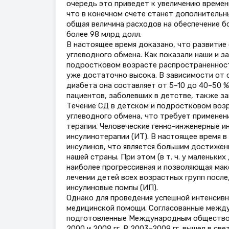
очередь это приведет к увеличению времен
что в конечном счете станет дополнительн
общая величина расходов на обеспечение бо
более 98 млрд долл.
В настоящее время доказано, что развитие
углеводного обмена. Как показали наши и 
подростковом возрасте распространеннос
уже достаточно высока. В зависимости от 
диабета она составляет от 5–10 до 40–50 
пациентов, заболевших в детстве, также з
Течение СД в детском и подростковом воз
углеводного обмена, что требует применен
терапии. Человеческие генно-инженерные и
инсулинотерапии (ИТ). В настоящее время 
инсулинов, что является большим достижен
нашей страны. При этом (в т. ч. у маленьки
наиболее прогрессивная и позволяющая мак
лечении детей всех возрастных групп после
инсулиновые помпы (ИП).
Однако для проведения успешной интенсивн
медицинской помощи. Согласованные между
подготовленные Международным обществом п
2000 и 2009 гг. В 2003–2009 гг. вышел в св