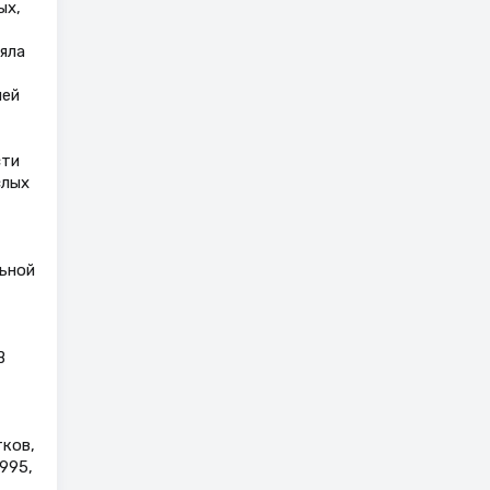
ых,
яла
ией
сти
слых
льной
В
ков,
995,