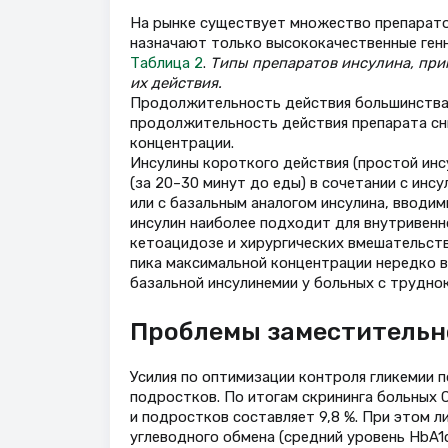
На рынке существует множество препаратов
назначают только высококачественные генно
Таблица 2
.
Типы препаратов инсулина, при
их действия.
Продолжительность действия большинства ин
продолжительность действия препарата сн
концентрации.
Инсулины короткого действия (простой инс
(за 20–30 минут до еды) в сочетании с инс
или с базальным аналогом инсулина, вводимы
инсулин наиболее подходит для внутривенн
кетоацидозе и хирургических вмешательств
пика максимальной концентрации нередко в
базальной инсулинемии у больных с трудн
Проблемы заместительн
Усилия по оптимизации контроля гликемии 
подростков. По итогам скрининга больных 
и подростков составляет 9,8 %. При этом 
углеводного обмена (средний уровень HbA1c 