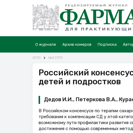
О журнале
Архив номеров
Подписка
Авто
2010
№3 (197)
Российский консенсус
детей и подростков
Дедов И.И., Петеркова В.А., Кура
В Российском консенсусе по терапии сахар
требования к компенсации СД у этой катег
возможному пути профилактики развития с
достижения с помощью современных методо