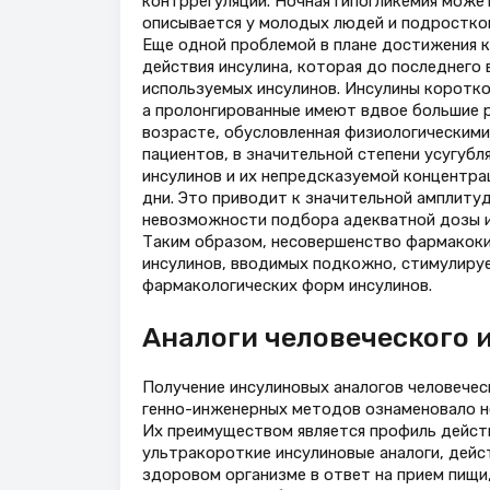
контррегуляции. Ночная гипогликемия может
описывается у молодых людей и подростков
Еще одной проблемой в плане достижения 
действия инсулина, которая до последнего
используемых инсулинов. Инсулины коротко
а пролонгированные имеют вдвое большие р
возрасте, обусловленная физиологическими
пациентов, в значительной степени усугуб
инсулинов и их непредсказуемой концентрац
дни. Это приводит к значительной амплитуде
невозможности подбора адекватной дозы и
Таким образом, несовершенство фармакоки
инсулинов, вводимых подкожно, стимулируе
фармакологических форм инсулинов.
Аналоги человеческого 
Получение инсулиновых аналогов человече
генно-инженерных методов ознаменовало н
Их преимуществом является профиль дейст
ультракороткие инсулиновые аналоги, дейс
здоровом организме в ответ на прием пищи,