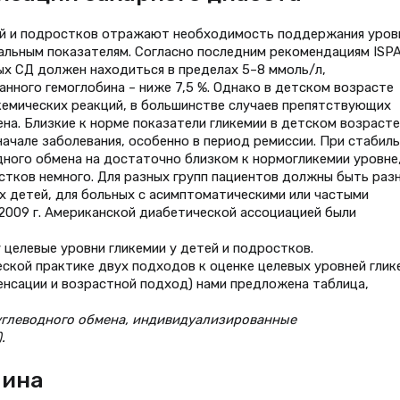
ей и подростков отражают необходимость поддержания уров
мальным показателям. Согласно последним рекомендациям ISP
ых СД должен находиться в пределах 5–8 ммоль/л,
анного гемоглобина – ниже 7,5 %. Однако в детском возрасте
кемических реакций, в большинстве случаев препятствующих
на. Близкие к норме показатели гликемии в детском возрасте
ачале заболевания, особенно в период ремиссии. При стабил
ного обмена на достаточно близком к нормогликемии уровне
стков немного. Для разных групп пациентов должны быть раз
х детей, для больных с асимптоматическими или частыми
 2009 г. Американской диабетической ассоциацией были
 целевые уровни гликемии у детей и подростков.
еской практике двух подходов к оценке целевых уровней глик
пенсации и возрастной подход) нами предложена таблица,
углеводного обмена, индивидуализированные
.
лина