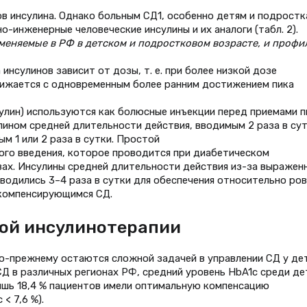
 инсулина. Однако больным СД1, особенно детям и подростк
-инженерные человеческие инсулины и их аналоги (табл. 2).
меняемые в РФ в детском и подростковом возрасте, и профи
сулинов зависит от дозы, т. е. при более низкой дозе
ижается с одновременным более ранним достижением пика
улин) используются как болюсные инъекции перед приемами 
улином средней длительности действия, вводимым 2 раза в сут
м 1 или 2 раза в сутки. Простой
ого введения, которое проводится при диабетическом
ах. Инсулины средней длительности действия из-за выражен
водились 3–4 раза в сутки для обеспечения относительно ро
окомпенсирующимся СД.
ой инсулинотерапии
по-прежнему остаются сложной задачей в управлении СД у де
СД в различных регионах РФ, средний уровень HbA1c среди де
лишь 18,4 % пациентов имели оптимальную компенсацию
< 7,6 %).