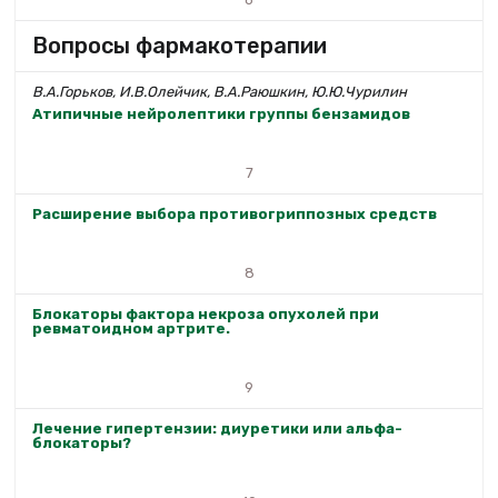
Вопросы фармакотерапии
В.А.Горьков, И.В.Олейчик, В.А.Раюшкин, Ю.Ю.Чурилин
Атипичные нейролептики группы бензамидов
7
Расширение выбора противогриппозных средств
8
Блокаторы фактора некроза опухолей при
ревматоидном артрите.
9
Лечение гипертензии: диуретики или альфа-
блокаторы?