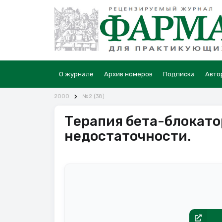
О журнале
Архив номеров
Подписка
Авто
2000
№2 (38)
Терапия бета-блокато
недостаточности.