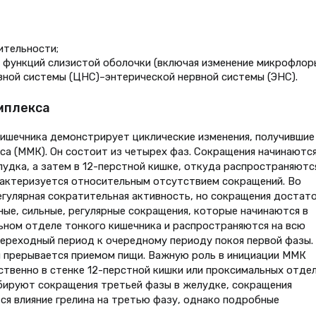
ительности;
 функций слизистой оболочки (включая изменение микрофлоры
вной системы (ЦНС)–энтерической нервной системы (ЭНС).
мплекса
ишечника демонстрирует циклические изменения, получившие
а (ММК). Он состоит из четырех фаз. Сокращения начинаются
удка, а затем в 12-перстной кишке, откуда распространяютс
арактеризуется относительным отсутствием сокращений. Во
гулярная сократительная активность, но сокращения достат
ные, сильные, регулярные сокращения, которые начинаются в
ьном отделе тонкого кишечника и распространяются на всю
переходный период к очередному периоду покоя первой фазы.
и прерывается приемом пищи. Важную роль в инициации ММК
твенно в стенке 12-перстной кишки или проксимальных отде
бируют сокращения третьей фазы в желудке, сокращения
ся влияние грелина на третью фазу, однако подробные