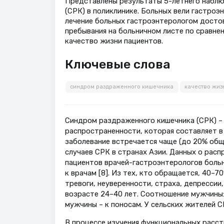
Представлены результаты 5-летнего наблю
(СРК) в поликлинике. Больных вели гастроэ
лечение больных гастроэнтерологом досто
пребывания на больничном листе по сравне
качество жизни пациентов.
Ключевые слова
синдром раздраженного кишечника
качество жиз
Синдром раздраженного кишечника (СРК) –
распространенности, которая составляет в 
заболевание встречается чаще (до 20% обще
случаев СРК в странах Азии. Данных о расп
пациентов врачей-гастроэнтерологов боль
к врачам [8]. Из тех, кто обращается, 40–
тревоги, неуверенности, страха, депрессии
возрасте 24–40 лет. Соотношение мужчины:ж
мужчины – к поносам. У сельских жителей С
В процессе изучения функциональных расст