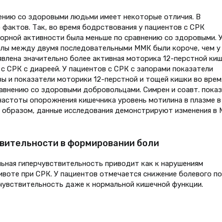
ению со здоровыми людьми имеет некоторые отличия. В
 фактов. Так, во время бодрствования у пациентов с СРК
рной активности была меньше по сравнению со здоровыми. 
алы между двумя последовательными ММК были короче, чем у
явлена значительно более активная моторика 12-перстной ки
 с СРК с диареей. У пациентов с СРК с запорами показатели
ы и показатели моторики 12-перстной и тощей кишки во врем
авнению со здоровыми добровольцами. Симрен и соавт. показ
 частоты опорожнения кишечника уровень мотилина в плазме в
м образом, данные исследования демонстрируют изменения в
твительности в формировании боли
ьная гиперчувствительность приводит как к нарушениям
ивоте при СРК. У пациентов отмечается снижение болевого п
чувствительность даже к нормальной кишечной функции.