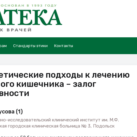
рам
Стандарты этики
Контакты
етические подходы к лечению
го кишечника – залог
вности
усова (1)
чно-исследовательский клинический институт им. М.Ф.
кая городская клиническая больница № 3, Подольск