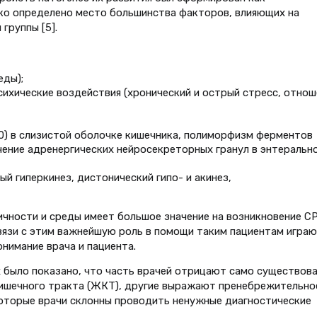
тко определено место большинства факторов, влияющих на
группы [5].
еды);
ихические воздействия (хронический и острый стресс, отнош
10) в слизистой оболочке кишечника, полиморфизм ферментов
чение адренергических нейросекреторных гранул в энтеральн
й гиперкинез, дистонический гипо- и акинез,
ичности и среды имеет большое значение на возникновение С
связи с этим важнейшую роль в помощи таким пациентам игра
нимание врача и пациента.
 было показано, что часть врачей отрицают само существов
ишечного тракта (ЖКТ), другие выражают пренебрежительно
которые врачи склонны проводить ненужные диагностические