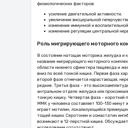
физиологических факторов:
усиление двигательной активности;
увеличение висцеральной гиперчувств
изменение иммунной и воспалительной
изменение регуляции центральной нер
Роль мигрирующего моторного ко
В состоянии натощак моторика желудка и к
название мигрирующего моторного комплекс
области нижнего сфинктера пищевода и жел
вниз по всей тонкой кишке. Первая фаза х
второй фазе отмечается нарастающая, нере
редкие. Третья фаза – это высокоамплитуд
антральном отделе желудка или проксимал
тонкую кишку. Четвертая фаза – короткий 
ММК у человека составляет 100–130 минут 
играет мотилин, локализующийся преимущес
тощей кишки. Серотонин и сомастатин инги
возникают в 12-перстной кишке. Обсуждает
исследования отсутствуют.