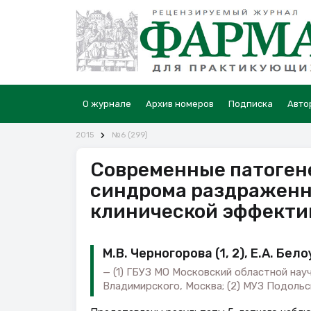
О журнале
Архив номеров
Подписка
Авто
2015
№6 (299)
Современные патоген
синдрома раздраженно
клинической эффекти
М.В. Черногорова (1, 2), Е.А. Бело
(1) ГБУЗ МО Московский областной нау
Владимирского, Москва; (2) МУЗ Подольс