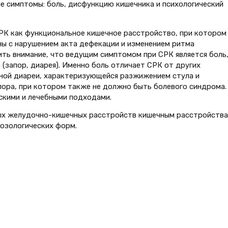
е симптомы: боль, дисфункцию кишечника и психологический
 СРК как функциональное кишечное расстройство, при котором
ы с нарушением акта дефекации и изменением ритма
ить внимание, что ведущим симптомом при СРК является боль
(запор, диарея). Именно боль отличает СРК от других
ной диареи, характеризующейся разжижением стула и
пора, при котором также не должно быть болевого синдрома.
скими и лечебными подходами.
ных желудочно-кишечных расстройств кишечным расстройств
нозологических форм.
: