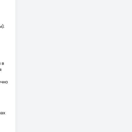
);
 в
я
очно
лах