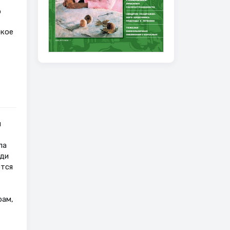
о
окое
й
ла
еди
ются
рам,