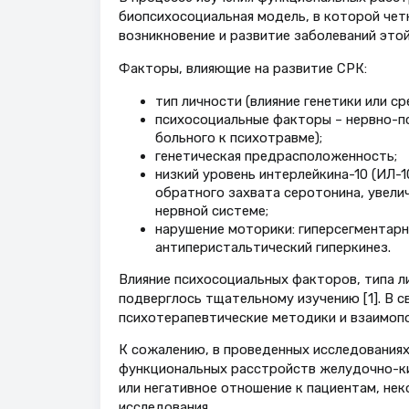
биопсихосоциальная модель, в которой че
возникновение и развитие заболеваний этой 
Факторы, влияющие на развитие СРК:
тип личности (влияние генетики или ср
психосоциальные факторы – нервно-пс
больного к психотравме);
генетическая предрасположенность;
низкий уровень интерлейкина-10 (ИЛ-
обратного захвата серотонина, увели
нервной системе;
нарушение моторики: гиперсегментарны
антиперистальтический гиперкинез.
Влияние психосоциальных факторов, типа л
подверглось тщательному изучению [1]. В 
психотерапевтические методики и взаимопо
К сожалению, в проведенных исследованиях
функциональных расстройств желудочно-к
или негативное отношение к пациентам, не
исследования.