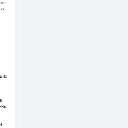
оме
ых
ющих
в
ины
ые