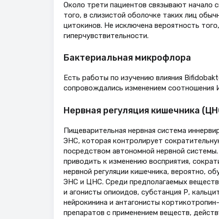
Около трети пациентов связывают начало с
того, в слизистой оболочке таких лиц обы
цитокинов. Не исключена вероятность того
гиперчувствительности.
Бактериальная микрофлора
Есть работы по изучению влияния Bifidobakt
сопровождались изменением соотношения ИЛ
Нервная регуляция кишечника (Ц
Пищеварительная нервная система иннерви
ЭНС, которая контролирует сократительну
посредством автономной нервной системы.
приводить к изменению восприятия, сократ
нервной регуляции кишечника, вероятно, о
ЭНС и ЦНС. Среди предполагаемых веществ 
и агонисты опиоидов, субстанция Р, кальци
нейрокинина и антагонисты кортикотропин-
препаратов с применением веществ, действ