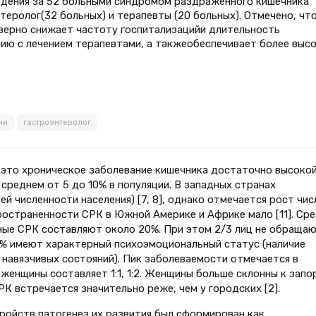
дения за 52 больными синдромом раздраженного кишечника
нтеролог(32 больных) и терапевты (20 больных). Отмечено, чт
верно снижает частоту госпитализацийи длительность
нию с лечением терапевтами, а такжеобеспечивает более выс
ни
гастроэнтеролог
 это хроническое заболевание кишечника достаточно высоко
среднем от 5 до 10% в популяции. В западных странах
й численности населения) [7, 8], однако отмечается рост чис
ространенности СРК в Южной Америке и Африке мало [11]. Ср
ные СРК составляют около 20%. При этом 2/3 лиц не обраща
70% имеют характерный психоэмоциональный статус (наличие
, навязчивых состояний). Пик заболеваемости отмечается в
енщины составляет 1:1, 1:2. Женщины больше склонны к запо
РК встречается значительно реже, чем у городских [2].
ройств патогенез их развития был сформирован как