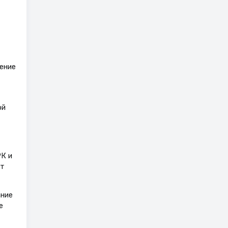
ение
ой
РК и
ют
ание
е