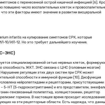
имптомов с перенесенной острой кишечной инфекцией [6]. Кр
чно повышено число воспалительных клеток и провоспалительн
, что эти факторы имеют значение в развитии висцеральной
erium infantis на купирование симптомов СРК, которые
-10/ИЛ-12. Но это требует дальнейшего изучения.
НС–ЭНС)
руется специализированной сетью нервных клеток, формиру
ю способность ЖКТ. ЭНС связана с ЦНС (головным мозгом)
 Нарушение регуляции этих двух систем при СРК может
ительной способности и иммунной функции [10]. Дисфункция
бусловлена нейропептидами и рецепторами, присутствующими 
– 5-НТ (5-гидрокситриптамин) и его представители, энкефал
тонин-генсвязанный полипептид, холецистокинин, рецептор
релизинг гормона. В настоящее время проходит исследование
ующих на эти рецепторные области. Есть надежда, что данн