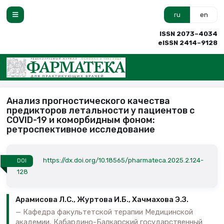
ru
en
ISSN 2073–4034
eISSN 2414–9128
Анализ прогностического качества
предикторов летальности у пациентов с
COVID-19 и коморбидным фоном:
ретроспективное исследование
https://dx.doi.org/10.18565/pharmateca.2025.2.124-
DOI
128
Арамисова Л.С., Журтова И.Б., Хачмахова Э.З.
Кафедра факультетской терапии Медицинской
академии, Кабардино-Балкарский государственный