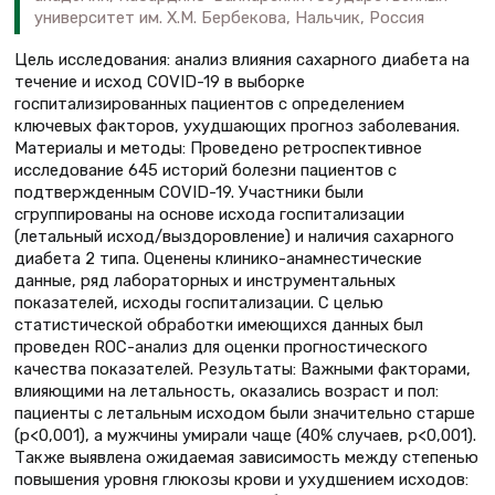
университет им. Х.М. Бербекова, Нальчик, Россия
Цель исследования: анализ влияния сахарного диабета на
течение и исход COVID-19 в выборке
госпитализированных пациентов с определением
ключевых факторов, ухудшающих прогноз заболевания.
Материалы и методы: Проведено ретроспективное
исследование 645 историй болезни пациентов с
подтвержденным COVID-19. Участники были
сгруппированы на основе исхода госпитализации
(летальный исход/выздоровление) и наличия сахарного
диабета 2 типа. Оценены клинико-анамнестические
данные, ряд лабораторных и инструментальных
показателей, исходы госпитализации. С целью
статистической обработки имеющихся данных был
проведен ROC-анализ для оценки прогностического
качества показателей. Результаты: Важными факторами,
влияющими на летальность, оказались возраст и пол:
пациенты с летальным исходом были значительно старше
(р<0,001), а мужчины умирали чаще (40% случаев, р<0,001).
Также выявлена ожидаемая зависимость между степенью
повышения уровня глюкозы крови и ухудшением исходов: