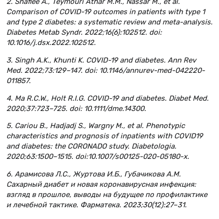
2. Shafiee A., Teymouri Athar M.M., Nassar M., et al.
Comparison of COVID-19 outcomes in patients with type 1
and type 2 diabetes: a systematic review and meta-analysis.
Diabetes Metab Syndr. 2022;16(6):102512. doi:
10.1016/j.dsx.2022.102512.
3. Singh A.K., Khunti K. COVID-19 and diabetes. Ann Rev
Med. 2022;73:129–147. doi: 10.1146/annurev-med-042220-
011857.
4. Ma R.C.W., Holt R.I.G. COVID-19 and diabetes. Diabet Med.
2020;37:723–725. doi: 10.1111/dme.14300.
5. Cariou B., Hadjadj S., Wargny M., et al. Phenotypic
characteristics and prognosis of inpatients with COVID19
and diabetes: the CORONADO study. Diabetologia.
2020;63:1500–1515. doi:10.1007/s00125-020-05180-x.
6. Арамисова Л.С., Журтова И.Б., Губачикова А.М.
Сахарный диабет и новая коронавирусная инфекция:
взгляд в прошлое, выводы на будущее по профилактике
и лечебной тактике. Фарматека. 2023;30(12):27–31.