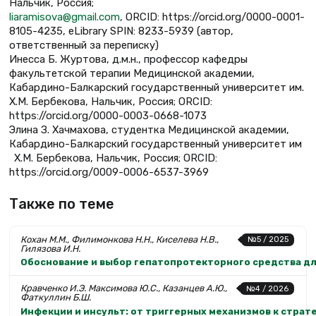
Нальчик, Россия;
liaramisova@gmail.com
, ORCID: https://orcid.org/0000-0001-
8105-4235, eLibrary SPIN: 8233-5939 (автор,
ответственный за переписку)
Инесса Б. Журтова, д.м.н., профессор кафедры
факультетской терапии Медицинской академии,
Кабардино-Балкарский государственный университет им.
Х.М. Бербекова, Нальчик, Россия; ORCID:
https://orcid.org/0000-0003-0668-1073
Элина З. Хачмахова, студентка Медицинской академии,
Кабардино-Балкарский государственный университет им
Х.М. Бербекова, Нальчик, Россия; ORCID:
https://orcid.org/0009-0006-6537-3969
Также по теме
Кохан М.М., Филимонкова Н.Н., Киселева Н.В.,
№5 / 2025
Гилязова И.Н.
Обоснование и выбор гепатопротекторного средства д
Кравченко И.Э. Максимова Ю.С., Казанцев А.Ю.,
№4 / 2026
Фаткуллин Б.Ш.
Инфекции и инсульт: от триггерных механизмов к стра