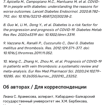
7. Apicella M., Campopiano M.C., Mantuano M, et al. COVID-
19 in people with diabetes: understanding the reasons for
worse outcomes. Lancet Diabetes Endocrinol. 2020;8:782–
792. doi: 10.1016/S2213-8587(20)30238-2.
8. Guo W., Li M., Dong Y., et al. Diabetes is a risk factor for
the progression and prognosis of COVID-19. Diabetes Metab
Res Rev. 2020:e3319 doi: 10.1002/dmrr.3319.
9. Vazzana N., Ranalli P., Cuccurullo C., Davi G. Diabetes
mellitus and thrombosis. Res. 2012;129:371–377. doi:
10.1016/j.thromres.2011.11.052.
10. Wang C., Zhang H., Zhou M., et al. Prognosis of COVID-19
in patients with vein thrombosis: a systematic review and
meta-analysis. Eur Rev Med Pharmacol Sci. 2020;24:10279–
10285. doi: 10.26355/eurrev_202010_23252.
Об авторах / Для корреспонденции
Лиана С. Арамисова, аспирант, Кабардино-Балкарский
государственный университет им. Х.М. Бербекова,