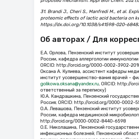
proposed mechanism. Appl Biol Chem. 2021;6
31. Brandi J., Cheri S., Manfredi M., et al. E
proteomic effects of lactic acid bacteria on k
https://dx.doi.org/10.1038/s41598-020-6848
Об авторах / Для корре
Е.А. Орлова, Пензенский институт усовер
России, кафедра аллергологии иммунологии 
ORCID: http://orcid.org/0000-0002-3902-201
Оксана А. Кулиева, ассистент кафедры мед
институт усовершенство-вания врачей – ф
golikowa.oksana@yandex.ru
, ORCID: http://o
ответственный за переписку)
Ю.А. Кандрашкина, Пензенский государствен
Россия; ORCID: http://orcid.org/0000-0002-
О.А. Левашова, Пензенский институт усов
России, кафедра медицинской микробиологи
http://orcid.org/0000-0002-8440-6598
О.Е. Николашина, Пензенский государствен
инфекционных болезней; Пензенский област