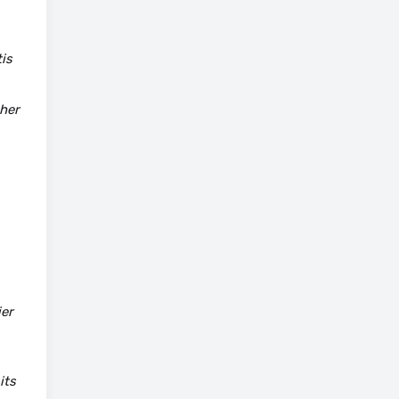
is
ther
ier
its