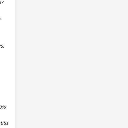
gy
.
5.
016
titis