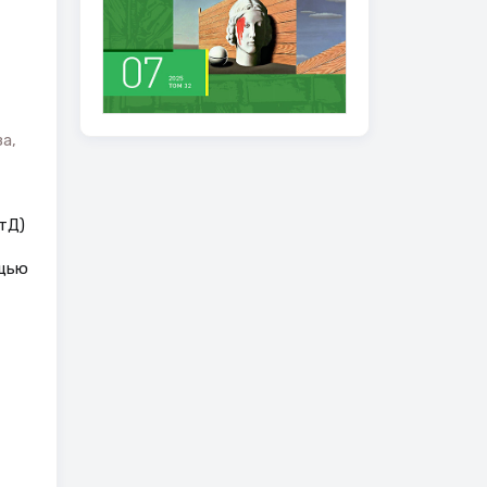
а,
тД)
ощью