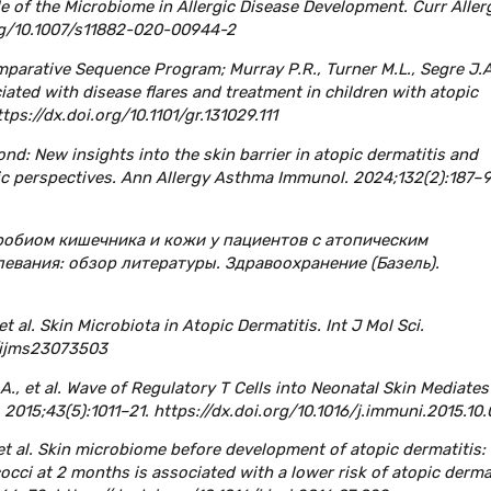
ole of the Microbiome in Allergic Disease Development. Curr Aller
rg/10.1007/s11882-020-00944-2
omparative Sequence Program; Murray P.R., Turner M.L., Segre J.A
ated with disease flares and treatment in children with atopic
ps://dx.doi.org/10.1101/gr.131029.111
yond: New insights into the skin barrier in atopic dermatitis and
tic perspectives. Ann Allergy Asthma Immunol. 2024;132(2):187–9
икробиом кишечника и кожи у пациентов с атопическим
левания: обзор литературы. Здравоохранение (Базель).
 et al. Skin Microbiota in Atopic Dermatitis. Int J Mol Sci.
0/ijms23073503
A., et al. Wave of Regulatory T Cells into Neonatal Skin Mediates
015;43(5):1011–21. https://dx.doi.org/10.1016/j.immuni.2015.10.
 et al. Skin microbiome before development of atopic dermatitis:
cci at 2 months is associated with a lower risk of atopic derma