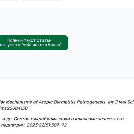
Полный текст статьи
оступен в "Библиотеке Врача"
ar Mechanisms of Atopic Dermatitis Pathogenesis. Int J Mol Sci
/ijms22084130
В. и др. Состав микробиома кожи и ключевые аспекты его
педиатрии. 2023;22(5):387–92.