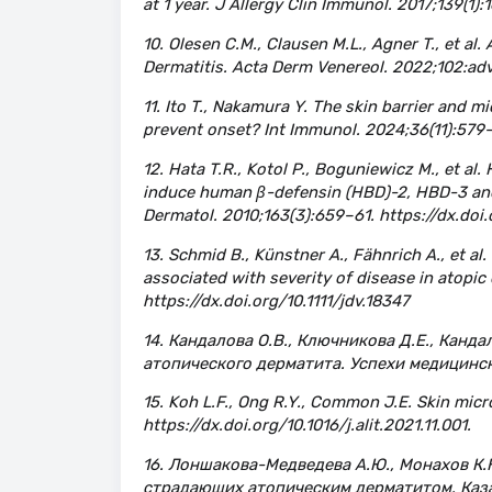
at 1 year. J Allergy Clin Immunol. 2017;139(1):
10. Olesen C.M., Clausen M.L., Agner T., et al
Dermatitis. Acta Derm Venereol. 2022;102:adv
11. Ito T., Nakamura Y. The skin barrier and m
prevent onset? Int Immunol. 2024;36(11):579
12. Hata T.R., Kotol P., Boguniewicz M., et al
induce human β-defensin (HBD)-2, HBD-3 and ca
Dermatol. 2010;163(3):659–61. https://dx.doi.
13. Schmid B., Künstner A., Fähnrich A., et al
associated with severity of disease in atopic
https://dx.doi.org/10.1111/jdv.18347
14. Кандалова О.В., Ключникова Д.Е., Кан
атопического дерматита. Успехи медицинск
15. Koh L.F., Ong R.Y., Common J.E. Skin micro
https://dx.doi.org/10.1016/j.alit.2021.11.001.
16. Лоншакова-Медведева А.Ю., Монахов К.Н
страдающих атопическим дерматитом. Каза