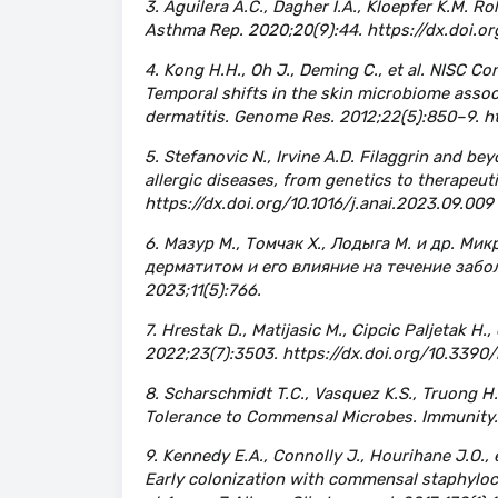
3. Aguilera A.C., Dagher I.A., Kloepfer K.M. R
Asthma Rep. 2020;20(9):44. https://dx.doi.o
4. Kong H.H., Oh J., Deming C., et al. NISC C
Temporal shifts in the skin microbiome associ
dermatitis. Genome Res. 2012;22(5):850–9. htt
5. Stefanovic N., Irvine A.D. Filaggrin and be
allergic diseases, from genetics to therapeu
https://dx.doi.org/10.1016/j.anai.2023.09.009
6. Мазур М., Томчак Х., Лодыга М. и др. М
дерматитом и его влияние на течение забо
2023;11(5):766.
7. Hrestak D., Matijasic M., Cipcic Paljetak H.,
2022;23(7):3503. https://dx.doi.org/10.339
8. Scharschmidt T.C., Vasquez K.S., Truong H.
Tolerance to Commensal Microbes. Immunity. 2
9. Kennedy E.A., Connolly J., Hourihane J.O.,
Early colonization with commensal staphyloco