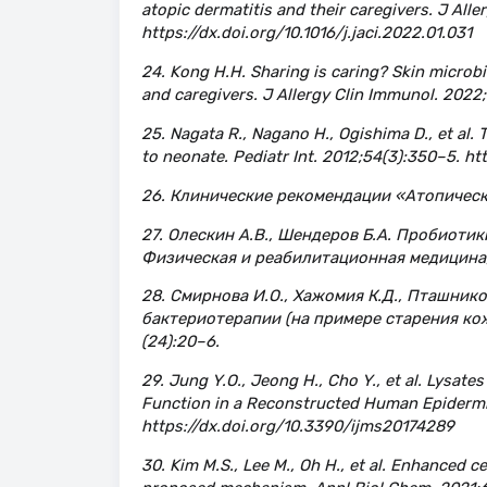
atopic dermatitis and their caregivers. J All
https://dx.doi.org/10.1016/j.jaci.2022.01.031
24. Kong H.H. Sharing is caring? Skin microbi
and caregivers. J Allergy Clin Immunol. 2022;1
25. Nagata R., Nagano H., Ogishima D., et al.
to neonate. Pediatr Int. 2012;54(3):350–5. ht
26. Клинические рекомендации «Атопически
27. Олескин А.В., Шендеров Б.А. Пробиоти
Физическая и реабилитационная медицина,
28. Смирнова И.О., Хажомия К.Д., Пташник
бактериотерапии (на примере старения кож
(24):20–6.
29. Jung Y.O., Jeong H., Cho Y., et al. Lysate
Function in a Reconstructed Human Epidermis 
https://dx.doi.org/10.3390/ijms20174289
30. Kim M.S., Lee M., Oh H., et al. Enhanced