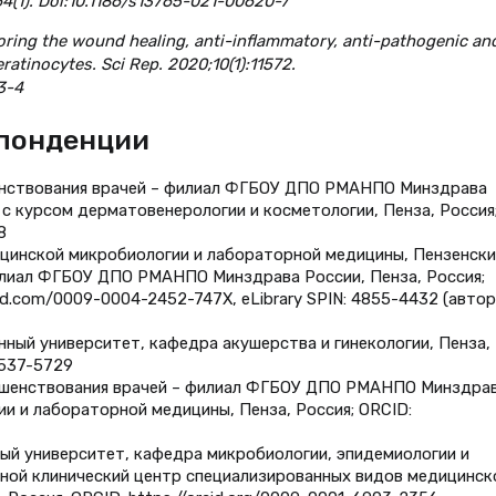
4(1). Doi:10.1186/s13765-021-00620-7
xploring the wound healing, anti-inflammatory, anti-pathogenic an
eratinocytes. Sci Rep. 2020;10(1):11572.
3-4
спонденции
шенствования врачей – филиал ФГБОУ ДПО РМАНПО Минздрава
с курсом дерматовенерологии и косметологии, Пенза, Россия
8
ицинской микробиологии и лабораторной медицины, Пензенски
илиал ФГБОУ ДПО РМАНПО Минздрава России, Пенза, Россия;
rcid.com/0009-0004-2452-747X, eLibrary SPIN: 4855-4432 (автор
ный университет, кафедра акушерства и гинекологии, Пенза,
5537-5729
ершенствования врачей – филиал ФГБОУ ДПО РМАНПО Минздра
и и лабораторной медицины, Пенза, Россия; ORCID:
ный университет, кафедра микробиологии, эпидемиологии и
ной клинический центр специализированных видов медицинск