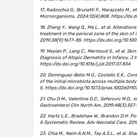
17. Radocchia G., Brunetti F., Marazzato M., 
Microorganisms. 2024;12(4):808. https://dx
18. Zheng Y., Wang Q., Ma L., et al. Alteratio
treatment in the perioral zone of the skin of i
2019;38(9):1677–85. https://dx.doi.org/10.1
19. Meylan P., Lang C., Mermoud S., et al. Sk
Diagnosis of Atopic Dermatitis in Infancy. J 
https://dx.doi.org/10.1016/j.jid.2017.07.834
20. Dominguez-Bello M.G., Costello E.K., Cont
of the initial microbiota across multiple bod
5. https://dx.doi.org/10.1073/pnas.100260110
21. Chu D.M., Valentine G.C., Seferovic M.D.
Gastroenterol Clin North Am. 2019;48(3):357–7
22. Hartz L.E., Bradshaw W., Brandon D.H. Po
A Systematic Review. Adv Neonatal Care. 20
23. Chia M., Naim A.N.M., Tay A.S.L., et al. S