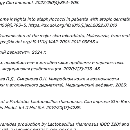
ergy Clin Immunol. 2022;150(4):894–908.
ome insights into staphylococci in patients with atopic dermatit
50(4):793–5. https://dx.doi.org/10.1016/j.jaci.2022.07.010
 Transmission of the major skin microbiota, Malassezia, from mo
tps://dx.doi.org/10.1111/j.1442-200X.2012.03563.x
й дерматит». 2024 г.
ки, психобиотики и метабиотики: проблемы и перспективы.
 медицинская реабилитация. 2020;2(3):233–43.
ова П.Д., Смирнова О.Н. Микробиом кожи и возможности
и и атопического дерматита). Медицинский алфавит. 2023;
s of a Probiotic, Lactobacillus rhamnosus, Can Improve Skin Barr
Model. Int J Mol Sci. 2019;20(17):4289.
 ceramides production by Lactobacillus rhamnosus IDCC 3201 and 