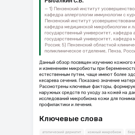
Рыбалкин С.Б.
1) Пензенский институт усовершенств
кафедра аллергологии иммунологии с кур
Пензенский институт усовершенствован
кафедра медицинской микробиологии и ла
государственный университет, кафедра ак
государственный университет, кафедра м
Россия; 5) Пензенский областной клинич
поликлиническое отделение, Пенза, Росс
Данный обзор посвящен изучению кожного м
и изменениям микробиоты при беременности
естественным путем, чаще имеют более зд
кесарева сечения. Показано значение мате
Рассмотрены ключевые факторы, формирую
наружных средств по уходу за кожей на да
исследований микробиома кожи для понима
профилактики и лечения.
Ключевые слова
атопический дерматит
кожный микробиом
бер