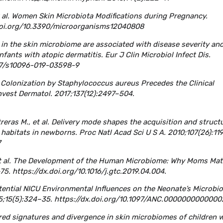
et al. Women Skin Microbiota Modifications during Pregnancy.
.doi.org/10.3390/microorganisms12040808
ns in the skin microbiome are associated with disease severity an
nfants with atopic dermatitis. Eur J Clin Microbiol Infect Dis.
007/s10096-019-03598-9
in Colonization by Staphylococcus aureus Precedes the Clinical
Invest Dermatol. 2017;137(12):2497–504.
reras M., et al. Delivery mode shapes the acquisition and struct
y habitats in newborns. Proc Natl Acad Sci U S A. 2010;107(26):11
7
, et al. The Development of the Human Microbiome: Why Moms Mat
5. https://dx.doi.org/10.1016/j.gtc.2019.04.004.
tential NICU Environmental Influences on the Neonate’s Microbi
15;15(5):324–35. https://dx.doi.org/10.1097/ANC.000000000000
hared signatures and divergence in skin microbiomes of children 