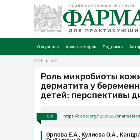
О журнале
Архив номеров
Подписка
Авто
2025
№7
Роль микробиоты кожи
дерматита у беремен
детей: перспективы д
https://dx.doi.org/10.18565/pharmatec
DOI
Орлова Е.А., Кулиева О.А., Кандр