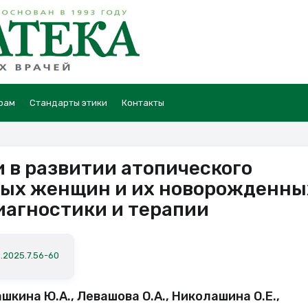
рам
Стандарты этики
Контакты
 в развитии атопического
ных женщин и их новорожденны
иагностики и терапии
a.2025.7.56-60
ашкина Ю.А., Левашова О.А., Николашина О.Е.,