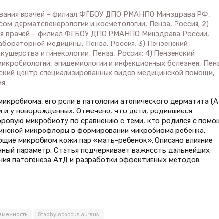
ования врачей – филиал ФГБОУ ДПО РМАНПО Минздрава РФ,
сом дерматовенерологии и косметологии, Пенза, Россия; 2)
ия врачей – филиал ФГБОУ ДПО РМАНПО Минздрава России,
бораторной медицины, Пенза, Россия; 3) Пензенский
ушерства и гинекологии, Пенза, Россия; 4) Пензенский
икробиологии, эпидемиологии и инфекционных болезней, Пенз
еский центр специализированных видов медицинской помощи,
ия
икробиома, его роли в патологии атопического дерматита (А
 и у новорожденных. Отмечено, что дети, родившиеся
оровую микробиоту по сравнению с теми, кто родился с пом
ринской микрофлоры в формировании микробиома ребенка.
щие микробиом кожи пар «мать-ребенок». Описано влияние
нный параметр. Статья подчеркивает важность дальнейших
ния патогенеза АтД и разработки эффективных методов
еменность
Staphylococcus aureus