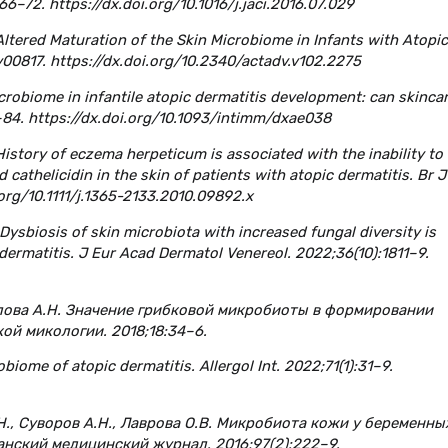
166–72. https://dx.doi.org/10.1016/j.jaci.2016.07.029
. Altered Maturation of the Skin Microbiome in Infants with Atopic
00817. https://dx.doi.org/10.2340/actadv.v102.2275
icrobiome in infantile atopic dermatitis development: can skinca
–84. https://dx.doi.org/10.1093/intimm/dxae038
. History of eczema herpeticum is associated with the inability to
thelicidin in the skin of patients with atopic dermatitis. Br J
org/10.1111/j.1365-2133.2010.09892.x
. Dysbiosis of skin microbiota with increased fungal diversity is
 dermatitis. J Eur Acad Dermatol Venereol. 2022;36(10):1811–9.
далова А.Н. Значение грибковой микробиоты в формировании
ой микологии. 2018;18:34–6.
biome of atopic dermatitis. Allergol Int. 2022;71(1):31–9.
., Суворов А.Н., Лаврова О.В. Микробиота кожи у беременны
нский медицинский журнал. 2016;97(2):222–9.