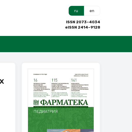
ru
en
ISSN 2073–4034
eISSN 2414–9128
х