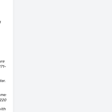
d
ure
971–
ter.
ome:
0220
with