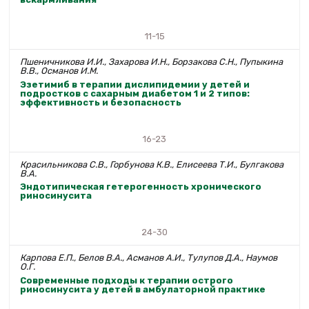
11-15
Пшеничникова И.И., Захарова И.Н., Борзакова С.Н., Пупыкина
В.В., Османов И.М.
Эзетимиб в терапии дислипидемии у детей и
подростков с сахарным диабетом 1 и 2 типов:
эффективность и безопасность
16-23
Красильникова С.В., Горбунова К.В., Елисеева Т.И., Булгакова
В.А.
Эндотипическая гетерогенность хронического
риносинусита
24-30
Карпова Е.П., Белов В.А., Асманов А.И., Тулупов Д.А., Наумов
О.Г.
Современные подходы к терапии острого
риносинусита у детей в амбулаторной практике