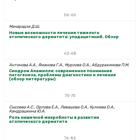
56-60
Мачарадзе Д.Ш.
Новые возможности лечения тяжелого
атопического дерматита: упадацитиниб. Обзор
62-68
Антонова А.А., Яманова Г.А., Мурзова О.А., Абдурахимова П.М.
Синдром Алажилля: современное понимание
патогенеза, проблемы диагностики и лечения
(обзор литературы)
70-75
Сысоева А.С., Орлова Е.А., Левашова О.А., Кулиева О.А.,
Кандрашкина Ю.А.
Роль кишечной микробиоты в развитии
атопического дерматита
76-82