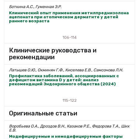
Боткина А.С., Гуменная Э.Р.
Клинический опыт применения метилпреднизолона
ацепоната при атопическом дерматите у детей
раннего возраста
106-114
Клинические руководства и
рекомендации
Латышев О.Ю., Окминян Г.Ф., Киселева Е.В., Самсонова Л.Н.
Профилактика заболеваний, ассоциированных с
дефицитом витамина D у детей: анализ
рекомендаций Эндокринного общества (2024)
115-122
Оригинальные статьи
Воробьева О.А., Дроздов В.Н., Казаков Р.Е., Федорова Т.А., Ших
Е.В.
Модифицируемые и немодифицируемые факторы