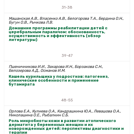
31-38
Машанская А.В., Власенко А.В., Белогорова Т.А., Бердина О.Н.,
Бугун О.В., Рычкова Л.В.
Домашние программы реабилитации детей с
церебральным параличом: обоснованность,
осуществимость и эффективность (обзор
литературы)
39-47
Пшеничникова И.И., Захарова И.Н., Борзакова С.Н.,
Белозерова А.Д., Османов И.М.
Кашель курильщика у подростков: патогенез,
клинические особенности и применение
бутамирата
48-55
Орлова Е.А., Кулиева О.А., Кандрашкина Ю.А., Левашова О.А.,
Николашина О.Е., Рыбалкин С.Б.
Роль микробиоты кожи в развитии атопического
дерматита у беременных женщин и их
новорожденных детей: перспективы диагностики и
терапии