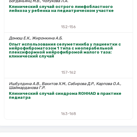
Богданьянц М.В., Чолукова Л.А.
Клинический случай острого лимфобластного
лейкоза у ребенка на педиатрическом участке
152-156
Донюш Е.К., Жиронкина А.Б.
Опыт использования селуметиниба у пациентки с
нейрофиброматозом 1 типа с неоперабельной
плексиформной нейрофибромой малого таза:
клинический случай
157-162
Ишбулдина А.В., Вахитов Х.М., Сабирова Д.Р., Карпова О.А.,
Шаймарданова Г.Р.
Клинический случай синдрома ROHHAD в практике
педиатра
163-168