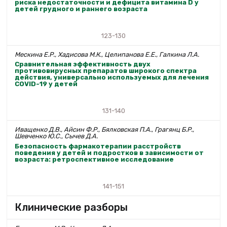
риска недостаточности и дефицита витамина D у
детей грудного и раннего возраста
123-130
Мескина Е.Р., Хадисова М.К., Целипанова Е.Е., Галкина Л.А.
Сравнительная эффективность двух
противовирусных препаратов широкого спектра
действия, универсально используемых для лечения
COVID-19 у детей
131-140
Иващенко Д.В., Айсин Ф.Р., Бялковская П.А., Грагянц Б.Р.,
Шевченко Ю.С., Сычев Д.А.
Безопасность фармакотерапии расстройств
поведения у детей и подростков в зависимости от
возраста: ретроспективное исследование
141-151
Клинические разборы