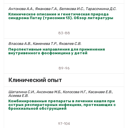
Антонова А.А., Яманова Г.А., Белякова И.С., Тарасочкина Д.С.
Клиническое описание и генетическая природа
синдрома Патау (трисомия 13). Обзор литературы
83-88
Власова А.В., Каменева Т.Р., Яковлев С.В.
Перспективные направления для применения
внутривенного фосфомицина у детей
89-96
Клинический опыт
Шаталина С.И., Аксенова М.Б., Колосова Н.Г., Касанаве Е.В.,
Асеева Е.В.
Комбинированные препараты в лечении кашля при
острых респираторных инфекциях, протекающих с
бронхиальной обструкцией
97-104