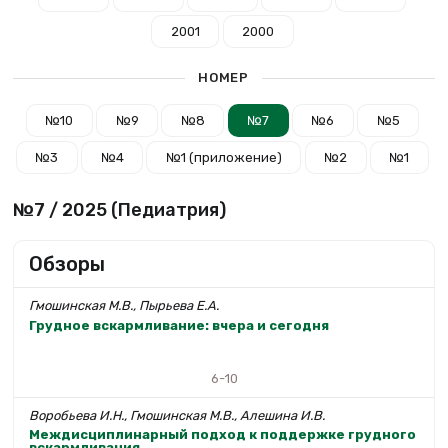
2001
2000
НОМЕР
№10
№9
№8
№7
№6
№5
№3
№4
№1 (приложение)
№2
№1
№7 / 2025 (Педиатрия)
Обзоры
Гмошинская М.В., Пырьева Е.А.
Грудное вскармливание: вчера и сегодня
6-10
Воробьева И.Н., Гмошинская М.В., Алешина И.В.
Междисциплинарный подход к поддержке грудного
вскармливания