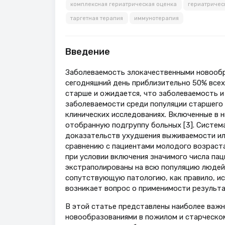
комплексная гериатрическая оценка
гериатричес
таргетная терапия
иммунотерапия
Введение
Заболеваемость злокачественными новообра
сегодняшний день приблизительно 50% всех
старше и ожидается, что заболеваемость и 
заболеваемости среди популяции старшего 
клинических исследованиях. Включенные в 
отобранную подгруппу больных [3]. Систем
доказательств ухудшения выживаемости или
сравнению с пациентами молодого возраста,
при условии включения значимого числа па
экстраполированы на всю популяцию людей
сопутствующую патологию, как правило, ис
возникает вопрос о применимости результа
В этой статье представлены наиболее важ
новообразованиями в пожилом и старческо