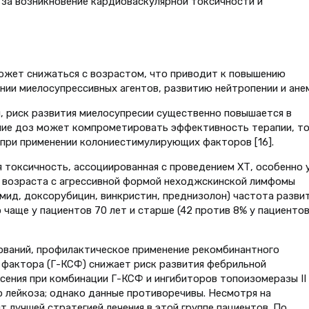
 за возникновение кардиоваскулярной токсичности и
ожет снижаться с возрастом, что приводит к повышению
нии миелосупрессивных агентов, развитию нейтропении и ане
, риск развития миелосупресии существенно повышается в
ижение доз может компрометировать эффективность терапии, т
 при применении колониестимулирующих факторов [16].
токсичность, ассоциированная с проведением ХТ, особенно 
 возраста с агрессивной формой неходжскинской лимфомы
ид, доксорубицин, винкристин, преднизолон) частота разви
чаще у пациентов 70 лет и старше (42 против 8% у пациентов
ований, профилактическое применение рекомбинантного
фактора (Г-КСФ) снижает риск развития фебрильной
сения при комбинации Г-КСФ и ингибиторов топоизомеразы II 
о лейкоза; однако данные противоречивы. Несмотря на
 лучшей стратегией лечения в этой группе пациентов. По