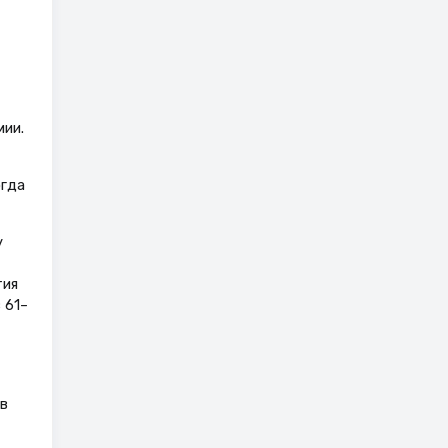
мии.
огда
у
тия
 61–
в