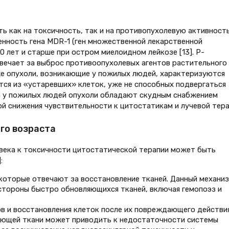
ь как на токсичность, так и на противопухолевую активност
нность гена MDR-1 (ген множественной лекарственной
 лет и старше при остром миелоидном лейкозе [13]. Р-
вечает за выброс противоопухолевых агентов растительного
же опухоли, возникающие у пожилых людей, характеризуются
тся из «устаревших» клеток, уже не способных подвергаться
за у пожилых людей опухоли обладают скудным снабжением
ой снижения чувствительности к цитостатикам и лучевой тера
го возраста
века к токсичности цитостатической терапии может быть
:
которые отвечают за восстановление тканей. Данный механи
стороны быстро обновляющихся тканей, включая гемопоэз и
в и восстановления клеток после их повреждающего действия
ующей ткани может приводить к недостаточности системы