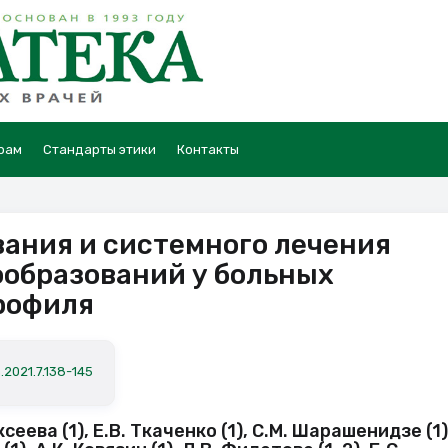
рам
Стандарты этики
Контакты
ания и системного лечения
образований у больных
рофиля
.2021.7.138-145
ксеева (1), Е.В. Ткаченко (1), С.М. Шарашенидзе (1)