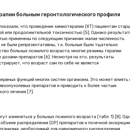
рапии больным геронтологического профиля
оказали, что проведение химиотерапии (ХТ) пациентам стар
ой или продолжительной токсичностью [5]. Однако результат
тью применены по следующим причинам: малая численность
 не были репрезентативны, т.к. больные были тщательно
ство больных пожилого возраста; многие режимы терапии
 дозами препаратов [6]. Несмотря на это, результаты
стрируют, что возраст сам по себе не является
ервных функций многих систем организма. Это может влиять 
воопухолевых препаратов и приводить к более частым
го лечения [7].
т изменяться у больных пожилого возраста (табл. 1) [8]. Од
бъеме распределения (ОР) препаратов и почечной экскреции 
рганизма, необходимый для равномерного распределения