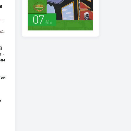
в
г,
д.
й
а –
тим
гий
о