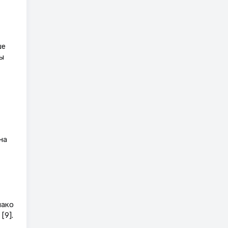
ше
ы
на
нако
[9].