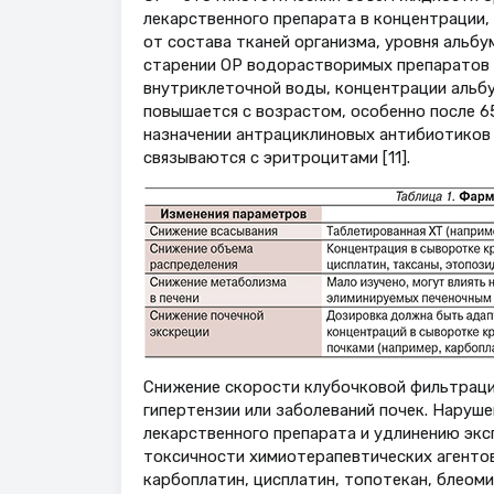
лекарственного препарата в концентрации, 
от состава тканей организма, уровня альб
старении ОР водорастворимых препаратов 
внутриклеточной воды, концентрации альбу
повышается с возрастом, особенно после 65
назначении антрациклиновых антибиотиков и
связываются с эритроцитами [11].
Снижение скорости клубочковой фильтраци
гипертензии или заболеваний почек. Наруш
лекарственного препарата и удлинению экс
токсичности химиотерапевтических агентов
карбоплатин, цисплатин, топотекан, блеом