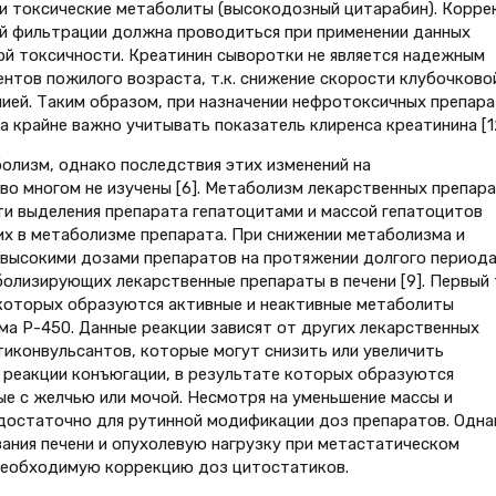
и токсические метаболиты (высокодозный цитарабин). Корре
ой фильтрации должна проводиться при применении данных
й токсичности. Креатинин сыворотки не является надежным
нтов пожилого возраста, т.к. снижение скорости клубочково
ией. Таким образом, при назначении нефротоксичных препар
 крайне важно учитывать показатель клиренса креатинина [12
олизм, однако последствия этих изменений на
во многом не изучены [6]. Метаболизм лекарственных препар
ти выделения препарата гепатоцитами и массой гепатоцитов
х в метаболизме препарата. При снижении метаболизма и
 высокими дозами препаратов на протяжении долгого период
болизирующих лекарственные препараты в печени [9]. Первый 
 которых образуются активные и неактивные метаболиты
а P-450. Данные реакции зависят от других лекарственных
тиконвульсантов, которые могут снизить или увеличить
 реакции конъюгации, в результате которых образуются
е с желчью или мочой. Несмотря на уменьшение массы и
 достаточно для рутинной модификации доз препаратов. Одна
ания печени и опухолевую нагрузку при метастатическом
необходимую коррекцию доз цитостатиков.