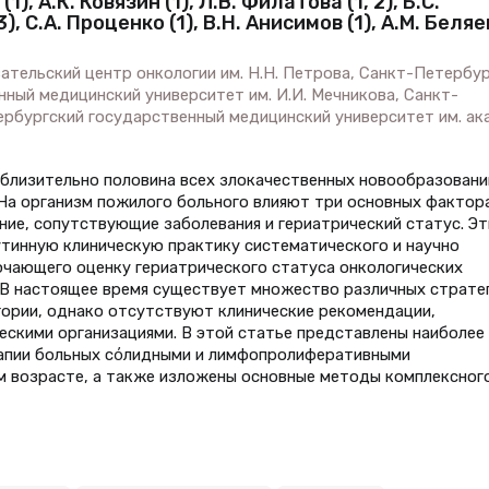
1), А.К. Ковязин (1), Л.В. Филатова (1, 2), Б.С.
3), С.А. Проценко (1), В.Н. Анисимов (1), А.М. Беляе
ательский центр онкологии им. Н.Н. Петрова, Санкт-Петербур
нный медицинский университет им. И.И. Мечникова, Санкт-
ербургский государственный медицинский университет им. ака
иблизительно половина всех злокачественных новообразовани
 На организм пожилого больного влияют три основных фактор
ие, сопутствующие заболевания и гериатрический статус. Э
тинную клиническую практику систематического и научно
ючающего оценку гериатрического статуса онкологических
 В настоящее время существует множество различных страте
гории, однако отсутствуют клинические рекомендации,
скими организациями. В этой статье представлены наиболее
апии больных сόлидными и лимфопролиферативными
м возрасте, а также изложены основные методы комплексног