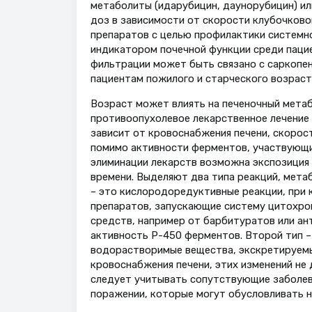
метаболиты (идарубицин, даунорубицин) ил
доз в зависимости от скорости клубочков
препаратов с целью профилактики системно
индикатором почечной функции среди пацие
фильтрации может быть связано с саркопен
пациентам пожилого и старческого возраста
Возраст может влиять на печеночный метаб
противоопухолевое лекарственное лечение 
зависит от кровоснабжения печени, скорос
помимо активности ферментов, участвующи
элиминации лекарств возможна экспозиция
времени. Выделяют два типа реакций, мета
– это кислородоредуктивные реакции, при
препаратов, запускающие систему цитохром
средств, например от барбитуратов или ан
активность Р-450 ферментов. Второй тип –
водорастворимые вещества, экскретируемы
кровоснабжения печени, этих изменений не
следует учитывать сопутствующие заболев
поражении, которые могут обусловливать 