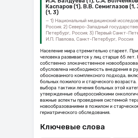
И.А. Балдуева (1), С.А. Волченков (
Каспаров (1), В.В. Семиглазов (1, 
(1, 3)
1) Национальный медицинский исследов
Россия; 2) Северо-Западный государстве
Петербург, Россия; 3) Первый Санкт-Пет
И.П. Павлова, Санкт-Петербург, Россия
Население мира стремительно стареет. Пр
человека развивается у лиц старше 65 лет.
собственно злокачественное новообразован
обусловлена необходимость внедрения в ру
обоснованного комплексного подхода, вкл
больных пожилого и старческого возраста.
выбора тактики лечения больных этой кате
утвержденные общероссийскими онкологиче
важные аспекты проведения системной тер
новообразованиями в пожилом и старческо
гериатрического обследования.
Ключевые слова