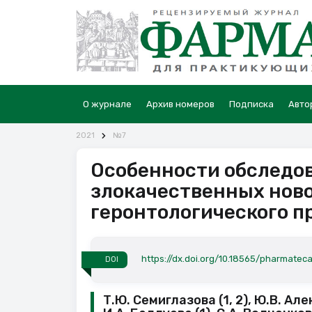
О журнале
Архив номеров
Подписка
Авто
2021
№7
Особенности обследов
злокачественных ново
геронтологического п
https://dx.doi.org/10.18565/pharmateca
DOI
Т.Ю. Семиглазова (1, 2), Ю.В. Але