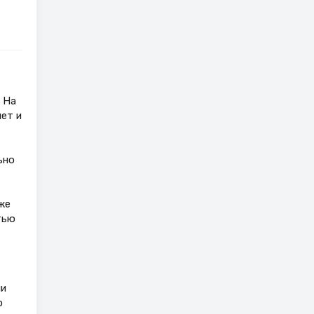
 На
ет и
ьно
же
тью
ми
о