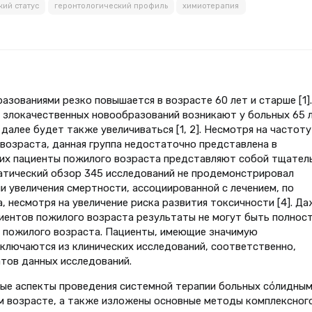
кий статус
геронтологический профиль
химиотерапия
зованиями резко повышается в возрасте 60 лет и старше [1].
 злокачественных новообразований возникают у больных 65 л
далее будет также увеличиваться [1, 2]. Несмотря на частоту
возраста, данная группа недостаточно представлена в
них пациенты пожилого возраста представляют собой тщател
атический обзор 345 исследований не продемонстрировал
 увеличения смертности, ассоциированной с лечением, по
 несмотря на увеличение риска развития токсичности [4]. Да
циентов пожилого возраста результаты не могут быть полнос
 пожилого возраста. Пациенты, имеющие значимую
ключаются из клинических исследований, соответственно,
тов данных исследований.
ные аспекты проведения системной терапии больных сόлидны
м возрасте, а также изложены основные методы комплексног