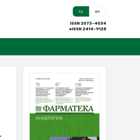
ru
en
ISSN 2073–4034
eISSN 2414–9128
,