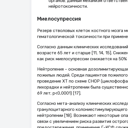
органов; данный механизм ответствен
нейротоксичности.
Миелосупрессия
Резерв стволовых клеток костного мозга м
гематологической токсичности при примене
Согласно данным клинических исследований
возрасте 65 лет и старше [11, 14, 15]. Сн
как риск миелосупрессии снижается на 50%
Нейтропения – основная дозолимитирующая 
пожилых людей. Среди пациентов пожилого
проведение ХТ по схеме СНОР (циклофосфам
лихорадки и нейтропении была существенно 
69 лет; р<0,0001) [17].
Согласно мета-анализу клинических исслед
гранулоцитарного колониестимулирующего 
нейтропении [18]. Возникают некоторые опа
связи с увеличением риска развития острог
предостережения, применение Г-КСФ служит