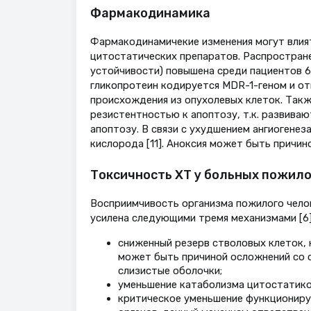
Фармакодинамика
Фармакодинамичекие изменения могут влият
цитостатических препаратов. Распростране
устойчивости) повышена среди пациентов 60
гликопротеин кодируется MDR-1-геном и от
происхождения из опухолевых клеток. Так
резистентностью к апоптозу, т.к. развиваю
апоптозу. В связи с ухудшением ангиогене
кислорода [11]. Аноксия может быть причин
Токсичность ХТ у больных пожило
Восприимчивость организма пожилого чело
усилена следующими тремя механизмами [6]
сниженный резерв стволовых клеток, 
может быть причиной осложнений со 
слизистые оболочки;
уменьшение катаболизма цитостатико
критическое уменьшение функционир