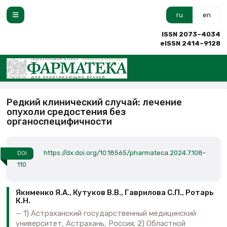
ru
en
ISSN 2073–4034
eISSN 2414–9128
Редкий клинический случай: лечение
опухоли средостения без
органоспецифичности
https://dx.doi.org/10.18565/pharmateca.2024.7.108-
DOI
110
Якименко Я.А., Кутуков В.В., Гаврилова С.П., Ротарь
К.Н.
1) Астраханский государственный медицинский
университет, Астрахань, Россия; 2) Областной