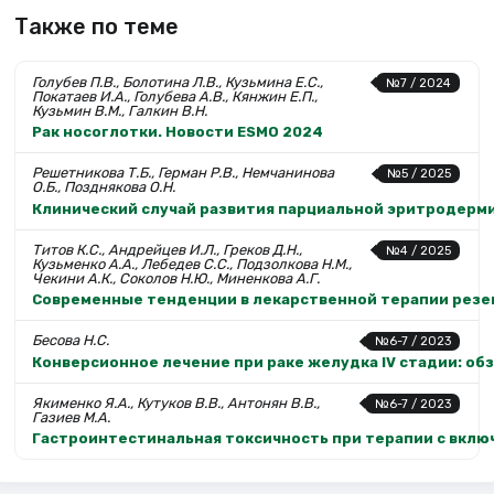
Также по теме
Голубев П.В., Болотина Л.В., Кузьмина Е.С.,
№7 / 2024
Покатаев И.А., Голубева А.В., Кянжин Е.П.,
Кузьмин В.М., Галкин В.Н.
Рак носоглотки. Новости ESMO 2024
Решетникова Т.Б., Герман Р.В., Немчанинова
№5 / 2025
О.Б., Позднякова О.Н.
Клинический случай развития парциальной эритродерм
Титов К.С., Андрейцев И.Л., Греков Д.Н.,
№4 / 2025
Кузьменко А.А., Лебедев С.С., Подзолкова Н.М.,
Чекини А.К., Соколов Н.Ю., Миненкова А.Г.
Современные тенденции в лекарственной терапии резе
Бесова Н.С.
№6-7 / 2023
Конверсионное лечение при раке желудка IV стадии: об
Якименко Я.А., Кутуков В.В., Антонян В.В.,
№6-7 / 2023
Газиев М.А.
Гастроинтестинальная токсичность при терапии с вкл