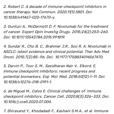
2. Robert C. A decade of immune-checkpoint inhibitors in
cancer therapy. Nat Commun. 2020;11(1):3801. Doi:
10.1038/s41467-020-17670-y.
3. Gunturi A., McDermott D. F. Nivolumab for the treatment
of cancer. Expert Opin Investig Drugs. 2015;24(2):253–260.
Doi: 10.1517/13543784.2015.991819.
4. Sundar R., Cho B. C., Brahmer J.R., Soo R. A. Nivolumab in
NSCLC: latest evidence and clinical potential. Ther Adv Med
Oncol. 2015;7(2):85–96. Doi: 10.1177/1758834014567470.
5. Darvin P., Toor S. M., Sasidharan Nair V., Elkord, E.
Immune checkpoint inhibitors: recent progress and
potential biomarkers. Exp Mol Med. 2018;50(12):1–11. Doi:
10.1038/s12276-018-0191-1.
6. de Miguel M., Calvo E. Clinical challenges of immune
checkpoint inhibitors. Cancer Cell. 2020;8(3):326–333. Doi:
10.1016/j.ccell.2020.07.004.
7. Shiravand Y., Khodadadi F., Kashani S.M.A., et al. Immune