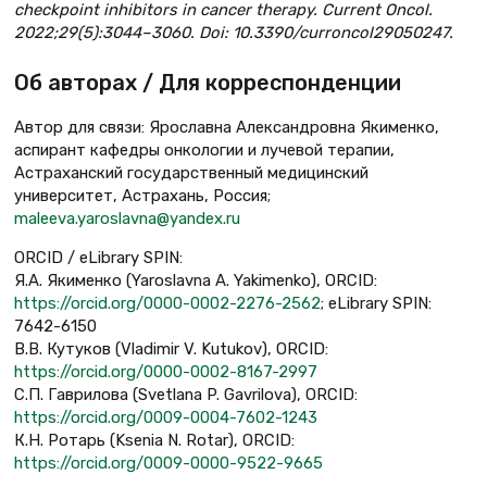
checkpoint inhibitors in cancer therapy. Current Oncol.
2022;29(5):3044–3060. Doi: 10.3390/curroncol29050247.
Об авторах / Для корреспонденции
Автор для связи: Ярославна Александровна Якименко,
аспирант кафедры онкологии и лучевой терапии,
Астраханский государственный медицинский
университет, Астрахань, Россия;
maleeva.yaroslavna@yandex.ru
ORCID / eLibrary SPIN:
Я.А. Якименко (Yaroslavna A. Yakimenko), ORCID:
https://orcid.org/0000-0002-2276-2562
; eLibrary SPIN:
7642-6150
В.В. Кутуков (Vladimir V. Kutukov), ORCID:
https://orcid.org/0000-0002-8167-2997
С.П. Гаврилова (Svetlana P. Gavrilova), ORCID:
https://orcid.org/0009-0004-7602-1243
К.Н. Ротарь (Ksenia N. Rotar), ORCID:
https://orcid.org/0009-0000-9522-9665