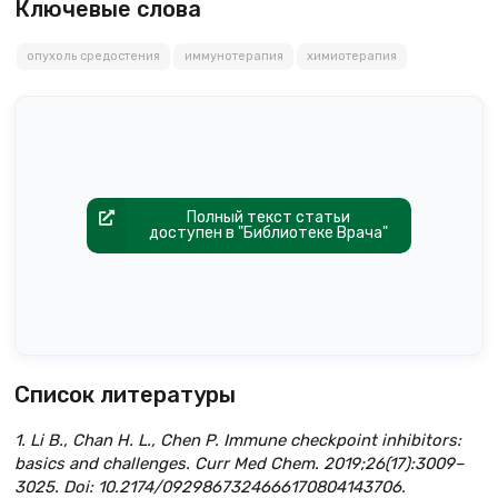
Ключевые слова
опухоль средостения
иммунотерапия
химиотерапия
Полный текст статьи
доступен в "Библиотеке Врача"
Список литературы
1. Li B., Chan H. L., Chen P. Immune checkpoint inhibitors:
basics and challenges. Curr Med Chem. 2019;26(17):3009–
3025. Doi: 10.2174/0929867324666170804143706.