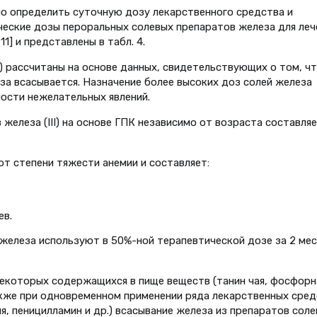
о определить суточную дозу лекарственного средства и
ческие дозы пероральных солевых препаратов железа для леч
] и представлены в табл. 4.
) рассчитаны на основе данных, свидетельствующих о том, ч
за всасывается. Назначение более высоких доз солей железа
ости нежелательных явлений.
железа (III) на основе ГПК независимо от возраста составляе
т степени тяжести анемии и составляет:
ев.
железа используют в 50%-ной терапевтической дозе за 2 мес
екоторых содержащихся в пище веществ (танин чая, фосфорн
также при одновременном применении ряда лекарственных сре
я, пеницилламин и др.) всасывание железа из препаратов соле