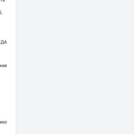
сте
б,
ЖДА
ная
жно