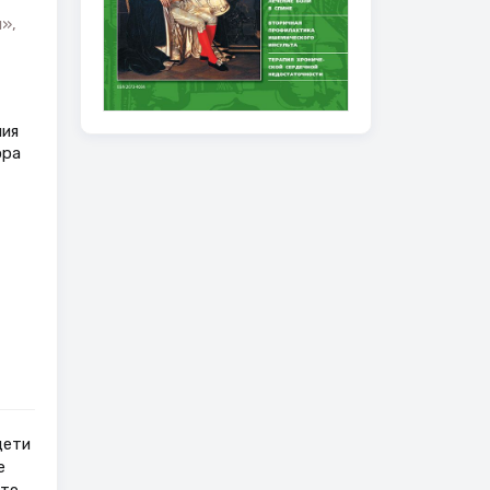
»,
ния
ора
дети
е