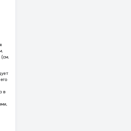
я
м.
(см.
дует
 его
о в
ыми,