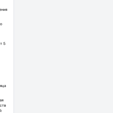
ения
то
т 5
яца
ая
дств
й