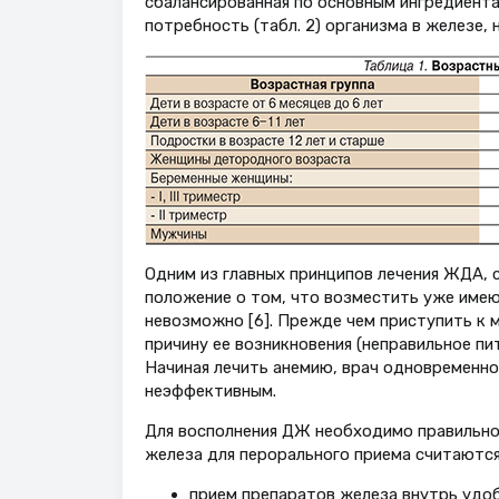
сбалансированная по основным ингредиент
потребность (табл. 2) организма в железе, 
Одним из главных принципов лечения ЖДА, с
положение о том, что возместить уже име
невозможно [6]. Прежде чем приступить к
причину ее возникновения (неправильное пит
Начиная лечить анемию, врач одновременно
неэффективным.
Для восполнения ДЖ необходимо правильн
железа для перорального приема считаются
прием препаратов железа внутрь удоб