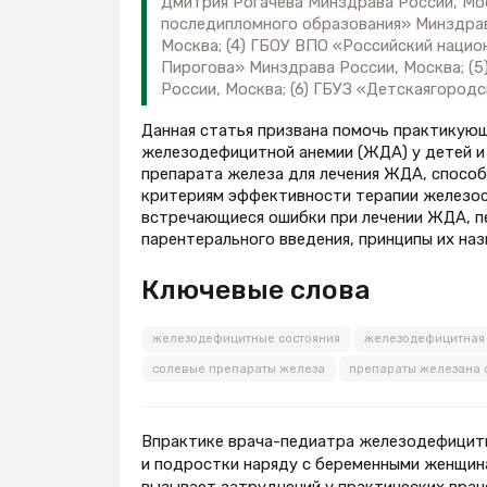
Дмитрия Рогачева Минздрава России, Мос
последипломного образования» Минздрав
Москва; (4) ГБОУ ВПО «Российский нацио
Пирогова» Минздрава России, Москва; (5
России, Москва; (6) ГБУЗ «Детскаягород
Данная статья призвана помочь практикующ
железодефицитной анемии (ЖДА) у детей и
препарата железа для лечения ЖДА, способ
критериям эффективности терапии железо
встречающиеся ошибки при лечении ЖДА, пе
парентерального введения, принципы их наз
Ключевые слова
железодефицитные состояния
железодефицитная
солевые препараты железа
препараты железана 
Впрактике врача-педиатра железодефицитн
и подростки наряду с беременными женщинам