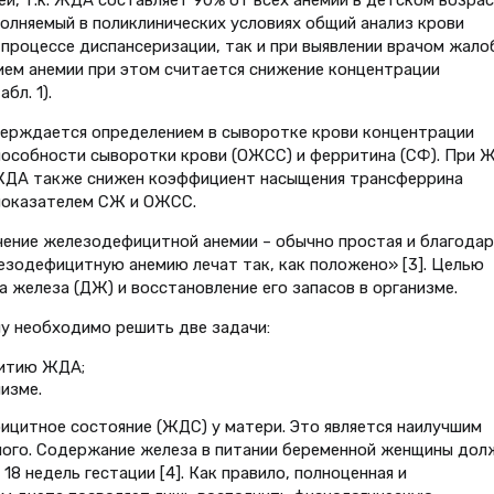
й, т.к. ЖДА составляет 90% от всех анемий в детском возра
ыполняемый в поликлинических условиях общий анализ крови
 процессе диспансеризации, так и при выявлении врачом жало
ием анемии при этом считается снижение концентрации
бл. 1).
ерждается определением в сыворотке крови концентрации
особности сыворотки крови (ОЖСС) и ферритина (СФ). При 
ЖДА также снижен коэффициент насыщения трансферрина
показателем СЖ и ОЖСС.
ечение железодефицитной анемии – обычно простая и благодар
лезодефицитную анемию лечат так, как положено» [3]. Целью
 железа (ДЖ) и восстановление его запасов в организме.
чу необходимо решить две задачи:
витию ЖДА;
изме.
цитное состояние (ЖДС) у матери. Это является наилучшим
ого. Содержание железа в питании беременной женщины дол
 18 недель гестации [4]. Как правило, полноценная и