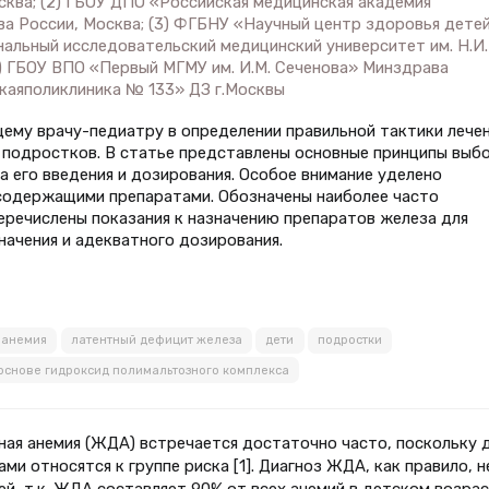
ква; (2) ГБОУ ДПО «Российская медицинская академия
а России, Москва; (3) ФГБНУ «Научный центр здоровья детей
нальный исследовательский медицинский университет им. Н.И.
) ГБОУ ВПО «Первый МГМУ им. И.М. Сеченова» Минздрава
скаяполиклиника № 133» ДЗ г.Москвы
ему врачу-педиатру в определении правильной тактики лече
 подростков. В статье представлены основные принципы выб
а его введения и дозирования. Особое внимание уделено
содержащими препаратами. Обозначены наиболее часто
речислены показания к назначению препаратов железа для
начения и адекватного дозирования.
 анемия
латентный дефицит железа
дети
подростки
основе гидроксид полимальтозного комплекса
ая анемия (ЖДА) встречается достаточно часто, поскольку 
и относятся к группе риска [1]. Диагноз ЖДА, как правило, н