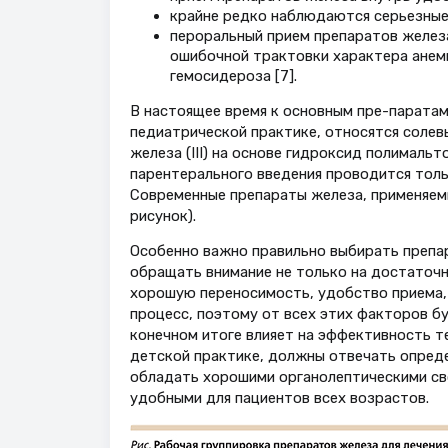
крайне редко наблюдаются серьезные
пероральный прием препаратов железа
ошибочной трактовки характера анем
гемосидероза [7].
В настоящее время к основным пре-паратам
педиатрической практике, относятся солевы
железа (III) на основе гидроксид полималь
парентерального введения проводится тольк
Современные препараты железа, применяемы
рисунок).
Особенно важно правильно выбирать препар
обращать внимание не только на достаточн
хорошую переносимость, удобство приема,
процесс, поэтому от всех этих факторов б
конечном итоге влияет на эффективность те
детской практике, должны отвечать опред
обладать хорошими органолептическими св
удобными для пациентов всех возрастов.