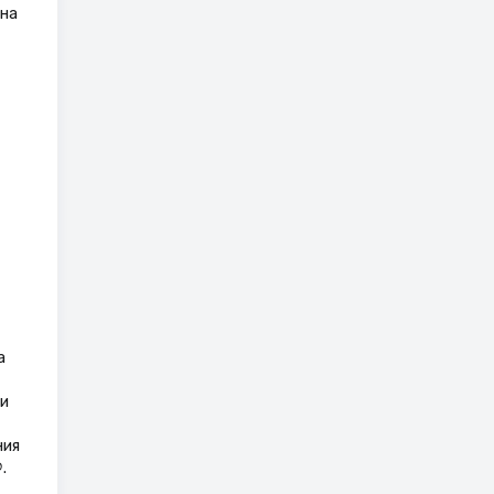
 на
а
и
ния
.