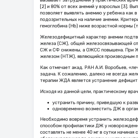
вызывает затруднений у практических враче
[2] и 80% от всех анемий у взрослых [3]. В
позволяет выявлять анемию у ребенка как в
подозрительных на наличие анемии. Критер
гемоглобина (Hb) ниже возрастной нормы (та
Железодефицитный характер анемии подтв
железа (СЖ), общей железосвязывающей сп
СЖ и СФ снижены, а ОЖСС повышена. При 
железом (НТЖ), являющийся производным 
Как отмечает акад. РАН А.И. Воробьев, «л
задача. К сожалению, далеко не всегда же
терапии ЖДА является устранение дефицита
Исходя из данной цели, практическому вра
устранить причину, приведшую к раз
одновременно возместить ДЖ в орган
Необходимо вовремя устранить железодефи
способом профилактики ДЖ у новорожденн
составлять не менее 40 мг в сутки начиная с