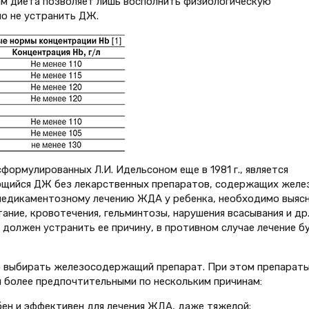
ам диета позволяет лишь восполнить физиологическую
но не устранить ДЖ.
формулированных Л.И. Идельсоном еще в 1981 г., является
ющийся ДЖ без лекарственных препаратов, содержащих желе
 медикаментозному лечению ЖДА у ребенка, необходимо выяс
ание, кровотечения, гельминтозы, нарушения всасывания и др.
 должен устранить ее причину, в противном случае лечение б
о выбирать железосодержащий препарат. При этом препарат
 более предпочтительными по нескольким причинам:
ен и эффективен для лечения ЖДА, даже тяжелой;