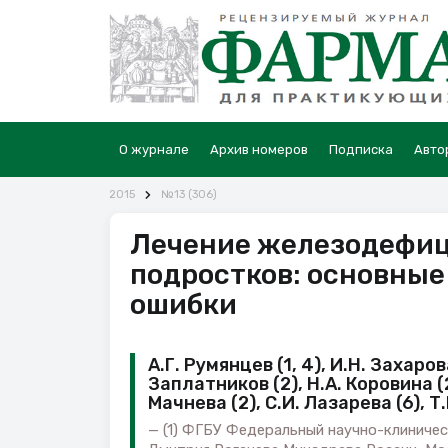
О журнале
Архив номеров
Подписка
Авто
2015
№13 (306)
Лечение железодефиц
подростков: основные
ошибки
А.Г. Румянцев (1, 4), И.Н. Захарова
Заплатников (2), Н.А. Коровина (2),
Мачнева (2), С.И. Лазарева (6), Т
(1) ФГБУ Федеральный научно-клиничес