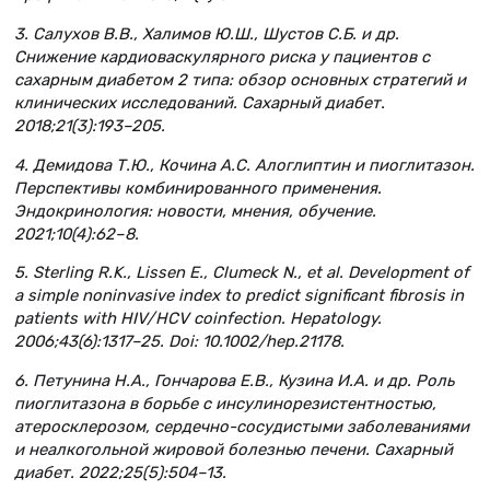
3. Салухов В.В., Халимов Ю.Ш., Шустов С.Б. и др.
Снижение кардиоваскулярного риска у пациентов с
сахарным диабетом 2 типа: обзор основных стратегий и
клинических исследований. Сахарный диабет.
2018;21(3):193–205.
4. Демидова Т.Ю., Кочина А.С. Алоглиптин и пиоглитазон.
Перспективы комбинированного применения.
Эндокринология: новости, мнения, обучение.
2021;10(4):62–8.
5. Sterling R.K., Lissen E., Clumeck N., et al. Development of
a simple noninvasive index to predict significant fibrosis in
patients with HIV/HCV coinfection. Hepatology.
2006;43(6):1317–25. Doi: 10.1002/hep.21178.
6. Петунина Н.А., Гончарова Е.В., Кузина И.А. и др. Роль
пиоглитазона в борьбе с инсулинорезистентностью,
атеросклерозом, сердечно-сосудистыми заболеваниями
и неалкогольной жировой болезнью печени. Сахарный
диабет. 2022;25(5):504–13.