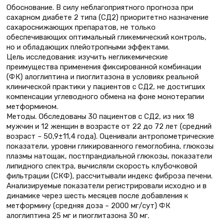
Обоснование. В силу неблагоприятного прогноза при
сахарном диабете 2 типа (СД2) приоритетно назначение
сахароснижающих препаратов, не только
обеспечивающих оптимальный гликемический контроль,
но и обладающих плейотропными эффектами.
Цель исследования: изучить негликемические
преимущества применения фиксированной комбинации
(ФК) алоглиптина и пиоглитазона в условиях реальной
клинической практики у пациентов с СД2, не достигших
компенсации углеводного обмена на фоне монотерапии
метформином.
Методы. Обследованы 30 пациентов с СД2, из них 18
мужчин и 12 женщин в возрасте от 22 до 72 лет (средний
возраст – 50,9±11,4 года). Оценивали антропометрические
показатели, уровни гликированного гемоглобина, глюкозы
плазмы натощак, постпрандиальной глюкозы, показатели
липидного спектра, вычисляли скорость клубочковой
фильтрации (СКФ), рассчитывали индекс фиброза печени.
Анализируемые показатели регистрировали исходно и в
динамике через шесть месяцев после добавления к
метформину (средняя доза – 2000 мг/сут) ФК
алоглиптина 25 мг и пиоглитазона 30 мг.