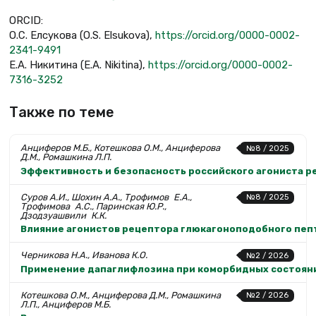
ORCID:
О.С. Елсукова (O.S. Elsukova),
https://orcid.org/0000-0002-
2341-9491
Е.А. Никитина (E.A. Nikitina),
https://orcid.org/0000-0002-
7316-3252
Также по теме
Анциферов М.Б., Котешкова О.М., Анциферова
№8 / 2025
Д.М., Ромашкина Л.П.
Эффективность и безопасность российского агониста р
Суров А.И., Шохин А.А., Трофимов Е.А.,
№8 / 2025
Трофимова А.С., Паринская Ю.Р.,
Дзодзуашвили К.К.
Влияние агонистов рецептора глюкагоноподобного пеп
Черникова Н.А., Иванова К.О.
№2 / 2026
Применение дапаглифлозина при коморбидных состоян
Котешкова О.М., Анциферова Д.М., Ромашкина
№2 / 2026
Л.П., Анциферов М.Б.