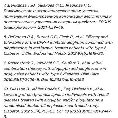
7. Демидова Т.Ю., Ушанова Ф.О., Жаркова П.О.
Гликемические и негликемические преимущества
применения фиксированной комбинации алоглиптина и
пиоглитазона в управлении сахарным диабетом. FOCUS
Эндокринология. 2021;4:39–48.
8. DeFronzo R.A., Burant C.F., Fleck P., et al. Efficacy and
tolerability of the DPP-4 inhibitor alogliptin combined with
pioglitazone, in metformin-treated patients with type 2
Diabetes. J Clin Endocrinol Metab. 2012;97(5):1615–22.
9. Rosenstock J., Inzucchi S.E., Seufert J., et al. Initial
combination therapy with alogliptin and pioglitazone in
drug-naive patients with type 2 diabetes. Diab Care.
2010;33(11):2406–8. Doi: 10.2337/dc10-0159.
10. Eliasson B., Möller-Goede D., Eeg-Olofsson K., et al.
Lowering of postprandial lipids in individuals with type 2
diabetes treated with alogliptin and/or pioglitazone: a
randomised double-blind placebo-controlled study.
Diabetol. 2012;55(4):915–25. Doi: 10.1007/s00125-011-2447-
3.