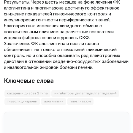
Результаты. Через шесть месяцев на фоне лечения ФК
алоглиптина и пиоглитазона достигнуто эффективное
снижение показателей гликемического контроля и
инсулинорезистентности периферических тканей,
благоприятные изменения липидного обмена с
положительным влиянием на расчетные показатели
индекса фиброза печени и уровень СКФ.
Заключение. ФК алоглиптина и пиоглитазона
обеспечивает не только оптимальный гликемический
контроль, но и способна оказывать ряд плейотропных
действий в отношении сердечно-сосудистых заболеваний
и неалкогольной жировой болезни печени.
Ключевые слова
сахарный диабет 2 типа
ингибиторы дипептидилпептидазы-4
тиазолидиндионы
алоглиптин
пиоглитазон