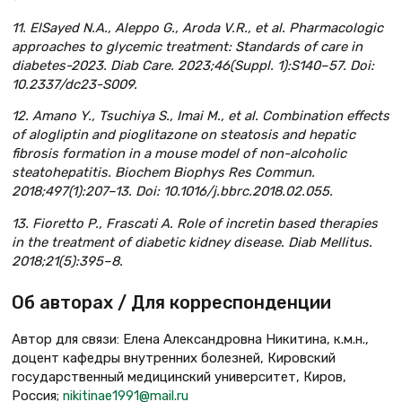
11. ElSayed N.A., Aleppo G., Aroda V.R., et al. Pharmacologic
approaches to glycemic treatment: Standards of care in
diabetes-2023. Diab Care. 2023;46(Suppl. 1):S140–57. Doi:
10.2337/dc23-S009.
12. Amano Y., Tsuchiya S., Imai M., et al. Combination effects
of alogliptin and pioglitazone on steatosis and hepatic
fibrosis formation in a mouse model of non-alcoholic
steatohepatitis. Biochem Biophys Res Commun.
2018;497(1):207–13. Doi: 10.1016/j.bbrc.2018.02.055.
13. Fioretto P., Frascati A. Role of incretin based therapies
in the treatment of diabetic kidney disease. Diab Mellitus.
2018;21(5):395–8.
Об авторах / Для корреспонденции
Автор для связи: Елена Александровна Никитина, к.м.н.,
доцент кафедры внутренних болезней, Кировский
государственный медицинский университет, Киров,
Россия;
nikitinae1991@mail.ru