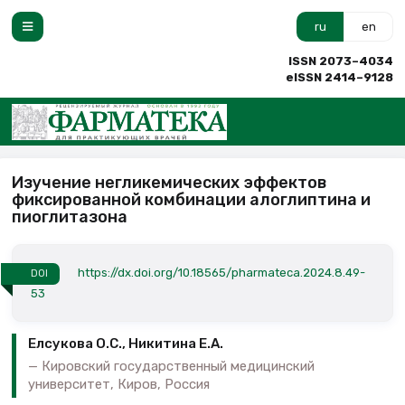
ru
en
ISSN 2073–4034
eISSN 2414–9128
Изучение негликемических эффектов
фиксированной комбинации алоглиптина и
пиоглитазона
https://dx.doi.org/10.18565/pharmateca.2024.8.49-
DOI
53
Елсукова О.С., Никитина Е.А.
Кировский государственный медицинский
университет, Киров, Россия