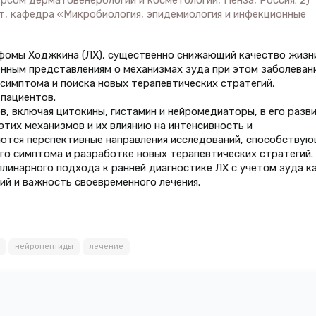
т, кафедра «Микробиология, эпидемиология и инфекционные
мфомы Ходжкина (ЛХ), существенно снижающий качество жизн
нным представлениям о механизмах зуда при этом заболеван
 симптома и поиска новых терапевтических стратегий,
 пациентов.
, включая цитокины, гистамин и нейромедиаторы, в его разви
тих механизмов и их влиянию на интенсивность и
ются перспективные направления исследований, способству
го симптома и разработке новых терапевтических стратегий.
инарного подхода к ранней диагностике ЛХ с учетом зуда к
ий и важность своевременного лечения.
нейропептиды
лечение