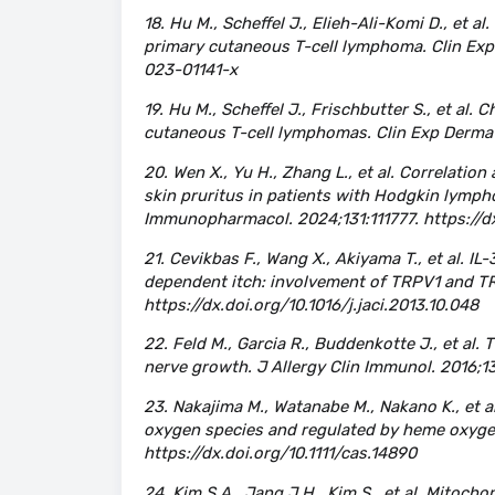
18. Hu M., Scheffel J., Elieh-Ali-Komi D., et 
primary cutaneous T-cell lymphoma. Clin Exp 
023-01141-x
19. Hu M., Scheffel J., Frischbutter S., et al.
cutaneous T-cell lymphomas. Clin Exp Dermato
20. Wen X., Yu H., Zhang L., et al. Correlatio
skin pruritus in patients with Hodgkin lymp
Immunopharmacol. 2024;131:111777. https://dx
21. Cevikbas F., Wang X., Akiyama T., et al. I
dependent itch: involvement of TRPV1 and TR
https://dx.doi.org/10.1016/j.jaci.2013.10.048
22. Feld M., Garcia R., Buddenkotte J., et al
nerve growth. J Allergy Clin Immunol. 2016;13
23. Nakajima M., Watanabe M., Nakano K., et a
oxygen species and regulated by heme oxygen
https://dx.doi.org/10.1111/cas.14890
24. Kim S.A., Jang J.H., Kim S., et al. Mitoch