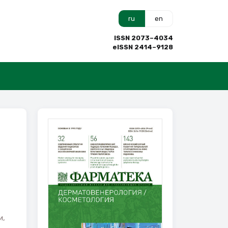
ru
en
ISSN 2073–4034
eISSN 2414–9128
и,