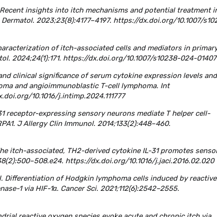
al. Recent insights into itch mechanisms and potential treatment i
Dermatol. 2023;23(8):4177–4197. https://dx.doi.org/10.1007/s10
 Characterization of itch-associated cells and mediators in primar
l. 2024;24(1):171. https://dx.doi.org/10.1007/s10238-024-01407
n and clinical significance of serum cytokine expression levels and
homa and angioimmunoblastic T-cell lymphoma. Int
.doi.org/10.1016/j.intimp.2024.111777
L-31 receptor-expressing sensory neurons mediate T helper cell-
PA1. J Allergy Clin Immunol. 2014;133(2):448–460.
. The itch-associated, TH2-derived cytokine IL-31 promotes senso
8(2):500–508.e24. https://dx.doi.org/10.1016/j.jaci.2016.02.020
l. Differentiation of Hodgkin lymphoma cells induced by reactive
ase-1 via HIF-1α. Cancer Sci. 2021;112(6):2542–2555.
ondrial reactive oxygen species evoke acute and chronic itch via