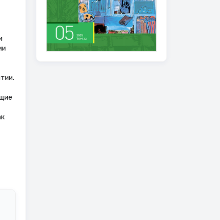
и
ии
тии.
ющие
ак