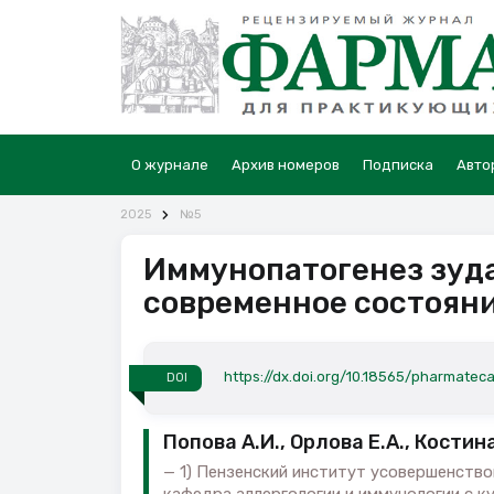
О журнале
Архив номеров
Подписка
Авто
2025
№5
Иммунопатогенез зуд
современное состояни
https://dx.doi.org/10.18565/pharmateca
DOI
Попова А.И., Орлова Е.А., Костин
1) Пензенский институт усовершенств
кафедра аллергологии и иммунологии с ку