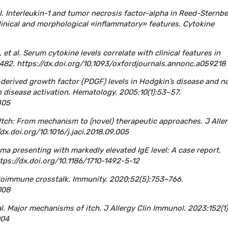
al. Interleukin-1 and tumor necrosis factor-alpha in Reed-Sternb
clinical and morphological «inflammatory» features. Cytokine
et al. Serum cytokine levels correlate with clinical features in
–482. https://dx.doi.org/10.1093/oxfordjournals.annonc.a059218
let-derived growth factor (PDGF) levels in Hodgkin’s disease and n
 disease activation. Hematology. 2005;10(1):53–57.
405
 Itch: From mechanism to (novel) therapeutic approaches. J Alle
dx.doi.org/10.1016/j.jaci.2018.09.005
ma presenting with markedly elevated IgE level: A case report.
tps://dx.doi.org/10.1186/1710-1492-5-12
uroimmune crosstalk. Immunity. 2020;52(5):753–766.
008
t al. Major mechanisms of itch. J Allergy Clin Immunol. 2023;152(1)
004