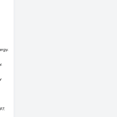
ergy.
y.
y
97.