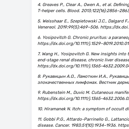
4. Greaves P., Clear A., Owen A., et al. Defi
T-helper cells. Blood. 2013;122(16):2856–286
5. Weisshaar E., Szepietowski J.C., Dalgard F.
Venereol. 2019;99(5):469–506. https://dx.d
6. Yosipovitch G. Chronic pruritus: a paraneo
https://dx.doi.org/10.1111/j.1529–8019.2010.0
7. Wang H., Yosipovitch G. New insights into 
end-stage renal disease, chronic liver diseas
https://dx.doi.org/10.1111/j.1365-4632.2009.
8. Рукавицын А.О., Ламоткин И.А., Рукави
злокачественных лимфомах. Вестник дерма
9. Rubenstein M., Duvic M. Cutaneous manifes
https://dx.doi.org/10.1111/j.1365-4632.2006.
10. Hiramanek N. Itch: a symptom of occult d
11. Gobbi P.G., Attardo-Parrinello G., Lattanc
disease. Cancer. 1983;51(10):1934–1936. http