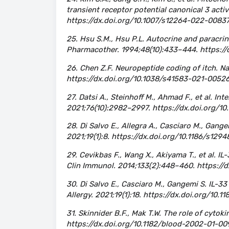
transient receptor potential canonical 3 acti
https://dx.doi.org/10.1007/s12264-022-0083
25. Hsu S.M., Hsu P.L. Autocrine and paracr
Pharmacother. 1994;48(10):433–444. https:/
26. Chen Z.F. Neuropeptide coding of itch. N
https://dx.doi.org/10.1038/s41583-021-0052
27. Datsi A., Steinhoff M., Ahmad F., et al. In
2021;76(10):2982–2997. https://dx.doi.org/10.1
28. Di Salvo E., Allegra A., Casciaro M., Gange
2021;19(1):8. https://dx.doi.org/10.1186/s129
29. Cevikbas F., Wang X., Akiyama T., et al. IL
Clin Immunol. 2014;133(2):448–460. https://dx
30. Di Salvo E., Casciaro M., Gangemi S. IL-3
Allergy. 2021;19(1):18. https://dx.doi.org/10.
31. Skinnider B.F., Mak T.W. The role of cyto
https://dx.doi.org/10.1182/blood-2002-01-00