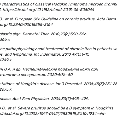
ning characteristics of classical Hodgkin lymphoma microenvironm
3. https://dx.doi.org/10.1182/blood-2013-06-508044
J., et al. European S2k Guideline on chronic pruritus. Acta Derm
oi.org/10.2340/00015555-3164
plastic sign. Dermatol Ther. 2010;23(6):590-596.
1366.x
the pathophysiology and treatment of chronic itch in patients w
es, and lymphoma. Int J Dermatol. 2010;49(1):1–11.
04249.x
цын О.А. и др. Неспецифические поражения кожи при
тологии и венерологии. 2020;4:76–80.
tations of Hodgkin’s disease. Int J Dermatol. 2006;45(3):251-25
02675.x
isease. Aust Fam Physician. 2004;33(7):495–499.
io G., et al. Severe pruritus should be a B symptom in Hodgkin’s
s://dx.doi.org/10.1002/1097-0142(19830515)51:10<1934::aid-