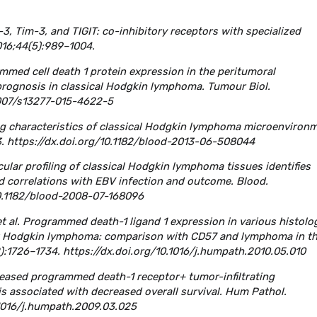
-3, Tim-3, and TIGIT: co-inhibitory receptors with specialized
016;44(5):989–1004.
rammed cell death 1 protein expression in the peritumoral
rognosis in classical Hodgkin lymphoma. Tumour Biol.
.1007/s13277-015-4622-5
ining characteristics of classical Hodgkin lymphoma microenviron
3. https://dx.doi.org/10.1182/blood-2013-06-508044
olecular profiling of classical Hodgkin lymphoma tissues identifies
d correlations with EBV infection and outcome. Blood.
10.1182/blood-2008-07-168096
et al. Programmed death-1 ligand 1 expression in various histolo
t Hodgkin lymphoma: comparison with CD57 and lymphoma in t
2):1726–1734. https://dx.doi.org/10.1016/j.humpath.2010.05.010
Increased programmed death-1 receptor+ tumor-infiltrating
 associated with decreased overall survival. Hum Pathol.
.1016/j.humpath.2009.03.025