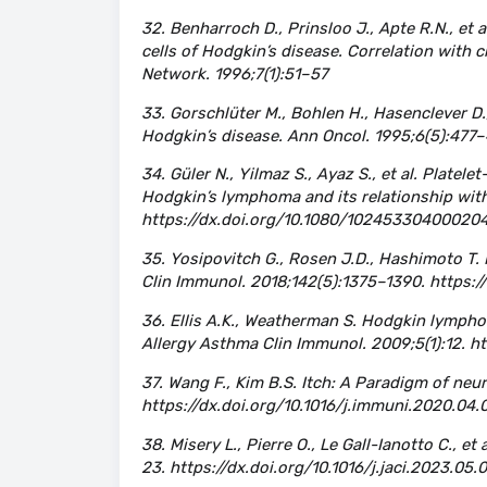
32. Benharroch D., Prinsloo J., Apte R.N., et 
cells of Hodgkin’s disease. Correlation with 
Network. 1996;7(1):51–57
33. Gorschlüter M., Bohlen H., Hasenclever D., 
Hodgkin’s disease. Ann Oncol. 1995;6(5):477
34. Güler N., Yilmaz S., Ayaz S., et al. Plate
Hodgkin’s lymphoma and its relationship with
https://dx.doi.org/10.1080/10245330400020
35. Yosipovitch G., Rosen J.D., Hashimoto T.
Clin Immunol. 2018;142(5):1375–1390. https://
36. Ellis A.K., Weatherman S. Hodgkin lympho
Allergy Asthma Clin Immunol. 2009;5(1):12. ht
37. Wang F., Kim B.S. Itch: A Paradigm of ne
https://dx.doi.org/10.1016/j.immuni.2020.04.
38. Misery L., Pierre O., Le Gall-Ianotto C., e
23. https://dx.doi.org/10.1016/j.jaci.2023.05.