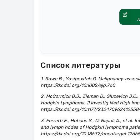
д
Список литературы
1. Rowe B., Yosipovitch G. Malignancy-associa
https://dx.doi.org/10.1002/ejp.760
2. McCormick B.J., Zieman D., Sluzevich J.C.,
Hodgkin Lymphoma. J Investig Med High Imp
https://dx.doi.org/10.1177/232470962412558
3. Ferretti E., Hohaus S., Di Napoli A., et al
and lymph nodes of Hodgkin lymphoma patien
https://dx.doi.org/10.18632/oncotarget.1966