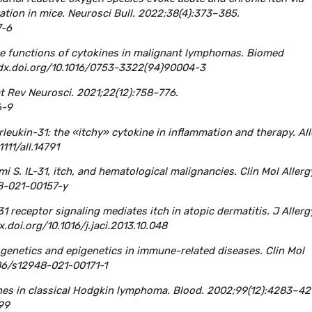
vation in mice. Neurosci Bull. 2022;38(4):373–385.
7-6
ine functions of cytokines in malignant lymphomas. Biomed
/dx.doi.org/10.1016/0753-3322(94)90004-3
at Rev Neurosci. 2021;22(12):758–776.
6-9
terleukin-31: the «itchy» cytokine in inflammation and therapy. All
111/all.14791
mi S. IL-31, itch, and hematological malignancies. Clin Mol Allerg
48-021-00157-y
-31 receptor signaling mediates itch in atopic dermatitis. J Allerg
.doi.org/10.1016/j.jaci.2013.10.048
3 genetics and epigenetics in immune-related diseases. Clin Mol
1186/s12948-021-00171-1
kines in classical Hodgkin lymphoma. Blood. 2002;99(12):4283–42
99