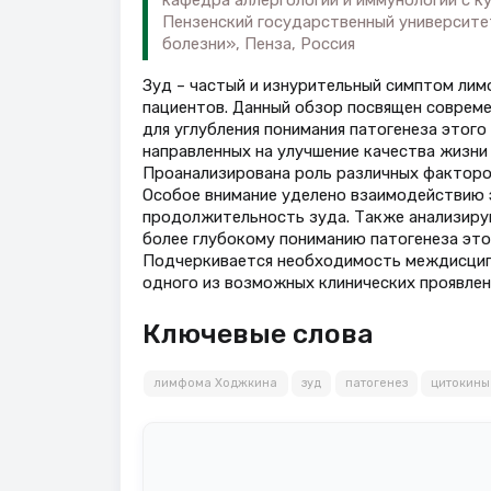
Пензенский государственный университе
болезни», Пенза, Россия
Зуд – частый и изнурительный симптом ли
пациентов. Данный обзор посвящен совреме
для углубления понимания патогенеза этого
направленных на улучшение качества жизни
Проанализирована роль различных факторов
Особое внимание уделено взаимодействию э
продолжительность зуда. Также анализиру
более глубокому пониманию патогенеза это
Подчеркивается необходимость междисципл
одного из возможных клинических проявлен
Ключевые слова
лимфома Ходжкина
зуд
патогенез
цитокины