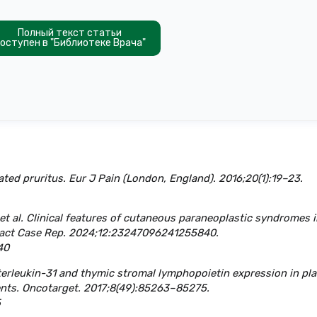
Полный текст статьи
оступен в "Библиотеке Врача"
ted pruritus. Eur J Pain (London, England). 2016;20(1):19–23.
 et al. Clinical features of cutaneous paraneoplastic syndromes i
act Case Rep. 2024;12:23247096241255840.
40
. Interleukin-31 and thymic stromal lymphopoietin expression in p
ts. Oncotarget. 2017;8(49):85263–85275.
5