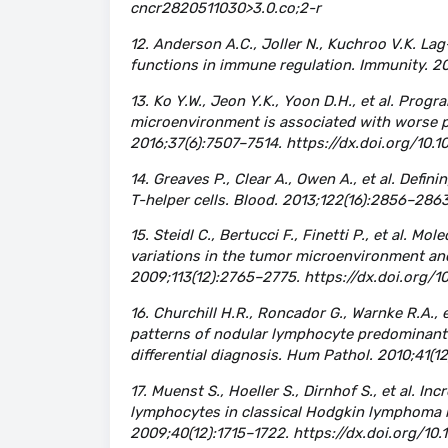
cncr2820511030>3.0.co;2-r
12. Anderson A.C., Joller N., Kuchroo V.K. Lag
functions in immune regulation. Immunity. 2
13. Ko Y.W., Jeon Y.K., Yoon D.H., et al. Prog
microenvironment is associated with worse p
2016;37(6):7507–7514. https://dx.doi.org/10
14. Greaves P., Clear A., Owen A., et al. Def
T-helper cells. Blood. 2013;122(16):2856–286
15. Steidl C., Bertucci F., Finetti P., et al. M
variations in the tumor microenvironment an
2009;113(12):2765–2775. https://dx.doi.org/
16. Churchill H.R., Roncador G., Warnke R.A., 
patterns of nodular lymphocyte predominan
differential diagnosis. Hum Pathol. 2010;41(1
17. Muenst S., Hoeller S., Dirnhof S., et al. 
lymphocytes in classical Hodgkin lymphoma is
2009;40(12):1715–1722. https://dx.doi.org/10