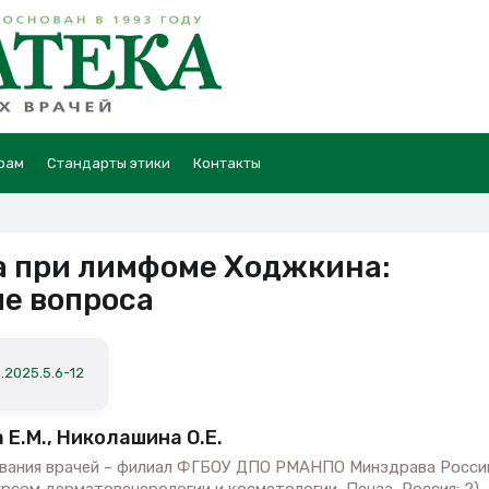
рам
Стандарты этики
Контакты
а при лимфоме Ходжкина:
е вопроса
.2025.5.6-12
а Е.М., Николашина О.Е.
ования врачей – филиал ФГБОУ ДПО РМАНПО Минздрава Росси
рсом дерматовенерологии и косметологии, Пенза, Россия; 2)