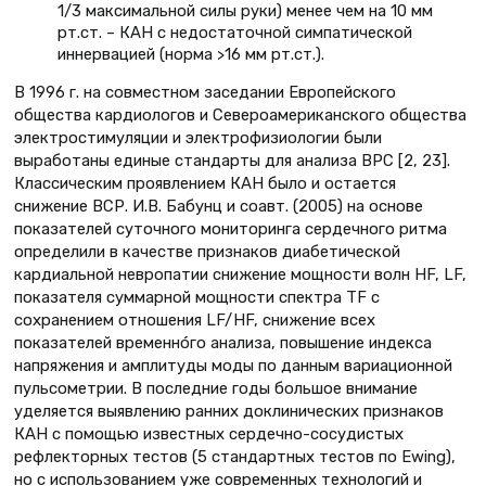
1/3 максимальной силы руки) менее чем на 10 мм
рт.ст. – КАН с недостаточной симпатической
иннервацией (норма >16 мм рт.ст.).
В 1996 г. на совместном заседании Европейского
общества кардиологов и Североамериканского общества
электростимуляции и электрофизиологии были
выработаны единые стандарты для анализа ВРС [2, 23].
Классическим проявлением КАН было и остается
снижение ВСР. И.В. Бабунц и соавт. (2005) на основе
показателей суточного мониторинга сердечного ритма
определили в качестве признаков диабетической
кардиальной невропатии снижение мощности волн HF, LF,
показателя суммарной мощности спектра TF с
сохранением отношения LF/HF, снижение всех
показателей временнóго анализа, повышение индекса
напряжения и амплитуды моды по данным вариационной
пульсометрии. В последние годы большое внимание
уделяется выявлению ранних доклинических признаков
КАН с помощью известных сердечно-сосудистых
рефлекторных тестов (5 стандартных тестов по Ewing),
но с использованием уже современных технологий и