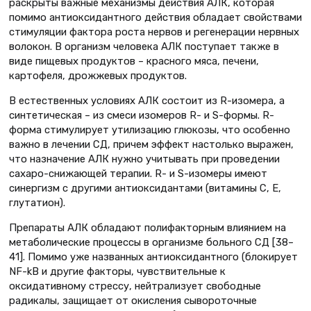
раскрыты важные механизмы действия АЛК, которая
помимо антиоксидантного действия обладает свойствами
стимуляции фактора роста нервов и регенерации нервных
волокон. В организм человека АЛК поступает также в
виде пищевых продуктов – красного мяса, печени,
картофеля, дрожжевых продуктов.
В естественных условиях АЛК состоит из R-изомера, а
синтетическая – из смеси изомеров R- и S-формы. R-
форма стимулирует утилизацию глюкозы, что особенно
важно в лечении СД, причем эффект настолько выражен,
что назначение АЛК нужно учитывать при проведении
сахаро-снижающей терапии. R- и S-изомеры имеют
синергизм с другими антиоксидантами (витамины С, Е,
глутатион).
Препараты АЛК обладают полифакторным влиянием на
метаболические процессы в организме больного СД [38–
41]. Помимо уже названных антиоксидантного (блокирует
NF-kB и другие факторы, чувствительные к
оксидативному стрессу, нейтрализует свободные
радикалы, защищает от окисления сывороточные