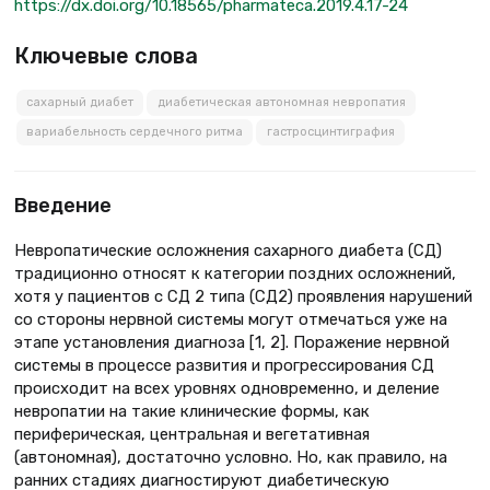
https://dx.doi.org/10.18565/pharmateca.2019.4.17-24
Ключевые слова
сахарный диабет
диабетическая автономная невропатия
вариабельность сердечного ритма
гастросцинтиграфия
Введение
Невропатические осложнения сахарного диабета (СД)
традиционно относят к категории поздних осложнений,
хотя у пациентов с СД 2 типа (СД2) проявления нарушений
со стороны нервной системы могут отмечаться уже на
этапе установления диагноза [1, 2]. Поражение нервной
системы в процессе развития и прогрессирования СД
происходит на всех уровнях одновременно, и деление
невропатии на такие клинические формы, как
периферическая, центральная и вегетативная
(автономная), достаточно условно. Но, как правило, на
ранних стадиях диагностируют диабетическую