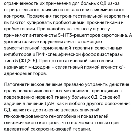
ограниченность их применения для больных СД из-за
отрицательного влияния на показатели гликемического
контроля. Проявления гастроинтестинальной невропатии
пытаются купировать пробиотиками, прокинетиками и
пребиотиками. При жалобах на тошноту и рвоту
применяют антагонисты 5-НТ3-рецепторов серотонина. А
урогенитальные нарушения лечат с помощью
заместительной гормональной терапии и селективных
ингибиторов цГМФ-специфической фосфодиэстеразы
типа 5 (ФДЭ-5). При ортостатической гипотензии
назначают мидодрин – селективный прямой агонист α1-
адренорецепторов.
Патогенетическое лечение призвано устранить действие
сразу нескольких сложных механизмов, приводящих к
повреждению нервной ткани у больных СД. Основной
задачей в лечении ДАН, как и любого другого осложнения
СД, является достижение целевых значений
гликозилированного гемоглобина и показателей
гликемического контроля, что возможно только при
адекватной сахароснижающей терапии.