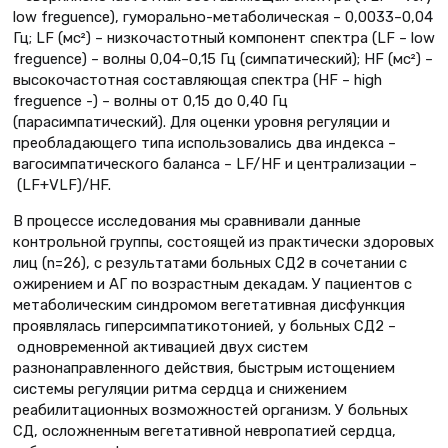
low freguence), гуморально-метаболическая – 0,0033–0,04
Гц; LF (мс²) – низкочастотный компонент спектра (LF – low
freguence) – волны 0,04–0,15 Гц (симпатический); HF (мс²) –
высокочастотная составляющая спектра (HF – high
freguence -) – волны от 0,15 до 0,40 Гц
(парасимпатический). Для оценки уровня регуляции и
преобладающего типа использовались два индекса –
вагосимпатического баланса – LF/HF и централизации –
(LF+VLF)/HF.
В процессе исследования мы сравнивали данные
контрольной группы, состоящей из практически здоровых
лиц (n=26), с результатами больных СД2 в сочетании с
ожирением и АГ по возрастным декадам. У пациентов с
метаболическим синдромом вегетативная дисфункция
проявлялась гиперсимпатикотонией, у больных СД2 –
одновременной активацией двух систем
разнонаправленного действия, быстрым истощением
системы регуляции ритма сердца и снижением
реабилитационных возможностей организм. У больных
СД, осложненным вегетативной невропатией сердца,