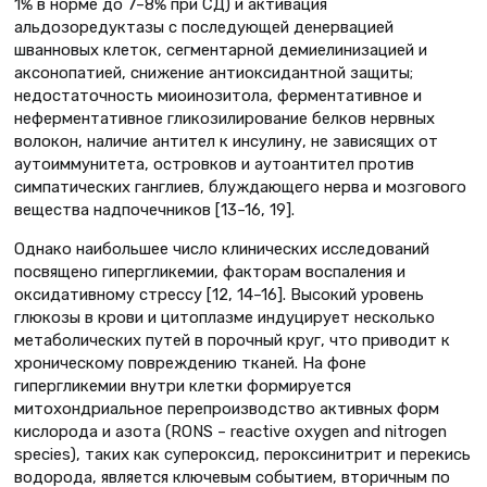
1% в норме до 7–8% при СД) и активация
альдозоредуктазы с последующей денервацией
шванновых клеток, сегментарной демиелинизацией и
аксонопатией, снижение антиоксидантной защиты;
недостаточность миоинозитола, ферментативное и
неферментативное гликозилирование белков нервных
волокон, наличие антител к инсулину, не зависящих от
аутоиммунитета, островков и аутоантител против
симпатических ганглиев, блуждающего нерва и мозгового
вещества надпочечников [13–16, 19].
Однако наибольшее число клинических исследований
посвящено гипергликемии, факторам воспаления и
оксидативному стрессу [12, 14–16]. Высокий уровень
глюкозы в крови и цитоплазме индуцирует несколько
метаболических путей в порочный круг, что приводит к
хроническому повреждению тканей. На фоне
гипергликемии внутри клетки формируется
митохондриальное перепроизводство активных форм
кислорода и азота (RONS – reactive oxygen and nitrogen
species), таких как супероксид, пероксинитрит и перекись
водорода, является ключевым событием, вторичным по