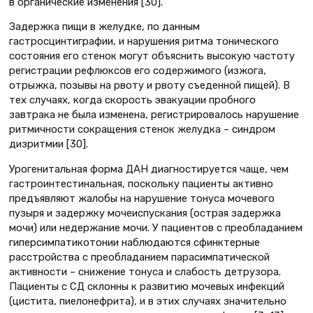
в органические изменения [30].
Задержка пищи в желудке, по данным
гастросцинтиграфии, и нарушения ритма тонического
состояния его стенок могут объяснить высокую частоту
регистрации рефлюксов его содержимого (изжога,
отрыжка, позывы на рвоту и рвоту съеденной пищей). В
тех случаях, когда скорость эвакуации пробного
завтрака не была изменена, регистрировалось нарушение
ритмичности сокращения стенок желудка – синдром
дизритмии [30].
Урогенитальная форма ДАН диагностируется чаще, чем
гастроинтестинальная, поскольку пациенты активно
предъявляют жалобы на нарушение тонуса мочевого
пузыря и задержку мочеиспускания (острая задержка
мочи) или недержание мочи. У пациентов с преобладанием
гиперсимпатикотонии наблюдаются сфинктерные
расстройства с преобладанием парасимпатической
активности – снижение тонуса и слабость детрузора.
Пациенты с СД склонны к развитию мочевых инфекций
(цистита, пиелонефрита), и в этих случаях значительно