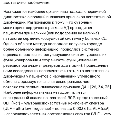
достаточно проблемным.
Нам кажется наиболее органичным подход к первичной
диагностике с позиций выявления признаков вегетативной
дисфункции. Мы привыкли к тому, что суточный
мониторинг сердечного ритма и АД проводится
пациентам при наличии (или подозрении на наличие)
патологии сердечно-сосудистой системы у больных СД.
Однако оба эти метода позволяют получать гораздо
более объемную информацию, позволяют системно
оценивать состояние регулирующих систем, уровень их
функционирования и сохранность функциональных
резервов организма (резервов адаптации). Проведенные
нами исследования позволяют считать, что вегетативная
дисфункция у пациентов с нарушениями углеводного
обмена формируется значительно раньше, чем
появляются первые клинические признаки ДАН [26, 34, 35].
Наиболее информативным методом является
спектральный анализ показателей ВСР, представленный:
ULF (мс²) – ультранизкочастотный компонент спектра
(ULF – ultra low freguence) – волны до 0,0033 Гц; VLF (мс²)
– сверхнизкочастотная составляющая спектра (VLF – very