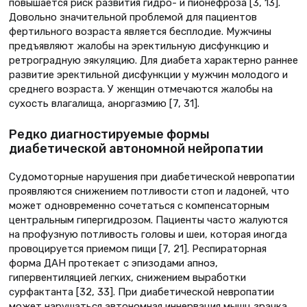
повышается риск развития гидро- и пионефроза [3, 13].
Довольно значительной проблемой для пациентов
фертильного возраста является бесплодие. Мужчины
предъявляют жалобы на эректильную дисфункцию и
ретроградную эякуляцию. Для диабета характерно раннее
развитие эректильной дисфункции у мужчин молодого и
среднего возраста. У женщин отмечаются жалобы на
сухость влагалища, аноргазмию [7, 31].
Редко диагностируемые формы
диабетической автономной нейропатии
Судомоторные нарушения при диабетической невропатии
проявляются снижением потливости стоп и ладоней, что
может одновременно сочетаться с компенсаторным
центральным гипергидрозом. Пациенты часто жалуются
на профузную потливость головы и шеи, которая иногда
провоцируется приемом пищи [7, 21]. Респираторная
форма ДАН протекает с эпизодами апноэ,
гипервентиляцией легких, снижением выработки
сурфактанта [32, 33]. При диабетической невропатии
может нарушаться автономная иннервация мышц зрачка,