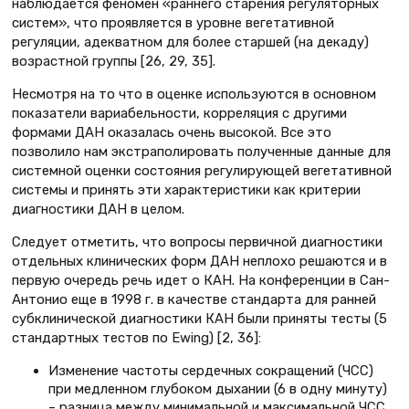
наблюдается феномен «раннего старения регуляторных
систем», что проявляется в уровне вегетативной
регуляции, адекватном для более старшей (на декаду)
возрастной группы [26, 29, 35].
Несмотря на то что в оценке используются в основном
показатели вариабельности, корреляция с другими
формами ДАН оказалась очень высокой. Все это
позволило нам экстраполировать полученные данные для
системной оценки состояния регулирующей вегетативной
системы и принять эти характеристики как критерии
диагностики ДАН в целом.
Следует отметить, что вопросы первичной диагностики
отдельных клинических форм ДАН неплохо решаются и в
первую очередь речь идет о КАН. На конференции в Сан-
Антонио еще в 1998 г. в качестве стандарта для ранней
субклинической диагностики КАН были приняты тесты (5
стандартных тестов по Ewing) [2, 36]:
Изменение частоты сердечных сокращений (ЧСС)
при медленном глубоком дыхании (6 в одну минуту)
– разница между минимальной и максимальной ЧСС