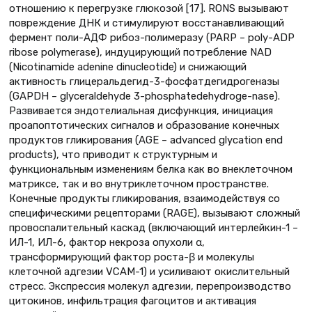
отношению к перегрузке глюкозой [17]. RONS вызывают
повреждение ДНК и стимулируют восстанавливающий
фермент поли-АДФ рибоз-полимеразу (PARP – poly-ADP
ribose polymerase), индуцирующий потребление NAD
(Nicotinamide adenine dinucleotide) и снижающий
активность глицеральдегид-3-фосфатдегидрогеназы
(GAPDH – glyceraldehyde 3-phosphatedehydroge-nase).
Развивается эндотелиальная дисфункция, инициация
проапоптотических сигналов и образование конечных
продуктов гликирования (AGE – advanced glycation end
products), что приводит к структурным и
функциональным изменениям белка как во внеклеточном
матриксе, так и во внутриклеточном пространстве.
Конечные продукты гликирования, взаимодействуя со
специфическими рецепторами (RAGE), вызывают сложный
провоспалительный каскад (включающий интерлейкин-1 –
ИЛ-1, ИЛ-6, фактор некроза опухоли α,
трансформирующий фактор роста-β и молекулы
клеточной адгезии VCAM-1) и усиливают окислительный
стресс. Экспрессия молекул адгезии, перепроизводство
цитокинов, инфильтрация фагоцитов и активация