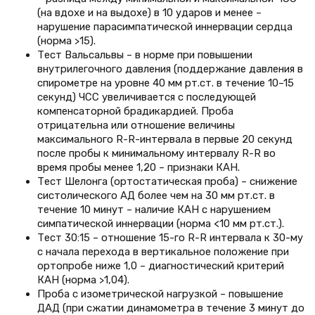
(на вдохе и на выдохе) в 10 ударов и менее –
нарушение парасимпатической иннервации сердца
(норма >15).
Тест Вальсальвы – в норме при повышении
внутрилегочного давления (поддержание давления в
спирометре на уровне 40 мм рт.ст. в течение 10–15
секунд) ЧСС увеличивается с последующей
компенсаторной брадикардией. Проба
отрицательна или отношение величины
максимального R-R-интервала в первые 20 секунд
после пробы к минимальному интервалу R-R во
время пробы менее 1,20 – признаки КАН.
Тест Шелонга (ортостатическая проба) – снижение
систолического АД более чем на 30 мм рт.ст. в
течение 10 минут – наличие КАН с нарушением
симпатической иннервации (норма <10 мм рт.ст.).
Тест 30:15 – отношение 15-го R-R интервала к 30-му
с начала перехода в вертикальное положение при
ортопробе ниже 1,0 – диагностический критерий
КАН (норма >1,04).
Проба с изометрической нагрузкой – повышение
ДАД (при сжатии динамометра в течение 3 минут до