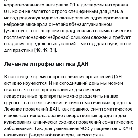
корригированного интервала QT и дисперсии интервала
QT, но он не является строго специфичным для ДАН, а
метод радионуклидного сканирования адренергических
нейронов миокарда с метайодбензилгуанидином
(участвует в поглощении норадреналина в симпатических
постганглионарных нейронах) слишком сложен и требует
создания определенных условий – метод для науки, но не
для практики [18, 19, 31].
Лечение и профилактика ДАН
В настоящее время вопросы лечения проявлений ДАН
активно изучаются. И на сегодняшний день мы можем
сказать, что все предлагаемые для лечения
лекарственные препараты можно разделить на две
группы – патогенетические и симптоматические средства.
Лечение проявлений ДАН, как правило, симптоматическое
и включает использование лекарственных средств для
купирования клинически схожих проявлений соматических
заболеваний. Так, для уменьшения ЧСС у пациентов с КАН
назначают β-адреноблокаторы, несмотря на