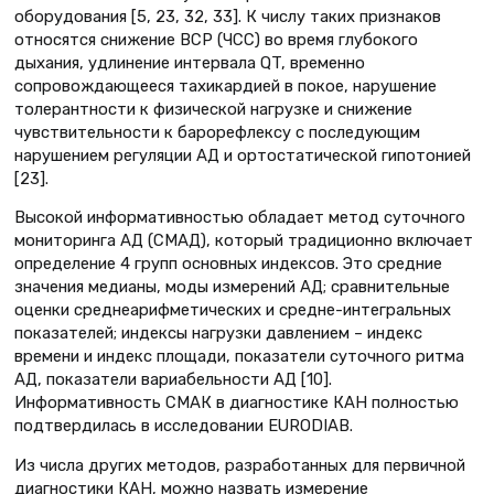
оборудования [5, 23, 32, 33]. К числу таких признаков
относятся снижение ВСР (ЧСС) во время глубокого
дыхания, удлинение интервала QT, временно
сопровождающееся тахикардией в покое, нарушение
толерантности к физической нагрузке и снижение
чувствительности к барорефлексу с последующим
нарушением регуляции АД и ортостатической гипотонией
[23].
Высокой информативностью обладает метод суточного
мониторинга АД (СМАД), который традиционно включает
определение 4 групп основных индексов. Это средние
значения медианы, моды измерений АД; сравнительные
оценки среднеарифметических и средне-интегральных
показателей; индексы нагрузки давлением – индекс
времени и индекс площади, показатели суточного ритма
АД, показатели вариабельности АД [10].
Информативность СМАК в диагностике КАН полностью
подтвердилась в исследовании EURODIAB.
Из числа других методов, разработанных для первичной
диагностики КАН, можно назвать измерение