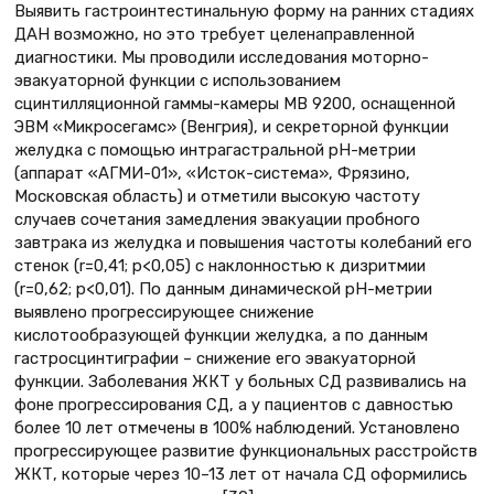
Выявить гастроинтестинальную форму на ранних стадиях
ДАН возможно, но это требует целенаправленной
диагностики. Мы проводили исследования моторно-
эвакуаторной функции с использованием
сцинтилляционной гаммы-камеры МВ 9200, оснащенной
ЭВМ «Микросегамс» (Венгрия), и секреторной функции
желудка с помощью интрагастральной рН-метрии
(аппарат «АГМИ-01», «Исток-система», Фрязино,
Московская область) и отметили высокую частоту
случаев сочетания замедления эвакуации пробного
завтрака из желудка и повышения частоты колебаний его
стенок (r=0,41; р<0,05) с наклонностью к дизритмии
(r=0,62; р<0,01). По данным динамической рН-метрии
выявлено прогрессирующее снижение
кислотообразующей функции желудка, а по данным
гастросцинтиграфии – снижение его эвакуаторной
функции. Заболевания ЖКТ у больных СД развивались на
фоне прогрессирования СД, а у пациентов с давностью
более 10 лет отмечены в 100% наблюдений. Установлено
прогрессирующее развитие функциональных расстройств
ЖКТ, которые через 10–13 лет от начала СД оформились