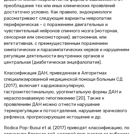
преобладания тех или иных клинических проявлений
достаточно условно. Как правило, эндокринологи
рассматривают следующие варианты невропатии:
периферическая – с поражением двигательных и
чувствительный нейронов спинного мозга (моторная,
сенсорная или сенсомоторная); автономная, или
вегетативная, с преимущественным поражением
симпатических и парасимпатических нервов и нарушением
регуляции деятельности внутренних органов и
центральная (диабетическая энцефалопатия).
Классификация ДАН, приведенная в Алгоритмах
специализированной медицинской помощи больным СД
(2017), включает кардиоваскулярную,
гастроинтестинальную, урогенитальную формы ДАН и
нераспознаваемую гипогликемию [20]. Также к
проявлениям ДАН можно отнести нарушение
терморегуляции и потоотделения, нарушение зрачкового
рефлекса, прогрессирующее истощение и др.
Rodica Pop-Busui et al. (2017) приводят классификацию, по
структуре близкую той, которой пользуются за рубежом,