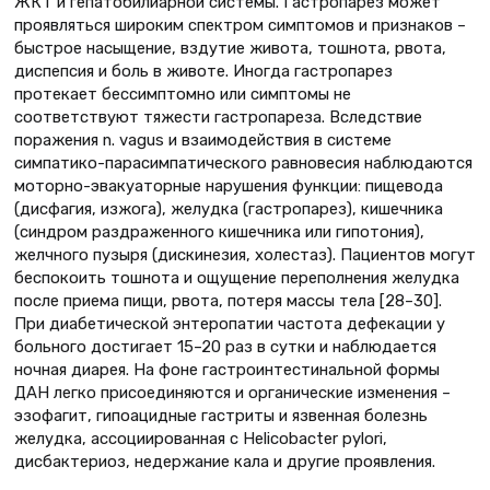
ЖКТ и гепатобилиарной системы. Гастропарез может
проявляться широким спектром симптомов и признаков –
быстрое насыщение, вздутие живота, тошнота, рвота,
диспепсия и боль в животе. Иногда гастропарез
протекает бессимптомно или симптомы не
соответствуют тяжести гастропареза. Вследствие
поражения n. vagus и взаимодействия в системе
симпатико-парасимпатического равновесия наблюдаются
моторно-эвакуаторные нарушения функции: пищевода
(дисфагия, изжога), желудка (гастропарез), кишечника
(синдром раздраженного кишечника или гипотония),
желчного пузыря (дискинезия, холестаз). Пациентов могут
беспокоить тошнота и ощущение переполнения желудка
после приема пищи, рвота, потеря массы тела [28–30].
При диабетической энтеропатии частота дефекации у
больного достигает 15–20 раз в сутки и наблюдается
ночная диарея. На фоне гастроинтестинальной формы
ДАН легко присоединяются и органические изменения –
эзофагит, гипоацидные гастриты и язвенная болезнь
желудка, ассоциированная с Helicobacter pylori,
дисбактериоз, недержание кала и другие проявления.