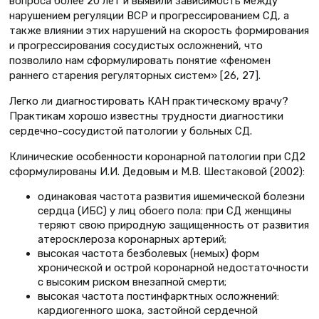
вопроса более 20 лет и выявили зависимость между
нарушением регуляции ВСР и прогрессированием СД, а
также влиянии этих нарушений на скорость формирования
и прогрессирования сосудистых осложнений, что
позволило нам сформулировать понятие «феномен
раннего старения регуляторных систем» [26, 27].
Легко ли диагностировать КАН практическому врачу?
Практикам хорошо известны трудности диагностики
сердечно-сосудистой патологии у больных СД.
Клинические особенности коронарной патологии при СД2
сформулированы И.И. Дедовым и М.В. Шестаковой (2002):
одинаковая частота развития ишемической болезни
сердца (ИБС) у лиц обоего пола: при СД женщины
теряют свою природную защищенность от развития
атеросклероза коронарных артерий;
высокая частота безболевых (немых) форм
хронической и острой коронарной недостаточности
с высоким риском внезапной смерти;
высокая частота постинфарктных осложнений:
кардиогенного шока, застойной сердечной