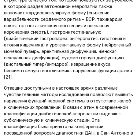
в которой раздел автономной невропатии также
включает кардиоваскулярную форму (снижение
вариабельности сердечного ритма – ВСР; тахикардия
покоя, ортостатическая гипотензия и внезапная
коронарная смерть), гастроинтестинальную
(диабетический гастропарез, энтеропатия, гипотония и
атония кишечника) и урогенитальную форму (нейрогенный
мочевой пузырь, эректильная дисфункция, женская
сексуальная дисфункция), судомоторную дисфункцию
(дистальный гипер/ангидроз), извращение вкуса,
бессимптомную гипогликемию, нарушение функции зрачка
[21].
Ставшие доступными в настоящее время различные
чувствительные методы исследования позволяют выявить
нарушения функций нервной системы в отсутствие жалоб
и клинических проявлений. В связи с этим в современной
классификации диабетической невропатии выделяют
субклиническую и клиническую стадии. Эта
классификация была принята на конференции,
посвященной вопросам диагностики ДАН, в Сан-Антонио в