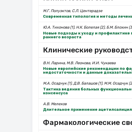
М.Г. Полуэктов, С.Л. Центерадзе
Современная типология и методы лечен
Ю.А. Тихонова (1), Н.К. Болелая (2), Б.М. Блохин (3
Новые подходы к уходу и профилактике
раннего возраста
Клинические руководс
В.Н. Ларина, М.В. Леонова, И.И. Чукаева
Новые европейские рекомендации по фа
недостаточности и данные доказатель
М.А. Осадчук (1), Д.В. Балашов (1), М.М. Осадчук (2
Тактика ведения больных функционально
консенсуса
А.В. Мелехов
Длительное применение ацетилсалицил
Фармакологические св