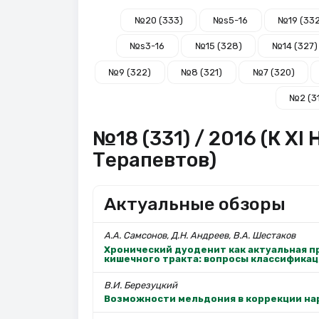
№20 (333)
№s5-16
№19 (33
№s3-16
№15 (328)
№14 (327)
№9 (322)
№8 (321)
№7 (320)
№2 (3
№18 (331) / 2016 (К X
Терапевтов)
Актуальные обзоры
А.А. Самсонов, Д.Н. Андреев, В.А. Шестаков
Хронический дуоденит как актуальная 
кишечного тракта: вопросы классификац
В.И. Березуцкий
Возможности мельдония в коррекции на