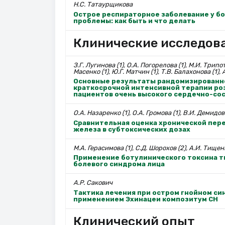
Н.С. Татаурщикова
Острое респираторное заболевание у бо
проблемы: как быть и что делать
Клинические исследов
З.Г. Лугинова (1), О.А. Погорелова (1), М.И. Трипот
Масенко (1), Ю.Г. Матчин (1), Т.В. Балахонова (1), 
Основные результаты рандомизированно
краткосрочной интенсивной терапии роз
пациентов очень высокого сердечно-со
О.А. Назаренко (1), О.А. Громова (1), В.И. Демидов 
Сравнительная оценка хронической пер
железа в субтоксических дозах
М.А. Герасимова (1), С.Д. Шорохов (2), А.И. Тищенк
Применение ботулинического токсина т
болевого синдрома лица
А.Р. Сакович
Тактика лечения при остром гнойном си
применением Эхинацеи композитум СН
Клинический опыт