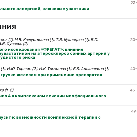
23
льного аллергией, ключевые участники
ания
ень (1), М.В. Кошурникова (1), Т.В. Кузнецова (1), В.П.
30
А.В. Сусеков (2)
го исследования «ФРЕГАТ»: влияние
увастатином на атеросклероз сонных артерий у
судистого риска
(1), И.Ю. Торшин (2), И.К. Томилова (1), Е.Л. Алексахина (1)
40
егрузки железом при применении препаратов
о (1, 2)
45
ипа А в комплексном лечении миофасциального
49
нусите: возможности комплексной терапии с