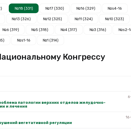
2)
№18 (331)
№17 (330)
№16 (329)
№s4-16
№13 (326)
№12 (325)
№11 (324)
№10 (323)
№6 (319)
№5 (318)
№4 (317)
№3 (316)
№s2-1
15)
№s1-16
№1 (314)
I Национальному Конгрессу
6
проблема патологии верхних отделов желудочно-
ии и лечения
16
рушений вегетативной регуляции