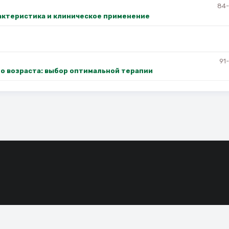
84
актеристика и клиническое применение
91
о возраста: выбор оптимальной терапии
сие на обработку файлов cookie, которые обеспечивают правильную