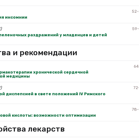
52
ия инсомнии
)
59
 пеленочных раздражений у младенцев и детей
тва и рекомендации
64
рмакотерапии хронической сердечной
ной медицины
)
72
й диспепсией в свете положений IV Римского
78
овой кислоты: возможности оптимизации
ойства лекарств