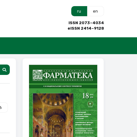
ru
en
ISSN 2073–4034
eISSN 2414–9128
6