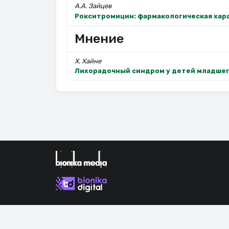
А.А. Зайцев
Рокситромицин: фармакологическая хар
Мнение
Х. Хайне
Лихорадочный синдром у детей младшег
Продолжая использовать наш сайт, вы даете согла
сайта.