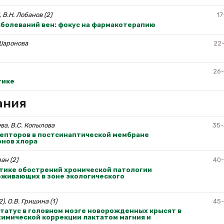
, В.Н. Лобанов (2)
17
болеваний вен: фокус на фармакотерапию
 Шаронова
22
26
тике
ания
ва, В.С. Копылова
35
епторов в постсинаптической мембране
онов хлора
ан (2)
40
тике обострений хронической патологии
оживающих в зоне экологического
2), О.В. Гришина (1)
45
татус в головном мозге новорожденных крысят в
химической коррекции лактатом магния и