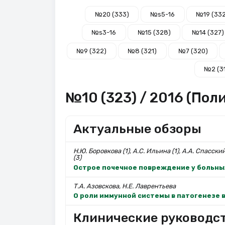
№20 (333)
№s5-16
№19 (33
№s3-16
№15 (328)
№14 (327)
№9 (322)
№8 (321)
№7 (320)
№2 (3
№10 (323) / 2016 (Пол
Актуальные обзоры
Н.Ю. Боровкова (1), А.С. Ильина (1), А.А. Спасский
(3)
Острое почечное повреждение у больны
Т.А. Азовскова, Н.Е. Лаврентьева
О роли иммунной системы в патогенезе 
Клинические руководс