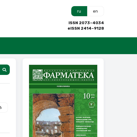
ru
en
ISSN 2073–4034
eISSN 2414–9128
6