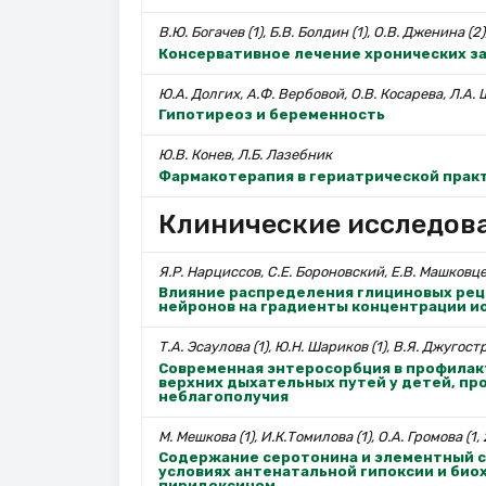
В.Ю. Богачев (1), Б.В. Болдин (1), О.В. Дженина (2)
Консервативное лечение хронических за
Ю.А. Долгих, А.Ф. Вербовой, О.В. Косарева, Л.А.
Гипотиреоз и беременность
Ю.В. Конев, Л.Б. Лазебник
Фармакотерапия в гериатрической прак
Клинические исследов
Я.Р. Нарциссов, С.Е. Бороновский, Е.В. Машковце
Влияние распределения глициновых рец
нейронов на градиенты концентрации и
Т.А. Эсаулова (1), Ю.Н. Шариков (1), В.Я. Джугостр
Современная энтеросорбция в профилак
верхних дыхательных путей у детей, пр
неблагополучия
М. Мешкова (1), И.К.Томилова (1), О.А. Громова (1, 
Содержание серотонина и элементный с
условиях антенатальной гипоксии и био
пиридоксином