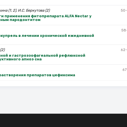
ина (1, 2), И.С. Беркутова (2)
50
и применения фитопрепарата ALFA Nectar у
нным пародонтитом
58
скупрель в лечении хронической ежедневной
(2)
62
ной и гастроэзофагеальной рефлюксной
уктивного апноэ сна
67
растворения препаратов цефиксима