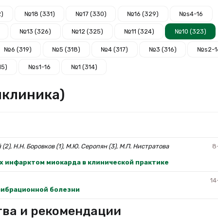
2)
№18 (331)
№17 (330)
№16 (329)
№s4-16
№13 (326)
№12 (325)
№11 (324)
№10 (323)
№6 (319)
№5 (318)
№4 (317)
№3 (316)
№s2-1
15)
№s1-16
№1 (314)
иклиника)
 (2), Н.Н. Боровков (1), М.Ю. Серопян (3), М.П. Нистратова
8
х инфарктом миокарда в клинической практике
14
вибрационной болезни
тва и рекомендации