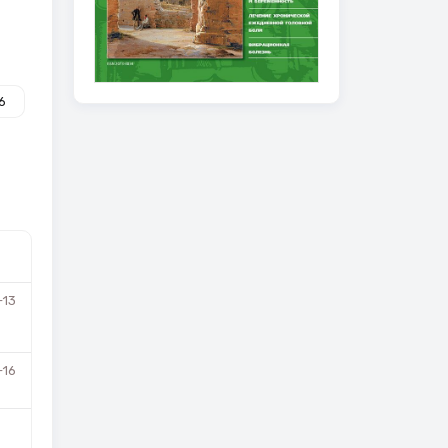
6
-13
-16