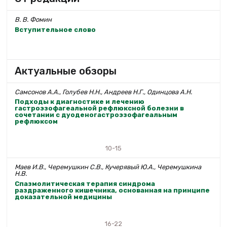
В. В. Фомин
Вступительное слово
Актуальные обзоры
Самсонов А.А., Голубев Н.Н., Андреев Н.Г., Одинцова А.Н.
Подходы к диагностике и лечению
гастроэзофагеальной рефлюксной болезни в
сочетании с дуоденогастроэзофагеальным
рефлюксом
10-15
Маев И.В., Черемушкин С.В., Кучерявый Ю.А., Черемушкина
Н.В.
Спазмолитическая терапия синдрома
раздраженного кишечника, основанная на принципе
доказательной медицины
16-22