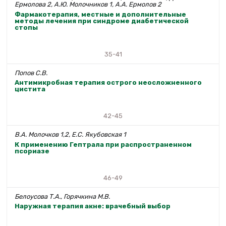
Ермолова 2, А.Ю. Молочников 1, А.А. Ермолов 2
Фармакотерапия, местные и дополнительные
методы лечения при синдроме диабетической
стопы
35-41
Попов С.В.
Антимикробная терапия острого неосложненного
цистита
42-45
В.А. Молочков 1,2, Е.С. Якубовская 1
К применению Гептрала при распространенном
псориазе
46-49
Белоусова Т.А., Горячкина М.В.
Наружная терапия акне: врачебный выбор