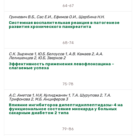
64-67
Гриневич В.Б., Сас Е.И., Ефимов О.И., Щербина Н.Н.
Системная воспалительная реакция в патогенезе
развития хронического панкреатита
68-74
С.К. Зырянов 1, Ю.Б. Белоусов 1, А.В. Камаев 2, А.А.
Лелишенцев 2, Ю.Б, Зверков 2
Эффективность применения левофлоксацина –
слагаемые успеха
75-78
А.С. Аметов 1, Н.К. Кулиджанян 1, Т.А. Шурупова 2, Т.А.
Трифонова 2, М.Б. Анциферов 3
Влияние ингибиторов дипептидилпептидазы-4 на
функциональное состояние миокарда у больных
сахарным диабетом 2 типа
79-86