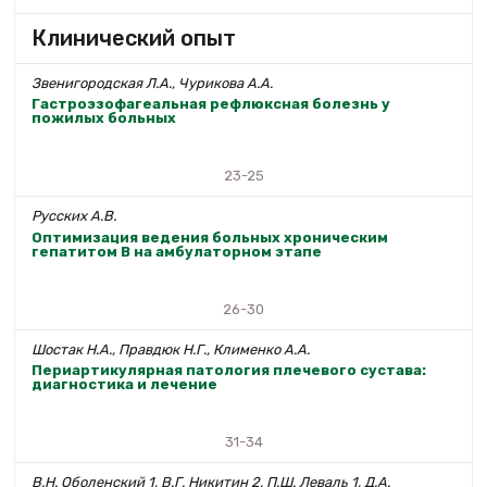
Клинический опыт
Звенигородская Л.А., Чурикова А.А.
Гастроэзофагеальная рефлюксная болезнь у
пожилых больных
23-25
Русских А.В.
Оптимизация ведения больных хроническим
гепатитом В на амбулаторном этапе
26-30
Шостак Н.А., Правдюк Н.Г., Клименко А.А.
Периартикулярная патология плечевого сустава:
диагностика и лечение
31-34
В.Н. Оболенский 1, В.Г. Никитин 2, П.Ш. Леваль 1, Д.А.