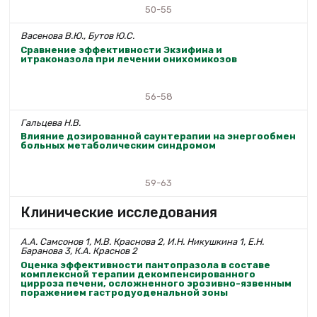
50-55
Васенова В.Ю., Бутов Ю.С.
Сравнение эффективности Экзифина и
итраконазола при лечении онихомикозов
56-58
Гальцева Н.В.
Влияние дозированной саунтерапии на энергообмен
больных метаболическим синдромом
59-63
Клинические исследования
А.А. Самсонов 1, М.В. Краснова 2, И.Н. Никушкина 1, Е.Н.
Баранова 3, К.А. Краснов 2
Оценка эффективности пантопразола в составе
комплексной терапии декомпенсированного
цирроза печени, осложненного эрозивно-язвенным
поражением гастродуоденальной зоны