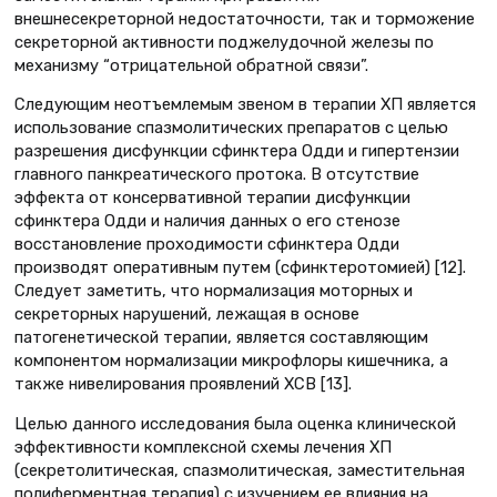
внешнесекреторной недостаточности, так и торможение
секреторной активности поджелудочной железы по
механизму “отрицательной обратной связи”.
Следующим неотъемлемым звеном в терапии ХП является
использование спазмолитических препаратов с целью
разрешения дисфункции сфинктера Одди и гипертензии
главного панкреатического протока. В отсутствие
эффекта от консервативной терапии дисфункции
сфинктера Одди и наличия данных о его стенозе
восстановление проходимости сфинктера Одди
производят оперативным путем (сфинктеротомией) [12].
Следует заметить, что нормализация моторных и
секреторных нарушений, лежащая в основе
патогенетической терапии, является составляющим
компонентом нормализации микрофлоры кишечника, а
также нивелирования проявлений ХСВ [13].
Целью данного исследования была оценка клинической
эффективности комплексной схемы лечения ХП
(секретолитическая, спазмолитическая, заместительная
полиферментная терапия) с изучением ее влияния на