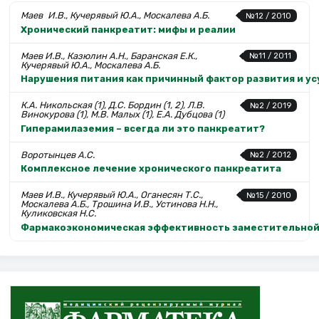
Маев И.В., Кучерявый Ю.А., Москалева А.Б.
№12 / 2010
Хронический панкреатит: мифы и реалии
Маев И.В., Казюлин А.Н., Баранская Е.К.,
№11 / 2011
Кучерявый Ю.А., Москалева А.Б.
Нарушения питания как причинный фактор развития и у
К.А. Никольская (1), Д.С. Бордин (1, 2), Л.В.
№2 / 2019
Винокурова (1), М.В. Малых (1), Е.А. Дубцова (1)
Гиперамилаземия – всегда ли это панкреатит?
Воротынцев А.С.
№2 / 2012
Комплексное лечение хронического панкреатита
Маев И.В., Кучерявый Ю.А., Оганесян Т.С.,
№15 / 2010
Москалева А.Б., Трошина И.В., Устинова Н.Н.,
Куликовская Н.С.
Фармакоэкономическая эффективность заместительной 