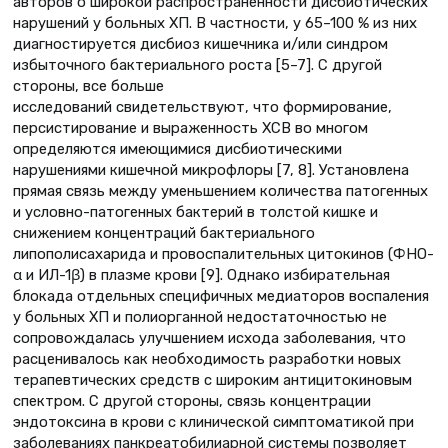
авторов о широкой распространенности дисбиотических
нарушений у больных ХП. В частности, у 65–100 % из них
диагностируется дисбиоз кишечника и/или синдром
избыточного бактериального роста [5–7]. С другой
стороны, все больше
исследований свидетельствуют, что формирование,
персистирование и выраженность ХСВ во многом
определяются имеющимися дисбиотическими
нарушениями кишечной микрофлоры [7, 8]. Установлена
прямая связь между уменьшением количества патогенных
и условно-патогенных бактерий в толстой кишке и
снижением концентраций бактериального
липополисахарида и провоспалительных цитокинов (ФНО-
α и ИЛ-1β) в плазме крови [9]. Однако избирательная
блокада отдельных специфичных медиаторов воспаления
у больных ХП и полиорганной недостаточностью не
сопровождалась улучшением исхода заболевания, что
расценивалось как необходимость разработки новых
терапевтических средств с широким антицитокиновым
спектром. С другой стороны, связь концентрации
эндотоксина в крови с клинической симптоматикой при
заболеваниях панкреатобилиарной системы позволяет