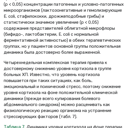
(р < 0,05) концентрации патогенных и условно-патогенных
микроорганизмов (лактозонегативные и гемолизирующие
E. coli, стафилококки, дрожжеподобные грибы) и
статистически значимое увеличение (р < 0,05)
содержания представителей облигатной микрофлоры
(бифидо-, лактобактерии, E. coli с нормальной
ферментативной активностью) в обеих терапевтических
группах, но у пациентов основной группы положительная
динамика была достоверно более выраженной.
Четырехнедельная комплексная терапия привела к
достоверному снижению уровня кортизола в группе
больных ХП. Известно, что уровень кортизола
повышается при таких ситуациях, как боль,
эмоциональный и психический стресс, поэтому снижение
уровня кортизола на фоне положительной клинической
динамики (прежде всего купирования болевого
абдоминального синдрома) можно расценивать как
физиологическую реакцию организма на устранение
стрессирующих факторов (табл. 7).
Таблица 7
.
Динамика уровня кортизола на фоне терапии,