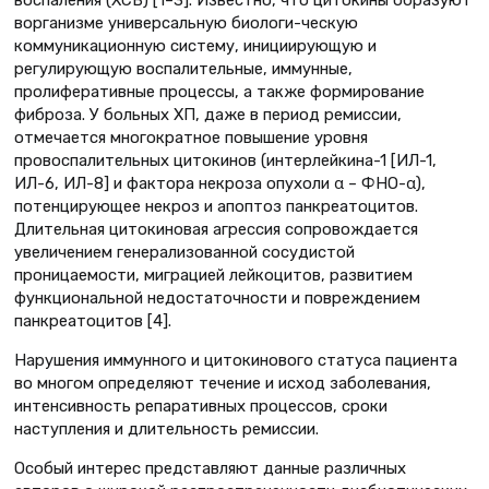
воспаления (ХСВ) [1–3]. Известно, что цитокины образуют
ворганизме универсальную биологи-ческую
коммуникационную систему, инициирующую и
регулирующую воспалительные, иммунные,
пролиферативные процессы, а также формирование
фиброза. У больных ХП, даже в период ремиссии,
отмечается многократное повышение уровня
провоспалительных цитокинов (интерлейкина-1 [ИЛ-1,
ИЛ-6, ИЛ-8] и фактора некроза опухоли α – ФНО-α),
потенцирующее некроз и апоптоз панкреатоцитов.
Длительная цитокиновая агрессия сопровождается
увеличением генерализованной сосудистой
проницаемости, миграцией лейкоцитов, развитием
функциональной недостаточности и повреждением
панкреатоцитов [4].
Нарушения иммунного и цитокинового статуса пациента
во многом определяют течение и исход заболевания,
интенсивность репаративных процессов, сроки
наступления и длительность ремиссии.
Особый интерес представляют данные различных