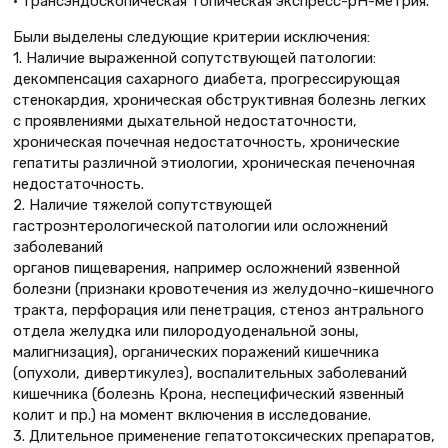
• трансэндоскопическая топическая экспресс-рН-метрия.
Были выделены следующие критерии исключения:
1. Наличие выраженной сопутствующей патологии:
декомпенсация сахарного диабета, прогрессирующая
стенокардия, хроническая обструктивная болезнь легких
с проявлениями дыхательной недостаточности,
хроническая почечная недостаточность, хронические
гепатиты различной этиологии, хроническая печеночная
недостаточность.
2. Наличие тяжелой сопутствующей
гастроэнтерологической патологии или осложнений
заболеваний
органов пищеварения, например осложнений язвенной
болезни (признаки кровотечения из желудочно-кишечного
тракта, перфорация или пенетрация, стеноз антрального
отдела желудка или пилородуоденальной зоны,
малигнизация), органических поражений кишечника
(опухоли, дивертикулез), воспалительных заболеваний
кишечника (болезнь Крона, неспецифический язвенный
колит и пр.) на момент включения в исследование.
3. Длительное применение гепатотоксических препаратов,