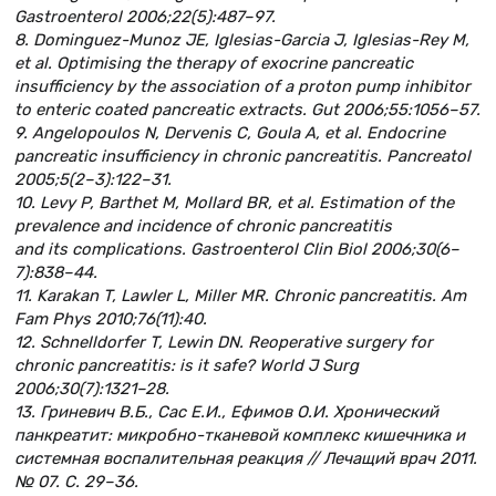
Gastroenterol 2006;22(5):487–97.
8. Dominguez-Munoz JE, Iglesias-Garcia J, Iglesias-Rey M,
et al. Optimising the therapy of exocrine pancreatic
insufficiency by the association of a proton pump inhibitor
to enteric coated pancreatic extracts. Gut 2006;55:1056–57.
9. Angelopoulos N, Dervenis C, Goula A, et al. Endocrine
pancreatic insufficiency in chronic pancreatitis. Pancreatol
2005;5(2–3):122–31.
10. Levy P, Barthet M, Mollard BR, et al. Estimation of the
prevalence and incidence of chronic pancreatitis
and its complications. Gastroenterol Clin Biol 2006;30(6–
7):838–44.
11. Karakan T, Lawler L, Miller MR. Chronic pancreatitis. Am
Fam Phys 2010;76(11):40.
12. Schnelldorfer T, Lewin DN. Reoperative surgery for
chronic pancreatitis: is it safe? World J Surg
2006;30(7):1321–28.
13. Гриневич В.Б., Сас Е.И., Ефимов О.И. Хронический
панкреатит: микробно-тканевой комплекс кишечника и
системная воспалительная реакция // Лечащий врач 2011.
№ 07. С. 29–36.