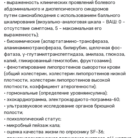
• выраженность клинических проявлений болевого
абдоминального и диспепсического синдромов
путем самонаблюдения с использованием балльного
шкалирования (визуально-аналоговая шкала – ВАШ: 0 –
отсутствие симптома, 5 – максимальная его
выраженность);
• биохимические (аспартатамино-трансфераза,
аланинаминотрансфераза, билирубин, щелочная фос-
фатаза, γ-глутамилтранспептидаза, амилаза, глюкоза,
калий, гликированный гемоглобин, фруктозамин);
• фенотипирование липопротеинов сыворотки крови
(общий холестерин, холестерин липопротеинов низкой
плотности, холестерин липопротеинов высокой
плотности, коэффициент атерогенности);
• гормональные (определение уровняинсулина);
• эхокардиограмма, электрокардиото-пограмма-60;
• ультразвуковое исследование органов брюшной
полости;
• психологический статус;
• микробный пейзаж кала;
• оценка качества жизни по опроснику SF-36;