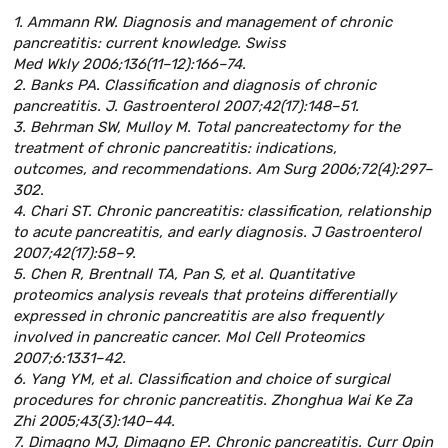
1. Ammann RW. Diagnosis and management of chronic
pancreatitis: current knowledge. Swiss
Med Wkly 2006;136(11–12):166–74.
2. Banks PA. Classification and diagnosis of chronic
pancreatitis. J. Gastroenterol 2007;42(17):148–51.
3. Behrman SW, Mulloy M. Total pancreatectomy for the
treatment of chronic pancreatitis: indications,
outcomes, and recommendations. Am Surg 2006;72(4):297–
302.
4. Chari ST. Chronic pancreatitis: classification, relationship
to acute pancreatitis, and early diagnosis. J Gastroenterol
2007;42(17):58–9.
5. Chen R, Brentnall TA, Pan S, et al. Quantitative
proteomics analysis reveals that proteins differentially
expressed in chronic pancreatitis are also frequently
involved in pancreatic cancer. Mol Cell Proteomics
2007;6:1331–42.
6. Yang YM, et al. Classification and choice of surgical
procedures for chronic pancreatitis. Zhonghua Wai Ke Za
Zhi 2005;43(3):140–44.
7. Dimagno MJ, Dimagno EP. Chronic pancreatitis. Curr Opin