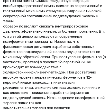
протонной помпы. Снижая желудочную секрецию,
ингибиторы протонной помпы влияют на секретиновый и
гастриновый механизмы стимуляции гидрокинетической
секреторной составляющей поджелудочной железы и
таким
образом позволяют снижать внутрипротоковое
давление, эффективно нивелируя болевые проявления. В т.
ч. и с этой целью используются современные
полиферментные препараты. Известно, что
физиологическая регуляция выработки собственных
ферментов поджелудочной железы осуществляется по
механизму обратной связи. При поступлении ферментов (в
частности, протеаз) в просвет 12-перстной кишки
происходит их взаимодействие с
холецистокининрилизинг-пептидом. При достаточно
высоком уровне панкреатических ферментов в 12-
перстной кишке происходят инактивация
рилизингпептида, снижение синтеза холецистокинина и
как следствие – снижение выработки ферментов
поджелудочной железы. Итак, задачами полиферментной
терапии являются как
заместительная терапия при развитии