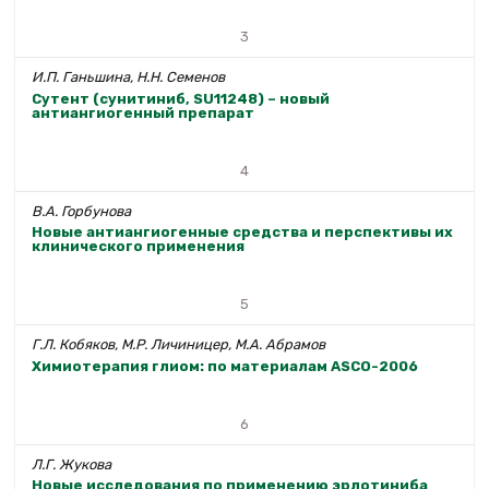
3
И.П. Ганьшина, Н.Н. Семенов
Сутент (сунитиниб, SU11248) – новый
антиангиогенный препарат
4
В.А. Горбунова
Новые антиангиогенные средства и перспективы их
клинического применения
5
Г.Л. Кобяков, М.Р. Личиницер, М.А. Абрамов
Химиотерапия глиом: по материалам ASCO-2006
6
Л.Г. Жукова
Новые исследования по применению эрлотиниба