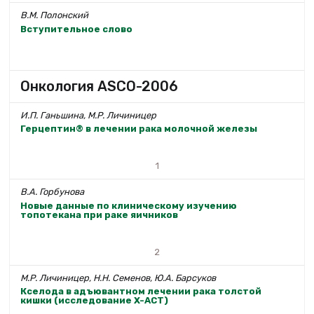
В.М. Полонский
Вступительное слово
Онкология ASCO-2006
И.П. Ганьшина, М.Р. Личиницер
Герцептин® в лечении рака молочной железы
1
В.А. Горбунова
Новые данные по клиническому изучению
топотекана при раке яичников
2
М.Р. Личиницер, Н.Н. Семенов, Ю.А. Барсуков
Кселода в адъювантном лечении рака толстой
кишки (исследование X-ACT)