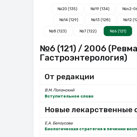
№20 (135)
№19 (134)
№s2-0
№14 (129)
№13 (128)
№12 (1
№8 (123)
№7 (122)
№6 (121)
№6 (121) / 2006 (Ревм
Гастроэнтерология)
От редакции
В.М. Полонский
Вступительное слово
Новые лекарственные с
Е.А. Белоусова
Биологическая стратегия в лечении вос