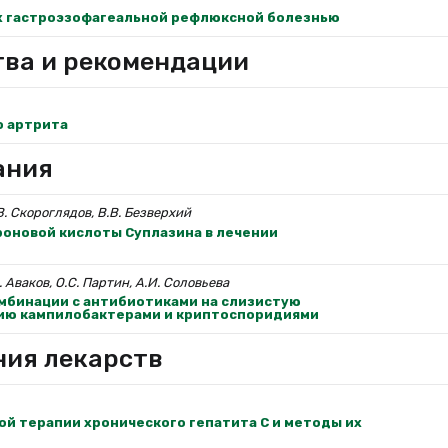
х гастроэзофагеальной рефлюксной болезнью
тва и рекомендации
о артрита
ания
.В. Скороглядов, В.В. Безверхий
оновой кислоты Суплазина в лечении
. Аваков, О.С. Партин, А.И. Соловьева
омбинации с антибиотиками на слизистую
цию кампилобактерами и криптоспоридиями
ния лекарств
й терапии хронического гепатита С и методы их