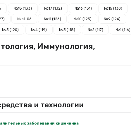
6
№18 (133)
№17 (132)
№16 (131)
№15 (130)
27)
№s1-06
№11 (126)
№10 (125)
№9 (124)
№5 (120)
№4 (119)
№3 (118)
№2 (117)
№1 (116)
атология, Иммунология,
редства и технологии
палительных заболеваний кишечника