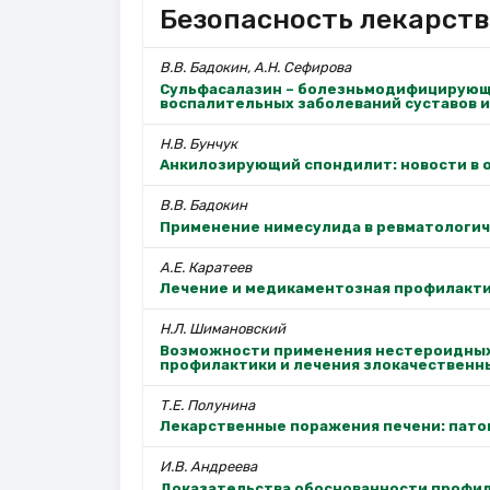
Безопасность лекарств
В.В. Бадокин, А.Н. Сефирова
Сульфасалазин – болезньмодифицирующи
воспалительных заболеваний суставов и
Н.В. Бунчук
Анкилозирующий спондилит: новости в 
В.В. Бадокин
Применение нимесулида в ревматологич
А.Е. Каратеев
Лечение и медикаментозная профилакти
Н.Л. Шимановский
Возможности применения нестероидных
профилактики и лечения злокачественны
Т.Е. Полунина
Лекарственные поражения печени: патог
И.В. Андреева
Доказательства обоснованности профи