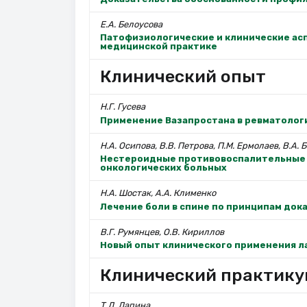
Е.А. Белоусова
Патофизиологические и клинические асп
медицинской практике
Клинический опыт
Н.Г. Гусева
Применение Вазапростана в ревматолог
Н.А. Осипова, В.В. Петрова, П.М. Ермолаев, В.А. 
Нестероидные противовоспалительные 
онкологических больных
Н.А. Шостак, А.А. Клименко
Лечение боли в спине по принципам до
В.Г. Румянцев, О.В. Кириллов
Новый опыт клинического применения л
Клинический практику
Т.Л. Лапина