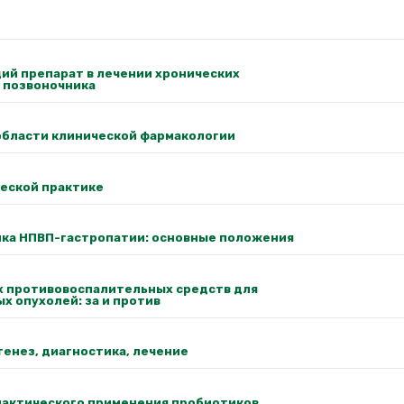
й препарат в лечении хронических
 позвоночника
области клинической фармакологии
еской практике
ка НПВП-гастропатии: основные положения
 противовоспалительных средств для
х опухолей: за и против
енез, диагностика, лечение
лактического применения пробиотиков