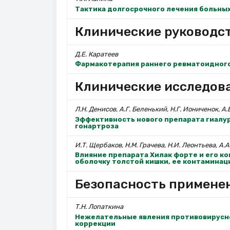
Тактика долгосрочного лечения больны
Клинические руководс
Д.Е. Каратеев
Фармакотерапия раннего ревматоидног
Клинические исследов
Л.Н. Денисов, А.Г. Беленький, Н.Г. Иониченок, А
Эффективность нового препарата гиалур
гонартроза
И.Т. Щербаков, Н.М. Грачева, Н.И. Леонтьева, А.А
Влияние препарата Хилак форте и его к
оболочку толстой кишки, ее контамина
Безопасность примене
Т.Н. Лопаткина
Нежелательные явления противовирусно
коррекции