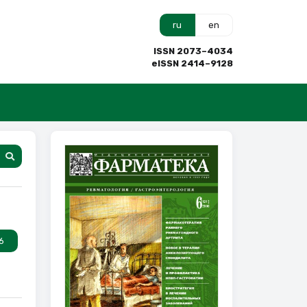
ru
en
ISSN 2073–4034
eISSN 2414–9128
6