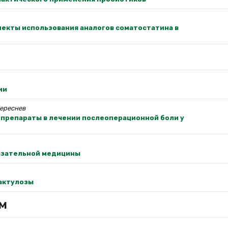
екты использования аналогов соматостатина в
ии
Береснев
препараты в лечении послеоперационной боли у
казательной медицины
актулозы
м