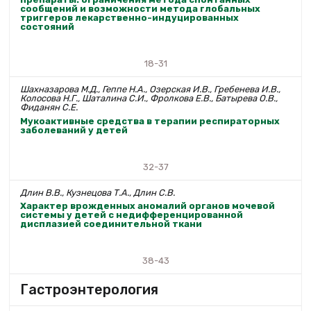
сообщений и возможности метода глобальных
триггеров лекарственно-индуцированных
состояний
18-31
Шахназарова М.Д., Геппе Н.А., Озерская И.В., Гребенева И.В.,
Колосова Н.Г., Шаталина С.И., Фролкова Е.В., Батырева О.В.,
Фиданян С.Е.
Мукоактивные средства в терапии респираторных
заболеваний у детей
32-37
Длин В.В., Кузнецова Т.А., Длин С.В.
Характер врожденных аномалий органов мочевой
системы у детей с недифференцированной
дисплазией соединительной ткани
38-43
Гастроэнтерология