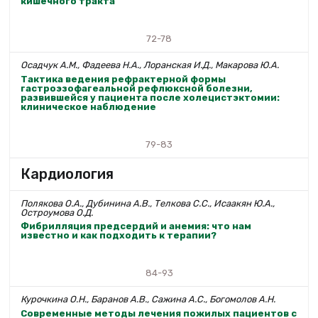
кишечного тракта
72-78
Осадчук А.М., Фадеева Н.А., Лоранская И.Д., Макарова Ю.А.
Тактика ведения рефрактерной формы
гастроэзофагеальной рефлюксной болезни,
развившейся у пациента после холецистэктомии:
клиническое наблюдение
79-83
Кардиология
Полякова О.А., Дубинина А.В., Телкова С.С., Исаакян Ю.А.,
Остроумова О.Д.
Фибрилляция предсердий и анемия: что нам
известно и как подходить к терапии?
84-93
Курочкина О.Н., Баранов А.В., Сажина А.С., Богомолов А.Н.
Современные методы лечения пожилых пациентов с