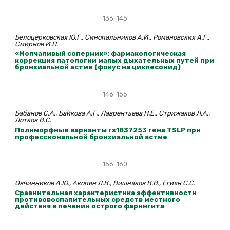
136-145
Белоцерковская Ю.Г., Синопальников А.И., Романовских А.Г.,
Смирнов И.П.
«Молчаливый соперник»: фармакологическая
коррекция патологии малых дыхательных путей при
бронхиальной астме (фокус на циклесонид)
146-155
Бабанов С.А., Байкова А.Г., Лаврентьева Н.Е., Стрижаков Л.А.,
Лотков В.С.
Полиморфные варианты rs1837253 гена TSLP при
профессиональной бронхиальной астме
156-160
Овчинников А.Ю., Акопян Л.В., Вишняков В.В., Егиян С.С.
Сравнительная характеристика эффективности
противовоспалительных средств местного
действия в лечении острого фарингита