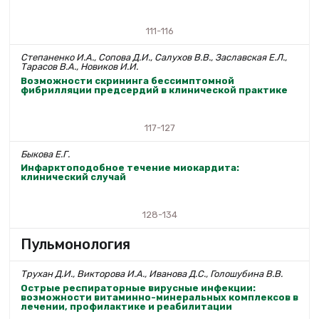
111-116
Степаненко И.А., Сопова Д.И., Салухов В.В., Заславская Е.Л.,
Тарасов В.А., Новиков И.И.
Возможности скрининга бессимптомной
фибрилляции предсердий в клинической практике
117-127
Быкова Е.Г.
Инфарктоподобное течение миокардита:
клинический случай
128-134
Пульмонология
Трухан Д.И., Викторова И.А., Иванова Д.С., Голошубина В.В.
Острые респираторные вирусные инфекции:
возможности витаминно-минеральных комплексов в
лечении, профилактике и реабилитации