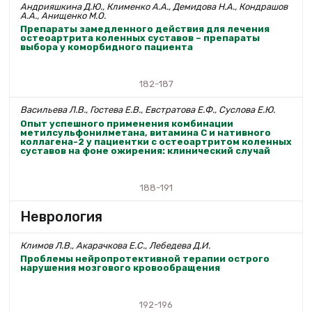
Андрияшкина Д.Ю., Клименко А.А., Демидова Н.А., Кондрашов
А.А., Анищенко М.О.
Препараты замедленного действия для лечения
остеоартрита коленных суставов – препараты
выбора у коморбидного пациента
182-187
Васильева Л.В., Гостева Е.В., Евстратова Е.Ф., Суслова Е.Ю.
Опыт успешного применения комбинации
метилсульфонилметана, витамина С и нативного
коллагена-2 у пациентки с остеоартритом коленных
суставов на фоне ожирения: клинический случай
188-191
Неврология
Климов Л.В., Акарачкова Е.С., Лебедева Д.И.
Проблемы нейропротективной терапии острого
нарушения мозгового кровообращения
192-196