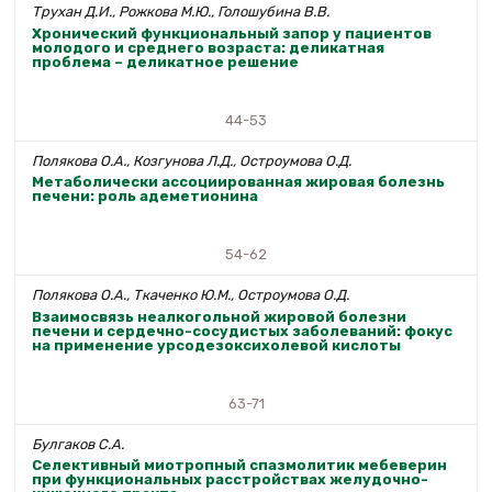
Трухан Д.И., Рожкова М.Ю., Голошубина В.В.
Хронический функциональный запор у пациентов
молодого и среднего возраста: деликатная
проблема – деликатное решение
44-53
Полякова О.А., Козгунова Л.Д., Остроумова О.Д.
Метаболически ассоциированная жировая болезнь
печени: роль адеметионина
54-62
Полякова О.А., Ткаченко Ю.М., Остроумова О.Д.
Взаимосвязь неалкогольной жировой болезни
печени и сердечно-сосудистых заболеваний: фокус
на применение урсодезоксихолевой кислоты
63-71
Булгаков С.А.
Селективный миотропный спазмолитик мебеверин
при функциональных расстройствах желудочно-