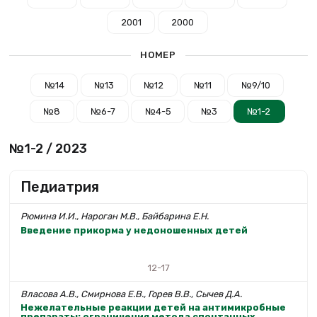
2001
2000
НОМЕР
№14
№13
№12
№11
№9/10
№8
№6-7
№4-5
№3
№1-2
№1-2 / 2023
Педиатрия
Рюмина И.И., Нароган М.В., Байбарина Е.Н.
Введение прикорма у недоношенных детей
12-17
Власова А.В., Смирнова Е.В., Горев В.В., Сычев Д.А.
Нежелательные реакции детей на антимикробные
препараты: ограничения метода спонтанных