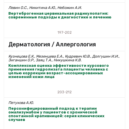
Левин О.С., Никитина А.Ю., Небожин А.И.
Вертеброгенная цервикальная радикулопатия:
современные подходы к диагностике и лечению
197-202
Дерматология / Аллергология
Кузнецова Е.К., Мезенцева Е.А., Кудревич Ю.В., Долгушин И.И.,
Зиганшин О.Р., Заяц Т.А., Никушкина К.В.
Комплексная оценка эффективности курсового
применения гидролизата плаценты человека с
целью коррекции возраст-ассоциированных
изменений кожи лица
203-212
Петухова А.Ю.
Персонифицированный подход к терапии
омализумабом у пациентов с хронической
спонтанной крапивницей: серия клинических
случаев