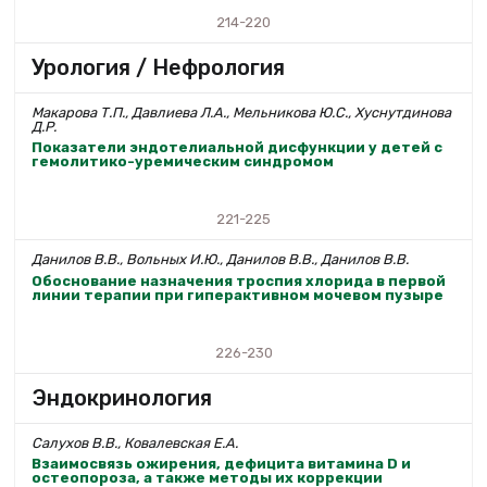
214-220
Урология / Нефрология
Макарова Т.П., Давлиева Л.А., Мельникова Ю.С., Хуснутдинова
Д.Р.
Показатели эндотелиальной дисфункции у детей с
гемолитико-уремическим синдромом
221-225
Данилов В.В., Вольных И.Ю., Данилов В.В., Данилов В.В.
Обоснование назначения троспия хлорида в первой
линии терапии при гиперактивном мочевом пузыре
226-230
Эндокринология
Салухов В.В., Ковалевская Е.А.
Взаимосвязь ожирения, дефицита витамина D и
остеопороза, а также методы их коррекции