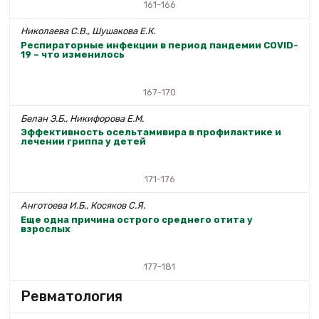
161-166
Николаева С.В., Шушакова Е.К.
Респираторные инфекции в период пандемии COVID-
19 – что изменилось
167-170
Белан Э.Б., Никифорова Е.М.
Эффективность осельтамивира в профилактике и
лечении гриппа у детей
171-176
Анготоева И.Б., Косяков С.Я.
Еще одна причина острого среднего отита у
взрослых
177-181
Ревматология