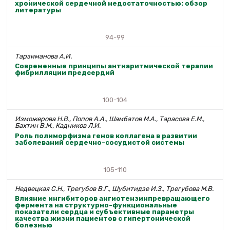
хронической сердечной недостаточностью: обзор
литературы
94-99
Тарзиманова А.И.
Современные принципы антиаритмической терапии
фибрилляции предсердий
100-104
Изможерова Н.В., Попов А.А., Шамбатов М.А., Тарасова Е.М.,
Бахтин В.М., Кадников Л.И.
Роль полиморфизма генов коллагена в развитии
заболеваний сердечно-сосудистой системы
105-110
Недвецкая С.Н., Трегубов В.Г., Шубитидзе И.З., Трегубова М.В.
Влияние ингибиторов ангиотензинпревращающего
фермента на структурно-функциональные
показатели сердца и субъективные параметры
качества жизни пациентов с гипертонической
болезнью