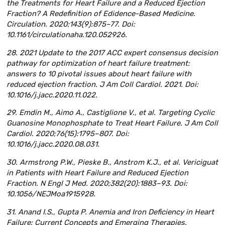
the Treatments for Heart Failure and a Reduced Ejection
Fraction? A Redefinition of Edidence-Based Medicine.
Circulation. 2020;143(9):875–77. Doi:
10.1161/circulationaha.120.052926.
28. 2021 Update to the 2017 ACC expert consensus decision
pathway for optimization of heart failure treatment:
answers to 10 pivotal issues about heart failure with
reduced ejection fraction. J Am Coll Cardiol. 2021. Doi:
10.1016/j.jacc.2020.11.022.
29. Emdin M., Aimo A., Castiglione V., et al. Targeting Cyclic
Guanosine Monophosphate to Treat Heart Failure. J Am Coll
Cardiol. 2020;76(15):1795–807. Doi:
10.1016/j.jacc.2020.08.031.
30. Armstrong P.W., Pieske B., Anstrom K.J., et al. Vericiguat
in Patients with Heart Failure and Reduced Ejection
Fraction. N Engl J Med. 2020;382(20):1883–93. Doi:
10.1056/NEJMoa1915928.
31. Anand I.S., Gupta P. Anemia and Iron Deficiency in Heart
Failure: Current Concepts and Emerging Therapies.