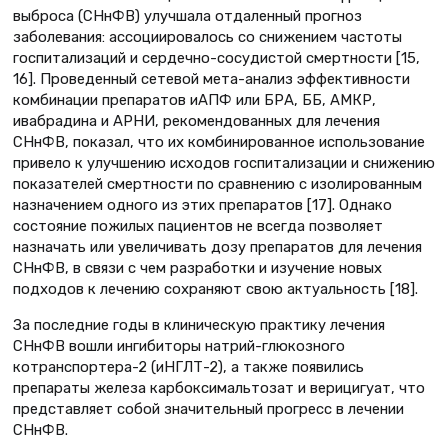
выброса (СНнФВ) улучшала отдаленный прогноз
заболевания: ассоциировалось со снижением частоты
госпитализаций и сердечно-сосудистой смертности [15,
16]. Проведенный сетевой мета-анализ эффективности
комбинации препаратов иАПФ или БРА, ББ, АМКР,
ивабрадина и АРНИ, рекомендованных для лечения
СНнФВ, показал, что их комбинированное использование
привело к улучшению исходов госпитализации и снижению
показателей смертности по сравнению с изолированным
назначением одного из этих препаратов [17]. Однако
состояние пожилых пациентов не всегда позволяет
назначать или увеличивать дозу препаратов для лечения
СНнФВ, в связи с чем разработки и изучение новых
подходов к лечению сохраняют свою актуальность [18].
За последние годы в клиническую практику лечения
СНнФВ вошли ингибиторы натрий-глюкозного
котранспортера-2 (иНГЛТ-2), а также появились
препараты железа карбоксимальтозат и верицигуат, что
представляет собой значительный прогресс в лечении
СНнФВ.