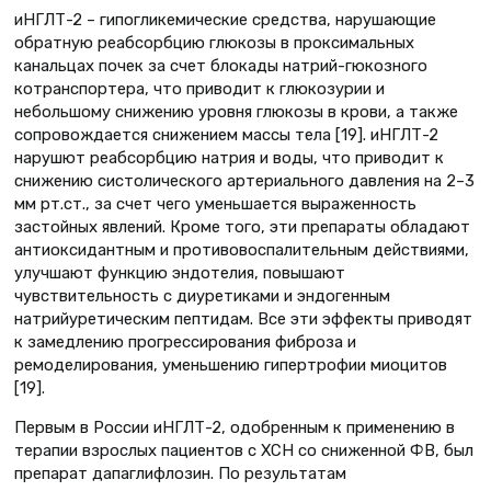
иНГЛТ-2 – гипогликемические средства, нарушающие
обратную реабсорбцию глюкозы в проксимальных
канальцах почек за счет блокады натрий-гюкозного
котранспортера, что приводит к глюкозурии и
небольшому снижению уровня глюкозы в крови, а также
сопровождается снижением массы тела [19]. иНГЛТ-2
нарушют реабсорбцию натрия и воды, что приводит к
снижению систолического артериального давления на 2–3
мм рт.ст., за счет чего уменьшается выраженность
застойных явлений. Кроме того, эти препараты обладают
антиоксидантным и противовоспалительным действиями,
улучшают функцию эндотелия, повышают
чувствительность с диуретиками и эндогенным
натрийуретическим пептидам. Все эти эффекты приводят
к замедлению прогрессирования фиброза и
ремоделирования, уменьшению гипертрофии миоцитов
[19].
Первым в России иНГЛТ-2, одобренным к применению в
терапии взрослых пациентов с ХСН со сниженной ФВ, был
препарат дапаглифлозин. По результатам