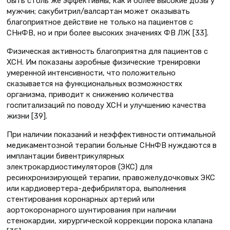
быть столь же эффективны, как и более высокие дозы у
мужчин; сакубитрил/валсартан может оказывать
благоприятное действие не только на пациентов с
СНнФВ, но и при более высоких значениях ФВ ЛЖ [33].
Физическая активность благоприятна для пациентов с
ХСН. Им показаны аэробные физические тренировки
умеренной интенсивности, что положительно
сказывается на функциональных возможностях
организма, приводит к снижению количества
госпитализаций по поводу ХСН и улучшению качества
жизни [39].
При наличии показаний и неэффективности оптимальной
медикаментозной терапии больные СНнФВ нуждаются в
имплантации бивентрикулярных
электрокардиостимуляторов (ЭКС) для
ресинхронизирующей терапии, правожелудочковых ЭКС
или кардиовертера-дефибрилятора, выполнения
стентирования коронарных артерий или
аортокоронарного шунтирования при наличии
стенокардии, хирургической коррекции порока клапана