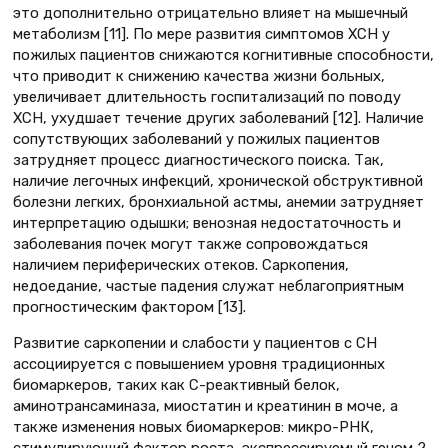
это дополнительно отрицательно влияет на мышечный
метаболизм [11]. По мере развития симптомов ХСН у
пожилых пациентов снижаются когнитивные способности,
что приводит к снижению качества жизни больных,
увеличивает длительность госпитализаций по поводу
ХСН, ухудшает течение других заболеваний [12]. Наличие
сопутствующих заболеваний у пожилых пациентов
затрудняет процесс диагностического поиска. Так,
наличие легочных инфекций, хронической обструктивной
болезни легких, бронхиальной астмы, анемии затрудняет
интерпретацию одышки; венозная недостаточность и
заболевания почек могут также сопровождаться
наличием периферических отеков. Саркопения,
недоедание, частые падения служат неблагоприятным
прогностическим фактором [13].
Развитие саркопении и слабости у пациентов с СН
ассоциируется с повышением уровня традиционных
биомаркеров, таких как С-реактивный белок,
аминотрансаминаза, миостатин и креатинин в моче, а
также изменения новых биомаркеров: микро-РНК,