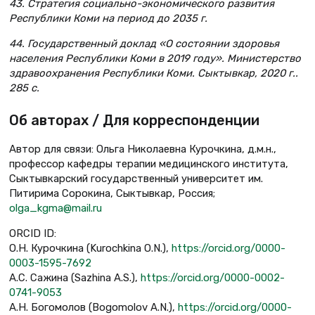
43. Стратегия социально-экономического развития
Республики Коми на период до 2035 г.
44. Государственный доклад «О состоянии здоровья
населения Республики Коми в 2019 году». Министерство
здравоохранения Республики Коми. Сыктывкар, 2020 г..
285 с.
Об авторах / Для корреспонденции
Автор для связи: Ольга Николаевна Курочкина, д.м.н.,
профессор кафедры терапии медицинского института,
Сыктывкарский государственный университет им.
Питирима Сорокина, Сыктывкар, Россия;
olga_kgma@mail.ru
ORCID ID:
О.Н. Курочкина (Kurochkina O.N.),
https://orcid.org/0000-
0003-1595-7692
А.С. Сажина (Sazhina A.S.),
https://orcid.org/0000-0002-
0741-9053
А.Н. Богомолов (Bogomolov A.N.),
https://orcid.org/0000-