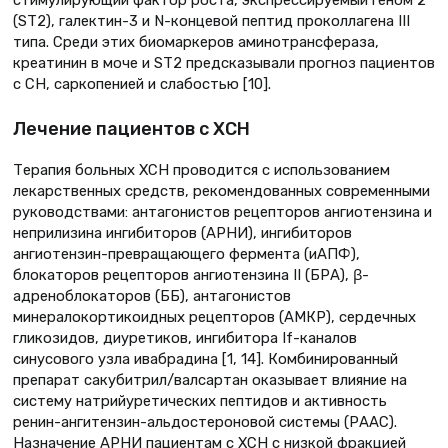
стимулирующий фактор роста, экспрессируемый геном 2
(ST2), галектин-3 и N-концевой пептид проколлагена III
типа. Среди этих биомаркеров аминотрансфераза,
креатинин в моче и ST2 предсказывали прогноз пациентов
с СН, саркопенией и слабостью [10].
Лечение пациентов с ХСН
Терапия больных ХСН проводится с использованием
лекарственных средств, рекомендованных современными
руководствами: антагонистов рецепторов ангиотензина и
неприлизина ингибиторов (АРНИ), ингибиторов
ангиотензин-превращающего фермента (иАПФ),
блокаторов рецепторов ангиотензина II (БРА), β-
адреноблокаторов (ББ), антагонистов
минералокортикоидных рецепторов (АМКР), сердечных
гликозидов, диуретиков, ингибитора If-каналов
синусового узла ивабрадина [1, 14]. Комбинированный
препарат сакубитрил/валсартан оказывает влияние на
систему натрийуретических пептидов и активность
ренин-ангитензин-альдостероновой системы (РААС).
Назначение АРНИ пациентам с ХСН с низкой фракцией