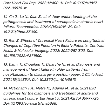
Curr Heart Fail Rep. 2022;19:400–11. Doi: 10.1007/s11897-
022-00575-w.
11. Yin J., Lu X., Qian Z., et al. New understanding of the
pathogenesis and treatment of sarcopenia in chronic heart
failure. Theranostics. 2019;9(14):4019–29. Doi:
10.7150/thno.33000.
12. Ren Z. Effects of Chronical Heart Failure on Longitudinal
Changes of Cognitive Function in Elderly Patients. Contrast
Media & Molecular Imaging. 2022; 2022:9871800. Doi:
10.1155/2022/9871800.
13. Damy T., Chouihed T., Delarche N., et al. Diagnosis and
management of heart failure in older patients from
hospitalization to discharge: a position paper. J Clinic Med.
2021;10(16):3519. Doi: 10.3390/jcm10163519.
14. McDonagh T.A., Metra M., Adamo M., et al. 2021 ESC
guidelines for the diagnosis and treatment of acute and
chronic heart failure. Eur Heart J. 2021;42(36):3599–726.
Doi: 10.1093/eurheartj/ehab368.