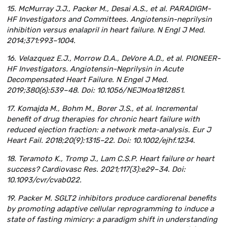
15. McMurray J.J., Packer M., Desai A.S., et al. PARADIGM-
HF Investigators and Committees. Angiotensin-neprilysin
inhibition versus enalapril in heart failure. N Engl J Med.
2014;371:993–1004.
16. Velazquez E.J., Morrow D.A., DeVore A.D., et al. PIONEER-
HF Investigators. Angiotensin-Neprilysin in Acute
Decompensated Heart Failure. N Engel J Med.
2019;380(6):539–48. Doi: 10.1056/NEJMoa1812851.
17. Komajda M., Bohm M., Borer J.S., et al. Incremental
benefit of drug therapies for chronic heart failure with
reduced ejection fraction: a network meta-analysis. Eur J
Heart Fail. 2018;20(9):1315–22. Doi: 10.1002/ejhf.1234.
18. Teramoto K., Tromp J., Lam C.S.P. Heart failure or heart
success? Cardiovasc Res. 2021;117(3):e29–34. Doi:
10.1093/cvr/cvab022.
19. Packer M. SGLT2 inhibitors produce cardiorenal benefits
by promoting adaptive cellular reprogramming to induce a
state of fasting mimicry: a paradigm shift in understanding