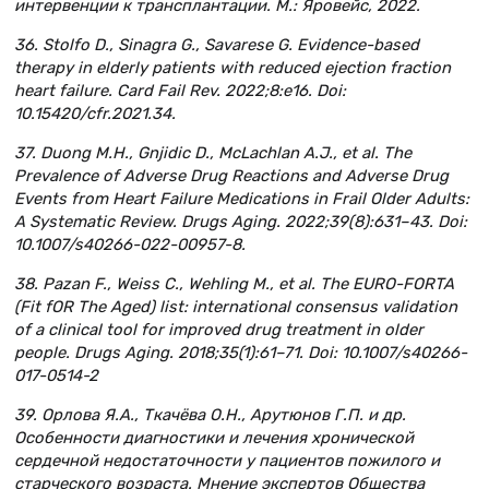
интервенции к трансплантации. М.: Яровейс, 2022.
36. Stolfo D., Sinagra G., Savarese G. Evidence-based
therapy in elderly patients with reduced ejection fraction
heart failure. Card Fail Rev. 2022;8:e16. Doi:
10.15420/cfr.2021.34.
37. Duong M.H., Gnjidic D., McLachlan A.J., et al. The
Prevalence of Adverse Drug Reactions and Adverse Drug
Events from Heart Failure Medications in Frail Older Adults:
A Systematic Review. Drugs Aging. 2022;39(8):631–43. Doi:
10.1007/s40266-022-00957-8.
38. Pazan F., Weiss C., Wehling M., et al. The EURO-FORTA
(Fit fOR The Aged) list: international consensus validation
of a clinical tool for improved drug treatment in older
people. Drugs Aging. 2018;35(1):61–71. Doi: 10.1007/s40266-
017-0514-2
39. Орлова Я.А., Ткачёва О.Н., Арутюнов Г.П. и др.
Особенности диагностики и лечения хронической
сердечной недостаточности у пациентов пожилого и
старческого возраста. Мнение экспертов Общества