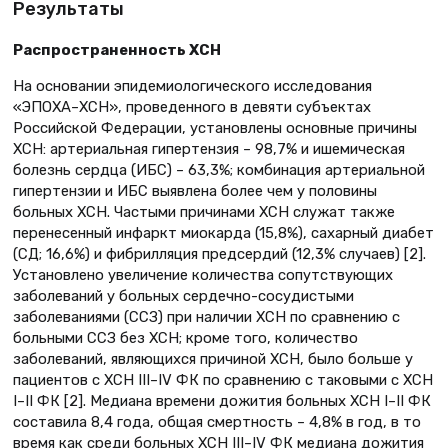
Результаты
Распространенность ХСН
На основании эпидемиологического исследования
«ЭПОХА–ХСН», проведенного в девяти субъектах
Российской Федерации, установлены основные причины
ХСН: артериальная гипертензия – 98,7% и ишемическая
болезнь сердца (ИБС) – 63,3%; комбинация артериальной
гипертензии и ИБС выявлена более чем у половины
больных ХСН. Частыми причинами ХСН служат также
перенесенный инфаркт миокарда (15,8%), сахарный диабет
(СД; 16,6%) и фибрилляция предсердий (12,3% случаев) [2].
Установлено увеличение количества сопутствующих
заболеваний у больных сердечно-сосудистыми
заболеваниями (ССЗ) при наличии ХСН по сравнению с
больными ССЗ без ХСН; кроме того, количество
заболеваний, являющихся причиной ХСН, было больше у
пациентов с ХСН III–IV ФК по сравнению с таковыми с ХСН
I–II ФК [2]. Медиана времени дожития больных ХСН I–II ФК
составила 8,4 года, общая смертность – 4,8% в год, в то
время как среди больных ХСН III–IV ФК медиана дожития