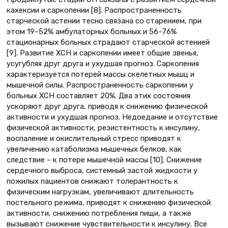
кахексии и саркопении [8]. Распространенность
старческой астении тесно связана со старением, при
этом 19–52% амбулаторных больных и 56–76%
стационарных больных страдают старческой астенией
[9]. Развитие ХСН и саркопении имеет общие звенья,
усугубляя друг друга и ухудшая прогноз. Саркопения
характеризуется потерей массы скелетных мышц и
мышечной силы. Распространенность саркопении у
больных ХСН составляет 20%. Два этих состояния
ускоряют друг друга, приводя к снижению физической
активности и ухудшая прогноз. Недоедание и отсутствие
физической активности, резистентность к инсулину,
воспаление и окислительный стресс приводят к
увеличению катаболизма мышечных белков, как
следствие – к потере мышечной массы [10]. Снижение
сердечного выброса, системный застой жидкости у
пожилых пациентов снижают толерантность к
физическим нагрузкам, увеличивают длительность
постельного режима, приводят к снижению физической
активности, снижению потребления пищи, а также
вызывают снижение чувствительности к инсулину. Все