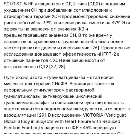
SOLOIST-WHF у пациентов с СД 2 типа (СД2) с недавним
ухудшением СН при добавлении сотаглифлозина к
стандартной терапии ХСН продемонстрировано снижение
риска событий на 39%, снижение риска смерти на 37%. Эти
эффекты не зависели от значения ФВ и
предшествовавшего анамнеза СН. В то же время у
пациентов по сравнению с группой плацебо было более
частое развитие диареи и гипогликемии [26]. Проведенные
исследования доказывают эффективность иНГЛТ-2 в
отншении пациентов с ХСН вне зависимости от
установленного СД2 [27, 28].
Путь оксид азота – гуанилатцикла-за – стал новой
мишенью для терапии СНнФВ. Верицигуат является
пероральным стимулятором растворимой
гуанилатциклазы, активирующей циклический
гуанозинмонофосфат и повышающей чувствительность
эндотелиоцитов к эндогенному оксиду азота, что ведет к
вазодилятации [29]. В исследовании VICTORIA (Vericiguat
Global Study in Subjects with Heart Failure with Reduced
Ejection Fraction) у пациентов с ФВ ≤45% верицигуат
снижал риск наступления госпитализации по поводу СН