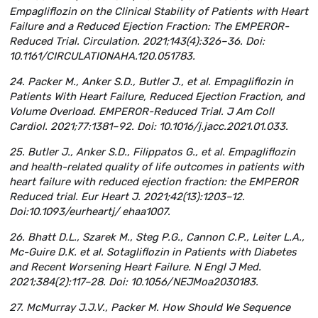
Empagliflozin on the Clinical Stability of Patients with Heart
Failure and a Reduced Ejection Fraction: The EMPEROR-
Reduced Trial. Circulation. 2021;143(4):326–36. Doi:
10.1161/CIRCULATIONAHA.120.051783.
24. Packer M., Anker S.D., Butler J., et al. Empagliflozin in
Patients With Heart Failure, Reduced Ejection Fraction, and
Volume Overload. EMPEROR-Reduced Trial. J Am Coll
Cardiol. 2021;77:1381–92. Doi: 10.1016/j.jacc.2021.01.033.
25. Butler J., Anker S.D., Filippatos G., et al. Empagliflozin
and health-related quality of life outcomes in patients with
heart failure with reduced ejection fraction: the EMPEROR
Reduced trial. Eur Heart J. 2021;42(13):1203–12.
Doi:10.1093/eurheartj/ ehaa1007.
26. Bhatt D.L., Szarek M., Steg P.G., Cannon C.P., Leiter L.A.,
Mc-Guire D.K. et al. Sotagliflozin in Patients with Diabetes
and Recent Worsening Heart Failure. N Engl J Med.
2021;384(2):117–28. Doi: 10.1056/NEJMoa2030183.
27. McMurray J.J.V., Packer M. How Should We Sequence