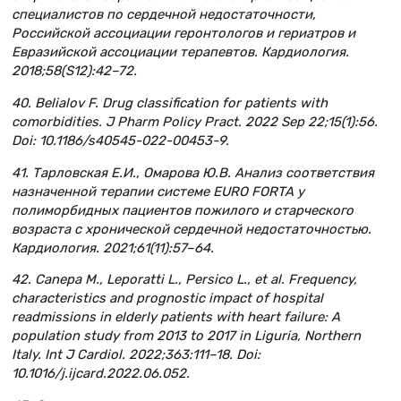
специалистов по сердечной недостаточности,
Российской ассоциации геронтологов и гериатров и
Евразийской ассоциации терапевтов. Кардиология.
2018;58(S12):42–72.
40. Belialov F. Drug classification for patients with
comorbidities. J Pharm Policy Pract. 2022 Sep 22;15(1):56.
Doi: 10.1186/s40545-022-00453-9.
41. Тарловская Е.И., Омарова Ю.В. Анализ соответствия
назначенной терапии системе EURO FORTA у
полиморбидных пациентов пожилого и старческого
возраста с хронической сердечной недостаточностью.
Кардиология. 2021;61(11):57–64.
42. Canepa M., Leporatti L., Persico L., et al. Frequency,
characteristics and prognostic impact of hospital
readmissions in elderly patients with heart failure: A
population study from 2013 to 2017 in Liguria, Northern
Italy. Int J Cardiol. 2022;363:111–18. Doi:
10.1016/j.ijcard.2022.06.052.