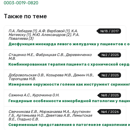
0003-0019-0820
Также по теме
П.А. Лебедев (1), А.Ф. Вербовой (1), К.А.
№18 / 2017
Матееску (1), М.Ю. Александров (2), Р.А.
Поваляева (3)
Дисфункция миокарда левого желудочка у пациентов с 
Стаценко М.Е., Фабрицкая С.В., Деревянченко
№2 / 2025
М.В.
Комбинированная терапия пациента с хронической серд
Добровольская О.В., Козырева М.В., Демин Н.В.,
№2 / 2025
Торопцова Н.В.
Измерение окружности голени как инструмент скринин
Сажина А.С., Курочкина О.Н.
№8 / 2025
Гендерные особенности коморбидной патологии у паци
Свечникова Е.В., Моржанаева М.А., Арутюнян
№4 / 2026
Г.Б., Артемьева Н.О., Девятова А.В., Лемытская
В.Е., Гладько Е.В.
Современные представления о патогенезе саркопении и