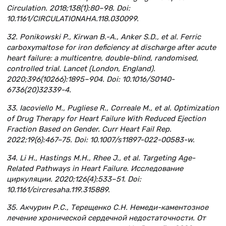
Circulation. 2018;138(1):80–98. Doi:
10.1161/CIRCULATIONAHA.118.030099.
32. Ponikowski P., Kirwan B.-A., Anker S.D., et al. Ferric
carboxymaltose for iron deficiency at discharge after acute
heart failure: a multicentre, double-blind, randomised,
controlled trial. Lancet (London, England).
2020;396(10266):1895–904. Doi: 10.1016/S0140-
6736(20)32339-4.
33. Iacoviello M., Pugliese R., Correale M., et al. Optimization
of Drug Therapy for Heart Failure With Reduced Ejection
Fraction Based on Gender. Curr Heart Fail Rep.
2022;19(6):467–75. Doi: 10.1007/s11897-022-00583-w.
34. Li H., Hastings M.H., Rhee J., et al. Targeting Age-
Related Pathways in Heart Failure. Исследование
циркуляции. 2020;126(4):533–51. Doi:
10.1161/circresaha.119.315889.
35. Акчурин Р.С., Терещенко С.Н. Немеди-каментозное
лечение хронической сердечной недостаточности. От