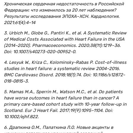
Хроническая сердечная недостаточность в Российской
Федерации: что изменилось за 20 лет наблюдения?
Результаты исследования ЭПОХА–ХСН. Кардиология.
2021;61(4):4–14
3. Urbich M., Globe G., Pantiri K., et al. A Systematic Review
of Medical Costs Associated with Heart Failure in the USA
(2014–2020). Pharmacoeconomics. 2020;38(11):1219–36.
Doi: 10.1007/s40273-020-00952-0.
4. Lesyuk W., Kriza C., Kolominsky-Rabas P. Cost-of-illness
studies in heart failure: a systematic review 2004–2016.
BMC Cardiovasc Disord. 2018;18(1):74. Doi: 10.1186/s12872-
018-0815-3.
5. Mamas M.A., Sperrin M., Watson M.C., et al. Do patients
have worse outcomes in heart failure than in cancer? A
primary care-based cohort study with 10-year follow-up in
Scotland. Eur J Heart Fail. 2017;19(9):1095–1104. Doi:
10.1002/ejhf.822.
6. Драпкина О.М., Палаткина Л.О. Новые акценты в