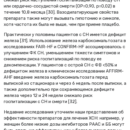
или сердечно-сосудистой смерти (ОР=0,90, p=0,02) в
течение 10,8 месяца [30]. Вазодилатирующие свойства
препарата также могут вызывать гипотонию и синкопе,
хотя частота их была не выше, чем при приеме плацебо.
Практически у половины пациентов с СН имеется дефицит
железа [31]. Использование железа карбоксимальтозата в
исследованиях FAIR-HF и CONFIRM-HF ассоциировалось с
улучшением ФК СН, уменьшением тяжести симптомов и
снижением риска госпитализаций по поводу ее
декомпенсации. У пациентов с острой СН с ФВ <50% и
дефицитом железа в клиническом исследовании AFFIRM-
AHF введение железа карбоксимальтозата перед
выпиской из стационара и через 6 недель после выписки, а
также дополнительно при сохраняющемся дефиците
железа через 12 и 24 недели снижало риск
госпитализации с СН и смерти [32].
Недавние исследования уточнили наши представления об
эффективности препаратов для лечения ХСН: например, у
женщин более низкие дозы ингибиторов РААС и ББ могут