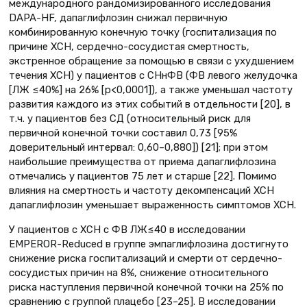
международного рандомизированного исследования
DAPA-HF, дапаглифлозин снижал первичную
комбинированную конечную точку (госпитализация по
причине ХСН, сердечно-сосудистая смертность,
экстренное обращение за помощью в связи с ухудшением
течения ХСН) у пациентов с СНнФВ (ФВ левого желудочка
[ЛЖ ≤40%] на 26% [p<0,0001]), а также уменьшал частоту
развития каждого из этих событий в отдельности [20], в
т.ч. у пациентов без СД (относительный риск для
первичной конечной точки составил 0,73 [95%
доверительный интервал: 0,60–0,880]) [21]; при этом
наибольшие преимущества от приема дапаглифлозина
отмечались у пациентов 75 лет и старше [22]. Помимо
влияния на смертность и частоту декомпенсаций ХСН
дапаглифлозин уменьшает выраженность симптомов ХСН.
У пациентов с ХСН с ФВ ЛЖ≤40 в исследовании
EMPEROR-Reduced в группе эмпаглифлозина достигнуто
снижение риска госпитализаций и смерти от сердечно-
сосудистых причин на 8%, снижение относительного
риска наступления первичной конечной точки на 25% по
сравнению с группой плацебо [23–25]. В исследовании