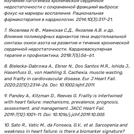
изучении патогенеза хронической сердечной
недостаточности с сохраненной фракцией выброса:
фокус на маркеры воспаления. Рациональная
фармакотерапия в кардиологии. 2014;10(3):317–21.
7. Яковлева Н.Ф., Маянская С.Д., Яковлев А.В. и др.
Влияние полиморфных вариантов гена эндотелиальной
синтазы окиси азота на развитие и течение хронической
сердечной недостаточности. Кардиоваскулярная
терапия и профилактика. 2018;7(5):56–61.
8. Bielecka-Dabrowa A., Ebner N., Dos Santos M.R., Ishida J.,
Hasenfuss G., von Haehling S. Cachexia, muscle wasting,
and frailty in cardiovascular disease. Eur J Heart Fail.
2020;22(12):2314–26. Doi: 10.1002/ejhf.2011.
9. Pandey A., Kitzman D., Reeves G. Frailty is intertwined
with heart failure: mechanisms, prevalence, prognosis,
assessment, and management. JACC Heart Fail.
2019;7(12):1001–11. Doi: 10.1016/j.jchf.2019.10.005
10. Sato R., Vatic M., da Fonseca, G.V., et al. Sarcopenia and
weakness in heart failure: is there a biomarker signature?