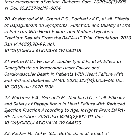
their mechanism of action. Diabetes Care. 2020;43(3):508–
11. Doi: 10.2337/dci19-0074.
20. Kosiborod M.N., Jhund P.S., Docherty K.F., et all. Effects
of Dapagliflozin on Symptoms, Function, and Quality of Life
in Patients With Heart Failure and Reduced Ejection
Fraction: Results From the DAPA-HF Trial. Circulation. 2020
Jan 14;141(2):90-99. doi:
10.1161/CIRCULATIONAHA.119.044138.
21. Petrie M.C., Verma S., Dochertyet K.F., et al. Effect of
Dapagliflozin on Worsening Heart Failure and
Cardiovascular Death in Patients With Heart Failure With
and Without Diabetes. JAMA. 2020;323(14):1353–68. Doi:
10.1001/jama.2020.1906.
22. Martinez F.A., Serenelli M., Nicolau J.C., et all. Efficacy
and Safety of Dapagliflozin in Heart Failure With Reduced
Ejection Fraction According to Age: Insights From DAPA-
HF. Circulation. 2020 Jan 14;141(2):100-111. doi:
10.1161/CIRCULATIONAHA.119.044133.
23. Packer M., Anker S.D., Butler J., et al. Effect of