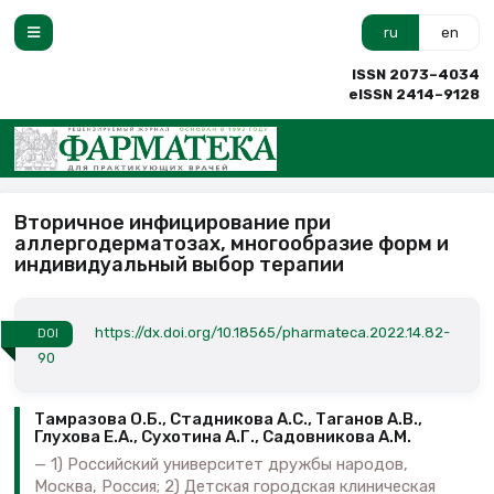
ru
en
ISSN 2073–4034
eISSN 2414–9128
Вторичное инфицирование при
аллергодерматозах, многообразие форм и
индивидуальный выбор терапии
https://dx.doi.org/10.18565/pharmateca.2022.14.82-
DOI
90
Тамразова О.Б., Стадникова А.С., Таганов А.В.,
Глухова Е.А., Сухотина А.Г., Садовникова А.М.
1) Российский университет дружбы народов,
Москва, Россия; 2) Детская городская клиническая