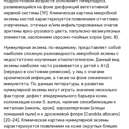
подростковом возрасте осложняет гипергидроз,
развивающийся на фоне дисфункций вегетативной
нервной системы [19]. Клиническая картина микробной
экземы кистей характеризуется появлением отчетливо
очерченных, отечных и/или инфильтрированных очагов
эритемы ярко-розового цвета, папулезно-везикулезных
элементов, наслоением серозно-гнойных корок (рис. 8).
Нуммулярная экзема, по-видимому, представляет собой
наиболее сложную разновидность микробной экземы с
недостаточно изученным этиопатогенезом. Данный вид
экземы наиболее часто развивается у детей с АтД
(нередко в состоянии ремиссии), у лиц с очагами
хронической инфекции, а также на фоне сниженного
иммунитета. По данным литературы, в развитии
нуммулярной экземы могут играть значение несколько
факторов: дефект эпидермального барьера кожи,
колонизация кожи S. aureus, наличие сенсибилизации к
металлам (никель, хром), аэроаллергенам (клещи
ломашней пыли) и к дрожжевой флоре (Candida albicans)
[20–24]. Клиническая картина нуммулярной экземы
характеризуется появлением на коже округлых бляшек