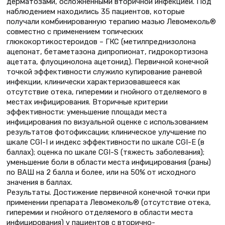
дерматозами, осложненными вторичной инфекцией. Под
наблюдением находились 35 пациентов, которые
получали комбинированную терапию мазью Левомеколь®
совместно с применением топических
глюкокортикостероидов – ГКС (метилпреднизолона
ацепонат, бетаметазона дипропионат, гидрокортизона
ацетата, флуоцинолона ацетонид). Первичной конечной
точкой эффективности служило купирование раневой
инфекции, клинически характеризовавшееся как
отсутствие отека, гиперемии и гнойного отделяемого в
местах инфицирования. Вторичные критерии
эффективности: уменьшение площади места
инфицирования по визуальной оценке с использованием
результатов фотофиксации; клиническое улучшение по
шкале CGI-I и индекс эффективности по шкале CGI-E (в
баллах); оценка по шкале CGI-S (тяжесть заболевания);
уменьшение боли в области места инфицирования (раны)
по ВАШ на 2 балла и более, или на 50% от исходного
значения в баллах.
Результаты. Достижение первичной конечной точки при
применении препарата Левомеколь® (отсутствие отека,
гиперемии и гнойного отделяемого в области места
инфицирования) у пациентов с вторично-