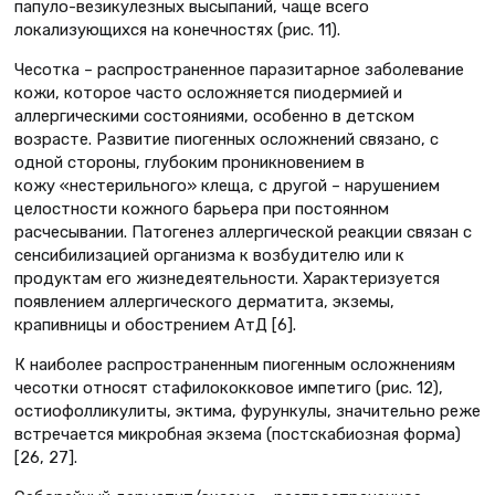
папуло-везикулезных высыпаний, чаще всего
локализующихся на конечностях (рис. 11).
Чесотка – распространенное паразитарное заболевание
кожи, которое часто осложняется пиодермией и
аллергическими состояниями, особенно в детском
возрасте. Развитие пиогенных осложнений связано, с
одной стороны, глубоким проникновением в
кожу «нестерильного» клеща, с другой – нарушением
целостности кожного барьера при постоянном
расчесывании. Патогенез аллергической реакции связан с
сенсибилизацией организма к возбудителю или к
продуктам его жизнедеятельности. Характеризуется
появлением аллергического дерматита, экземы,
крапивницы и обострением АтД [6].
К наиболее распространенным пиогенным осложнениям
чесотки относят стафилококковое импетиго (рис. 12),
остиофолликулиты, эктима, фурункулы, значительно реже
встречается микробная экзема (постскабиозная форма)
[26, 27].