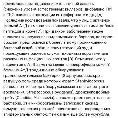
проявляющиеся подавлением клеточной защиты
(снижение уровня естественных киллеров, дисбаланс Тh1
и Th2, снижение продукции интерферона-γ и др.) [6].
Последние исследования показали, что у лиц с активной
формой АтД отмечается снижение уровня антимикробных
пептидов в коже [7]. При данном заболевании также
выявляется нарушение эпидермального барьера, которое
создает предпосылки к более легкому проникновению
бактерий вглубь кожи, а сопутствующий зуд и
последующие расчесы служат входными воротами для
различных инфекционных агентов [8]. Отмечено, что у
пациентов с АтД заметно меняется микрофлора кожи. У
больных АтД традиционно обнаруживают
грамположительные бактерии (Staphylococcus spp.,
ведущую роль среди которых играет Staphylococcus
aureus, почти всегда обнаруживаемая в очагах острого
воспаления; Streptococcus pyogenes); дрожжеподобные
грибы (Candida, Malassezia), а также грамотрицательные
бактерии. Эти микроорганизмы запускают каскад
иммунологических реакций, приводящих к повреждению
эпидермальных клеток, тем самым еще более усугубляя