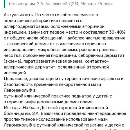
больница им. З.А. Башляевой ДЗМ, Москва, Россия
Актуальность. По частоте заболеваемости в
педиатрической практике пациенты с
аллергодерматозами, осложненными вторичной
инфекцией, занимают первое место и составляют 30–40%
от общего числа обращений. Наиболее частые проявления
– атопический дерматит с явлениями вторичного
инфицирования, микробные экземы, распространенная
чесотка, осложненная пиодермией, себорейный дерматит
(экзема), паратравматическая экзема, контактно-
аллергический дерматит, осложненный вторичной
инфекцией.
Цель исследования: оценить терапевтические эффекты и
безопасность применения лекарственной мази
Левомеколь® в
рутинной клинической практике педиатра у детей с
вторично-инфицированными дерматозами.
Методы. На базе Детской городской клинической
больницы им. З.А. Башляевой проведено неинтервационное
проспективное исследование использования мази
Левомеколь® в рутинной клинической практике у детей с