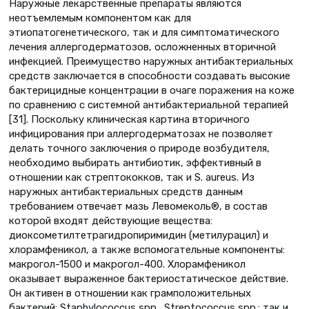
Наружные лекарственные препараты являются
неотъемлемым компонентом как для
этиопатогенетического, так и для симптоматического
лечения аллергодерматозов, осложненных вторичной
инфекцией. Преимущество наружных антибактериальных
средств заключается в способности создавать высокие
бактерицидные концентрации в очаге поражения на коже
по сравнению с системной антибактериальной терапией
[31]. Поскольку клиническая картина вторичного
инфицирования при аллергодерматозах не позволяет
делать точного заключения о природе возбудителя,
необходимо выбирать антибиотик, эффективный в
отношении как стрептококков, так и S. aureus. Из
наружных антибактериальных средств данным
требованием отвечает мазь Левомеколь®, в состав
которой входят действующие вещества:
диоксометилтетрагидропиримидин (метилурацил) и
хлорамфеникол, а также вспомогательные компоненты:
макрогол-1500 и макрогол-400. Хлорамфеникол
оказывает выраженное бактериостатическое действие.
Он активен в отношении как грамположительных
бактерий: Staphylococcus spp., Streptococcus spp.; так и