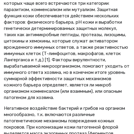
которых чаще всего встречаются три категории:
паразитизм, комменсализм или мутуализм. Защитная
функция кожи обеспечивается действием нескольких
факторов: физического барьера, pH кожи и выработки
генетически детерминированных защитных молекул,
таких как антимикробные пептиды, протеазы, лизоцимы,
цитокины и хемокины, которые служат активатором
врожденного иммунных ответов, а также реактивностью
иммунных клеток (Т-лимфоцитов, макрофагов, клеток
Лангерганса и т.д.) [1]. Факторы вирулентности,
вырабатываемой микроорганизмом, помогают уходить от
иммунного ответа хозяина, но в конечном итоге уровень
суммарной эффективности защитных механизмов
кожного барьера определяет, является ли микроб
организмом комменсалом (или взаимным), или опасным
патогеном для хозяина.
Негативное воздействие бактерий и грибов на организм
многообразно, т.к. включаются различные
патогенетические механизмы повреждения кожных
покровов. При колонизации кожи патогенной флорой
выделяется масса экзогенных протеаз (ферментов,