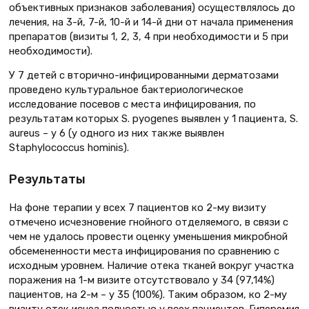
объективных признаков заболевания) осуществлялось до
лечения, на 3-й, 7-й, 10-й и 14-й дни от начала применения
препаратов (визиты 1, 2, 3, 4 при необходимости и 5 при
необходимости).
У 7 детей с вторично-инфицированными дерматозами
проведено культуральное бактериологическое
исследование посевов с места инфицирования, по
результатам которых S. pyogenes выявлен у 1 пациента, S.
aureus – у 6 (у одного из них также выявлен
Staphylococcus hominis).
Результаты
На фоне терапии у всех 7 пациентов ко 2-му визиту
отмечено исчезновение гнойного отделяемого, в связи с
чем не удалось провести оценку уменьшения микробной
обсемененности места инфицирования по сравнению с
исходным уровнем. Наличие отека тканей вокруг участка
поражения на 1-м визите отсутствовало у 34 (97,14%)
пациентов, на 2-м – у 35 (100%). Таким образом, ко 2-му
визиту отек исчез полностью у всех пациентов. Гиперемия