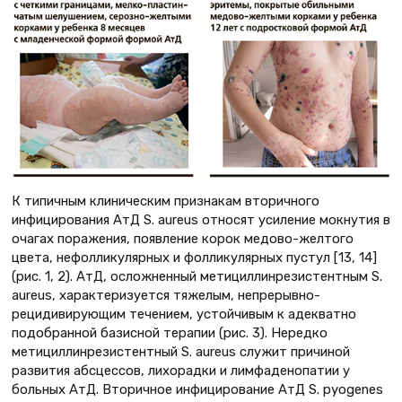
К типичным клиническим признакам вторичного
инфицирования АтД S. aureus относят усиление мокнутия в
очагах поражения, появление корок медово-желтого
цвета, нефолликулярных и фолликулярных пустул [13, 14]
(рис. 1, 2). АтД, осложненный метициллинрезистентным S.
aureus, характеризуется тяжелым, непрерывно-
рецидивирующим течением, устойчивым к адекватно
подобранной базисной терапии (рис. 3). Нередко
метициллинрезистентный S. aureus служит причиной
развития абсцессов, лихорадки и лимфаденопатии у
больных АтД. Вторичное инфицирование АтД S. pyogenes