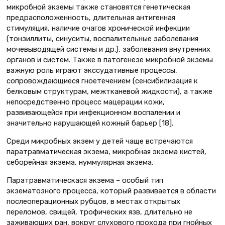
микробной экземы также становятся генетическая
предрасположенность, длительная антигенная
стимуляция, наличие очагов хронической инфекции
(тонзиллиты, синуситы, воспалительные заболевания
мочевыводящей системы и др.), заболевания внутренних
органов и систем. Также в патогенезе микробной экземы
важную роль играют экссудативные процессы,
сопровождающиеся гноетечением (сенсибилизация к
белковым структурам, межтканевой жидкости), а также
непосредственно процесс мацерации кожи,
развивающейся при инфекционном воспалении и
значительно нарушающей кожный барьер [18].
Среди микробных экзем у детей чаще встречаются
паратравматическая экзема, микробная экзема кистей,
себорейная экзема, нуммулярная экзема.
Паратравматическася экзема – особый тип
экзематозного процесса, который развивается в области
послеоперационных рубцов, в местах открытых
переломов, свищей, трофических язв, длительно не
заживающих ран, вокруг слухового прохода при гнойных