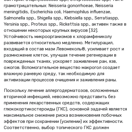
грамотрицательных: Neisseria gonorrhoeae, Neisseria
meningitidis, Escherichia coli, Haemophilus influenzae,
Salmonella spp., Shigella spp., Klebsiella spp., Serratiaspp,
Yersinia spp., Proteus spp., Rickettsia spp., активен также в
отношении некоторых крупных вирусов [32].
Устойчивость микроорганизмов к хлорамфениколу
развивается относительно медленно. Метилурацил,
входящий в состав мази Левомеколь®, усиливает рост и
размножение клеток, улучшая течение регенерации в
поврежденных тканях, ускоряет заживление ран, язв,
ожогов. Вспомогательное вещество макрогол создает
влажную раневую среду, так необходимую для
активизации процессов очищения и заживления раны.
Поскольку лечение аллергодерматозов, осложненных
вторичной инфекцией, невозможно представить без
применения лекарственных средств, содержащих
глюкокортикостероиды (ГКС), основной задачей является
максимальное снижение риска возникновения побочных
эффектов при сохранении (усилении) их эффективности.
Соответственно, выбор топического ГКС должен