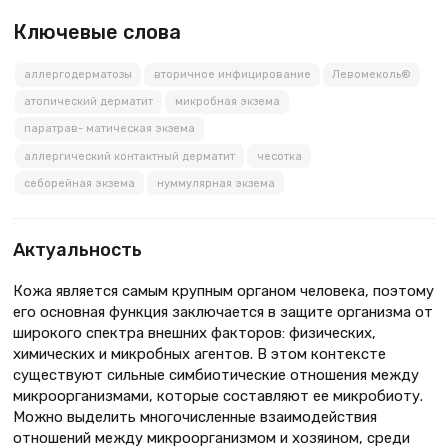
Ключевые слова
аллергодерматозы
вторичное инфицирование
Левомеколь®
атопический дерматит
микробная экзема
паратрав- матическая экзема
аллергический контактный дерматит
чесотка
себорейная экзема
нуммулярная экзема
Актуальность
Кожа является самым крупным органом человека, поэтому
его основная функция заключается в защите организма от
широкого спектра внешних факторов: физических,
химических и микробных агентов. В этом контексте
существуют сильные симбиотические отношения между
микроорганизмами, которые составляют ее микробиоту.
Можно выделить многочисленные взаимодействия
отношений между микроорганизмом и хозяином, среди