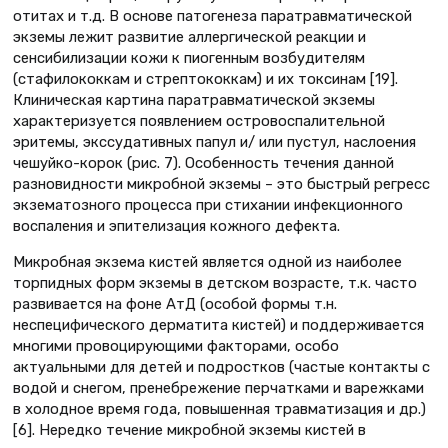
отитах и т.д. В основе патогенеза паратравматической
экземы лежит развитие аллергической реакции и
сенсибилизации кожи к пиогенным возбудителям
(стафилококкам и стрептококкам) и их токсинам [19].
Клиническая картина паратравматической экземы
характеризуется появлением островоспалительной
эритемы, экссудативных папул и/ или пустул, наслоения
чешуйко-корок (рис. 7). Особенность течения данной
разновидности микробной экземы – это быстрый регресс
экзематозного процесса при стихании инфекционного
воспаления и эпителизация кожного дефекта.
Микробная экзема кистей является одной из наиболее
торпидных форм экземы в детском возрасте, т.к. часто
развивается на фоне АтД (особой формы т.н.
неспецифического дерматита кистей) и поддерживается
многими провоцирующими факторами, особо
актуальными для детей и подростков (частые контакты с
водой и снегом, пренебрежение перчатками и варежками
в холодное время года, повышенная травматизация и др.)
[6]. Нередко течение микробной экземы кистей в