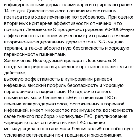
инфицированными дерматозами зарегистрировано ранее
14-го дня. Дополнительного назначения системных
препаратов в ходе лечения не потребовалось. При оценке
вторичных критериев эффективности отмечено, что
препарат Левомеколь® продемонстрировал 90–100%-ную
эффективность по всем изученным критериям в лечении
вторично-инфицированных дерматозов к 3–7-му дню
терапии, а также абсолютную безопасность и хорошую
переносимость пациентами.
Заключение. Исследуемый препарат Левомеколь®
продемонстрировал выраженное противовоспалительное
действие,
высокую эффективность в купировании раневой
инфекции, высокий профиль безопасность и хорошую
переносимость пациентами. Метод сочетанного
применения мази Левомеколь® и топических ГКС в
лечении аллергодерматозов, осложненных вторичной
инфекцией, имеет множество преимуществ: возможность
селективного подбора «молекулы» ГКС, регулирования
«приоритетов»: антибиотик или ГКС; наличие
метилурацила в составе мази Левомеколь® способствует
усилению регенерации при трещинах и экскориациях.