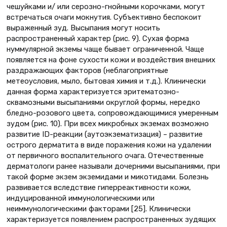
чешуйками и/ или серозно-гнойными корочками, могут
встречаться очаги мокнутия. Субъективно беспокоит
выраженный зуд. Высыпания могут носить
распространенный характер (рис. 9). Сухая форма
нуммулярной экземы чаще бывает ограниченной. Чаще
появляется на фоне сухости кожи и воздействия внешних
раздражающих факторов (неблагоприятные
метеоусловия, мыло, бытовая химия и т.д.). Клинически
данная форма характеризуется эритематозно-
сквамозными высыпаниями округлой формы, нередко
бледно-розового цвета, сопровождающимися умеренным
зудом (рис. 10). При всех микробных экземах возможно
развитие ID-реакции (аутоэкзематизация) – развитие
острого дерматита в виде поражения кожи на удалении
от первичного воспалительного очага. Отечественные
дерматологи ранее называли дочерними высыпаниями, при
такой форме экзем экземидами и микотидами. Болезнь
развивается вследствие гиперреактивности кожи,
индуцированной иммунологическими или
неиммунологическими факторами [25]. Клинически
характеризуется появлением распространенных зудящих