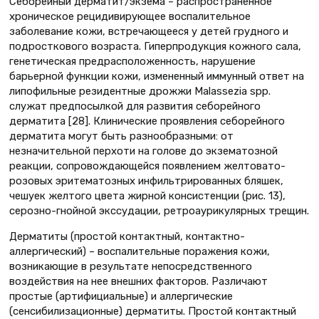
Себорейный дерматит/экзема – распространенное
хроническое рецидивирующее воспалительное
заболевание кожи, встречающееся у детей грудного и
подросткового возраста. Гиперпродукция кожного сала,
генетическая предрасположенность, нарушение
барьерной функции кожи, измененный иммунный ответ на
липофильные резидентные дрожжи Malassezia spp.
служат предпосылкой для развития себорейного
дерматита [28]. Клинические проявления себорейного
дерматита могут быть разнообразными: от
незначительной перхоти на голове до экзематозной
реакции, сопровождающейся появлением желтовато-
розовых эритематозных инфильтрированных бляшек,
чешуек желтого цвета жирной консистенции (рис. 13),
серозно-гнойной экссудации, ретроаурикулярных трещин.
Дерматиты (простой контактный, контактно-
аллергический) – воспалительные поражения кожи,
возникающие в результате непосредственного
воздействия на нее внешних факторов. Различают
простые (артифициальные) и аллергические
(сенсибилизационные) дерматиты. Простой контактный