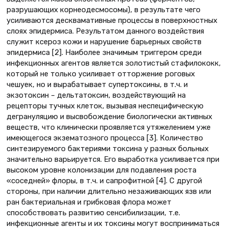
разрушающих корнеодесмосомы), в результате чего
усиливаются десквамативные процессы в поверхностных
слоях эпидермиса. Результатом данного воздействия
служит ксероз кожи и нарушение барьерных свойств
эпидермиса [2]. Наиболее значимым триггером среди
инфекционных агентов является золотистый стафилококк,
который не только усиливает отторжение роговых
чешуек, но и вырабатывает супертоксины, в т.ч. и
экзотоксин – дельтатоксин, воздействующий на
рецепторы тучных клеток, вызывая неспецифическую
дегрануляцию и высвобождение биологически активных
веществ, что клинически проявляется утяжелением уже
имеющегося экзематозного процесса [3]. Количество
синтезируемого бактериями токсина у разных больных
значительно варьируется. Его выработка усиливается при
высоком уровне колонизации для подавления роста
«соседней» флоры, в т.ч. и сапрофитной [4]. С другой
стороны, при наличии длительно незаживающих язв или
ран бактериальная и грибковая флора может
способствовать развитию сенсибилизации, т.е.
инфекционные агенты и их токсины могут восприниматься