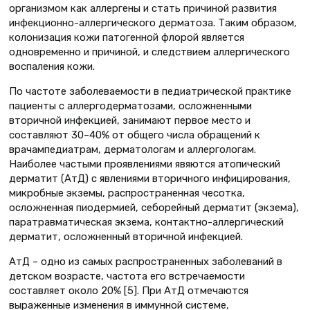
организмом как аллергены и стать причиной развития
инфекционно-аллергического дерматоза. Таким образом,
колонизация кожи патогенной флорой является
одновременно и причиной, и следствием аллергического
воспаления кожи.
По частоте заболеваемости в педиатрической практике
пациенты с аллергодерматозами, осложненными
вторичной инфекцией, занимают первое место и
составляют 30–40% от общего числа обращений к
врачампедиатрам, дерматологам и аллергологам.
Наиболее частыми проявлениями явяются атопический
дерматит (АтД) с явлениями вторичного инфицирования,
микробные экземы, распространенная чесотка,
осложненная пиодермией, себорейный дерматит (экзема),
паратравматическая экзема, контактно-аллергический
дерматит, осложненный вторичной инфекцией.
АтД – одно из самых распространенных заболеваний в
детском возрасте, частота его встречаемости
составляет около 20% [5]. При АтД отмечаются
выраженные изменения в иммунной системе,