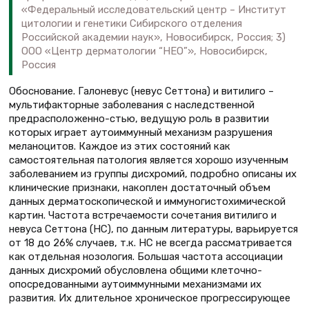
«Федеральный исследовательский центр – Институт
цитологии и генетики Сибирского отделения
Российской академии наук», Новосибирск, Россия; 3)
ООО «Центр дерматологии “НЕО”», Новосибирск,
Россия
Обоснование. Галоневус (невус Сеттона) и витилиго –
мультифакторные заболевания с наследственной
предрасположенно-стью, ведущую роль в развитии
которых играет аутоиммунный механизм разрушения
меланоцитов. Каждое из этих состояний как
самостоятельная патология является хорошо изученным
заболеванием из группы дисхромий, подробно описаны их
клинические признаки, накоплен достаточный объем
данных дерматоскопической и иммуногистохимической
картин. Частота встречаемости сочетания витилиго и
невуса Сеттона (НС), по данным литературы, варьируется
от 18 до 26% случаев, т.к. НС не всегда рассматривается
как отдельная нозология. Большая частота ассоциации
данных дисхромий обусловлена общими клеточно-
опосредованными аутоиммунными механизмами их
развития. Их длительное хроническое прогрессирующее