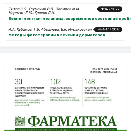
Титов К.С., Глумский В.В., Запиров М.М.,
№14 / 2022
Неретин Е.Ю., Греков Д.Н.
Беспигментная меланома: современное состояние проб
А.А. Кубанов, Т.В. Абрамова, Е.К. Мураховская
№s1-17 / 2017
Методы фототерапии в лечении дерматозов