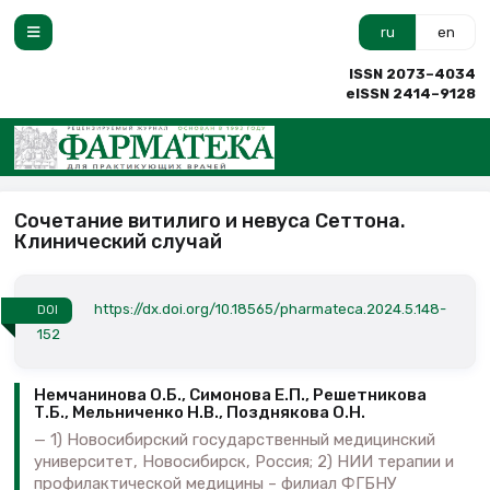
ru
en
ISSN 2073–4034
eISSN 2414–9128
Сочетание витилиго и невуса Сеттона.
Клинический случай
https://dx.doi.org/10.18565/pharmateca.2024.5.148-
DOI
152
Немчанинова О.Б., Симонова Е.П., Решетникова
Т.Б., Мельниченко Н.В., Позднякова О.Н.
1) Новосибирский государственный медицинский
университет, Новосибирск, Россия; 2) НИИ терапии и
профилактической медицины – филиал ФГБНУ