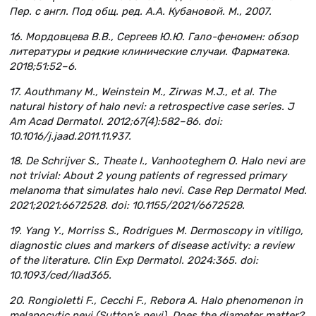
Пер. с англ. Под общ. ред. А.А. Кубановой. М., 2007.
16. Мордовцева В.В., Сергеев Ю.Ю. Гало-феномен: обзор
литературы и редкие клинические случаи. Фарматека.
2018;51:52–6.
17. Aouthmany M., Weinstein M., Zirwas M.J., et al. The
natural history of halo nevi: a retrospective case series. J
Am Acad Dermatol. 2012;67(4):582–86. doi:
10.1016/j.jaad.2011.11.937.
18. De Schrijver S., Theate I., Vanhooteghem O. Halo nevi are
not trivial: About 2 young patients of regressed primary
melanoma that simulates halo nevi. Case Rep Dermatol Med.
2021;2021:6672528. doi: 10.1155/2021/6672528.
19. Yang Y., Morriss S., Rodrigues M. Dermoscopy in vitiligo,
diagnostic clues and markers of disease activity: a review
of the literature. Clin Exp Dermatol. 2024:365. doi:
10.1093/ced/llad365.
20. Rongioletti F., Cecchi F., Rebora A. Halo phenomenon in
melanocytic nevi (Sutton’s nevi). Does the diameter matter?