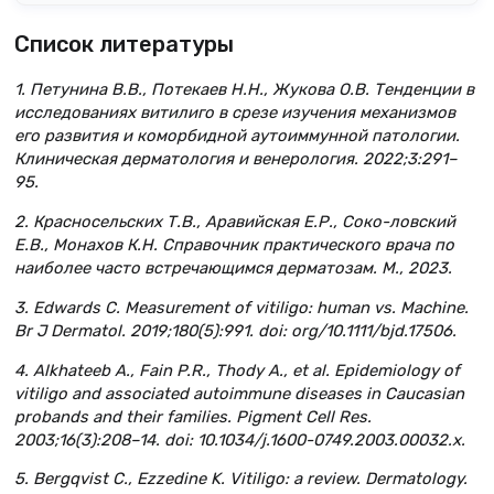
Список литературы
1. Петунина В.В., Потекаев Н.Н., Жукова О.В. Тенденции в
исследованиях витилиго в срезе изучения механизмов
его развития и коморбидной аутоиммунной патологии.
Клиническая дерматология и венерология. 2022;3:291–
95.
2. Красносельских Т.В., Аравийская Е.Р., Соко-ловский
Е.В., Монахов К.Н. Справочник практического врача по
наиболее часто встречающимся дерматозам. М., 2023.
3. Edwards C. Measurement of vitiligo: human vs. Machine.
Br J Dermatol. 2019;180(5):991. doi: org/10.1111/bjd.17506.
4. Alkhateeb A., Fain P.R., Thody A., et al. Epidemiology of
vitiligo and associated autoimmune diseases in Caucasian
probands and their families. Pigment Cell Res.
2003;16(3):208–14. doi: 10.1034/j.1600-0749.2003.00032.x.
5. Bergqvist C., Ezzedine K. Vitiligo: a review. Dermatology.