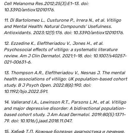
Cell Melanoma Res.2012;25(3):E1–13. doi:
10.3390/antiox12010176.
11. Di Bartolomeo L., Custurone P., Irrera N., et al. Vitiligo
and Mental Health: Natural Compounds’ Usefulness.
Antioxidants. 2023;12(1):176. doi: 10.3390/antiox12010176.
12. Ezzedine K., Eleftheriadou V., Jones H., et al.
Psychosocial effects of vitiligo: a systematic literature
review. Am J Clin Dermatol. 2021;1–18. doi: 10.1007/s40257-
021-00631-6.
13. Thompson A.R., Eleftheriadou V., Nesnas J. The mental
health associations of vitiligo: UK population-based cohort
study. B J Psych Open. 2022;8(6):190. doi:
10.1192/bjo.2022.591.
14. Vallerand I.A., Lewinson R.T., Parsons L.M., et al. Vitiligo
and major depressive disorder: A bidirectional population-
based cohort study. J Am Acad Dermatol. 2019;80(5):1371–
79. doi: 10.1016/j.jaad.2018.11.047.
15. Хэбиф Т.П. Кожные болезни: диагностика и лечение.