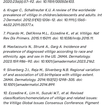
2020;236(6):57–92. doi: 10.1159/000506103.
6. Kruger C., Schallreuter K.U. A review of the worldwide
prevalence of vitiligo in children/adolescents and adults. Int
J Dermatol. 2012;51(10):1206–12. doi: 10.1111/j.1365-
4632.2011.05377.x.
7. Picardo M., Dell’Anna M.L., Ezzedine K., et al. Vitiligo. Nat
Rev Dis Primers. 2015;1:15011. doi: 10.1038/nrdp.2015.11.
8. Mastacouris N., Strunk A., Garg A. Incidence and
prevalence of diagnosed vitiligo according to race and
ethnicity, age, and sex in the US. JAMA. Dermatology.
2023;159:986–90. doi: 10.1001/jamadermatol.2023.2162.
9. Silverberg J.I., Reja M., Silverberg N.B. Regional variation
of and association of US birthplace with vitiligo extent.
JAMA. Dermatology. 2014;150(12):1298–305. doi:
10.1001/jamadermatol.2014.899.
10. Ezzedine K., Lim H., Suzuki W.T., et al. Revised
classification/nomenclature of vitiligo and related issues:
the Vitiligo Global Issues Consensus Conference. Pigment