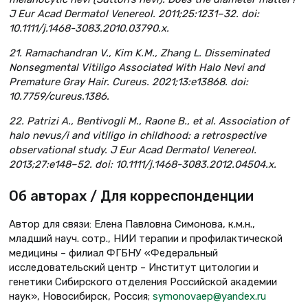
J Eur Acad Dermatol Venereol. 2011;25:1231–32. doi:
10.1111/j.1468-3083.2010.03790.x.
21. Ramachandran V., Kim K.M., Zhang L. Disseminated
Nonsegmental Vitiligo Associated With Halo Nevi and
Premature Gray Hair. Cureus. 2021;13:e13868. doi:
10.7759/cureus.1386.
22. Patrizi A., Bentivogli M., Raone B., et al. Association of
halo nevus/i and vitiligo in childhood: a retrospective
observational study. J Eur Acad Dermatol Venereol.
2013;27:e148–52. doi: 10.1111/j.1468-3083.2012.04504.x.
Об авторах / Для корреспонденции
Автор для связи: Елена Павловна Симонова, к.м.н.,
младший науч. сотр., НИИ терапии и профилактической
медицины – филиал ФГБНУ «Федеральный
исследовательский центр – Институт цитологии и
генетики Сибирского отделения Российской академии
наук», Новосибирск, Россия;
symonovaep@yandex.ru