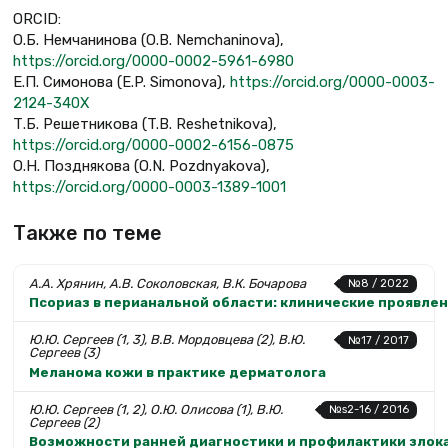
ORCID:
О.Б. Немчанинова (О.В. Nemchaninova),
https://orcid.org/0000-0002-5961-6980
Е.П. Симонова (E.P. Simonova),
https://orcid.org/0000-0003-
2124-340X
Т.Б. Решетникова (T.B. Reshetnikova),
https://orcid.org/0000-0002-6156-0875
О.Н. Позднякова (O.N. Pozdnyakova),
https://orcid.org/0000-0003-1389-1001
Также по теме
А.А. Хрянин, А.В. Соколовская, В.К. Бочарова
№8 / 2022
Псориаз в перианальной области: клинические проявле
Ю.Ю. Сергеев (1, 3), В.В. Мордовцева (2), В.Ю.
№17 / 2017
Сергеев (3)
Меланома кожи в практике дерматолога
Ю.Ю. Сергеев (1, 2), О.Ю. Олисова (1), В.Ю.
№s2-16 / 2016
Сергеев (2)
Возможности ранней диагностики и профилактики злок