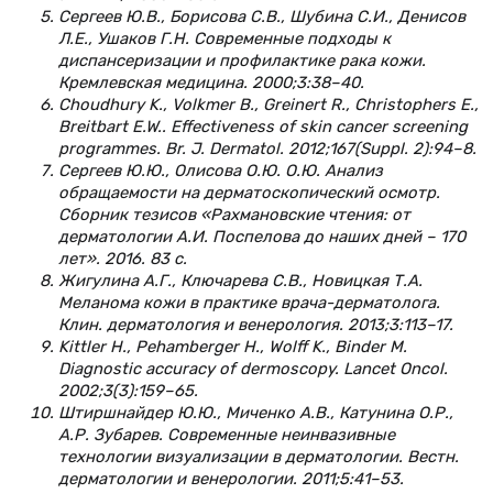
Сергеев Ю.В., Борисова С.В., Шубина С.И., Денисов
Л.Е., Ушаков Г.Н. Современные подходы к
диспансеризации и профилактике рака кожи.
Кремлевская медицина. 2000;3:38–40.
Choudhury K., Volkmer B., Greinert R., Christophers E.,
Breitbart E.W.. Effectiveness of skin cancer screening
programmes. Br. J. Dermatol. 2012;167(Suppl. 2):94–8.
Сергеев Ю.Ю., Олисова О.Ю. О.Ю. Анализ
обращаемости на дерматоскопический осмотр.
Сборник тезисов «Рахмановские чтения: от
дерматологии А.И. Поспелова до наших дней – 170
лет». 2016. 83 с.
Жигулина А.Г., Ключарева С.В., Новицкая Т.А.
Меланома кожи в практике врача-дерматолога.
Клин. дерматология и венерология. 2013;3:113–17.
Kittler H., Pehamberger H., Wolff K., Binder M.
Diagnostic accuracy of dermoscopy. Lancet Oncol.
2002;3(3):159–65.
Штиршнайдер Ю.Ю., Миченко А.В., Катунина О.Р.,
А.Р. Зубарев. Современные неинвазивные
технологии визуализации в дерматологии. Вестн.
дерматологии и венерологии. 2011;5:41–53.