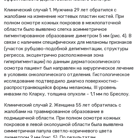
Клинический случай 1. Мужчина 29 лет обратился с
жалобами на изменение ногтевых пластин кистей. При
полном осмотре кожных покровов в межлопаточной
области было выявлено слегка асимметричное
пигментированное образование диметром 5 мм (рис. 4). В
связи с наличием специфических для меланомы признаков
(участок рубцово-подобной депигментации, структуры
регресса, эксцентрично расположенная зона
гиперпигментации) по данным дерматоскопического
осмотра пациент был направлен на хирургическое лечение
в условиях онкологического отделения. Гистологическое
исследование подтвердило диагноз поверхностно-
распространяющейся формы меланомы, III уровень
инвазии по Кларку, толщина опухоли – 1,1 мм по Бреслоу.
Клинический случай 2. Женщина 55 лет обратилась с
жалобами на травмированное образование в
подмышечной области. При полном осмотре кожных
покровов в левой околоушной области была выявлена
симметричная папула светло-коричневого цвета
диаметром 2 мм (рис. 5). По результатам