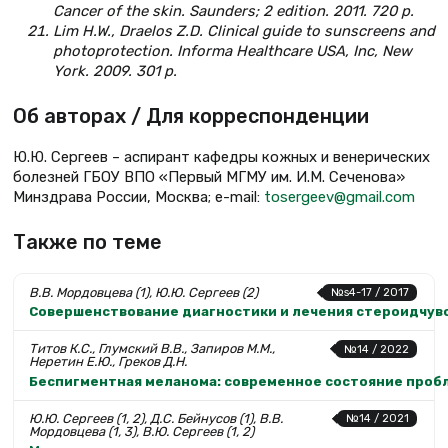
Cancer of the skin. Saunders; 2 edition. 2011. 720 p.
Lim H.W., Draelos Z.D. Clinical guide to sunscreens and
photoprotection. Informa Healthcare USA, Inc, New
York. 2009. 301 p.
Об авторах / Для корреспонденции
Ю.Ю. Сергеев – аспирант кафедры кожных и венерических
болезней ГБОУ ВПО «Первый МГМУ им. И.М. Сеченова»
Минздрава России, Москва; e-mail:
tosergeev@gmail.com
Также по теме
В.В. Мордовцева (1), Ю.Ю. Сергеев (2)
№s4-17 / 2017
Совершенствование диагностики и лечения стероидчу
Титов К.С., Глумский В.В., Запиров М.М.,
№14 / 2022
Неретин Е.Ю., Греков Д.Н.
Беспигментная меланома: современное состояние проб
Ю.Ю. Сергеев (1, 2), Д.С. Бейнусов (1), В.В.
№14 / 2021
Мордовцева (1, 3), В.Ю. Сергеев (1, 2)