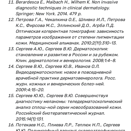
Berardesca E., Maibach H., Wilhem K. Non invasive
diagnostic techniques in clinical dermatology.
Springer; New York. 2014. 479 p.
Петрова Г.А., Чекалкина О.Е., Шливко И.Л., Петрова
К.С., Фирсова М.С., Эллинский Д.О., Агрба П.Д.
Оптическая когерентная томография: зависимость
параметров изображения от степени пигментации
кожи. Медицинский альманах. 2010;2(11):310–13.
Сергеев А.Ю., Сергеев В.Ю. Дерматоскопия:
становление и развитие в России и за рубежом.
Клин. дерматология и венерология. 2008;1:4–8.
Сергеев В.Ю., Сергеев Ю.В., Иванов О.Л.
Видеодерматоскопия: новое в повседневной
врачебной практике дерматовенеролога. Росс.
журн. кожных и венерических болез-ней.
2009;4:15–20.
Сергеев Ю.Ю., Сергеев В.Ю. Совершенствуя
диагностику меланомы: теледерматоскопический
анализ сплош-ной серии новообразований кожи.
Российский биотерапевтический журнал.
2015;14(1):131.
Потекаев Н.С., Плиева Л.Р., Теплюк Н.П., Сергеев
Ю.Ю. Полиморфный вариант склероатрофического