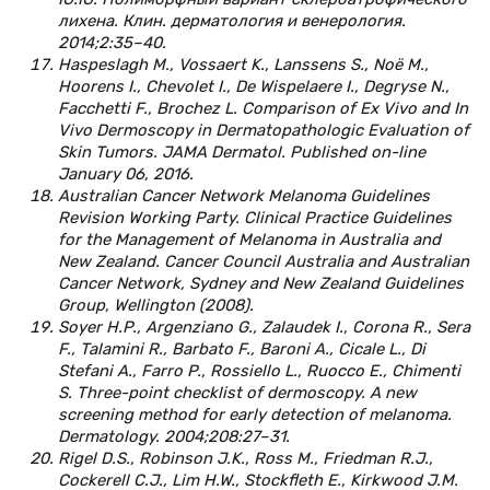
лихена. Клин. дерматология и венерология.
2014;2:35–40.
Haspeslagh M., Vossaert K., Lanssens S., Noё M.,
Hoorens I., Chevolet I., De Wispelaere I., Degryse N.,
Facchetti F., Brochez L. Comparison of Ex Vivo and In
Vivo Dermoscopy in Dermatopathologic Evaluation of
Skin Tumors. JAMA Dermatol. Published on-line
January 06, 2016.
Australian Cancer Network Melanoma Guidelines
Revision Working Party. Clinical Practice Guidelines
for the Management of Melanoma in Australia and
New Zealand. Cancer Council Australia and Australian
Cancer Network, Sydney and New Zealand Guidelines
Group, Wellington (2008).
Soyer H.P., Argenziano G., Zalaudek I., Corona R., Sera
F., Talamini R., Barbato F., Baroni A., Cicale L., Di
Stefani A., Farro P., Rossiello L., Ruocco E., Chimenti
S. Three-point checklist of dermoscopy. A new
screening method for early detection of melanoma.
Dermatology. 2004;208:27–31.
Rigel D.S., Robinson J.K., Ross M., Friedman R.J.,
Cockerell C.J., Lim H.W., Stockfleth E., Kirkwood J.M.