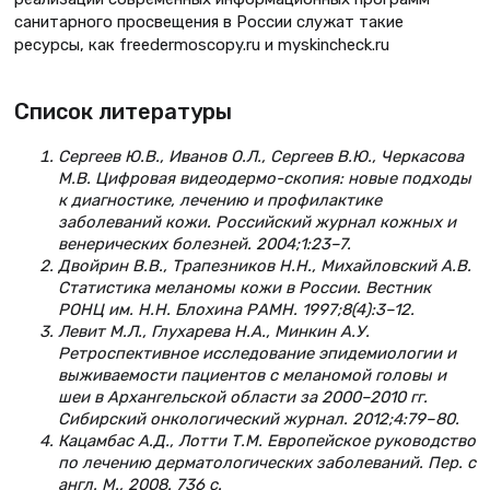
санитарного просвещения в России служат такие
ресурсы, как freedermoscopy.ru и myskincheck.ru
Список литературы
Сергеев Ю.В., Иванов О.Л., Сергеев В.Ю., Черкасова
М.В. Цифровая видеодермо-скопия: новые подходы
к диагностике, лечению и профилактике
заболеваний кожи. Российский журнал кожных и
венерических болезней. 2004;1:23–7.
Двойрин В.В., Трапезников Н.Н., Михайловский А.В.
Статистика меланомы кожи в России. Вестник
РОНЦ им. Н.Н. Блохина РАМН. 1997;8(4):3–12.
Левит М.Л., Глухарева Н.А., Минкин А.У.
Ретроспективное исследование эпидемиологии и
выживаемости пациентов с меланомой головы и
шеи в Архангельской области за 2000–2010 гг.
Сибирский онкологический журнал. 2012;4:79–80.
Кацамбас А.Д., Лотти Т.М. Европейское руководство
по лечению дерматологических заболеваний. Пер. с
англ. М., 2008. 736 с.