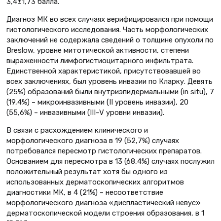
3,4±1,73 балла.
Диагноз МК во всех случаях верифицировался при помощи
гистологического исследования. Часть морфологических
заключений не содержала сведений о толщине опухоли по
Breslow, уровне митотической активности, степени
выраженности лимфогистиоцитарного инфильтрата.
Единственной характеристикой, присутствовавшей во
всех заключениях, был уровень инвазии по Кларку. Девять
(25%) образований были внутриэпидермальными (in situ), 7
(19,4%) – микроинвазивными (II уровень инвазии), 20
(55,6%) – инвазивными (III–V уровни инвазии).
В связи с расхождением клинического и
морфологического диагноза в 19 (52,7%) случаях
потребовался пересмотр гистологических препаратов.
Основанием для пересмотра в 13 (68,4%) случаях послужил
положительный результат хотя бы одного из
использованных дерматоскопических алгоритмов
диагностики МК, в 4 (21%) – несоответствие
морфологического диагноза «диспластический невус»
дерматоскопической модели строения образования, в 1