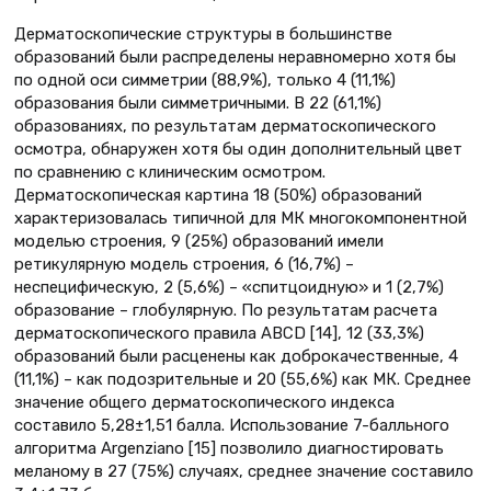
Дерматоскопические структуры в большинстве
образований были распределены неравномерно хотя бы
по одной оси симметрии (88,9%), только 4 (11,1%)
образования были симметричными. В 22 (61,1%)
образованиях, по результатам дерматоскопического
осмотра, обнаружен хотя бы один дополнительный цвет
по сравнению с клиническим осмотром.
Дерматоскопическая картина 18 (50%) образований
характеризовалась типичной для МК многокомпонентной
моделью строения, 9 (25%) образований имели
ретикулярную модель строения, 6 (16,7%) –
неспецифическую, 2 (5,6%) – «спитцоидную» и 1 (2,7%)
образование – глобулярную. По результатам расчета
дерматоскопического правила ABCD [14], 12 (33,3%)
образований были расценены как доброкачественные, 4
(11,1%) – как подозрительные и 20 (55,6%) как МК. Среднее
значение общего дерматоскопического индекса
составило 5,28±1,51 балла. Использование 7-балльного
алгоритма Argenziano [15] позволило диагностировать
меланому в 27 (75%) случаях, среднее значение составило