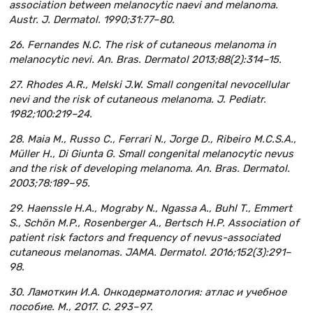
association between melanocytic naevi and melanoma.
Austr. J. Dermatol. 1990;31:77–80.
26. Fernandes N.C. The risk of cutaneous melanoma in
melanocytic nevi. An. Bras. Dermatol 2013;88(2):314–15.
27. Rhodes A.R., Melski J.W. Small congenital nevocellular
nevi and the risk of cutaneous melanoma. J. Pediatr.
1982;100:219–24.
28. Maia M., Russo C., Ferrari N., Jorge D., Ribeiro M.C.S.A.,
Müller H., Di Giunta G. Small congenital melanocytic nevus
and the risk of developing melanoma. An. Bras. Dermatol.
2003;78:189–95.
29. Haenssle H.A., Mograby N., Ngassa A., Buhl T., Emmert
S., Schön M.P., Rosenberger A., Bertsch H.P. Association of
patient risk factors and frequency of nevus-associated
cutaneous melanomas. JAMA. Dermatol. 2016;152(3):291–
98.
30. Ламоткин И.А. Онкодерматология: атлас и учебное
пособие. М., 2017. С. 293–97.