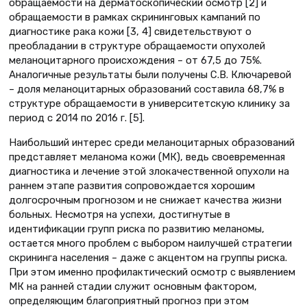
обращаемости на дерматоскопический осмотр [2] и
обращаемости в рамках скрининговых кампаний по
диагностике рака кожи [3, 4] свидетельствуют о
преобладании в структуре обращаемости опухолей
меланоцитарного происхождения – от 67,5 до 75%.
Аналогичные результаты были получены С.В. Ключаревой
– доля меланоцитарных образований составила 68,7% в
структуре обращаемости в университетскую клинику за
период с 2014 по 2016 г. [5].
Наибольший интерес среди меланоцитарных образований
представляет меланома кожи (МК), ведь своевременная
диагностика и лечение этой злокачественной опухоли на
раннем этапе развития сопровождается хорошим
долгосрочным прогнозом и не снижает качества жизни
больных. Несмотря на успехи, достигнутые в
идентификации групп риска по развитию меланомы,
остается много проблем с выбором наилучшей стратегии
скрининга населения – даже с акцентом на группы риска.
При этом именно профилактический осмотр с выявлением
МК на ранней стадии служит основным фактором,
определяющим благоприятный прогноз при этом