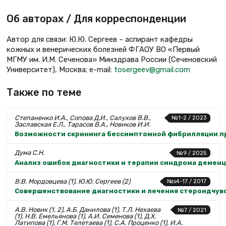
Об авторах / Для корреспонденции
Автор для связи: Ю.Ю. Сергеев – аспирант кафедры
кожных и венерических болезней ФГАОУ ВО «Первый
МГМУ им. И.М. Сеченова» Минздрава России (Сеченовский
Университет), Москва; e-mail:
tosergeev@gmail.com
Также по теме
Степаненко И.А., Сопова Д.И., Салухов В.В.,
№1-2 / 2023
Заславская Е.Л., Тарасов В.А., Новиков И.И.
Возможности скрининга бессимптомной фибрилляции пр
Дума С.Н.
№9 / 2025
Анализ ошибок диагностики и терапии синдрома деменц
В.В. Мордовцева (1), Ю.Ю. Сергеев (2)
№s4-17 / 2017
Совершенствование диагностики и лечения стероидчу
А.В. Новик (1, 2), А.Б. Данилова (1), Т.Л. Нехаева
№7 / 2021
(1), Н.В. Емельянова (1), А.И. Семенова (1), Д.Х.
Латипова (1), Г.М. Телетаева (1), С.А. Проценко (1), И.А.