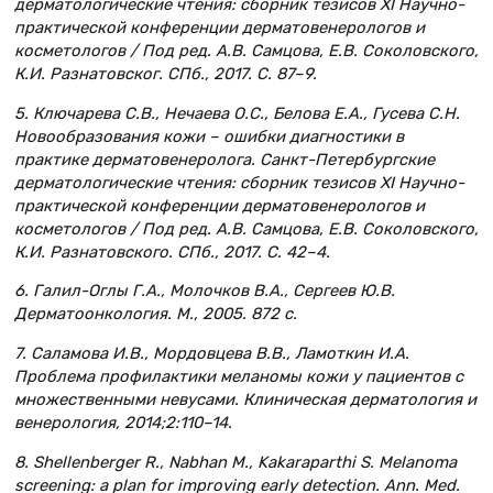
дерматологические чтения: сборник тезисов XI Научно-
практической конференции дерматовенерологов и
косметологов / Под ред. А.В. Самцова, Е.В. Соколовского,
К.И. Разнатовског. СПб., 2017. С. 87–9.
5. Ключарева С.В., Нечаева О.С., Белова Е.А., Гусева С.Н.
Новообразования кожи – ошибки диагностики в
практике дерматовенеролога. Санкт-Петербургские
дерматологические чтения: сборник тезисов XI Научно-
практической конференции дерматовенерологов и
косметологов / Под ред. А.В. Самцова, Е.В. Соколовского,
К.И. Разнатовского. СПб., 2017. С. 42–4.
6. Галил-Оглы Г.А., Молочков В.А., Сергеев Ю.В.
Дерматоонкология. М., 2005. 872 с.
7. Саламова И.В., Мордовцева В.В., Ламоткин И.А.
Проблема профилактики меланомы кожи у пациентов с
множественными невусами. Клиническая дерматология и
венерология, 2014;2:110–14.
8. Shellenberger R., Nabhan M., Kakaraparthi S. Melanoma
screening: a plan for improving early detection. Ann. Med.