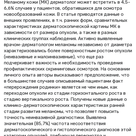
Меланому кожи (МК) дерматолог может встретить в 4,5–
6,6% случаев у пациентов, обратившихся для осмотра
новообразований кожи. В статье приводятся данные о
внешних проявлениях, в т.ч. ранних форм, сравнительных
характеристиках дерматоскопической картины МК в
зависимости от размера опухоли, а также в разных
клинических группах наблюдения. Активно выявленные
врачом-дерматологом меланомы независимо от диаметра
характеризовались более поверхностным ростом опухоли
(неивазивные и малоинвазивные), что еще раз
подчеркивает важность и необходимость проведения
профилактических скрининговых осмотров. На основании
личного опыта авторы высказывают предположение, что
в большинстве случаев описываемый пациентами факт
«перерождения родинки» является не чем иным, как
переходом опухоли из стадии горизонтального роста в
стадию вертикального роста. Получены новые данные о
клинико-дерматоскопических характеристиках ранней
стадии развития меланомы, что позволяет повысить
точность неинвазивной диагностики. Выявлена
значительная (85,7%) частота несоответствия
дерматоскопического и гистологического диагнозов этой
категории опухолей, требующая пересмотра и