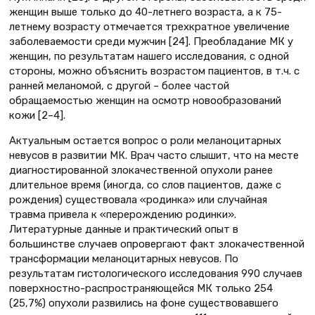
женщин выше только до 40-летнего возраста, а к 75-
летнему возрасту отмечается трехкратное увеличение
заболеваемости среди мужчин [24]. Преобладание МК у
женщин, по результатам нашего исследования, с одной
стороны, можно объяснить возрастом пациентов, в т.ч. с
ранней меланомой, с другой – более частой
обращаемостью женщин на осмотр новообразований
кожи [2–4].
Актуальным остается вопрос о роли меланоцитарных
невусов в развитии МК. Врач часто слышит, что на месте
диагностированной злокачественной опухоли ранее
длительное время (иногда, со слов пациентов, даже с
рождения) существовала «родинка» или случайная
травма привела к «перерождению родинки».
Литературные данные и практический опыт в
большинстве случаев опровергают факт злокачественной
трансформации меланоцитарных невусов. По
результатам гистологического исследования 990 случаев
поверхностно-распространяющейся МК только 254
(25,7%) опухоли развились на фоне существовавшего