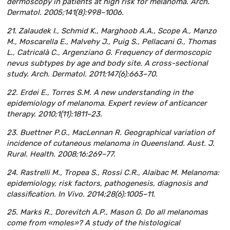
dermoscopy in patients at high risk for melanoma. Arch.
Dermatol. 2005;141(8):998–1006.
21. Zalaudek I., Schmid K., Marghoob A.A., Scope A., Manzo
M., Moscarella E., Malvehy J., Puig S., Pellacani G., Thomas
L., Catricalà C., Argenziano G. Frequency of dermoscopic
nevus subtypes by age and body site. A cross-sectional
study. Arch. Dermatol. 2011;147(6):663–70.
22. Erdei E., Torres S.M. A new understanding in the
epidemiology of melanoma. Expert review of anticancer
therapy. 2010;1(11):1811–23.
23. Buettner P.G., MacLennan R. Geographical variation of
incidence of cutaneous melanoma in Queensland. Aust. J.
Rural. Health. 2008;16:269–77.
24. Rastrelli M., Tropea S., Rossi C.R., Alaibac M. Melanoma:
epidemiology, risk factors, pathogenesis, diagnosis and
classification. In Vivo. 2014;28(6):1005–11.
25. Marks R., Dorevitch A.P., Mason G. Do all melanomas
come from «moles»? A study of the histological