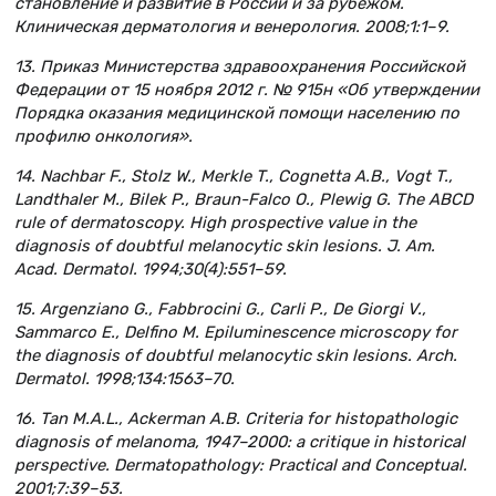
становление и развитие в России и за рубежом.
Клиническая дерматология и венерология. 2008;1:1–9.
13. Приказ Министерства здравоохранения Российской
Федерации от 15 ноября 2012 г. № 915н «Об утверждении
Порядка оказания медицинской помощи населению по
профилю онкология».
14. Nachbar F., Stolz W., Merkle T., Cognetta A.B., Vogt T.,
Landthaler M., Bilek P., Braun-Falco O., Plewig G. The ABCD
rule of dermatoscopy. High prospective value in the
diagnosis of doubtful melanocytic skin lesions. J. Am.
Acad. Dermatol. 1994;30(4):551–59.
15. Argenziano G., Fabbrocini G., Carli P., De Giorgi V.,
Sammarco E., Delfino M. Epiluminescence microscopy for
the diagnosis of doubtful melanocytic skin lesions. Arch.
Dermatol. 1998;134:1563–70.
16. Tan M.A.L., Ackerman A.B. Criteria for histopathologic
diagnosis of melanoma, 1947–2000: a critique in historical
perspective. Dermatopathology: Practical and Conceptual.
2001;7:39–53.