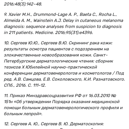
2016;48(3):142–48.
9. Xavier M.H., Drummond-Lage A. P., Baeta C., Rocha L.,
Almeida A. M., Wainstein A.J. Delay in cutaneous melanoma
diagnosis: sequence analyses from suspicion to diagnosis
in 211 patients. Medicine. 2016;95(31):e4396.
10. Сергеев Ю.Ю., Сергеев В.Ю. Скрининг рака кожи:
результаты осмотра пациентов с подозрением на
злокачественные новообразования кожи. Санкт-
Петербургские дерматологические чтения: сборник
тезисов X Юбилейной научно-практической
конференции дерматовенерологов и косметологов / Под
ред. А.В. Самцова, Е.В. Соколовского, К.И. Разнатовского.
СПб., 2016. С. 111–12.
11. Приказ Минздравсоцразвития РФ от 16.03.2010 №
151н «Об утверждении Порядка оказания медицинской
помощи больным дерматовенерологического профиля и
больным лепрой».
12. Сергеев А. Ю., Сергеев В. Ю. Дерматоскопия: