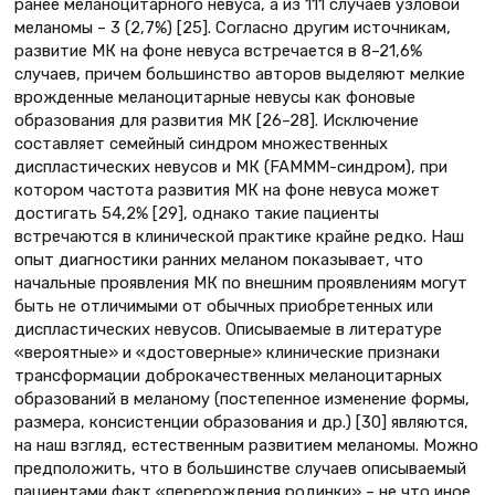
ранее меланоцитарного невуса, а из 111 случаев узловой
меланомы – 3 (2,7%) [25]. Согласно другим источникам,
развитие МК на фоне невуса встречается в 8–21,6%
случаев, причем большинство авторов выделяют мелкие
врожденные меланоцитарные невусы как фоновые
образования для развития МК [26–28]. Исключение
составляет семейный синдром множественных
диспластических невусов и МК (FAMMM-синдром), при
котором частота развития МК на фоне невуса может
достигать 54,2% [29], однако такие пациенты
встречаются в клинической практике крайне редко. Наш
опыт диагностики ранних меланом показывает, что
начальные проявления МК по внешним проявлениям могут
быть не отличимыми от обычных приобретенных или
диспластических невусов. Описываемые в литературе
«вероятные» и «достоверные» клинические признаки
трансформации доброкачественных меланоцитарных
образований в меланому (постепенное изменение формы,
размера, консистенции образования и др.) [30] являются,
на наш взгляд, естественным развитием меланомы. Можно
предположить, что в большинстве случаев описываемый
пациентами факт «перерождения родинки» – не что иное,