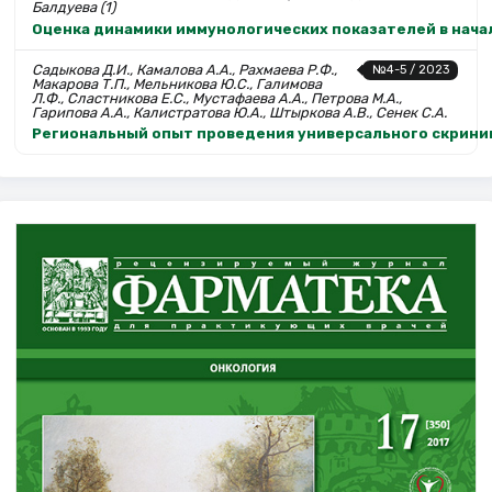
Балдуева (1)
Оценка динамики иммунологических показателей в нача
Садыкова Д.И., Камалова А.А., Рахмаева Р.Ф.,
№4-5 / 2023
Макарова Т.П., Мельникова Ю.С., Галимова
Л.Ф., Сластникова Е.С., Мустафаева А.А., Петрова М.А.,
Гарипова А.А., Калистратова Ю.А., Штыркова А.В., Сенек С.А.
Региональный опыт проведения универсального скринин