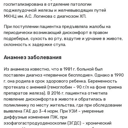
госпитализирована в отделение патологии
поджелудочной железы и желчевыводящих путей
МКНЦ им. А.С. Логинова с диагнозом ХП.
При поступлении пациентка предъявляла жалобы на
периодически возникающий дискомфорт в правом
подреберье, сухость во рту, вздутие и урчание в животе,
склонность к задержке стула.
Анамнез заболевания
Из анамнеза известно, что в 1981 г. больной был
поставлен диагноз «первичное бесплодие». Однако в 1990
г. она родила в срок здорового ребенка. Беременность
протекала с анемией (гемоглобин – 90 г/л на фоне приема
препаратов железа). В 2016 г. пациентка отметила
появление дискомфорта в животе и обратилась в
поликлинику по месту жительства, где при обследовании
выявлена ГАЕ до 3–4 норм. При УЗИ – умеренные
диффузные изменения ПЖ, при
эзофагогастродуоденоскопии (ЭГДС) – хронический