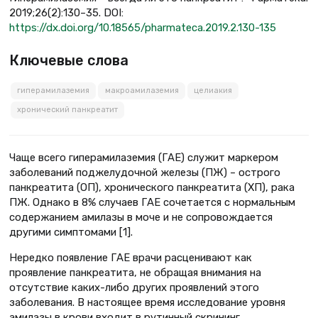
2019;26(2):130–35. DOI:
https://dx.doi.org/10.18565/pharmateca.2019.2.130-135
Ключевые слова
гиперамилаземия
макроамилаземия
целиакия
хронический панкреатит
Чаще всего гиперамилаземия (ГАЕ) служит маркером
заболеваний поджелудочной железы (ПЖ) – острого
панкреатита (ОП), хронического панкреатита (ХП), рака
ПЖ. Однако в 8% случаев ГАЕ сочетается с нормальным
содержанием амилазы в моче и не сопровождается
другими симптомами [1].
Нередко появление ГАЕ врачи расценивают как
проявление панкреатита, не обращая внимания на
отсутствие каких-либо других проявлений этого
заболевания. В настоящее время исследование уровня
амилазы в крови входит в рутинный скрининг