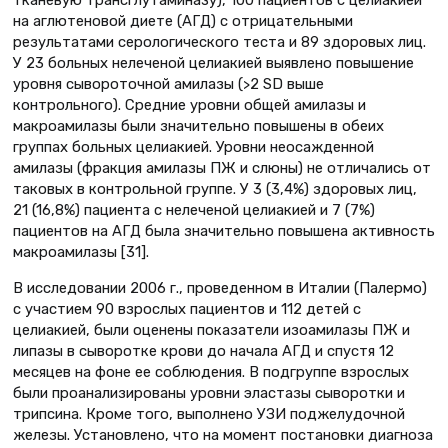
на аглютеновой диете (АГД) с отрицательными
результатами серологического теста и 89 здоровых лиц.
У 23 больных нелеченой целиакией выявлено повышение
уровня сывороточной амилазы (>2 SD выше
контрольного). Средние уровни общей амилазы и
макроамилазы были значительно повышены в обеих
группах больных целиакией. Уровни неосажденной
амилазы (фракция амилазы ПЖ и слюны) не отличались от
таковых в контрольной группе. У 3 (3,4%) здоровых лиц,
21 (16,8%) пациента с нелеченой целиакией и 7 (7%)
пациентов на АГД была значительно повышена активность
макроамилазы [31].
В исследовании 2006 г., проведенном в Италии (Палермо)
с участием 90 взрослых пациентов и 112 детей с
целиакией, были оценены показатели изоамилазы ПЖ и
липазы в сыворотке крови до начала АГД и спустя 12
месяцев на фоне ее соблюдения. В подгруппе взрослых
были проанализированы уровни эластазы сыворотки и
трипсина. Кроме того, выполнено УЗИ поджелудочной
железы. Установлено, что на момент постановки диагноза