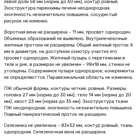
левой доли 58 мм (норма до 60 мм), контур ровный.
Эхоструктура паренхимы печени неоднородная,
эхогенность незначительно повышена, сосудистый
рисунок не изменен.
Воротная вена не расширена – 11 мм, просвет однороден.
Объемных образований не выявлено. Внутрипеченочные
желчные протоки не расширены. Общий желчный проток 4
мм в диаметре, на доступном осмотру участке его
просвет однороден. Желчный пузырь с перетяжками в
теле и дне, в размерах не увеличен – 98×18 мм, стенки не
утолщены. Содержимое пузыря однородное, конкременты
не определяюттся. Паравезикальная область не изменена.
ПЖ обычной формы, контуры четкие, ровные. Размеры:
головка 27 мм (норма до 30 мм), тело 14 мм (норма до 20
мм), хвост 23 мм (норма до 35 мм). Эхоструктура ткани
ПЖ неоднородная, эхогенность незначительно повышена.
Главный панкреатический проток не расширен.
Селезенка не увеличена – 83×32 мм, контур ровный, ткань
однородная. Селезеночная вена не расширена.