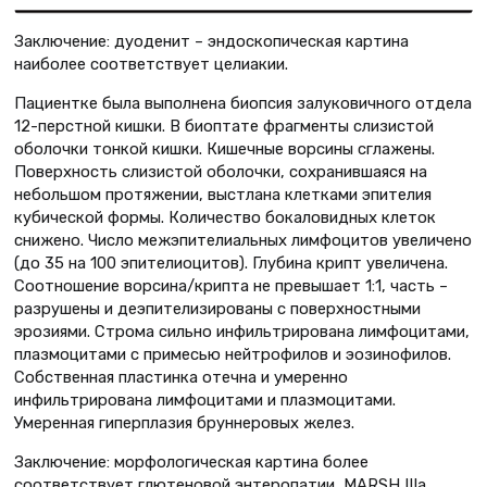
Заключение: дуоденит – эндоскопическая картина
наиболее соответствует целиакии.
Пациентке была выполнена биопсия залуковичного отдела
12-перстной кишки. В биоптате фрагменты слизистой
оболочки тонкой кишки. Кишечные ворсины сглажены.
Поверхность слизистой оболочки, сохранившаяся на
небольшом протяжении, выстлана клетками эпителия
кубической формы. Количество бокаловидных клеток
снижено. Число межэпителиальных лимфоцитов увеличено
(до 35 на 100 эпителиоцитов). Глубина крипт увеличена.
Соотношение ворсина/крипта не превышает 1:1, часть –
разрушены и деэпителизированы с поверхностными
эрозиями. Строма сильно инфильтрирована лимфоцитами,
плазмоцитами с примесью нейтрофилов и эозинофилов.
Собственная пластинка отечна и умеренно
инфильтрирована лимфоцитами и плазмоцитами.
Умеренная гиперплазия бруннеровых желез.
Заключение: морфологическая картина более
соответствует глютеновой энтеропатии, MARSH IIIа.