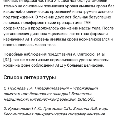
явилась гипердиагностика ХП. Диагноз был установлен
только на основании повышения уровня амилазы крови без
каких-либо клинических проявлений и инструментального
подтверждения. В течение двух лет больная безуспешно
лечилась полиферментными препаратами: ГАЕ
сохранялась и продолжалось снижение массы тела. После
установления диагноза «целиакия, латентная форма» и
назначения АГТ уровень амилазы крови нормализовался и
восстановилась масса тела.
Подобные наблюдения представили А. Carroccio, et al.
[32], также отметившие нормализацию уровня амилазы
крови на фоне соблюдения АГД у больных целиакией.
Список литературы
1. Тихонова Т.А. Гиперамилаземия – угрожающий
симптом или безопасная находка? Бюллетень
медицинских интернет-конференций. 2016;6(6).
2. Красновский А.Л., Григорьев С.П., Золкина И.В. и др.
Бессимптомная панкреатическая гиперферментемия.