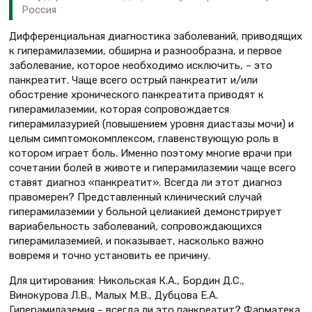
Россия
Дифференциальная диагностика заболеваний, приводящих
к гиперамилаземии, обширна и разнообразна, и первое
заболевание, которое необходимо исключить, – это
панкреатит. Чаще всего острый панкреатит и/или
обострение хронического панкреатита приводят к
гиперамилаземии, которая сопровождается
гиперамилазурией (повышением уровня диастазы мочи) и
целым симптомокомплексом, главенствующую роль в
котором играет боль. Именно поэтому многие врачи при
сочетании болей в животе и гиперамилаземии чаще всего
ставят диагноз «панкреатит». Всегда ли этот диагноз
правомерен? Представленный клинический случай
гиперамилаземии у больной целиакией демонстрирует
вариабельность заболеваний, сопровождающихся
гиперамилаземией, и показывает, насколько важно
вовремя и точно установить ее причину.
Для цитирования: Никольская К.А., Бордин Д.С.,
Винокурова Л.В., Малых М.В., Дубцова Е.А.
Гиперамилаземия – всегда ли это панкреатит? Фарматека.