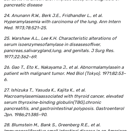
pancreatic disease
24. Anunann R.W., Berk J.E., Fridhandler L., et al.
Hyperamylasemia with carcinoma of the lung. Ann Intern
Med. 1973;78:521–25.
25. Warshaw A.L., Lee K.H. Characteristic alterations of
serum isoenzymesofamylase in diseasesofliver,
pancreas,salivarygland,lung, and genitals. J Surg Res.
1977;22:362–69.
26. Gao T., Eto K., Nakayama J., et al. Abnormalamylasein a
patient with malignant tumor. Med Biol (Tokyo). 1971;82:53–
6.
27. Ishizuka T., Yasuda K., Kajita K., et al.
Macroamylasemiaassociated with thyroid cancer, elevated
serum thyroxine-binding globulin(TBG),chronic
pancreatitis, and gastrointestinal polyposis. Gastroenterol
Jpn. 1986;21:385–90.
28. Blumstein M., Bank S., Greenberg R.E., et al.