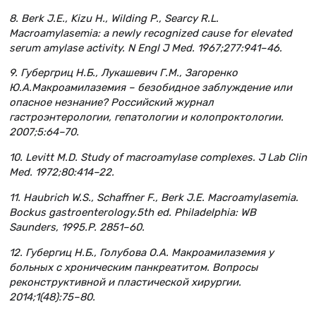
8. Berk J.E., Kizu H., Wilding P., Searcy R.L.
Macroamylasemia: a newly recognized cause for elevated
serum amylase activity. N Engl J Med. 1967;277:941–46.
9. Губергриц Н.Б., Лукашевич Г.М., Загоренко
Ю.А.Макроамилаземия – безобидное заблуждение или
опасное незнание? Российский журнал
гастроэнтерологии, гепатологии и колопроктологии.
2007;5:64–70.
10. Levitt M.D. Study of macroamylase complexes. J Lab Clin
Med. 1972;80:414–22.
11. Haubrich W.S., Schaffner F., Berk J.E. Macroamylasemia.
Bockus gastroenterology.5th ed. Philadelphia: WB
Saunders, 1995.P. 2851–60.
12. Губергиц Н.Б., Голубова О.А. Макроамилаземия у
больных с хроническим панкреатитом. Вопросы
реконструктивной и пластической хирургии.
2014;1(48):75–80.