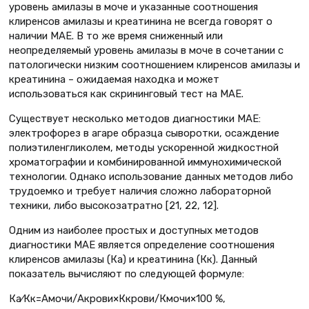
уровень амилазы в моче и указанные соотношения
клиренсов амилазы и креатинина не всегда говорят о
наличии МАЕ. В то же время сниженный или
неопределяемый уровень амилазы в моче в сочетании с
патологически низким соотношением клиренсов амилазы и
креатинина – ожидаемая находка и может
использоваться как скрининговый тест на МАЕ.
Существует несколько методов диагностики МАЕ:
электрофорез в агаре образца сыворотки, осаждение
полиэтиленгликолем, методы ускоренной жидкостной
хроматографии и комбинированной иммунохимической
технологии. Однако использование данных методов либо
трудоемко и требует наличия сложно лабораторной
техники, либо высокозатратно [21, 22, 12].
Одним из наиболее простых и доступных методов
диагностики МАЕ является определение соотношения
клиренсов амилазы (Ка) и креатинина (Кк). Данный
показатель вычисляют по следующей формуле:
Ка⁄Кк=Амочи/Акрови×Ккрови/Кмочи×100 %,