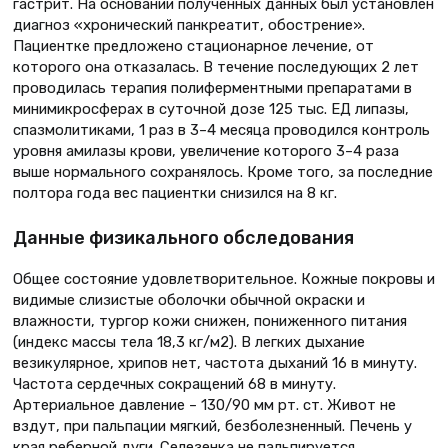
гастрит. На основании полученных данных был установлен
диагноз «хронический панкреатит, обострение».
Пациентке предложено стационарное лечение, от
которого она отказалась. В течение последующих 2 лет
проводилась терапия полиферментными препаратами в
минимикросферах в суточной дозе 125 тыс. ЕД липазы,
спазмолитиками, 1 раз в 3–4 месяца проводился контроль
уровня амилазы крови, увеличение которого 3–4 раза
выше нормального сохранялось. Кроме того, за последние
полтора года вес пациентки снизился на 8 кг.
Данные физикального обследования
Общее состояние удовлетворительное. Кожные покровы и
видимые слизистые оболочки обычной окраски и
влажности, тургор кожи снижен, пониженного питания
(индекс массы тела 18,3 кг/м2). В легких дыхание
везикулярное, хрипов нет, частота дыханий 16 в минуту.
Частота сердечных сокращений 68 в минуту.
Артериальное давление – 130/90 мм рт. ст. Живот не
вздут, при пальпации мягкий, безболезненный. Печень у
края реберной дуги. Селезенка не пальпируется.