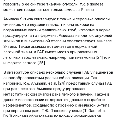
говорить о ее синтезе тканями опухоли, т.к. в железе
может синтезироваться только амилаза Р-типа.
Амилазу S-типа синтезируют также и серозные опухоли
яичников, что неудивительно, т.к. они похожи на
пограничные клетки фаллопиевых труб, которые в норме
продуцируют этот фермент. Амилаза из клеток опухолей
яичников в значительной степени соответствует амилазе
S-типа. Также амилаза встречается в нормальной
легочной ткани, и ГАЕ имеет место при различных
легочных заболеваниях, например при пневмонии [24] или
инфаркте легкого [25].
В литературе описано несколько случаев ГАЕ у пациентов
с новообразованиями различной локализации. Так,
например, R.W. Anunann, et al. [24] представили случай ГАЕ
при раке легкого. Амилаза продуцировалась
метастатическом очагом рака легкого в печени. Также в
данном исследовании содержатся данные о выработке
изоферментов, сходных по строению с амилазой S-типа,
при первичном раке ПЖ. Японские ученые (Т. Gao, et al.
[26]) описали образование подобных изоферментов