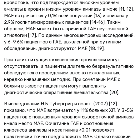
кровотоке, что подтверждается высоким уровнем
амилазы в крови и низким уровнем амилазы в моче [11, 12].
МАЕ встречается у 0,1% всей популяции [13] и описана у
2,9% госпитализированных пациентов [14–16]. Таким
образом, МАЕ может быть причиной ГАЕ неуточненной
этиологии [17]. По данным многоцентровых исследований,
у 6–9,6% пациентов с ГАЕ, выявленной при рутинном
обследовании, диагностируется МАЕ [18, 19].
При таких ситуациях клинические проявления могут
отсутствовать, а пациенты длительно безрезультативно
обследуются с проведением высокотехнологичных,
нередко инвазивных методик. При сочетании МАЕ с
болями в животе пациентам могут выполнять
диагностические оперативные вмешательства [20].
В исследовании Н.Б. Губергриц и соавт. (2007) [12]
показано, что МАЕ встречается у 11% больных ХП. У 3–5%
пациентов с повышенным уровнем сывороточной амилазы
имела место МАЕ. Сочетание ГАЕ и соотношения
клиренсов амилазы и креатинина <0,01 позволяет
практически точно предположить МАЕ. Однако высокий