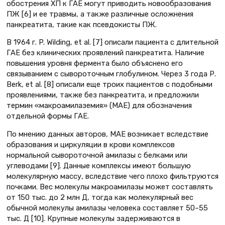
обострения ХП к ГАЕ могут приводить новообразования
ПЖ [6] и ее травмы, а также различные осложнения
панкреатита, такие как псевдокисты ПЖ.
В 1964 г. P. Wilding, et al. [7] описали пациента с длительной
ГАЕ без клинических проявлений панкреатита. Наличие
повышения уровня фермента было объяснено его
связыванием с сывороточным глобулином. Через 3 года Р.
Berk, et al. [8] описали еще троих пациентов с подобными
проявлениями, также без панкреатита, и предложили
термин «макроамилаземия» (МАЕ) для обозначения
отдельной формы ГАЕ.
По мнению данных авторов, МАЕ возникает вследствие
образования и циркуляции в крови комплексов
нормальной сывороточной амилазы с белками или
углеводами [9]. Данные комплексы имеют большую
молекулярную массу, вследствие чего плохо фильтруются
почками. Вес молекулы макроамилазы может составлять
от 150 тыс. до 2 млн Д, тогда как молекулярный вес
обычной молекулы амилазы человека составляет 50–55
тыс. Д [10]. Крупные молекулы задерживаются в