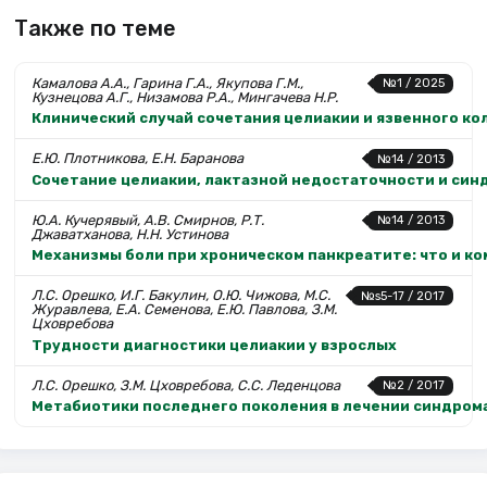
Также по теме
Камалова А.А., Гарина Г.А., Якупова Г.М.,
№1 / 2025
Кузнецова А.Г., Низамова Р.А., Мингачева Н.Р.
Клинический случай сочетания целиакии и язвенного ко
Е.Ю. Плотникова, Е.Н. Баранова
№14 / 2013
Сочетание целиакии, лактазной недостаточности и син
Ю.А. Кучерявый, А.В. Смирнов, Р.Т.
№14 / 2013
Джаватханова, Н.Н. Устинова
Механизмы боли при хроническом панкреатите: что и к
Л.С. Орешко, И.Г. Бакулин, О.Ю. Чижова, М.С.
№s5-17 / 2017
Журавлева, Е.А. Семенова, Е.Ю. Павлова, З.М.
Цховребова
Трудности диагностики целиакии у взрослых
Л.С. Орешко, З.М. Цховребова, С.С. Леденцова
№2 / 2017
Метабиотики последнего поколения в лечении синдром