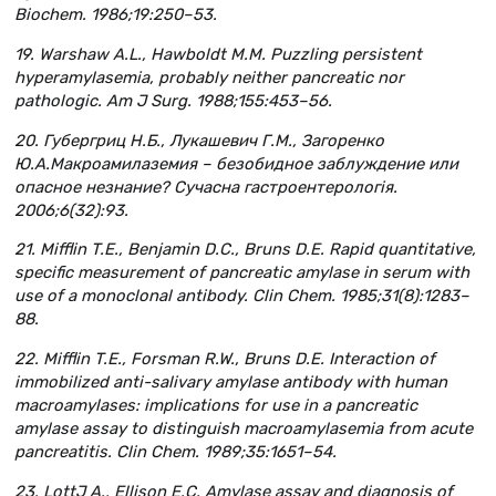
Biochem. 1986;19:250–53.
19. Warshaw A.L., Hawboldt M.M. Puzzling persistent
hyperamylasemia, probably neither pancreatic nor
pathologic. Am J Surg. 1988;155:453–56.
20. Губергриц Н.Б., Лукашевич Г.М., Загоренко
Ю.А.Макроамилаземия – безобидное заблуждение или
опасное незнание? Сучасна гастроентерологія.
2006;6(32):93.
21. Mifflin T.E., Benjamin D.C., Bruns D.E. Rapid quantitative,
specific measurement of pancreatic amylase in serum with
use of a monoclonal antibody. Clin Chem. 1985;31(8):1283–
88.
22. Mifflin T.E., Forsman R.W., Bruns D.E. Interaction of
immobilized anti-salivary amylase antibody with human
macroamylases: implications for use in a pancreatic
amylase assay to distinguish macroamylasemia from acute
pancreatitis. Clin Chem. 1989;35:1651–54.
23. LottJ A., Ellison E.C. Amylase assay and diagnosis of