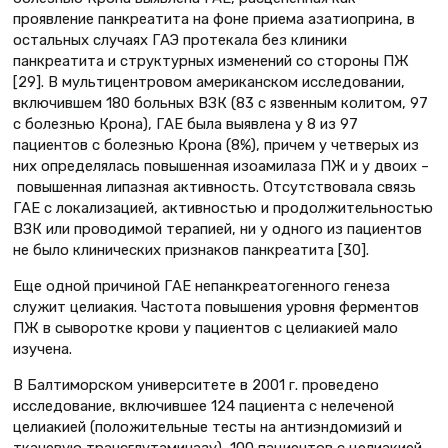
проявление панкреатита на фоне приема азатиоприна, в
остальных случаях ГАЭ протекала без клиники
панкреатита и структурных изменений со стороны ПЖ
[29]. В мультицентровом американском исследовании,
включившем 180 больных ВЗК (83 с язвенным колитом, 97
с болезнью Крона), ГАЕ была выявлена у 8 из 97
пациентов с болезнью Крона (8%), причем у четверых из
них определялась повышенная изоамилаза ПЖ и у двоих –
повышенная липазная активность. Отсутствовала связь
ГАЕ с локализацией, активностью и продолжительностью
ВЗК или проводимой терапией, ни у одного из пациентов
не было клинических признаков панкреатита [30].
Еще одной причиной ГАЕ непанкреатогенного генеза
служит целиакия. Частота повышения уровня ферментов
ПЖ в сыворотке крови у пациентов с целиакией мало
изучена.
В Балтиморском университете в 2001 г. проведено
исследование, включившее 124 пациента с нелеченой
целиакией (положительные тесты на антиэндомизий и
тканевую трансглутаминазу), 100 пациентов с целиакией