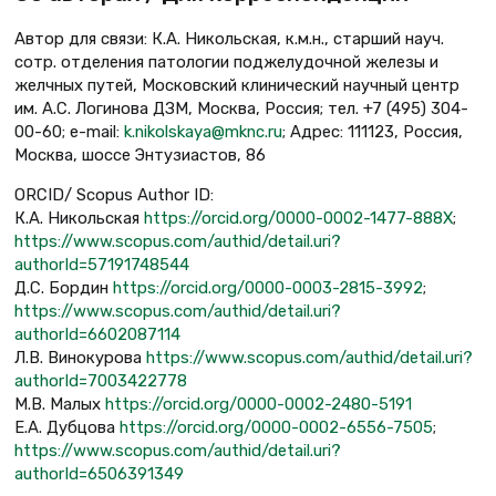
Автор для связи: К.А. Никольская, к.м.н., старший науч.
сотр. отделения патологии поджелудочной железы и
желчных путей, Московский клинический научный центр
им. А.С. Логинова ДЗМ, Москва, Россия; тел. +7 (495) 304-
00-60; e-mail:
k.nikolskaya@mknc.ru
; Адрес: 111123, Россия,
Москва, шоссе Энтузиастов, 86
ORCID/ Scopus Author ID:
К.А. Никольская
https://orcid.org/0000-0002-1477-888X
;
https://www.scopus.com/authid/detail.uri?
authorId=57191748544
Д.С. Бордин
https://orcid.org/0000-0003-2815-3992
;
https://www.scopus.com/authid/detail.uri?
authorId=6602087114
Л.В. Винокурова
https://www.scopus.com/authid/detail.uri?
authorId=7003422778
М.В. Малых
https://orcid.org/0000-0002-2480-5191
Е.А. Дубцова
https://orcid.org/0000-0002-6556-7505
;
https://www.scopus.com/authid/detail.uri?
authorId=6506391349