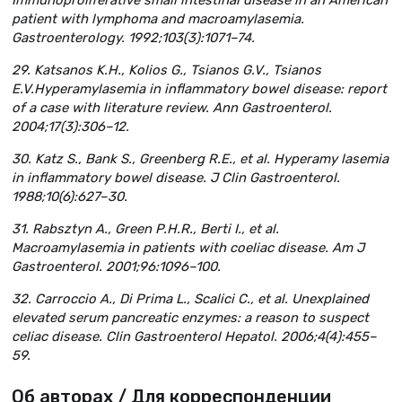
Immunoproliferative small intestinal disease in an American
patient with lymphoma and macroamylasemia.
Gastroenterology. 1992;103(3):1071–74.
29. Katsanos K.Н., Kolios G., Tsianos G.V., Tsianos
E.V.Hyperamylasemia in inflammatory bowel disease: report
of a case with literature review. Ann Gastroenterol.
2004;17(3):306–12.
30. Katz S., Bank S., Greenberg R.E., et al. Hyperamy lasemia
in inflammatory bowel disease. J Clin Gastroenterol.
1988;10(6):627–30.
31. Rabsztyn A., Green P.H.R., Berti I., et al.
Macroamylasemia in patients with coeliac disease. Am J
Gastroenterol. 2001;96:1096–100.
32. Carroccio A., Di Prima L., Scalici C., et al. Unexplained
elevated serum pancreatic enzymes: a reason to suspect
celiac disease. Clin Gastroenterol Hepatol. 2006;4(4):455–
59.
Об авторах / Для корреспонденции