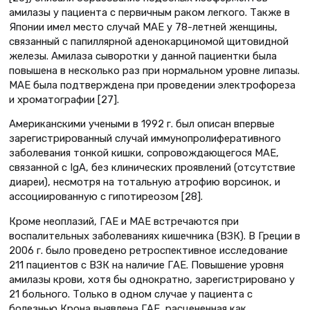
амилазы у пациента с первичным раком легкого. Также в
Японии имел место случай МАЕ у 78-летней женщины,
связанный с папиллярной аденокарциномой щитовидной
железы. Амилаза сыворотки у данной пациентки была
повышена в несколько раз при нормальном уровне липазы.
МАЕ была подтверждена при проведении электрофореза
и хроматографии [27].
Американскими учеными в 1992 г. был описан впервые
зарегистрированный случай иммунопролиферативного
заболевания тонкой кишки, сопровождающегося МАЕ,
связанной с IgA, без клинических проявлений (отсутствие
диареи), несмотря на тотальную атрофию ворсинок, и
ассоциированную с гипотиреозом [28].
Кроме неоплазий, ГАЕ и МАЕ встречаются при
воспалительных заболеваниях кишечника (ВЗК). В Греции в
2006 г. было проведено ретроспективное исследование
211 пациентов с ВЗК на наличие ГАЕ. Повышение уровня
амилазы крови, хотя бы однократно, зарегистрировано у
21 больного. Только в одном случае у пациента с
болезнью Крона выявлена ГАЕ, расцененная как