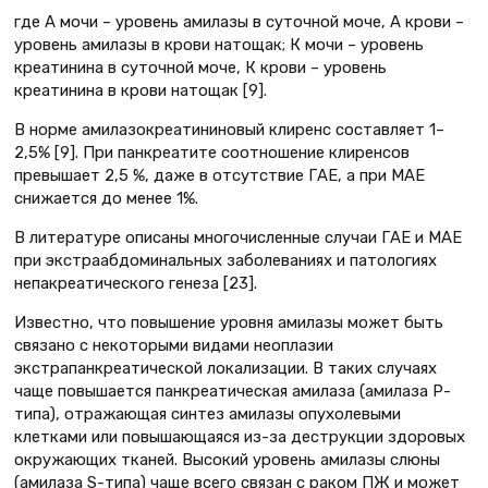
где А мочи – уровень амилазы в суточной моче, А крови –
уровень амилазы в крови натощак; К мочи – уровень
креатинина в суточной моче, К крови – уровень
креатинина в крови натощак [9].
В норме амилазокреатининовый клиренс составляет 1–
2,5% [9]. При панкреатите соотношение клиренсов
превышает 2,5 %, даже в отсутствие ГАЕ, а при МАЕ
снижается до менее 1%.
В литературе описаны многочисленные случаи ГАЕ и МАЕ
при экстраабдоминальных заболеваниях и патологиях
непакреатического генеза [23].
Известно, что повышение уровня амилазы может быть
связано с некоторыми видами неоплазии
экстрапанкреатической локализации. В таких случаях
чаще повышается панкреатическая амилаза (амилаза Р-
типа), отражающая синтез амилазы опухолевыми
клетками или повышающаяся из-за деструкции здоровых
окружающих тканей. Высокий уровень амилазы слюны
(амилаза S-типа) чаще всего связан с раком ПЖ и может