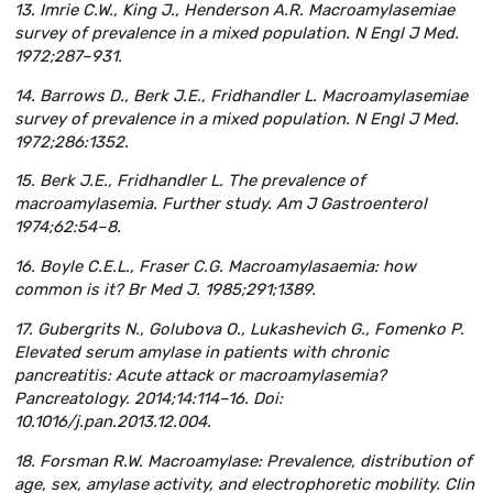
13. Imrie C.W., King J., Henderson A.R. Macroamylasemiae
survey of prevalence in a mixed population. N Engl J Med.
1972;287–931.
14. Barrows D., Berk J.E., Fridhandler L. Macroamylasemiae
survey of prevalence in a mixed population. N Engl J Med.
1972;286:1352.
15. Berk J.E., Fridhandler L. The prevalence of
macroamylasemia. Further study. Am J Gastroenterol
1974;62:54–8.
16. Boyle C.E.L., Fraser C.G. Macroamylasaemia: how
common is it? Br Med J. 1985;291;1389.
17. Gubergrits N., Golubova O., Lukashevich G., Fomenko P.
Elevated serum amylase in patients with chronic
pancreatitis: Acute attack or macroamylasemia?
Pancreatology. 2014;14:114–16. Doi:
10.1016/j.pan.2013.12.004.
18. Forsman R.W. Macroamylase: Prevalence, distribution of
age, sex, amylase activity, and electrophoretic mobility. Clin