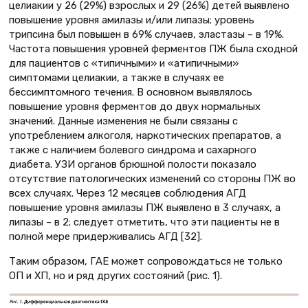
целиакии у 26 (29%) взрослых и 29 (26%) детей выявлено
повышение уровня амилазы и/или липазы; уровень
трипсина был повышен в 69% случаев, эластазы – в 19%.
Частота повышения уровней ферментов ПЖ была сходной
для пациентов с «типичными» и «атипичными»
симптомами целиакии, а также в случаях ее
бессимптомного течения. В основном выявлялось
повышение уровня ферментов до двух нормальных
значений. Данные изменения не были связаны с
употреблением алкоголя, наркотических препаратов, а
также с наличием болевого синдрома и сахарного
диабета. УЗИ органов брюшной полости показало
отсутствие патологических изменений со стороны ПЖ во
всех случаях. Через 12 месяцев соблюдения АГД
повышение уровня амилазы ПЖ выявлено в 3 случаях, а
липазы – в 2; следует отметить, что эти пациенты не в
полной мере придерживались АГД [32].
Таким образом, ГАЕ может сопровождаться не только
ОП и ХП, но и ряд других состояний (рис. 1).