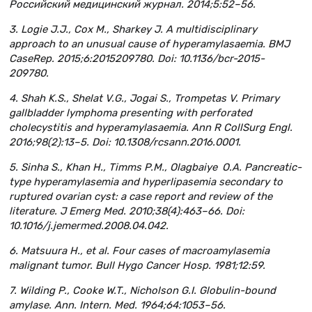
Российский медицинский журнал. 2014;5:52–56.
3. Logie J.J., Cox M., Sharkey J. A multidisciplinary
approach to an unusual cause of hyperamylasaemia. BMJ
CaseRep. 2015;6:2015209780. Doi: 10.1136/bcr-2015-
209780.
4. Shah K.S., Shelat V.G., Jogai S., Trompetas V. Primary
gallbladder lymphoma presenting with perforated
cholecystitis and hyperamylasaemia. Ann R CollSurg Engl.
2016;98(2):13–5. Doi: 10.1308/rcsann.2016.0001.
5. Sinha S., Khan H., Timms P.M., Olagbaiye O.A. Pancreatic-
type hyperamylasemia and hyperlipasemia secondary to
ruptured ovarian cyst: a case report and review of the
literature. J Emerg Med. 2010;38(4):463–66. Doi:
10.1016/j.jemermed.2008.04.042.
6. Matsuura H., et al. Four cases of macroamylasemia
malignant tumor. Bull Hygo Cancer Hosp. 1981;12:59.
7. Wilding P., Cooke W.T., Nicholson G.I. Globulin-bound
amylase. Ann. Intern. Med. 1964;64:1053–56.