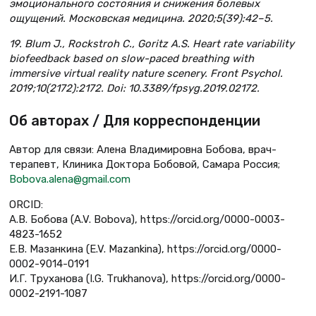
эмоционального состояния и снижения болевых
ощущений. Московская медицина. 2020;5(39):42–5.
19. Blum J., Rockstroh C., Goritz A.S. Heart rate variability
biofeedback based on slow-paced breathing with
immersive virtual reality nature scenery. Front Psychol.
2019;10(2172):2172. Doi: 10.3389/fpsyg.2019.02172.
Об авторах / Для корреспонденции
Автор для связи: Алена Владимировна Бобова, врач-
терапевт, Клиника Доктора Бобовой, Самара Россия;
Bobova.alena@gmail.com
ORCID:
А.В. Бобова (A.V. Bobova), https://orcid.org/0000-0003-
4823-1652
Е.В. Мазанкина (E.V. Mazankina), https://orcid.org/0000-
0002-9014-0191
И.Г. Труханова (I.G. Тrukhanova), https://orcid.org/0000-
0002-2191-1087