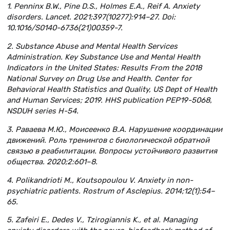
1. Penninx B.W., Pine D.S., Holmes E.A., Reif A. Anxiety
disorders. Lancet. 2021;397(10277):914–27. Doi:
10.1016/S0140-6736(21)00359-7.
2. Substance Abuse and Mental Health Services
Administration. Key Substance Use and Mental Health
Indicators in the United States: Results From the 2018
National Survey on Drug Use and Health. Center for
Behavioral Health Statistics and Quality, US Dept of Health
and Human Services; 2019. HHS publication PEP19-5068,
NSDUH series H-54.
3. Раваева М.Ю., Моисеенко В.А. Нарушение координации
движений. Роль тренингов с биологической обратной
связью в реабилитации. Вопросы устойчивого развития
общества. 2020;2:601–8.
4. Polikandrioti M., Koutsopoulou V. Anxiety in non-
psychiatric patients. Rostrum of Asclepius. 2014;12(1):54–
65.
5. Zafeiri E., Dedes V., Tzirogiannis K., et al. Managing