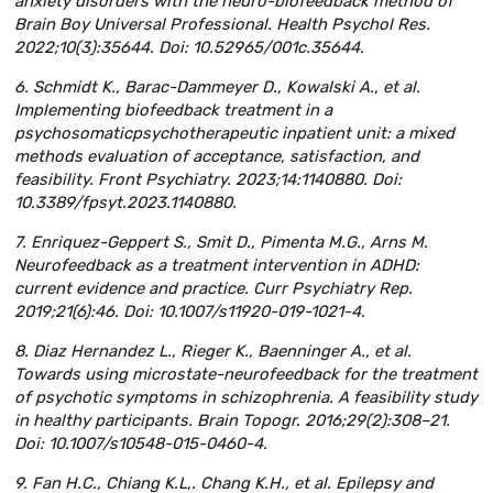
anxiety disorders with the neuro-biofeedback method of
Brain Boy Universal Professional. Health Psychol Res.
2022;10(3):35644. Doi: 10.52965/001c.35644.
6. Schmidt K., Barac-Dammeyer D., Kowalski A., et al.
Implementing biofeedback treatment in a
psychosomaticpsychotherapeutic inpatient unit: a mixed
methods evaluation of acceptance, satisfaction, and
feasibility. Front Psychiatry. 2023;14:1140880. Doi:
10.3389/fpsyt.2023.1140880.
7. Enriquez-Geppert S., Smit D., Pimenta M.G., Arns M.
Neurofeedback as a treatment intervention in ADHD:
current evidence and practice. Curr Psychiatry Rep.
2019;21(6):46. Doi: 10.1007/s11920-019-1021-4.
8. Diaz Hernandez L., Rieger K., Baenninger A., et al.
Towards using microstate-neurofeedback for the treatment
of psychotic symptoms in schizophrenia. A feasibility study
in healthy participants. Brain Topogr. 2016;29(2):308–21.
Doi: 10.1007/s10548-015-0460-4.
9. Fan H.C., Chiang K.L,. Chang K.H., et al. Epilepsy and