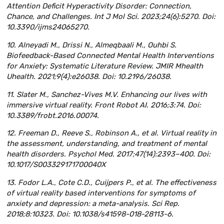
Attention Deficit Hyperactivity Disorder: Connection,
Chance, and Challenges. Int J Mol Sci. 2023;24(6):5270. Doi:
10.3390/ijms24065270.
10. Alneyadi M., Drissi N., Almeqbaali M., Ouhbi S.
Biofeedback-Based Connected Mental Health Interventions
for Anxiety: Systematic Literature Review. JMIR Mhealth
Uhealth. 2021;9(4):e26038. Doi: 10.2196/26038.
11. Slater M., Sanchez-Vives M.V. Enhancing our lives with
immersive virtual reality. Front Robot AI. 2016;3:74. Doi:
10.3389/frobt.2016.00074.
12. Freeman D., Reeve S., Robinson A., et al. Virtual reality in
the assessment, understanding, and treatment of mental
health disorders. Psychol Med. 2017;47(14):2393–400. Doi:
10.1017/S003329171700040X
13. Fodor L.A., Cote C.D., Cuijpers P., et al. The effectiveness
of virtual reality based interventions for symptoms of
anxiety and depression: a meta-analysis. Sci Rep.
2018;8:10323. Doi: 10.1038/s41598-018-28113-6.