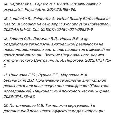
14. Hejtmanek L., Fajnerova I. Vyuziti virtualni reality v
psychiatrii. Psychiatrie. 2019;23:188–96.
15. Luddecke R., Felnhofer A. Virtual Reality Biofeedback in
Health: A Scoping Review. Appl Psychophysiol Biofeedback.
2022;47(1):1–15. Doi: 10.1007/s10484-021-09529-9.
16. Карпов О.Э., Даминов В.Д., Новак Э.В. и др.
Воздействие технологий виртуальной реальности на
психоэмоциональное состояние пациентов с афазией во
время реабилитации. Вестник Национального медико-
хирургического Центра им. Н. И. Пирогова. 2022;17(3):72–
7.
17. Никонова Е.Ю., Рупчев Г.Е., Морозова М.А.,
Бурминский Д.С. Применение технологии виртуальной
реальности для релаксации при шизофрении (Пилотное
исследование). Национальный психологический журнал.
2023;18(4):78–89.
18. Погонченкова И.В. Технологии виртуальной и
дополненной реальности эффективны для коррекции