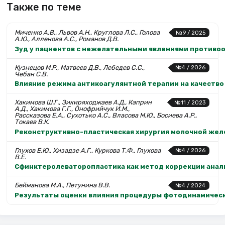
Также по теме
Миченко А.В., Львов А.Н., Круглова Л.С., Голова
№9 / 2025
А.Ю., Алленова А.С., Романов Д.В.
Зуд у пациентов с нежелательными явлениями противоо
Кузнецов М.Р., Матвеев Д.В., Лебедев С.С.,
№4 / 2026
Чебан С.В.
Влияние режима антикоагулянтной терапии на качеств
Хакимова Ш.Г., Зикиряходжаев А.Д., Каприн
№11 / 2023
А.Д., Хакимова Г.Г., Онофрийчук И.М.,
Рассказова Е.А., Сухотько А.С., Власова М.Ю., Босиева А.Р.,
Токаев В.К.
Реконструктивно-пластическая хирургия молочной жел
Глухов Е.Ю., Хизадзе А.Г., Куркова Т.Ф., Глухова
№4 / 2026
В.Е.
Сфинктеролеваторопластика как метод коррекции анал
Бейманова М.А., Петунина В.В.
№4 / 2024
Результаты оценки влияния процедуры фотодинамическ